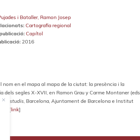
Pujades i Bataller, Ramon Josep
lacionats:
Cartografia regional
publicació:
Capítol
blicació:
2016
om en el mapa al mapa de la ciutat: la presència i la
fia dels segles X-XVII, en Ramon Grau y Carme Montaner (eds.
uit estudis
, Barcelona, Ajuntament de Barcelona e Institut
-43 [
link
]