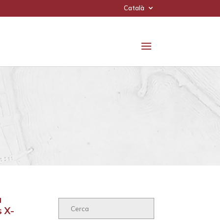
Català
a
s X-