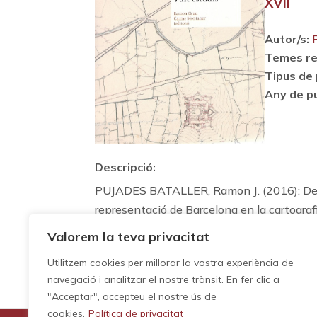
XVII
Autor/s:
Temes re
Tipus de 
Any de pu
Descripció:
PUJADES BATALLER, Ramon J. (2016): Del n
representació de Barcelona en la cartogra
Mapes i control del territori a Barcelona. V
Valorem la teva privacitat
Cartogràfic i Geològic de Catalunya, pp. 20
Utilitzem cookies per millorar la vostra experiència de
navegació i analitzar el nostre trànsit. En fer clic a
"Acceptar", accepteu el nostre ús de
cookies.
Política de privacitat