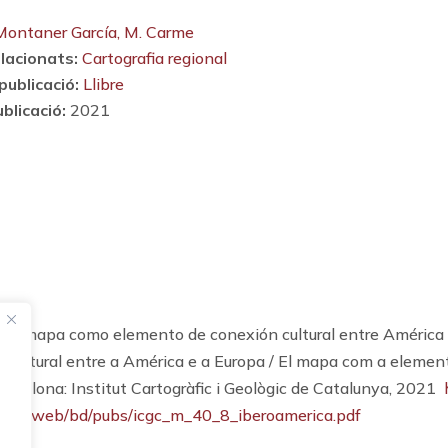
Montaner García, M. Carme
lacionats:
Cartografia regional
publicació:
Llibre
blicació:
2021
 El mapa como elemento de conexión cultural entre América
 cultural entre a América e a Europa / El mapa com a elemen
Barcelona: Institut Cartogràfic i Geològic de Catalunya, 2021
regues-web/bd/pubs/icgc_m_40_8_iberoamerica.pdf