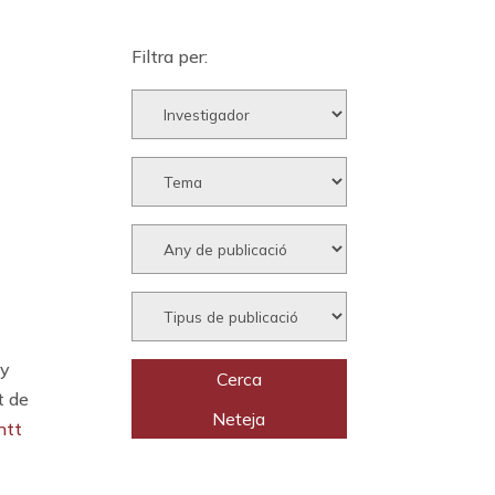
Filtra per:
 y
t de
htt