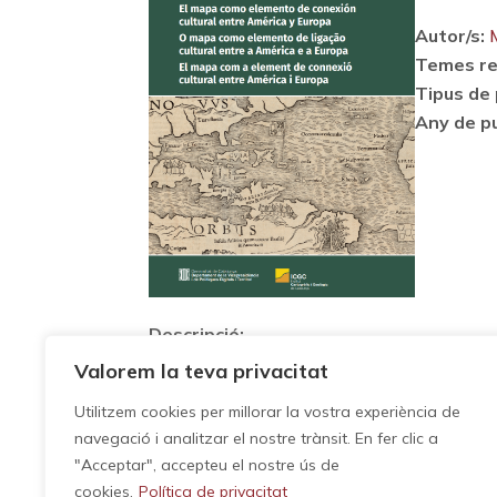
Autor/s:
Temes re
Tipus de 
Any de pu
Descripció:
Valorem la teva privacitat
MONTANER, Carme; LOIS, Carla (editoras):
Europa / O mapa como elemento de ligaçao
Utilitzem cookies per millorar la vostra experiència de
connexió cultural entre Amèrica i Europa. 
navegació i analitzar el nostre trànsit. En fer clic a
ps://datacloud.icgc.cat/datacloud/descar
"Acceptar", accepteu el nostre ús de
cookies.
Política de privacitat