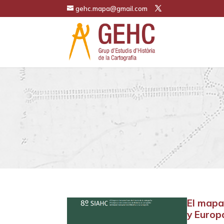
gehc.mapa@gmail.com
El mapa
y Europ