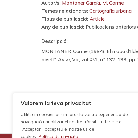
Autor/s:
Montaner García, M. Carme
Temes relacionats:
Cartografia urbana
Tipus de publicació:
Article
Any de publicació:
Publicacions anteriors
Descripció:
MONTANER, Carme (1994): El mapa d’Ildef
nivell?.
Ausa
, Vic, vol XVI, nº 132-133, pp
Valorem la teva privacitat
Utilitzem cookies per millorar la vostra experiència de
navegació i analitzar el nostre trànsit. En fer clic a
"Acceptar", accepteu el nostre ús de
cookies.
Política de privacitat