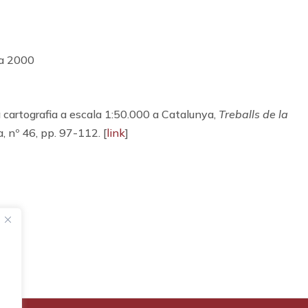
 a 2000
cartografia a escala 1:50.000 a Catalunya,
Treballs de la
a, nº 46, pp. 97-112. [
link
]