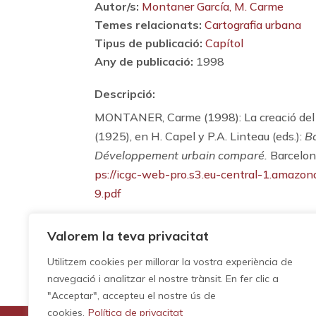
Autor/s:
Montaner García, M. Carme
Temes relacionats:
Cartografia urbana
Tipus de publicació:
Capítol
Any de publicació:
1998
Descripció:
MONTANER, Carme (1998): La creació del Se
(1925), en H. Capel y P.A. Linteau (eds.):
B
Développement urbain comparé.
Barcelona
ps://icgc-web-pro.s3.eu-central-1.amazon
9.pdf
Valorem la teva privacitat
Utilitzem cookies per millorar la vostra experiència de
navegació i analitzar el nostre trànsit. En fer clic a
"Acceptar", accepteu el nostre ús de
cookies.
Política de privacitat