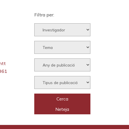
Filtra per:
htt
_361