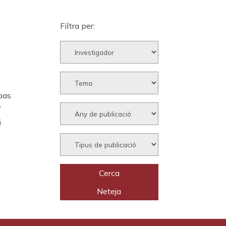
Filtra per:
pas
l
é