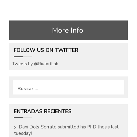
a
d
a
More Info
s
FOLLOW US ON TWITTER
Tweets by @RiutortLab
B
u
s
c
a
ENTRADAS RECIENTES
r
:
Dani Dols-Serrate submitted his PhD thesis last
tuesday!