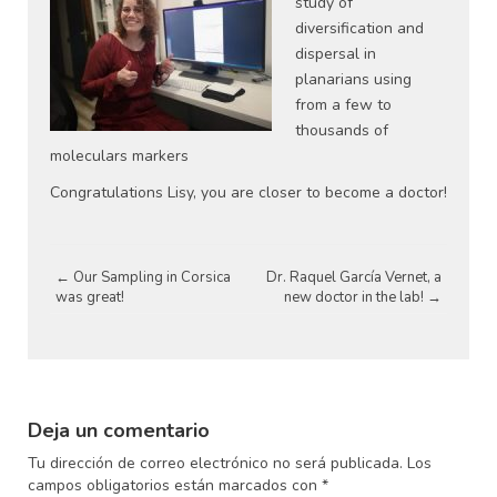
study of
diversification and
dispersal in
planarians using
from a few to
thousands of
moleculars markers
Congratulations Lisy, you are closer to become a doctor!
←
Our Sampling in Corsica
Dr. Raquel García Vernet, a
N
was great!
new doctor in the lab!
→
a
v
e
Deja un comentario
g
Tu dirección de correo electrónico no será publicada.
Los
campos obligatorios están marcados con
*