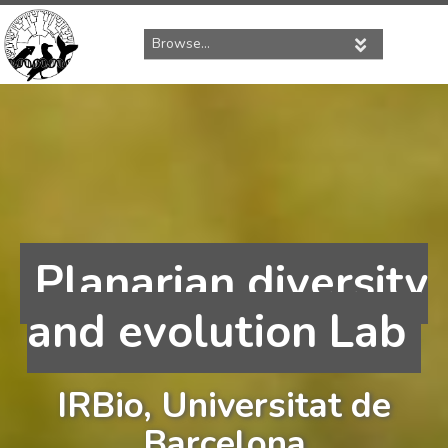
S
a
l
t
a
r
a
l
c
o
n
t
e
Planarian diversity
n
i
d
and evolution Lab
o
IRBio, Universitat de
Barcelona