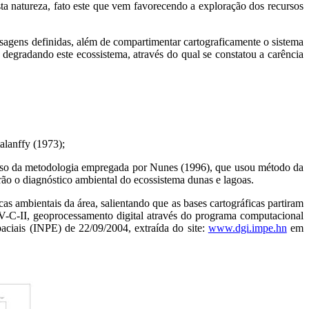
sta natureza, fato este que vem favorecendo a exploração dos recursos
aisagens definidas, além de compartimentar cartograficamente o sistema
 degradando este ecossistema, através do qual se constatou a carência
talanffy (1973);
fez uso da metodologia empregada por Nunes (1996), que usou método da
earão o diagnóstico ambiental do ecossistema dunas e lagoas.
as ambientais da área, salientando que as bases cartográficas partiram
V-C-II, geoprocessamento digital através do programa computacional
ciais (INPE) de 22/09/2004, extraída do site:
www.dgi.impe.hn
em