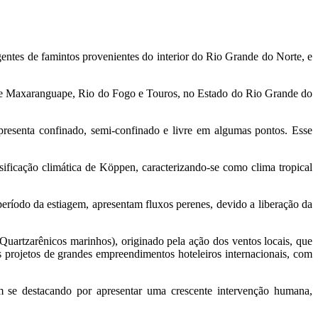
gentes de famintos provenientes do interior do Rio Grande do Norte, e
os de Maxaranguape, Rio do Fogo e Touros, no Estado do Rio Grande do
presenta confinado, semi-confinado e livre em algumas pontos. Esse
sificação climática de Köppen, caracterizando-se como clima tropical
período da estiagem, apresentam fluxos perenes, devido a liberação da
uartzarênicos marinhos), originado pela ação dos ventos locais, que
 projetos de grandes empreendimentos hoteleiros internacionais, com
m se destacando por apresentar uma crescente intervenção humana,