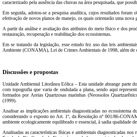
caracterizado pela ausência das chuvas na área pesquisada, que possi
Em seguida, adotou-se a pesquisa analítica, cujos resultados foram ob
efetivação de novos planos de manejo, os quais orientarão uma nova g
A partir da análise e avaliação dos atributos do meio físico e dos pr
restauração, recuperação e reabilitação dos ecossistemas.
Em se tratando da legislação, esse estudo fez uso das leis ambien
Ambiente (CONAMA), Lei de Crimes Ambientais de 1998, além de outr
Discussões e propostas
Unidade Ambiental Litorânea Eólica – Esta unidade abrange parte do
com topografia que varia de ondulada a plana, sendo aqui representa
formados por Areias Quartzosas marinhas (Neossolos Quartzarêni
(1999).
Analisar as implicações ambientais diagnosticadas no ecossistema du
considerando o exposto no Art. 1º, da Resolução nº 001/86-CONAMA, 
ambiente ecologicamente equilibrado e essencial, à sadia qualidade de
Analisadas as características físicas e ambientais diagnosticadas nos 