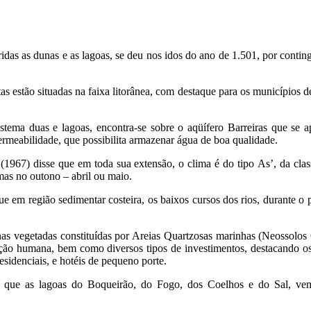
das as dunas e as lagoas, se deu nos idos do ano de 1.501, por contin
estas estão situadas na faixa litorânea, com destaque para os municípi
ema duas e lagoas, encontra-se sobre o aqüífero Barreiras que se a
ermeabilidade, que possibilita armazenar água de boa qualidade.
1967) disse que em toda sua extensão, o clima é do tipo As’, da clas
as no outono – abril ou maio.
 em região sedimentar costeira, os baixos cursos dos rios, durante o 
as vegetadas constituídas por Areias Quartzosas marinhas (Neossolos Q
pação humana, bem como diversos tipos de investimentos, destacando os
esidenciais, e hotéis de pequeno porte.
zou que as lagoas do Boqueirão, do Fogo, dos Coelhos e do Sal, ve