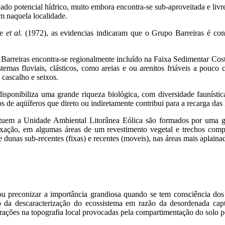
ado potencial hídrico, muito embora encontra-se sub-aproveitada e liv
m naquela localidade.
ne
et al.
(1972), as evidencias indicaram que o Grupo Barreiras é cons
 Barreiras encontra-se regionalmente incluído na Faixa Sedimentar Cos
mas fluviais, clásticos, como areias e ou arenitos friáveis a pouco c
 cascalho e seixos.
disponibiliza uma grande riqueza biológica, com diversidade faunística 
 de aqüíferos que direto ou indiretamente contribui para a recarga das 
tituem a Unidade Ambiental Litorânea Eólica são formados por uma ge
fixação, em algumas áreas de um revestimento vegetal e trechos 
dunas sub-recentes (fixas) e recentes (moveis), nas áreas mais aplaina
icou preconizar a importância grandiosa quando se tem consciência dos
o da descaracterização do ecossistema em razão da desordenada capt
terações na topografia local provocadas pela compartimentação do solo p