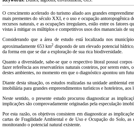
O crescimento acelerado do turismo aliado aos grandes empreendimen
mais prementes do século XXI, e o uso e ocupação antoropogênica do 
recursos naturais, e as ocupações irregulares, estão entre os fator
vistas à mitigar os múltiplos e competitivos usos dos mananciais de su
Considerando que a área de estudo está localizada nos municíp
2
aproximadamente 653 km
dispondo de um elevado potencial hídrico,
da forma em que se dar a exploração de sua rica biodiversidade.
Quanto a diversidade, sabe-se que o respectivo litoral possui corpos
fazer referência aos reservatórios naturais costeiros, por serem est
destes ambientes, no momento em que o diagnóstico apontou um futur
Diante desta situação, os estudos realizadas na unidade ambiental e
imobiliária para grandes empreendimentos turísticos e hoteleiros, ao
Neste sentido, o presente estudo procurou diagnosticar as implica
implicações são comprovadamente originadas pela especulação imobil
Por esta razão, os objetivos consistem em diagnosticar as implicaçõ
cartas de Fragilidade Ambiental e de Uso e Ocupação do Solo, as qu
monitorando o potencial natural existente.