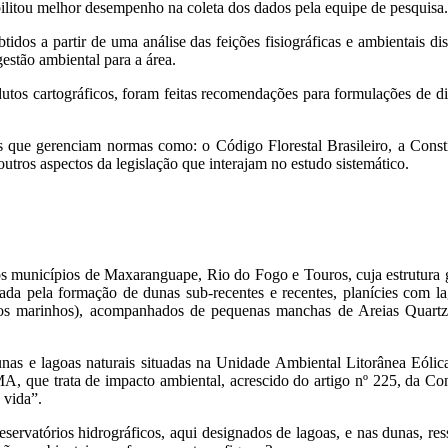
bilitou melhor desempenho na coleta dos dados pela equipe de pesquisa.
tidos a partir de uma análise das feições fisiográficas e ambientais d
estão ambiental para a área.
odutos cartográficos, foram feitas recomendações para formulações de dir
tais que gerenciam normas como: o Código Florestal Brasileiro, a Con
os aspectos da legislação que interajam no estudo sistemático.
s municípios de Maxaranguape, Rio do Fogo e Touros, cuja estrutura ge
da pela formação de dunas sub-recentes e recentes, planícies com lag
cos marinhos), acompanhados de pequenas manchas de Areias Quartzo
nas e lagoas naturais situadas na Unidade Ambiental Litorânea Eólica
que trata de impacto ambiental, acrescido do artigo nº 225, da Const
 vida”.
reservatórios hidrográficos, aqui designados de lagoas, e nas dunas, res