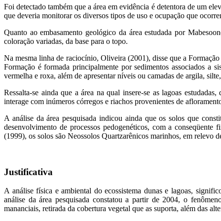
Foi detectado também que a área em evidência é detentora de um elev
que deveria monitorar os diversos tipos de uso e ocupação que ocorre
Quanto ao embasamento geológico da área estudada por Mabesoo
coloração variadas, da base para o topo.
Na mesma linha de raciocínio, Oliveira (2001), disse que a Formação
Formação é formada principalmente por sedimentos associados a siste
vermelha e roxa, além de apresentar níveis ou camadas de argila, silte,
Ressalta-se ainda que a área na qual insere-se as lagoas estudadas, 
interage com inúmeros córregos e riachos provenientes de afloramentos
A análise da área pesquisada indicou ainda que os solos que cons
desenvolvimento de processos pedogenéticos, com a conseqüente 
(1999), os solos são Neossolos Quartzarênicos marinhos, em relevo de 
Justificativa
A análise física e ambiental do ecossistema dunas e lagoas, signif
análise da área pesquisada constatou a partir de 2004, o fenômen
mananciais, retirada da cobertura vegetal que as suporta, além das al