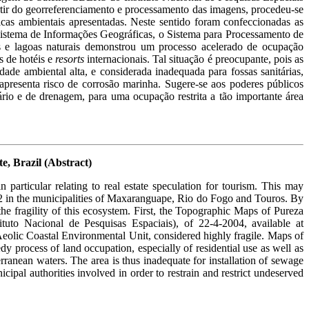
rtir do georreferenciamento e processamento das imagens, procedeu-se
sicas ambientais apresentadas. Neste sentido foram confeccionadas as
Sistema de Informações Geográficas, o Sistema para Processamento de
 e lagoas naturais demonstrou um processo acelerado de ocupação
s de hotéis e
resorts
internacionais. Tal situação é preocupante, pois as
ade ambiental alta, e considerada inadequada para fossas sanitárias,
 apresenta risco de corrosão marinha. Sugere-se aos poderes públicos
rio e de drenagem, para uma ocupação restrita a tão importante área
e, Brazil (Abstract)
particular relating to real estate speculation for tourism. This may
Km2 in the municipalities of Maxaranguape, Rio do Fogo and Touros. By
he fragility of this ecosystem. First, the Topographic Maps of Pureza
o Nacional de Pesquisas Espaciais), of 22-4-2004, available at
Aeolic Coastal Environmental Unit, considered highly fragile. Maps of
process of land occupation, especially of residential use as well as
rranean waters. The area is thus inadequate for installation of sewage
pal authorities involved in order to restrain and restrict undeserved