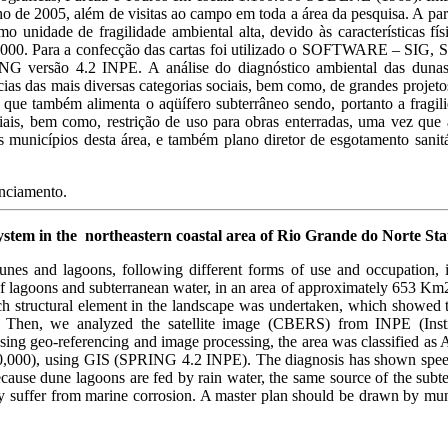
ho de 2005, além de visitas ao campo em toda a área da pesquisa. A pa
 unidade de fragilidade ambiental alta, devido às características fí
0.000. Para a confecção das cartas foi utilizado o SOFTWARE – SIG, 
NG versão 4.2 INPE. A análise do diagnóstico ambiental das dunas
ias das mais diversas categorias sociais, bem como, de grandes projeto
 que também alimenta o aqüífero subterrâneo sendo, portanto a fragilid
striais, bem como, restrição de uso para obras enterradas, uma vez que
s municípios desta área, e também plano diretor de esgotamento sanitá
enciamento.
stem in the northeastern coastal area of Rio Grande do Norte Stat
nes and lagoons, following different forms of use and occupation, in 
n of lagoons and subterranean water, in an area of approximately 653 
ach structural element in the landscape was undertaken, which showed t
hen, we analyzed the satellite image (CBERS) from INPE (Institut
Using geo-referencing and image processing, the area was classified as 
:70,000), using GIS (SPRING 4.2 INPE). The diagnosis has shown speedy 
because dune lagoons are fed by rain water, the same source of the subte
 suffer from marine corrosion. A master plan should be drawn by munici