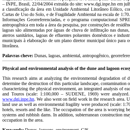
– INPE, Brasil, 22/04/2004 extraída do site: www.dgi.inpe.hn em jul
a classificação da área em Unidade Ambiental Litorâneo Eólico, como
Cartas de Uso do Solo, e de Fragilidade Ambiental na escala de 1:7
Informações Georreferenciadas, e o programa computacional SPRI
antropogênica em toda a área da pesquisa, por construções de residênc
lagoas são alimentadas por águas de chuva de infiltração nas dunas,
aterros sanitários, lagoas de efluentes poluentes domésticos e indu
municipais à elaboração de um plano diretor municipal único para o
litorânea.
Palavras cheve:
Dunas, lagoas, ambiental, antropogênico, georrefer
Physical and environmental analysis of the dune and lagoon ecosy
This research aims at analyzing the environmental degradation of du
determine the destruction of this particular landscape, contaminatio
characterizing the physical environment, an integrated analysis of e
and Touros (scale: 1:100,000 – SUDENE, 1969) were analyzed. T
www.dgi.inpe.hn
. We also went on field work in the research area. 
land use as well as environmental fragility were produced (scale: 1
hotels, resorts and the like. The occupation of the area is worrying 
systems and rubbish dams. In addition, subterranean construction may
occupation in the area.
Keywords:
Dunes, lagoons, environment, GIS.