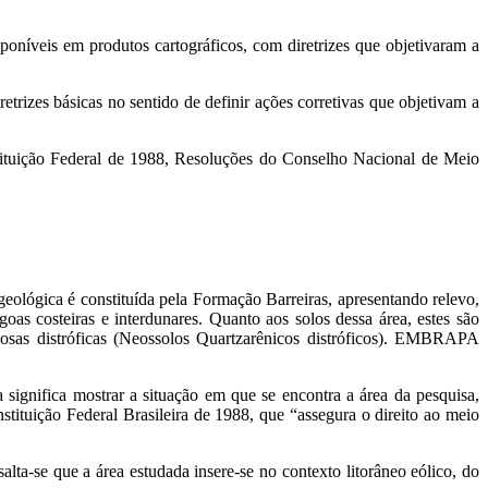
isponíveis em produtos cartográficos, com diretrizes que objetivaram a
etrizes básicas no sentido de definir ações corretivas que objetivam a
stituição Federal de 1988, Resoluções do Conselho Nacional de Meio
ológica é constituída pela Formação Barreiras, apresentando relevo,
oas costeiras e interdunares. Quanto aos solos dessa área, estes são
sas distróficas (Neossolos Quartzarênicos distróficos). EMBRAPA
 significa mostrar a situação em que se encontra a área da pesquisa,
ituição Federal Brasileira de 1988, que “assegura o direito ao meio
salta-se que a área estudada insere-se no contexto litorâneo eólico, do