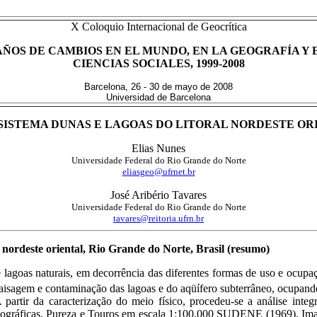
X Coloquio Internacional de
Geocrítica
AÑOS DE CAMBIOS EN EL MUNDO, EN LA GEOGRAFÍA Y 
CIENCIAS SOCIALES, 1999-2008
Barcelona, 26 - 30 de mayo de 2008
Universidad de Barcelona
SSISTEMA DUNAS E LAGOAS DO LITORAL NORDESTE ORI
Elias Nunes
Universidade Federal do Rio Grande do Norte
eliasgeo@ufrnet.br
José Aribério Tavares
Universidade Federal do Rio Grande do Norte
tavares@reitoria.ufrn.br
al nordeste oriental, Rio Grande do Norte, Brasil (resumo)
 lagoas naturais, em decorrência das diferentes formas de uso e ocupa
a paisagem e contaminação das lagoas e do aqüífero subterrâneo, ocup
tir da caracterização do meio físico, procedeu-se a análise integr
 Topográficas, Pureza e Touros em escala 1:100.000 SUDENE (1969). Im