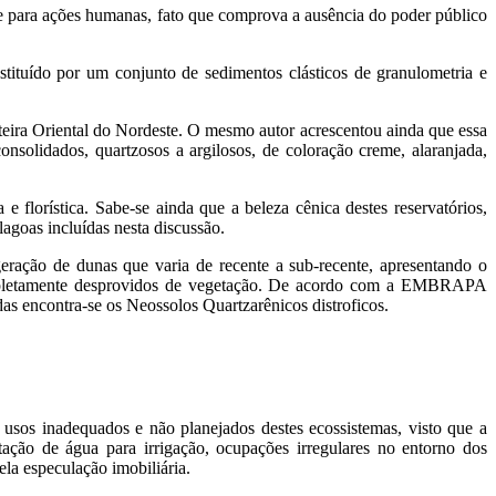
re para ações humanas, fato que comprova a ausência do poder público
tituído por um conjunto de sedimentos clásticos de granulometria e
teira Oriental do Nordeste. O mesmo autor acrescentou ainda que essa
onsolidados, quartzosos a argilosos, de coloração creme, alaranjada,
e florística. Sabe-se ainda que a beleza cênica destes reservatórios,
lagoas incluídas nesta discussão.
ração de dunas que varia de recente a sub-recente, apresentando o
completamente desprovidos de vegetação. De acordo com a EMBRAPA
das encontra-se os Neossolos Quartzarênicos distroficos.
 usos inadequados e não planejados destes ecossistemas, visto que a
ação de água para irrigação, ocupações irregulares no entorno dos
ela especulação imobiliária.