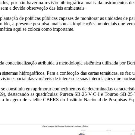
tudos, por não haver na revisão bibliográfica analisada instrumentos de
 sem a devida observação das leis ambientais.
mplantação de políticas públicas capazes de monitorar as unidades de p
ntido, a presente pesquisa analisou as implicações ambientais que vem
 temática aqui se coloca como importante.
 conceitualização atribuída a metodologia sistêmica utilizada por Ber
 em sistemas hidrográficos. Para a confecção das cartas temáticas, se 
 visão espacial das variáveis de interesse e suas interrelações que nort
e se constituiu em aprimorar conhecimentos de determinadas característic
969), destacando as quadrículas: Pureza-SB-25-V-C-I e Touros–SB-25-
 a Imagem de satélite CBERS do Instituto Nacional de Pesquisas Espa