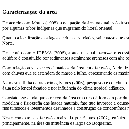
Caracterízação da área
De acordo com Morais (1998), a ocupação da área na qual estão inseri
por algumas tribos indígenas que migraram do litoral oriental.
Quanto a localização das lagoas e dunas estudadas, salienta-se que 
Norte.
De acordo com o IDEMA (2006), a área na qual insere-se o ecossist
aqüífero é constituído por sedimentos geralmente arenosos com alta p
Com relação aos aspectos climáticos da área em discussão, Andrade (
com chuvas que se estendem de março a julho, apresentando as máxim
Na mesma linha de raciocínio, Nunes (2006), pesquisou e concluiu que
água pelo lençol freático e por influência do clima tropical atlântico.
Constatou-se ainda que o relevo da área em curso é formado por dun
modelam a fisiografia das lagoas naturais, fato que favorece a ocu
fins turísticos e loteamentos destinados a construção de condomínios r
Neste contexto, a discussão realizada por Santos (2002), enfati
principalmente, na área de influência da lagoa do Boqueirão.