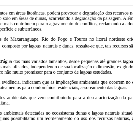
tos em áreas litorâneas, poderá provocar a degradação dos recursos n
solo em áreas de dunas, acarretando a degradação da paisagem. Além d
es que mais contribuem para o agravamento de conflitos, reclamando a a
perfície e subterrâneos.
ios de Maxaranguape, Rio do Fogo e Touros no litoral nordeste o
 composto por lagoas naturais e dunas, ressalta-se que, tais recursos 
 d'água dos mais variados tamanhos, desde pequenas até grandes lagoas 
es, os mais afetados, independendo de sua localização e dimensão, exigi
o não muito promissor para o conjunto de lagoas estudadas.
m evidência, indicaram que as implicações ambientais que ocorrem no 
s loteamentos para condomínios residenciais, assoreamento das lagoas.
ções ambientais que vem contribuindo para a descaracterização da pai
iária.
es ambientais detectadas no ecossistema dunas e lagoas naturais situ
ais possibilitarão um reordenamento do uso dos recursos naturias, ca