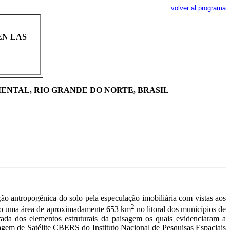
volver al programa
EN LAS
ENTAL, RIO GRANDE DO NORTE, BRASIL
ção antropogênica do solo pela especulação imobiliária com vistas aos
2
ando uma área de aproximadamente 653 km
no litoral dos municípios de
ada dos elementos estruturais da paisagem os quais evidenciaram a
agem de Satélite CBERS do Instituto Nacional de Pesquisas Espaciais