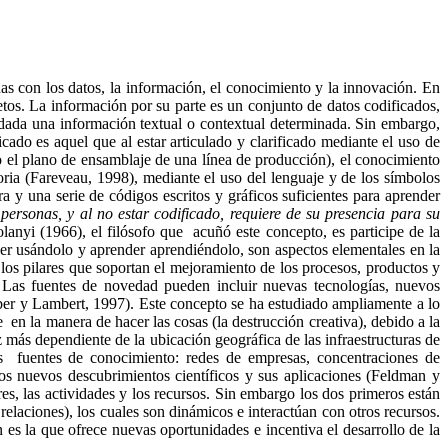
adas con los datos, la información, el conocimiento y la innovación. En
jetos. La información por su parte es un conjunto de datos codificados,
l dada una información textual o contextual determinada. Sin embargo,
cado es aquel que al estar articulado y clarificado mediante el uso de
o el plano de ensamblaje de una línea de producción), el conocimiento
ria (
Fareveau
, 1998), mediante el uso del lenguaje y de los símbolos
ra y una serie de códigos escritos y gráficos suficientes para aprender
 personas, y al no estar codificado, requiere de su presencia para su
olanyi
(1966), el filósofo que acuñó este concepto, es participe de la
er usándolo y aprender aprendiéndolo, son aspectos elementales en la
los pilares que soportan el mejoramiento de los procesos, productos y
Las fuentes de novedad pueden incluir nuevas tecnologías, nuevos
ber y Lambert, 1997). Este concepto se ha estudiado ampliamente a lo
 en la manera de hacer las cosas (la destrucción creativa), debido a la
 más dependiente de la ubicación geográfica de las infraestructuras de
es fuentes de conocimiento: redes de empresas, concentraciones de
os nuevos descubrimientos científicos y sus aplicaciones (Feldman y
res, las actividades y los recursos. Sin embargo los dos primeros están
relaciones), los cuales son dinámicos e interactúan con otros recursos.
 es la que ofrece nuevas oportunidades e incentiva el desarrollo de la