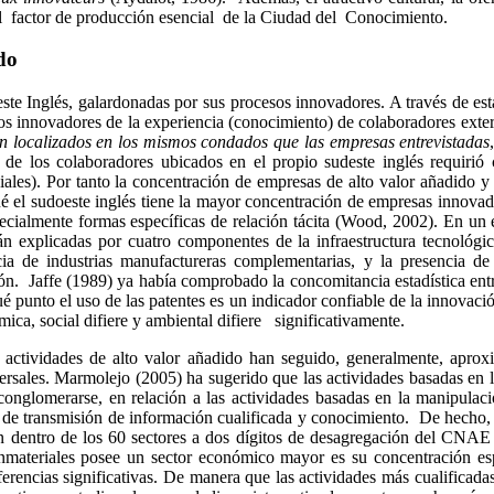
 el factor de producción esencial de la Ciudad del Conocimiento.
do
ste Inglés, galardonadas por sus procesos innovadores. A través de es
tos innovadores de la experiencia (conocimiento) de colaboradores exter
n localizados en los mismos condados que las empresas entrevistadas
 de los colaboradores ubicados en el propio sudeste inglés requirió
ciales). Por tanto la concentración de empresas de alto valor añadido 
é el sudoeste inglés tiene la mayor concentración de empresas innovado
especialmente formas específicas de relación tácita (Wood, 2002). En u
 explicadas por cuatro componentes de la infraestructura tecnológic
encia de industrias manufactureras complementarias, y la presencia d
ón. Jaffe (1989) ya había comprobado la concomitancia estadística entr
qué punto el uso de las patentes es un indicador confiable de la innovac
ica, social difiere y ambiental difiere significativamente.
s actividades de alto valor añadido han seguido, generalmente, aprox
rsales. Marmolejo (2005) ha sugerido que las actividades basadas en l
 conglomerarse, en relación a las actividades basadas en la manipulac
 de transmisión de información cualificada y conocimiento. De hecho, 
ión dentro de los 60 sectores a dos dígitos de desagregación del CNAE 
inmateriales posee un sector económico mayor es su concentración es
ferencias significativas. De manera que las actividades más cualificada