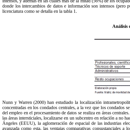
intensos, y además en las cuales más de la mitad (56%) de los ocupado
donde los intercambios de datos e información son intensos (pero p
licenciatura como se detalla en la tabla 1.
Análisis 
Nunn
y Warren (2000) han estudiado la localización
intrametropoli
concentradas en los condados centrales, a la vez que los condados
se
del empleo en el procesamiento de datos se realiza en áreas centrales
las áreas intersticiales, localizarse en un subcentro en relación a no h
Ángeles (EEUU), la aglomeración de espacial de las industrias elec
avanzada como esta, las ventajas comparativas consustanciales a los 