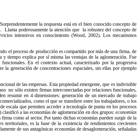
? Sorprendentemente la respuesta está en el bien conocido concepto de
XIX. Llama poderosamente la atención que la robustez del concepto de
e servicios intensivos en conocimiento (Wood, 2002). Los mecanismos
uando el proceso de producción es compartido por más de una firma, de
ía y tiempo explica por sí misma las ventajas de la aglomeración. Fue
s funcionales. En el contexto actual, caracterizado por la progresiva
re la generación de concentraciones espaciales, sin ellas por ejemplo
uncional de las empresas. Esta propiedad emergente, que es indivisible
ano
no sólo existen firmas interconectadas por relaciones funcionales,
ueden resumir en 4 dimensiones: generación de un mercado de trabajo
omercializados, como el que se transfiere entre los trabajadores, o los
e escala que permiten acceder a tecnología de punta en los procesos
 clasificó a las economías de aglomeración en dos grupos:
economías
la firma como al sector. Por tanto dichas economías pueden surgir de la
territoriales, es la base de la existencia de rendimientos crecientes
alelamente de sus antagónicas economías de
desaglomeración
, señaladas