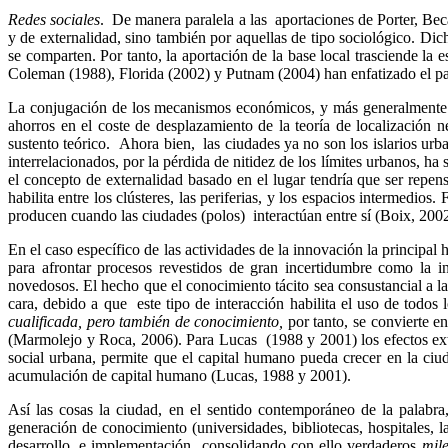
Redes sociales
. De manera paralela a las aportaciones de Porter,
Beca
y de externalidad, sino también por aquellas de tipo sociológico. Dich
se comparten. Por tanto, la aportación de la base local trasciende l
Coleman (1988), Florida (2002) y Putnam (2004) han enfatizado el pape
La conjugación de los mecanismos económicos, y más generalmente so
ahorros en el coste de desplazamiento de la teoría de localización 
sustento teórico. Ahora bien, las ciudades ya no son los islarios ur
interrelacionados, por la pérdida de nitidez de los límites urbanos, 
el concepto de externalidad basado en el lugar tendría que ser repens
habilita entre los clústeres, las periferias, y los espacios intermed
producen cuando las ciudades (polos) interactúan entre sí (
Boix
, 2002
En el caso específico de las actividades de la innovación la principal
para afrontar procesos revestidos de gran incertidumbre como la i
novedosos.
El hecho que el conocimiento tácito sea consustancial a l
cara, debido a que este tipo de interacción habilita el uso de todos 
cualificada, pero también de conocimiento,
por tanto, se convierte e
(Marmolejo y Roca, 2006). Para Lucas (1988 y 2001) los efectos exte
social urbana, permite que el capital humano pueda crecer en la ciu
acumulación de capital humano (Lucas, 1988 y 2001).
Así las cosas la ciudad, en el sentido contemporáneo de la palabr
generación de conocimiento (universidades, bibliotecas, hospitales, la
desarrollo, e implementación consolidando con ello verdaderos
mil