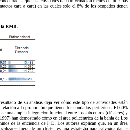
concentradas, que las actividades de la información menos cualificadas
tactos cara a cara) en las cuales sólo el 8% de los ocupados tienen
en la RMB.
esultado de su análisis deja ver cómo este tipo de actividades están
relación a la proporción que tienen los condados periféricos. El 60%
te una amplia integración funcional entre los subcentros (clústeres) y
1997) han demostrado cómo en el área
policéntrica
de la bahía de Los
minos de la eficiencia de I+D. Los autores explican que, en un área
ocalizarse fuera de un clúster es una estrategia para salvaguardar la