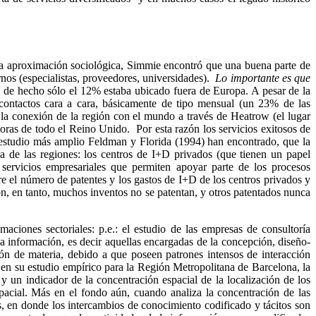
ta aproximación sociológica,
Simmie
encontró que una buena parte de
nos (especialistas, proveedores, universidades).
Lo importante es que
, de hecho sólo el 12% estaba ubicado fuera de Europa. A pesar de la
 contactos cara a cara, básicamente de tipo mensual (un 23% de las
y la conexión de la región con el mundo a través de
Heatrow
(el lugar
ras de todo el Reino Unido. Por esta razón los servicios exitosos de
n estudio más amplio Feldman y Florida (1994) han encontrado, que la
a de las regiones: los centros de I+D privados (que tienen un papel
e servicios empresariales que permiten apoyar parte de los procesos
e el número de patentes y los gastos de I+D de los centros privados y
ión, en tanto, muchos inventos no se patentan, y otros patentados nunca
imaciones sectoriales:
p.e
.: el estudio de las empresas de consultoría
a información, es decir aquellas encargadas de la concepción, diseño-
ión de materia, debido a que poseen patrones intensos de interacción
en su estudio empírico para la Región Metropolitana de Barcelona, la
y un indicador de la concentración espacial de la localización de los
pacial. Más en el fondo aún, cuando analiza la concentración de las
s, en donde los intercambios de conocimiento codificado y tácitos son