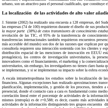
urbano, son un atractivo para el personal cualificado, que constituye
La localización de las actividades de alto valor añadi
J.
Simmie
(2002) ha realizado una encuesta a 128 empresas, del Sude
las empresas (74 de 100) requirieron durante el diseño de sus produc
la mayor parte (38%) de estos transmisores de conocimiento estaba
revolución de las TIC, el 95% de la transferencia de conocimiento
transferencias internacionales también requirieron encuentros presen
más accesible del mundo) son dos de las razones que explican por qu
consultoría requieren una interacción sostenida con los clientes y 
distribución espacial de las menciones de innovación en EEUU están
protagónico), los centros de investigación universitarios, la pres
innovadores como el financiamiento, el marketing y la comercializaci
universitarios, sin embargo, los investigadores no tienen claro hasta 
se implementan, y si se implementan su impacto sobre la esfera económ
A escala
intrametropolitana
los estudios sobre la localización de la
financiera. Algunas excepciones han realizado aproximaciones transve
planificación, implementación, y gestión de los procesos, tienden a
presencial, donde el contacto cara a cara es fundamental como medio
correlación lineal entre el porcentaje de actividades de la informac
mismos (entropía) es de r=0,588; es decir, cuanto más actividades 
actividades de la información distinguiendo tres grupos encuentra di