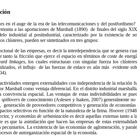
ación
les en el auge de la era de las telecomunicaciones y del postfordismo
e remonta a las aportaciones de Marshall (1890) de finales del siglo 
elo industrial al postindustrial, caracterizado por la existencia d
os clústeres, pueden ser sintetizados en tres grupos:
uncional de las empresas, es decir la interdependencia que se genera c
 tanto la fricción que ejerce el espacio en términos de coste de energ
ard
linkages
, los cuales estructuran con singular fuerza los clústere
alizados, el influjo de las fuerzas de enlace es aún más evidente sob
04).
s actividades emergen externalidades con independencia de la relación f
r Marshall como ventaja diferencial. En el distrito industrial
marshalli
 convivencia espacial. Las ventajas de estas indivisibilidades se p
e
spillovers
de conocimiento (
Aslesen
y
Isaken
, 2007) generalmente no c
 generación de proveedores competitivos y generación de economías d
ctos selectivos en función de la naturaleza de la firma.
Hoover
(1948)
sector, y
economías de urbanización
es decir aquellas externas tanto a 
 es que la asimilación que hacen las empresas de estas externalidades 
os pecuniarios. La existencia de las economías de aglomeración, y par
rocesos de
autorganización
espacial de la economía.