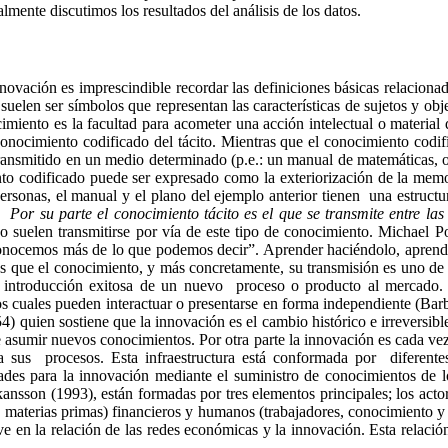
lmente discutimos los resultados del análisis de los datos.
innovación es imprescindible recordar las definiciones básicas relacion
y suelen ser símbolos que representan las características de sujetos y ob
ocimiento es la facultad para acometer una acción intelectual o materia
 conocimiento codificado del tácito. Mientras que el conocimiento codifi
ransmitido en un medio determinado (
p.e
.: un manual de matemáticas, 
nto codificado puede ser expresado como la exteriorización de la memo
personas, el manual y el plano del ejemplo anterior tienen una estructu
a.
Por su parte el conocimiento tácito es el que se transmite entre las
ipo suelen transmitirse por vía de este tipo de conocimiento. Michael
P
“conocemos más de lo que podemos decir”. Aprender haciéndolo, aprend
es que el conocimiento, y más concretamente, su transmisión es uno de 
 introducción exitosa de un nuevo proceso o producto al mercado. 
 cuales pueden interactuar o presentarse en forma independiente (Bar
4) quien sostiene que la innovación es el cambio histórico e irreversible
 asumir nuevos conocimientos. Por otra parte la innovación es cada vez
a sus procesos. Esta infraestructura está conformada por diferent
ades para la innovación mediante el suministro de conocimientos de l
ansson
(1993), están formadas por tres elementos principales; los acto
s, materias primas) financieros y humanos (trabajadores, conocimiento y 
ve en la relación de las redes económicas y la innovación. Esta relación