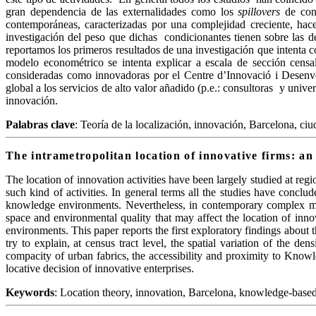
gran dependencia de las externalidades como los
spillovers
de cono
contemporáneas, caracterizadas por una complejidad creciente, hac
investigación del peso que dichas condicionantes tienen sobre las de
reportamos los primeros resultados de una investigación que intenta c
modelo econométrico se intenta explicar a escala de sección censa
consideradas como innovadoras por el Centre
d’Innovació
i
Desenv
global a los servicios de alto valor añadido (
p.e
.: consultoras y univer
innovación.
Palabras clave
:
Teoría de la localización, innovación, Barcelona, ci
The
intrametropolitan
location of innovative firms: an
The location of innovation activities have been largely studied at reg
such kind of activities. In general terms all the studies have conclud
knowledge environments. Nevertheless, in contemporary complex metro
space and environmental quality that may affect the location of innova
environments. This paper reports the first exploratory findings about
try to explain, at census tract level, the spatial variation of the 
compacity
of urban fabrics, the accessibility and proximity to Know
locative decision of innovative enterprises.
Keywords
:
Location theory, innovation, Barcelona, knowledge-based 