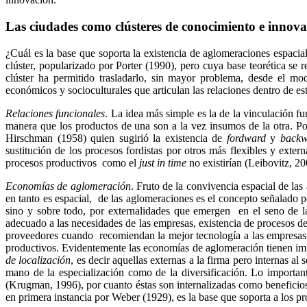
Las ciudades como clústeres de conocimiento e innov
¿Cuál es la base que soporta la existencia de aglomeraciones espacia
clúster, popularizado por Porter (1990), pero cuya base teorética s
clúster ha permitido trasladarlo, sin mayor problema, desde el mod
económicos y socioculturales que articulan las relaciones dentro de est
Relaciones funcionales
. La idea más simple es la de la vinculación f
manera que los productos de una son a la vez insumos de la otra. Por
Hirschman
(1958) quien sugirió la existencia de
fordward
y
backw
sustitución de los procesos
fordistas
por otros más flexibles y extern
procesos productivos como el
just
in time
no existirían (
Leibovitz
, 20
Economías de aglomeración
. Fruto de la convivencia espacial de la
en tanto es espacial, de las aglomeraciones es el concepto señalado po
sino y sobre todo, por externalidades que emergen en el seno de la
adecuado a las necesidades de las empresas, existencia de procesos d
proveedores cuando recomiendan la mejor tecnología a las empresas,
productivos. Evidentemente las economías de aglomeración tienen impa
de localización
, es decir aquellas externas a la firma pero internas al 
mano de la especialización como de la diversificación. Lo importante
(
Krugman
, 1996), por cuanto éstas son internalizadas como benefici
en primera instancia por Weber (1929), es la base que soporta a los p