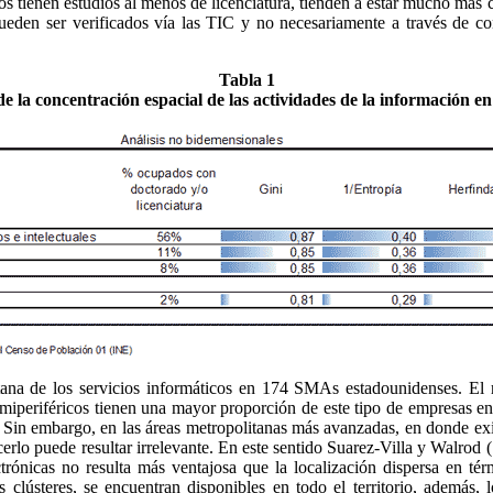
s tienen estudios al menos de licenciatura, tienden a estar mucho más 
ueden ser verificados vía las TIC y no necesariamente a través de con
Tabla 1
de la concentración espacial de las actividades de la información 
tana
de los servicios informáticos en 174
SMAs
estadounidenses. El r
miperiféricos
tienen una mayor proporción de este tipo de empresas en 
. Sin embargo, en las áreas metropolitanas más avanzadas, en donde exis
acerlo puede resultar irrelevante. En este sentido
Suarez
-Villa y
Walrod
(
trónicas no resulta más ventajosa que la localización dispersa en tér
clústeres, se encuentran disponibles en todo el territorio, además, l