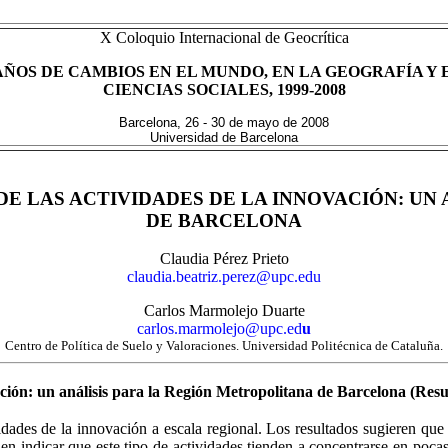
X Coloquio Internacional de
Geocrítica
AÑOS DE CAMBIOS EN EL MUNDO, EN LA GEOGRAFÍA Y 
CIENCIAS SOCIALES, 1999-2008
Barcelona, 26 - 30 de mayo de 2008
Universidad de Barcelona
E LAS ACTIVIDADES DE LA INNOVACIÓN: UN 
DE BARCELONA
Claudia Pérez Prieto
claudia.beatriz.perez@upc.edu
Carlos Marmolejo Duarte
carlos.marmolejo@upc.ed
u
Centro de Política de Suelo y
Valoraciones. Universidad
Politécnica de Cataluña.
ación: un análisis para la Región Metropolitana de Barcelona (Re
dades de la innovación a escala regional. Los resultados sugieren que 
en indicar que este tipo de actividades tienden a concentrarse en poca