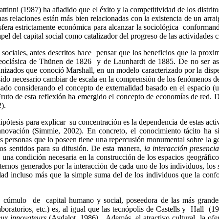
ttinni
(1987) ha añadido que el éxito y la competitividad de los distrit
as relaciones están más bien relacionadas con la existencia de un arrai
a esfera estrictamente económica para alcanzar la sociológica conforman
l del capital social como catalizador del progreso de las actividades c
ciales, antes descritos hace pensar que los beneficios que la proxim
neoclásica de
Thünen
de 1826 y de
Launhardt
de 1885. De no ser así
banizados que conoció Marshall, en un modelo caracterizado por la dispe
ha sido necesario cambiar de escala en la comprensión de los fenómenos d
ado considerando el concepto de externalidad basado en el espacio (una
ios. Fruto de esta reflexión ha emergido el concepto de economías de red
).
 hipótesis para explicar su concentración es la dependencia de estas acti
nnovación (
Simmie
, 2002). En concreto, el conocimiento tácito ha 
as personas que lo poseen tiene una repercusión monumental sobre la ge
los sentidos para su difusión.
De esta manera,
la interacción presenci
n una condición necesaria en la construcción de los espacios geográfico
rnos generados por la interacción de cada uno de los individuos, los
dad incluso más que la simple suma del de los individuos que la conf
a, cúmulo de capital humano y social, poseedora de las más grandes i
boratorios, etc.) es, al igual que las
tecnópolis
de Castells y Hall (199
eux
innovateurs
(
Aydalot
, 1986). Además, el atractivo cultural, la of