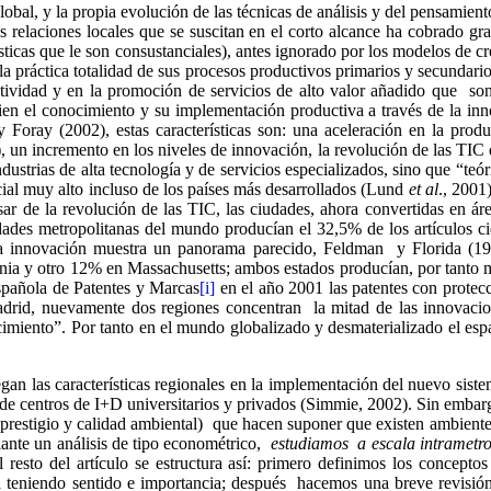
obal, y la propia evolución de las técnicas de análisis y del pensamient
as relaciones locales que se suscitan en el corto alcance ha cobrado 
ticas que le son consustanciales), antes ignorado por los modelos de cr
a práctica totalidad de sus procesos productivos primarios y secundario
atividad y en la promoción de servicios de alto valor añadido que so
n el conocimiento y su implementación productiva a través de la innov
 y
Foray
(2002), estas características son: una aceleración en la prod
), un incremento en los niveles de innovación, la revolución de las TIC
ustrias de alta tecnología y de servicios especializados, sino que “teóri
cial muy alto incluso de los países más desarrollados (Lund
et al
., 2001
sar de la revolución de las TIC, las ciudades, ahora convertidas en ár
udades metropolitanas del mundo producían el 32,5% de los artículos c
 innovación muestra un panorama parecido, Feldman y Florida (1994
nia y otro 12% en Massachusetts; ambos estados producían, por tanto má
Española de Patentes y Marcas
[i]
en el año 2001 las patentes con protec
adrid, nuevamente dos regiones concentran la mitad de las innovacio
imiento”. Por tanto en el mundo globalizado y desmaterializado el espac
gan las características regionales en la implementación del nuevo siste
de centros de I+D universitarios y privados (
Simmie
, 2002). Sin embar
d, prestigio y calidad ambiental) que hacen suponer que existen ambient
diante un análisis de tipo econométrico,
estudiamos a escala
intrametr
resto del artículo se estructura así: primero definimos los concept
teniendo sentido e importancia; después hacemos una breve revisión so