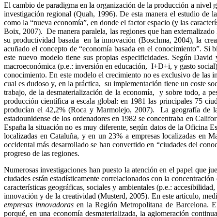
El cambio de paradigma en la organización de la producción a nivel gl
investigación regional (
Quah
, 1996). De esta manera el estudio de l
como la “nueva economía”, en donde el factor espacio (y las caracterís
Boix
, 2007). De manera paralela, las regiones que han externalizado l
su productividad basada en la innovación (
Boschma
, 2004), la cre
acuñado el concepto de “economía basada en el conocimiento”. Si bie
este nuevo modelo tiene sus propias especificidades. Según David
macroeconómica (
p.e
.: inversión en educación, I+D+i, y gasto social
conocimiento. En este modelo el crecimiento no es exclusivo de las ind
cual es dudoso y, en la práctica, su implementación tiene un coste so
trabajo, de la desmaterialización de la economía, y sobre todo, a pe
producción científica a escala global: en 1981 las principales 75 ci
producían el 42,2% (Roca y Marmolejo, 2007). La geografía de la
estadounidense de los ordenadores en 1982 se concentraba en Califor
España la situación no es muy diferente, según datos de la Oficina 
localizadas en Cataluña, y en un 23% a empresas localizadas en M
occidental más desarrollado se han convertido en “ciudades del conoc
progreso de las regiones.
Numerosas investigaciones han puesto la atención en el papel que jue
ciudades están estadísticamente correlacionados con la concentración 
características geográficas, sociales y ambientales (
p.e
.: accesibilida
innovación y de la creatividad (
Musterd
, 2005). En este artículo, me
empresas innovadoras
en la Región Metropolitana de Barcelona. El 
porqué, en una economía desmaterializada, la aglomeración continua 