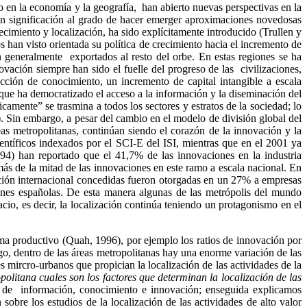
o en la economía y la geografía, han abierto nuevas perspectivas en la
gran significación al grado de hacer emerger aproximaciones novedosas
ecimiento y localización, ha sido explícitamente introducido (Trullen y
s han visto orientada su política de crecimiento hacia el incremento de
n generalmente exportados al resto del orbe. En estas regiones se ha
ación siempre han sido el fuelle del progreso de las civilizaciones,
ucción de conocimiento, un incremento de capital intangible a escala
 que ha democratizado el acceso a la información y la diseminación del
camente” se trasmina a todos los sectores y estratos de la sociedad; lo
). Sin embargo, a pesar del cambio en el modelo de división global del
eas metropolitanas, continúan siendo el corazón de la innovación y la
ientíficos indexados por el SCI-E del ISI, mientras que en el 2001 ya
) han reportado que el 41,7% de las innovaciones en la industria
s de la mitad de las innovaciones en este ramo a escala nacional. En
ción internacional concedidas fueron otorgadas en un 27% a empresas
nes españolas. De esta manera algunas de las metrópolis del mundo
io, es decir, la localización continúa teniendo un protagonismo en el
ma productivo (
Quah
, 1996), por ejemplo los ratios de innovación por
go, dentro de las áreas metropolitanas hay una enorme variación de las
es
mircro
-urbanos que propician la localización de las actividades de la
opolitana
cuales son los factores que determinan la localización de las
os de información, conocimiento e innovación; enseguida explicamos
bre los estudios de la localización de las actividades de alto valor