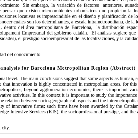
cimiento. Sin embargo, la variación de factores anteriores, aunados
e pensar que existen
microambientes
urbanísticos que propician la lo
cisiones locativas es imprescindible en el diseño y planificación de l
onocer cuáles son los determinantes, a escala
intrametropolitana
, de la
l, dentro del área metropolitana de Barcelona, la distribución espac
olupament
Empresarial del gobierno catalán. El análisis sugiere que 
sidades), el prestigio
socioempresarial
de las localizaciones, y la calid
udad del conocimiento.
 analysis for Barcelona Metropolitan Region (Abstract)
ional level. The main conclusions suggest that some aspects as human, so
e that innovation is highly concentrated in metropolitan areas, for this
polises, beyond agglomeration economies, there is important variation
tive activities. In this context it is important to study the importanc
 the relation between socio-geographical aspects and the
intremetropolit
density of innovative firms; such firms have been awarded by the Catal
ledge Intensive Services (KIS), the
socioprofessional
prestige, and the 
city.