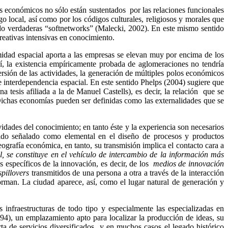
os económicos no sólo están sustentados por las relaciones funcionales
go local, así como por los códigos culturales, religiosos y morales que
do verdaderas “
softnetworks
” (
Malecki
, 2002). En este mismo sentido
reativas intensivas en conocimiento.
idad espacial aporta a las empresas se elevan muy por encima de los
, la existencia empíricamente probada de aglomeraciones no tendría
rsión de las actividades, la generación de múltiples polos económicos
e interdependencia espacial. En este sentido
Phelps
(2004) sugiere que
 tesis afiliada a la de Manuel Castells), es decir, la relación que se
. Dichas economías pueden ser definidas como las externalidades que se
vidades del conocimiento; en tanto éste y la experiencia son necesarios
sido señalado como elemental en el diseño de procesos y productos
ografía económica, en tanto, su transmisión implica el contacto cara a
al, se constituye en el vehículo de intercambio de la información más
s específicos de la innovación, es decir, de los
medios de innovación
spillovers
transmitidos de una persona a otra a través de la interacción
orman. La ciudad aparece, así, como el lugar natural de generación y
nfraestructuras de todo tipo y especialmente las especializadas en
4), un emplazamiento apto para localizar la producción de ideas, su
erta de servicios diversificados y en muchos casos el legado histórico