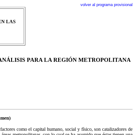
volver al programa provisional
EN LAS
ANÁLISIS PARA LA REGIÓN METROPOLITANA
sumen)
factores como el capital humano, social y físico, son catalizadores de
s áreas metropolitanas, con lo cual se ha asumido que éstas tienen una