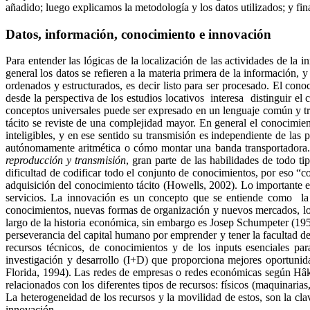
añadido; luego explicamos la metodología y los datos utilizados; y fina
Datos, información, conocimiento e innovación
Para entender las lógicas de la localización de las actividades de la 
general los datos se refieren a la materia primera de la información, 
ordenados y estructurados, es decir listo para ser procesado. El con
desde la perspectiva de los estudios locativos interesa distinguir el
conceptos universales puede ser expresado en un lenguaje común y t
tácito se reviste de una complejidad mayor. En general el conocimie
inteligibles, y en ese sentido su transmisión es independiente de las 
autónomamente aritmética o cómo montar una banda transportador
reproducción y transmisión
, gran parte de las habilidades de todo t
dificultad de codificar todo el conjunto de conocimientos, por eso 
adquisición del conocimiento tácito (
Howells
, 2002). Lo importante 
servicios. La innovación es un concepto que se entiende como la
conocimientos, nuevas formas de organización y nuevos mercados, los
largo de la historia económica, sin embargo es Josep
Schumpeter
(195
perseverancia del capital humano por emprender y tener la facultad de
recursos técnicos, de conocimientos y de los
inputs
esenciales par
investigación y desarrollo (I+D) que proporciona mejores oportunid
Florida, 1994). Las redes de empresas o redes económicas según
Hâk
relacionados con los diferentes tipos de recursos: físicos (maquinaria
La heterogeneidad de los recursos y la movilidad de estos, son la cla
innovación.