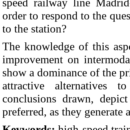
speed
railway
line
Madrid
order
to
respond
to
the
ques
to
the
station
?
The
knowledge
of
this
asp
improvement
on
intermod
show a
dominance
of
the
pr
attractive
alternatives
to
conclusions
drawn
,
depict
preferred
, as
they
generate
a
Keywords:
high-speed train