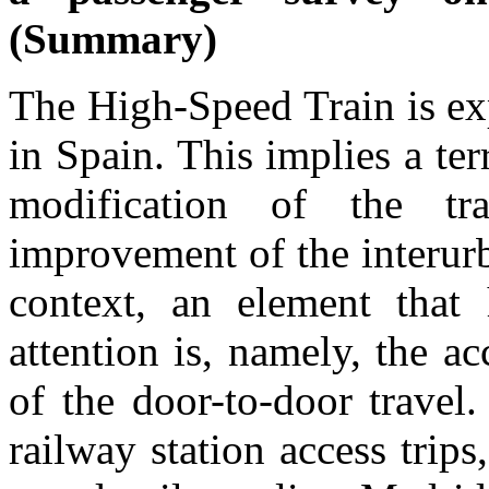
(Summary)
The
High
-
Speed
Train
is
ex
in
Spain
.
This
implies
a ter
modification
of
the
tr
improvement
of
the
interur
context
,
an
element
that
attention
is
,
namely
,
the
ac
of
the
door
-
to
-
door
travel
railway
station
access
trips