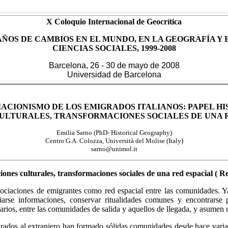
X Coloquio Internacional de Geocrítica
AÑOS DE CAMBIOS EN EL MUNDO, EN LA GEOGRAFÍA Y 
CIENCIAS SOCIALES, 1999-2008
Barcelona, 26 - 30 de mayo de 2008
Universidad de Barcelona
IACIONISMO DE LOS EMIGRADOS ITALIANOS: PAPEL HI
ULTURALES, TRANSFORMACIONES SOCIALES DE UNA 
Emilia Sarno (PhD- Historical Geography)
Centro G.A. Colozza, Università del Molise (Italy)
sarno@unimol.it
ciones culturales, transformaciones sociales de una red espacial ( 
 asociaciones de emigrantes como red espacial entre las comunidades. Y
iarse informaciones, conservar ritualidades comunes y encontrarse 
arios, entre las comunidades de salida y aquellos de llegada, y asumen
emigrados al extranjero han formado sólidas comunidades desde hace vari