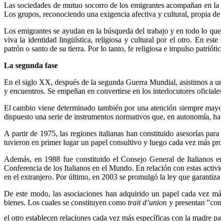
Las sociedades de mutuo socorro de los emigrantes acompañan en la ex
Los grupos, reconociendo una exigencia afectiva y cultural, propia de
Los emigrantes se ayudan en la búsqueda del trabajo y en todo lo que
viva la identidad lingüística, religiosa y cultural por el otro. En e
patrón o santo de su tierra. Por lo tanto, fe religiosa e impulso patrióti
La segunda fase
En el siglo XX, después de la segunda Guerra Mundial, asistimos a una
y encuentros. Se empeñan en convertirse en los interlocutores oficiale
El cambio viene determinado también por una atención siempre mayor a 
dispuesto una serie de instrumentos normativos que, en autonomía, han
A partir de 1975, las regiones italianas han constituido asesorías par
tuvieron en primer lugar un papel consultivo y luego cada vez más prop
Además, en 1988 fue constituido el Consejo General de Italianos en
Conferencia de los Italianos en el Mundo. En relación con estas activ
en el extranjero. Por último, en 2003
se promulgó
la ley que garantiza
De este modo, las asociaciones han adquirido un papel cada vez más 
bienes. Los cuales se constituyen como
trait d’union
y presentan "comp
el otro establecen relaciones cada vez más específicas con la madre pa