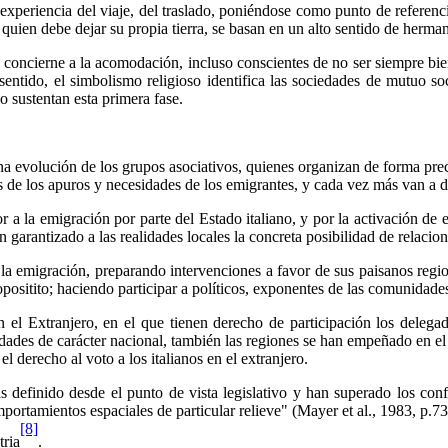
periencia del viaje, del traslado, poniéndose como punto de referenci
 quien debe dejar su propia tierra, se basan en un alto sentido de herma
 concierne a la acomodación, incluso conscientes de no ser siempre bie
ste sentido, el simbolismo religioso identifica las sociedades de mutuo 
co sustentan esta primera fase.
 evolución de los grupos asociativos, quienes organizan de forma precisa
s de los apuros y necesidades de los emigrantes, y cada vez más van a d
la emigración por parte del Estado italiano, y por la activación de en
 garantizado a las realidades locales la concreta posibilidad de relacio
a la emigración, preparando intervenciones a favor de sus paisanos region
ositito; haciendo participar a políticos, exponentes de las comunidades
 el Extranjero, en el que tienen derecho de participación los delega
idades de carácter nacional, también las regiones se han empeñado en el
 el derecho al voto a los italianos en el extranjero.
definido desde el punto de vista legislativo y han superado los confin
ortamientos espaciales de particular relieve" (Mayer et al., 1983, p.7
[8]
tria
.