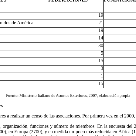
19
nidos de América
21
19
14
30
5
15
3
1
15
Fuente
:
Ministerio Italiano de Asuntos Exteriores, 2007;
elaboración propia
res
ores a realizar un censo de las asociaciones. Por primera vez en el 200
n, organización, funciones y número de miembros. En la encuesta del 
00), en Europa (2700), y en medida un poco más reducida en África (100