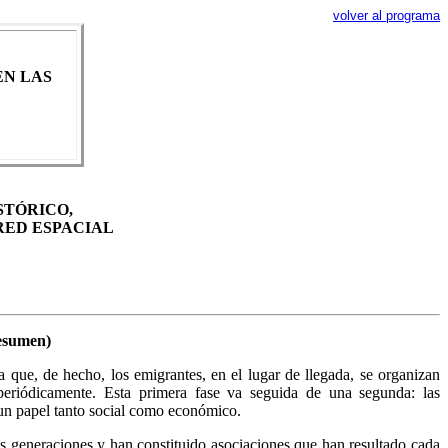
volver al programa
EN LAS
STÓRICO,
RED ESPACIAL
Resumen)
a que, de hecho, los emigrantes, en el lugar de llegada, se organizan
periódicamente. Esta primera fase va seguida de una segunda: las
 un papel tanto social como económico.
as generaciones y han constituido asociaciones que han resultado cada