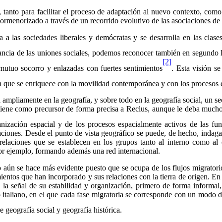
a, tanto para facilitar el proceso de adaptación al nuevo contexto, co
rmenorizado a través de un recorrido evolutivo de las asociaciones de l
 las sociedades liberales y demócratas y se desarrolla en las clases
ncia de las uniones sociales, podemos reconocer también en segundo lu
[2]
e mutuo socorro y enlazadas con fuertes sentimientos
. Esta visión se
ión que se enriquece con la movilidad contemporánea y con los procesos
ca ampliamente en la geografía, y sobre todo en la geografía social, un s
 tiene como precursor de forma precisa a Reclus, aunque le deba mucho
rganización espacial y de los procesos espacialmente activos de las f
aciones. Desde el punto de vista geográfico se puede, de hecho, indaga
 relaciones que se establecen en los grupos tanto al interno como al 
 por ejemplo, formando además una red internacional.
o aún se hace más evidente puesto que se ocupa de los flujos migratorio
ntos que han incorporado y sus relaciones con la tierra de origen. En e
 la señal de su estabilidad y organización, primero de forma informal,
italiano, en el que cada fase migratoria se corresponde con un modo di
e geografía social y geografía histórica.