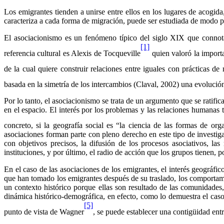
Los emigrantes tienden a unirse entre ellos en los lugares de acogid
caracteriza a cada forma de migración, puede ser estudiada de modo po
El asociacionismo es un fenómeno típico del siglo XIX que connota a
[1]
referencia cultural es Alexis de Tocqueville
quien valoró la importa
de la cual quiere construir relaciones entre iguales con prácticas d
basada en la simetría de los intercambios (Claval, 2002) una evoluc
Por lo tanto, el asociacionismo se trata de un argumento que se ratifi
en el espacio. El interés por los problemas y las relaciones humanas
concreto, si la geografía social es “la ciencia de las formas de o
asociaciones forman parte con pleno derecho en este tipo de investig
con objetivos precisos, la difusión de los procesos asociativos, las
instituciones, y por último, el radio de acción que los grupos tienen,
En el caso de las asociaciones de los emigrantes, el interés geográfic
que han tomado los emigrantes después de su traslado, los comportamie
un contexto histórico porque ellas son resultado de las comunidades,
dinámica histórico-demográfica, en efecto, como lo demuestra el caso 
[5]
punto de vista de Wagner
, se puede establecer una contigüidad entr