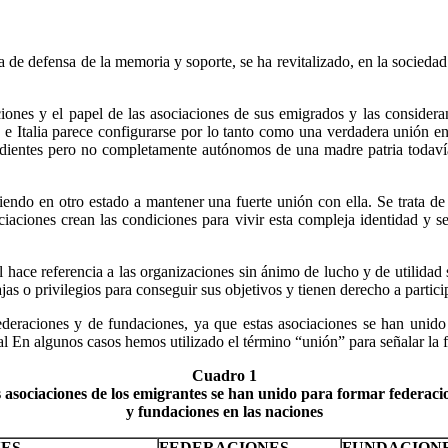
a de defensa de la memoria y soporte, se ha revitalizado, en la socied
nciones y el papel de las asociaciones de sus emigrados y las conside
 e Italia parece configurarse por lo tanto como una verdadera unión ent
ependientes pero no completamente autónomos de una madre patria toda
viendo en otro estado a mantener una fuerte unión con ella. Se trata d
ciaciones crean las condiciones para vivir esta compleja identidad y
ual hace referencia a las organizaciones sin ánimo de lucho y de utilida
jas o privilegios para conseguir sus objetivos y tienen derecho a partic
federaciones y de fundaciones, ya que estas asociaciones se han unido
l En algunos casos hemos utilizado el término “unión” para señalar la fu
Cuadro 1
 asociaciones de los emigrantes se han unido para formar federaci
y fundaciones en las naciones
ES
FEDERACIONES
FUNDACION