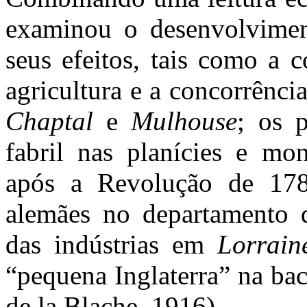
examinou o desenvolviment
seus efeitos, tais como a 
agricultura e a concorrênci
Chaptal
e
Mulhouse
; os p
fabril nas planícies e mo
após a Revolução de 178
alemães no departamento
das indústrias em
Lorrain
“pequena Inglaterra” na ba
de la Blache, 1916).