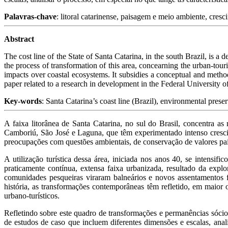
Palavras-chave
: litoral catarinense, paisagem e meio ambiente, cres
Abstract
The cost line of the State of Santa Catarina, in the south Brazil, is a 
the process of transformation of this area, concearning the urban-tou
impacts over coastal ecosystems. It subsidies a conceptual and methodo
paper related to a research in development in the Federal University 
Key-words
: Santa Catarina’s coast line (Brazil), environmental prese
A faixa litorânea de Santa Catarina, no sul do Brasil, concentra as 
Camboriú, São José e Laguna, que têm experimentado intenso cresc
preocupações com questões ambientais, de conservação de valores pais
A utilização turística dessa área, iniciada nos anos 40, se intensifi
praticamente contínua, extensa faixa urbanizada, resultado da exp
comunidades pesqueiras viraram balneários e novos assentamentos fo
história, as transformações contemporâneas têm refletido, em maior 
urbano-turísticos.
Refletindo sobre este quadro de transformações e permanências sócio-
de estudos de caso que incluem diferentes dimensões e escalas, anal