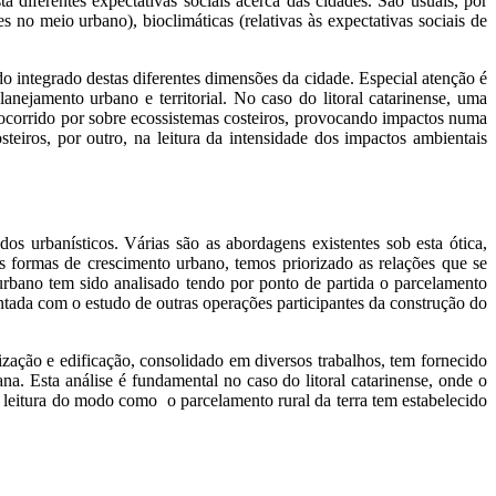
a diferentes expectativas sociais acerca das cidades. São usuais, por
es no meio urbano), bioclimáticas (relativas às expectativas sociais de
o integrado destas diferentes dimensões da cidade. Especial atenção é
nejamento urbano e territorial. No caso do litoral catarinense, uma
 ocorrido por sobre ecossistemas costeiros, provocando impactos numa
teiros, por outro, na leitura da intensidade dos impactos ambientais
os urbanísticos. Várias são as abordagens existentes sob esta ótica,
es formas de crescimento urbano, temos priorizado as relações que se
o urbano tem sido analisado tendo por ponto de partida o parcelamento
entada com o estudo de outras operações participantes da construção do
ção e edificação, consolidado em diversos trabalhos, tem fornecido
na. Esta análise é fundamental no caso do litoral catarinense, onde o
 a leitura do modo como o parcelamento rural da terra tem estabelecido