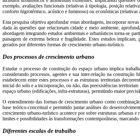
atributos urbanísticos e ambientais existentes. Implicando questões 
exemplo, avaliações funcionais (relativas à tipologia, posição relativ
conforto higrotérmico, acústico e luminoso) ou econômicas (relativa
Esta pesquisa objetiva aprofundar estas abordagens, incorporar novas
dada às questões que relacionam cidade e meio ambiente, aprofundan
abordagem integrando estudos ambientais e urbanísticos torna-se par
paisagem de extrema beleza e fragilidade. Estes estudos implicam, p
gerados por diferentes formas de crescimento urbano-turístico.
Dos processos de crescimento urbano
Estudar o processo de construção do espaço urbano implica trabalhar
considerando processos, agentes e sua inter-relação na construção h
estabelecem entre estes processos e as estruturas territoriais decor
inicial do solo e a incorporação, ou não, das preexistências territor
espaço urbano (edificações, infra-estruturas), permitindo maior precis
O entendimento das formas de crescimento urbano como combinação, 
base teórico-conceitual e permitido juntar análises do desenvolvimen
crescimento urbano-turístico acontece por sobre estruturas urbanas e 
limites e possibilidades às transformações contemporâneas, marcando
Diferentes escalas de trabalho