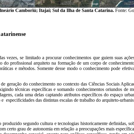
alneário Camboriú; Itajaí; Sul da Ilha de Santa Catarina.
Fonte: Go
atarinense
 das vezes, se limitado a procurar conhecimentos que guiem suas açõ
o do profissional arquiteto na formação de um corpo de conhecimento
ráticas e métodos. Somente desse modo o conhecimento pode efetivar-s
de de geração do conhecimento no contexto das Ciências Sociais Aplic
 exigindo técnicas específicas e somando conhecimentos oriundos de mú
ordagens, cada uma delas captando atributos específicos do espaço urb
especificidades das distintas escalas de trabalho do arquiteto-urbanista 
produzido segundo cultura e tecnologias historicamente definidas, sob
a com certo grau de autonomia em relação a preocupações mais específi