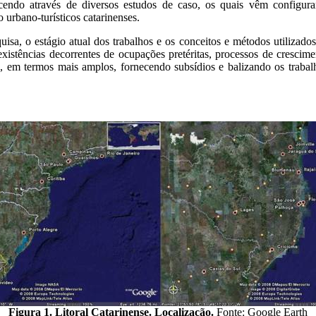
ecendo através de diversos estudos de caso, os quais vêm configur
 urbano-turísticos catarinenses.
isa, o estágio atual dos trabalhos e os conceitos e métodos utilizado
existências decorrentes de ocupações pretéritas, processos de crescim
s, em termos mais amplos, fornecendo subsídios e balizando os trabalh
Figura 1. Litoral Catarinense. Localização.
Fonte: Google Earth