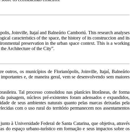
ópolis, Joinville, Itajaí and Balneário Camboriú.
This research analyses
ical caracteristics of the space, the history of its construccion and its
nvironmental preservation in the urban space context. This is a working
the Architecture of the City”.
 outros, os municípios de Florianópolis, Joinville, Itajaí, Balneário
importantes e, de maneira geral, vem se desenvolvendo sem maiores
brasileira. Tal processo consolidou nas planícies litorâneas, de forma
 da paisagem, núcleos pré-existentes foram adensados e expandidos,
lidade de seus ambientes naturais quanto pelas marcas deixadas pela
belecidas com o uso rural do território permanecem nos assentamentos
junto à Universidade Federal de Santa Catarina, que objetiva, através
icas do espaço urbano-turístico em formação e seus impactos sobre os