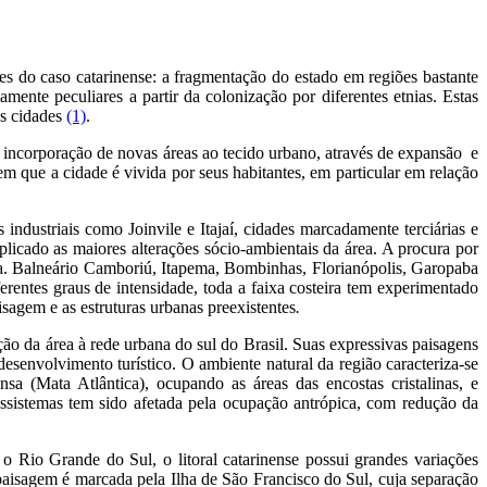
des do caso catarinense: a fragmentação do estado em regiões bastante
nte peculiares a partir da colonização por diferentes etnias. Estas
as cidades
(1)
.
 incorporação de novas áreas ao tecido urbano, através de expansão e
m que a cidade é vivida por seus habitantes, em particular em relação
industriais como Joinvile e Itajaí, cidades marcadamente terciárias e
plicado as maiores alterações sócio-ambientais da área. A procura por
ada. Balneário Camboriú, Itapema, Bombinhas, Florianópolis, Garopaba
rentes graus de intensidade, toda a faixa costeira tem experimentado
sagem e as estruturas urbanas preexistentes
.
ação da área à rede urbana do sul do Brasil. Suas expressivas paisagens
desenvolvimento turístico.
O ambiente natural da região caracteriza-se
nsa (Mata Atlântica), ocupando as áreas das encostas cristalinas, e
ossistemas tem sido afetada pela ocupação antrópica, com redução da
Rio Grande do Sul, o litoral catarinense possui grandes variações
paisagem é marcada pela Ilha de São Francisco do Sul, cuja separação