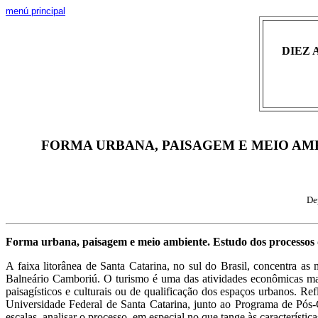
menú principal
DIEZ 
FORMA URBANA, PAISAGEM E MEIO AM
De
Forma urbana, paisagem e meio ambiente. Estudo dos processos d
A faixa litorânea de Santa Catarina, no sul do Brasil, concentra as 
Balneário Camboriú. O turismo é uma das atividades econômicas ma
paisagísticos e culturais ou de qualificação dos espaços urbanos. R
Universidade Federal de Santa Catarina, junto ao Programa de Pós-
escalas, analisar o processo, em especial no que tange às característi