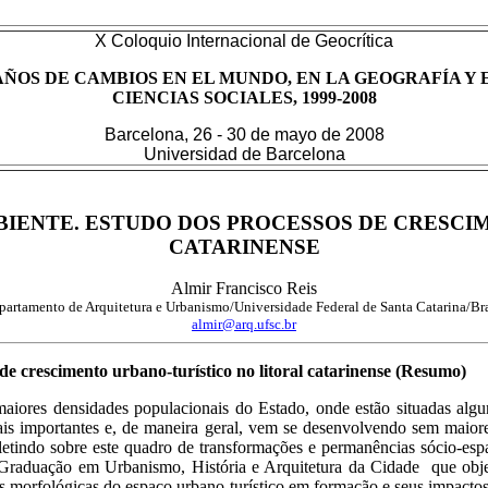
X Coloquio Internacional de
Geocrítica
AÑOS DE CAMBIOS EN EL MUNDO, EN LA GEOGRAFÍA Y 
CIENCIAS SOCIALES, 1999-2008
Barcelona, 26 - 30 de mayo de 2008
Universidad de Barcelona
BIENTE. ESTUDO DOS PROCESSOS DE CRESCI
CATARINENSE
Almir Francisco Reis
partamento de Arquitetura e Urbanismo/Universidade Federal de Santa Catarina/Bra
almir@arq.ufsc.br
e crescimento urbano-turístico no litoral catarinense (Resumo)
maiores densidades populacionais do Estado, onde estão situadas algum
is importantes e, de maneira geral, vem se desenvolvendo sem maiore
efletindo sobre este quadro de transformações e permanências sócio-esp
Graduação em Urbanismo, História e Arquitetura da Cidade que objet
cas morfológicas do espaço urbano-turístico em formação e seus impactos