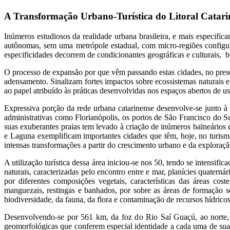
A Transformação Urbano-Turística do Litoral Catari
Inúmeros estudiosos da realidade urbana brasileira, e mais especific
autônomas, sem uma metrópole estadual, com micro-regiões configura
especificidades decorrem de condicionantes geográficas e culturais, 
O processo de expansão por que vêm passando estas cidades, no prese
adensamento. Sinalizam fortes impactos sobre ecossistemas naturais e
ao papel atribuído às práticas desenvolvidas nos espaços abertos de us
Expressiva porção da rede urbana catarinense desenvolve-se junto à f
administrativas como Florianópolis, os portos de São Francisco do Su
suas exuberantes praias tem levado à criação de inúmeros balneários
e Laguna exemplificam importantes cidades que têm, hoje, no turismo
intensas transformações a partir do crescimento urbano e da exploraçã
A utilização turística dessa área iniciou-se nos 50, tendo se intensif
naturais, caracterizadas pelo encontro entre e mar, planícies quater
por diferentes
composições vegetais, características das áreas cos
manguezais, restingas e banhados, por sobre as áreas de formação s
biodiversidade, da fauna, da flora e contaminação de recursos hídrico
Desenvolvendo-se por 561 km, da foz do Rio Saí Guaçú, ao norte, 
geomorfológicas que conferem especial identidade a cada uma de suas