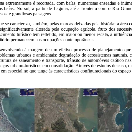
sta extremamente é recortada, com baías, numerosas enseadas e inúme
as baías. No sul, a partir de Laguna, até a fronteira com o Rio Grande
rsos e grandiosas paisagens.
ue se caracteriza, também, pelas marcas deixadas pela história: a área 
ignificativamente alterada pela ocupação agrícola, fruto dos sucess
imento turístico tem refletido, em maior ou menor escala, a influência
erritório permanecem nas ocupações contemporâneas.
senvolvendo à margem de um efetivo processo de planejamento que in
problemas urbanos e ambientais: degradação de ecossistemas naturais,
strutura de saneamento e transporte, trânsito de automóveis caótico n
paços urbano-turísticos em consolidação. Através de estudos de caso, qu
m especial no que tange às características configuracionais do espaço 