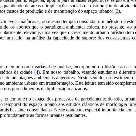
de desempenho espacial, aponta para análises específicas, tendo em vist
a, quantidade de áreas e implicações sociais da distribuição de atividad
s aos custos de produção e de manutenção do espaço urbano)
(3)
.
 variáveis analíticas e, ao mesmo tempo, consolidar um método de estud
do os aportes que o paradigma ambiental coloca, no presente, ao pla
ticularmente relevante, uma vez que o crescimento urbano-turístico tem
or um lado, na análise da capacidade de suporte dos ecossistemas cos
 o tempo como variável de análise, incorporando a história aos estud
istórica da cidade
(4)
. Em nosso trabalho, visando estudar as diferent
rentes de adaptações ambientais anteriores. Neste sentido, o cresciment
iais no ambiente urbano em transformação. Esta leitura tem sido complem
ão nos procedimentos de tipificação realizados.
no tempo e no espaço dos processos de parcelamento do solo, urbaniza
to temporal do espaço urbano aos estudos clássicos de morfologia urba
rurais bastante consolidadas. Neste contexto, especial importância tem
 profundamente as formas urbanas resultantes.