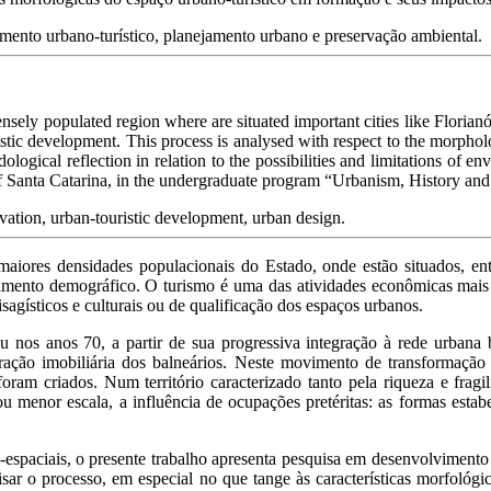
cimento urbano-turístico, planejamento urbano e preservação ambiental.
densely populated region where are situated important cities like Florian
ristic development.
This process is analysed with respect to the morpholog
logical reflection in relation to the possibilities and limitations of e
of Santa Catarina, in the undergraduate program “Urbanism, History and 
rvation, urban-touristic development, urban design.
maiores densidades populacionais do Estado, onde estão situados, entre
imento demográfico. O turismo é uma das atividades econômicas mais 
agísticos e culturais ou de qualificação dos espaços urbanos.
cou nos anos 70, a partir de sua progressiva integração à rede urbana 
loração imobiliária dos balneários. Neste movimento de transformação
ram criados. Num território caracterizado tanto pela riqueza e fragi
ou menor escala, a influência de ocupações pretéritas: as formas esta
espaciais, o presente trabalho apresenta pesquisa em desenvolvimento 
isar o processo, em especial no que tange às características morfológ