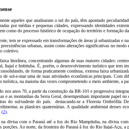
nense
amente aqueles que analisaram o sul do país, têm apontado peculiarida
das por médias e pequenas cidades, expressando identidades extremame
bem como do processo histórico de ocupação do território e formação d
nte, tem se expressado em transformações de áreas já urbanizadas e na
 preexistências urbanas, assim como alterações significativas no modo e
o coletivo.
aixa litorânea, concentrando algumas de suas maiores cidades: centros 
l, Itajaí e Imbituba. É, porém, o desenvolvimento turístico que tem im
 consolidando, de forma praticamente contínua, extensa faixa urbaniz
 de sol-e-mar uma de suas atividades econômicas principais. Com dife
o turística, na maioria das vezes comprometendo o meio ambiente, a pai
icado nos anos 70, a partir da construção da BR-101 e progressiva integr
nárias e as montanhas da Serra Geral, desempenham importante papel no 
teiras do sul/sudeste do país. destacando-se a Floresta Ombrófila De
edimentar, as planícies quaternárias. A qualidade ambiental desses ec
s
(2)
.
na divisa com o Paraná até a foz do Rio Mampituba, na divisa com o 
 porções. Ao norte, da fronteira do Paraná à foz do Rio Itajaí-Açu, a 