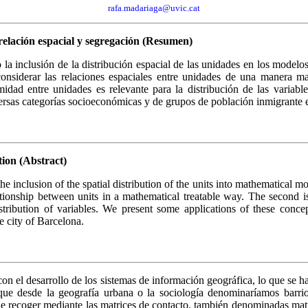
rafa.madariaga@uvic.cat
rrelación espacial y segregación (Resumen)
 la inclusión de la distribución espacial de las unidades en los mode
considerar las relaciones espaciales entre unidades de una manera m
ximidad entre unidades es relevante para la distribución de las variab
versas categorías socioeconómicas y de grupos de población inmigrante 
tion (Abstract)
nclusion of the spatial distribution of the units into mathematical mo
tionship between units in a mathematical treatable way. The second is t
istribution of variables. We present some applications of these concept
e city of Barcelona.
con el desarrollo de los sistemas de información geográfica, lo que se 
lo que desde la geografía urbana o la sociología denominaríamos barri
e recoger mediante las matrices de contacto, también denominadas matri