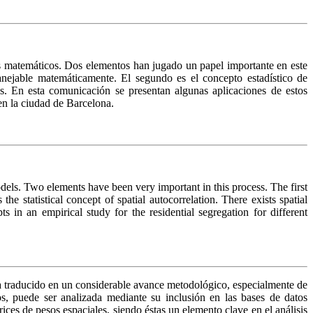
los matemáticos. Dos elementos han jugado un papel importante en este
anejable matemáticamente. El segundo es el concepto estadístico de
les. En esta comunicación se presentan algunas aplicaciones de estos
en la ciudad de Barcelona.
dels. Two elements have been very important in this process. The first
he statistical concept of spatial autocorrelation. There exists spatial
s in an empirical study for the residential segregation for different
ha traducido en un considerable avance metodológico, especialmente de
os, puede ser analizada mediante su inclusión en las bases de datos
ces de pesos espaciales, siendo éstas un elemento clave en el análisis