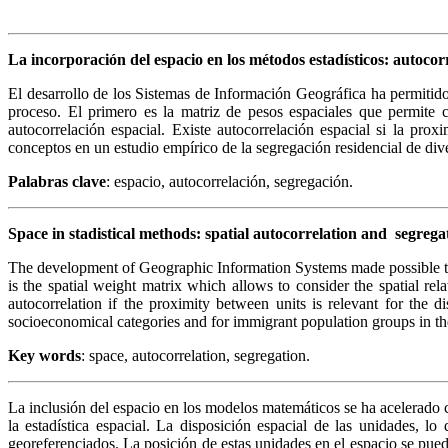
La incorporación del espacio en los métodos estadísticos: autoco
El desarrollo de los Sistemas de Información Geográfica ha permitido
proceso. El primero es la matriz de pesos espaciales que permite 
autocorrelación espacial. Existe autocorrelación espacial si la pro
conceptos en un estudio empírico de la segregación residencial de di
Palabras clave
: espacio, autocorrelación, segregación.
Space in stadistical methods: spatial autocorrelation and segrega
The development of Geographic Information Systems made possible the i
is the spatial weight matrix which allows to consider the spatial rela
autocorrelation if the proximity between units is relevant for the d
socioeconomical categories and for immigrant population groups in th
Key words
: space, autocorrelation, segregation.
La inclusión del espacio en los modelos matemáticos se ha acelerado 
la estadística espacial. La disposición espacial de las unidades, 
georeferenciados. La posición de estas unidades en el espacio se pued