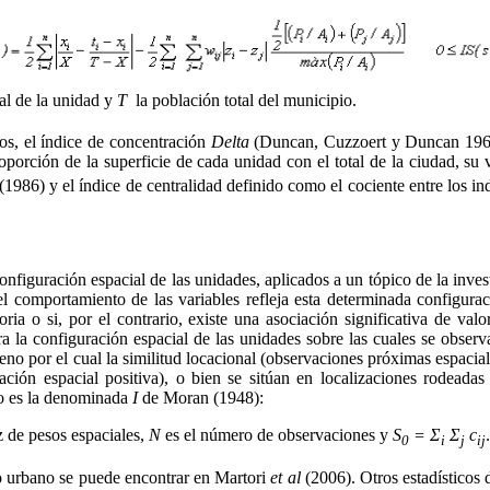
tal de la unidad y
T
la población total del municipio.
dos, el índice de concentración
Delta
(Duncan, Cuzzoert y Duncan 1961)
roporción de la superficie de cada unidad con el total de la ciudad, 
1986) y el índice de centralidad definido como el cociente entre los in
iguración espacial de las unidades, aplicados a un tópico de la inves
el comportamiento de las variables refleja esta determinada configuraci
oria o si, por el contrario, existe una asociación significativa de val
stra la configuración espacial de las unidades sobre las cuales se observ
no por el cual la similitud locacional (observaciones próximas espacialm
lación espacial positiva), o bien se sitúan en localizaciones rodeadas
ado es la denominada
I
de Moran (1948):
z de pesos espaciales,
N
es el número de observaciones y
S
= Σ
Σ
c
.
0
i
j
ij
io urbano se puede encontrar en Martori
et al
(2006). Otros estadísticos 