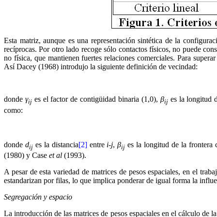
Esta matriz, aunque es una representación sintética de la configura
recíprocas. Por otro lado recoge sólo contactos físicos, no puede c
no física, que mantienen fuertes relaciones comerciales. Para supera
Así Dacey (1968) introdujo la siguiente definición de vecindad:
donde
γ
es el factor de contigüidad binaria (1,0),
β
es la longitud 
ij
ij
como:
donde
d
es la distancia
[2]
entre
i-j
,
β
es la longitud de la fronter
ij
ij
(1980) y Case
et al
(1993).
A pesar de esta variedad de matrices de pesos espaciales, en el traba
estandarizan por filas, lo que implica ponderar de igual forma la infl
Segregación y espacio
La introducción de las matrices de pesos espaciales en el cálculo de l