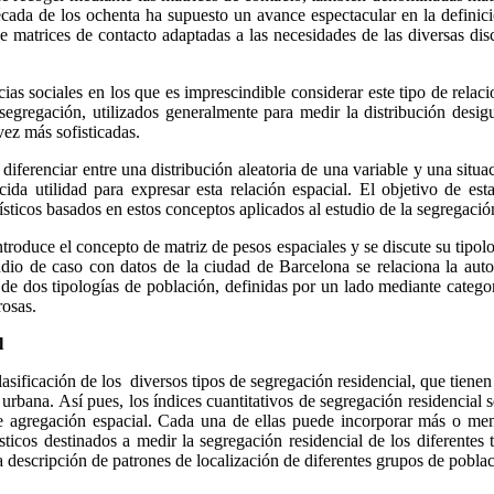
la década de los ochenta ha supuesto un avance espectacular en la defi
de matrices de contacto adaptadas a las necesidades de las diversas di
cias sociales en los que es imprescindible considerar este tipo de relac
segregación, utilizados generalmente para medir la distribución desig
ez más sofisticadas.
 diferenciar entre una distribución aleatoria de una variable y una situa
ocida utilidad para expresar esta relación espacial. El objetivo de e
ísticos basados en estos conceptos aplicados al estudio de la segregación
roduce el concepto de matriz de pesos espaciales y se discute su tipolo
studio de caso con datos de la ciudad de Barcelona se relaciona la auto
de dos tipologías de población, definidas por un lado mediante categorí
rosas.
l
asificación de los diversos tipos de segregación residencial, que tienen
urbana. Así pues, los índices cuantitativos de segregación residencial s
de agregación espacial. Cada una de ellas puede incorporar más o men
sticos destinados a medir la segregación residencial de los diferente
 descripción de patrones de localización de diferentes grupos de pobla