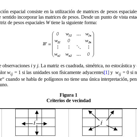
ón espacial consiste en la utilización de matrices de pesos espacial
ene sentido incorporar las matrices de pesos. Desde un punto de vista es
triz de pesos espaciales
W
tiene la siguiente forma:
 de observaciones
i
y
j
. La matriz es cuadrada, simétrica, no estocástica 
alor
w
= 1 si las unidades son físicamente adyacentes
[1]
y
w
= 0 si n
ij
ij
e“ cuando se habla de polígonos no tiene una única interpretación, pens
 uno.
Figura 1
Criterios de vecindad