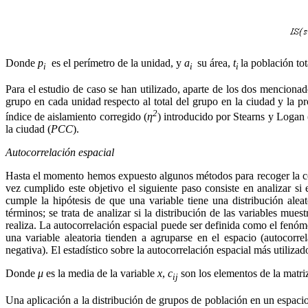
Donde
p
es el perímetro de la unidad, y
a
su área,
t
la población to
i
i
i
Para el estudio de caso se han utilizado, aparte de los dos menciona
grupo en cada unidad respecto al total del grupo en la ciudad y la p
2
índice de aislamiento corregido (
η
) introducido por Stearns y Logan (
la ciudad (
PCC
).
Autocorrelación espacial
Hasta el momento hemos expuesto algunos métodos para recoger la conf
vez cumplido este objetivo el siguiente paso consiste en analizar si 
cumple la hipótesis de que una variable tiene una distribución aleat
términos; se trata de analizar si la distribución de las variables mue
realiza. La autocorrelación espacial puede ser definida como el fenóme
una variable aleatoria tienden a agruparse en el espacio (autocorre
negativa). El estadístico sobre la autocorrelación espacial más utiliz
Donde
μ
es la media de la variable
x
,
c
son los elementos de la matri
ij
Una aplicación a la distribución de grupos de población en un espac