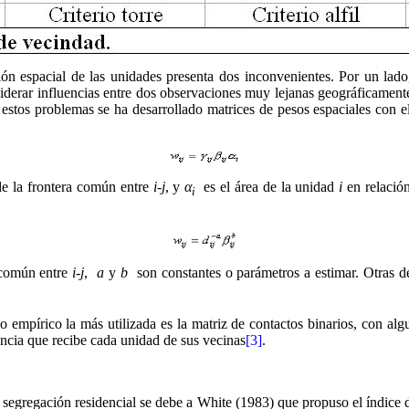
ción espacial de las unidades presenta dos inconvenientes. Por un lado
onsiderar influencias entre dos observaciones muy lejanas geográficam
r estos problemas se ha desarrollado matrices de pesos espaciales con e
de la frontera común entre
i-j
, y
α
es el área de la unidad
i
en relación
i
a común entre
i-j
,
a
y
b
son constantes o parámetros a estimar. Otras d
jo empírico la más utilizada es la matriz de contactos binarios, con alg
uencia que recibe cada unidad de sus vecinas
[3]
.
a segregación residencial se debe a White (1983) que propuso el índice d