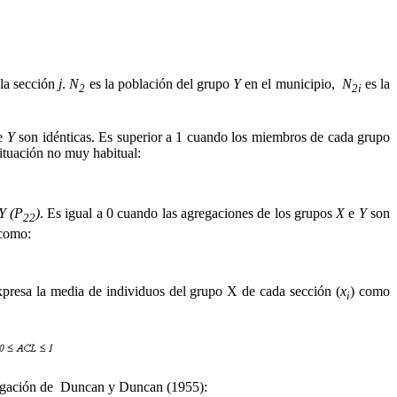
la sección
j
.
N
es la población del grupo
Y
en el municipio,
N
es la
2
2i
e
Y
son idénticas. Es superior a 1 cuando los miembros de cada grupo
ituación no muy habitual:
Y (P
)
. Es igual a 0 cuando las agregaciones de los grupos
X
e
Y
son
22
 como:
xpresa la media de individuos del grupo X de cada sección (
x
) como
i
gregación de Duncan y Duncan (1955):