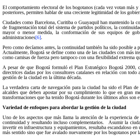
El comportamiento electoral de los bogotanos (cada vez votan más y l
posteriores, permiten hablar de una creciente legitimidad de los gobie
Ciudades como Barcelona, Curitiba o Guayaquil han mantenido la cont
de fragmentación total del sistema de partidos políticos, la continui
mayor o menor medida, la conformación de sus equipos de gobier
administraciones
[6]
.
Pero como decíamos antes, la continuidad también ha sido posible a p
Actualmente, Bogotá se define como una de las ciudades con más instr
como camisas de fuerza pero tampoco con una flexibilidad extrema que
A pesar de que Bogotá formuló el Plan Estratégico Bogotá 2000, com
directrices dadas por los consultores catalanes en relación con todo 
gestión de la ciudad en la última década.
La verdadera carta de navegación para la ciudad ha sido el Plan de 
alcaldes que deben apostar por su cumplimiento lo que en gran med
transformaciones que ha tenido Bogotá durante los últimos años son el r
Variedad de enfoques para abordar la gestión de la ciudad
Uno de los aspectos que más llama la atención de la experiencia de B
continuidad y resultando incluso complementarios. Asumir la ciudad
invertir en infraestructura y equipamientos, resultaba escandaloso e
más sentido sino que fue avalado nuevamente por los bogotanos por la