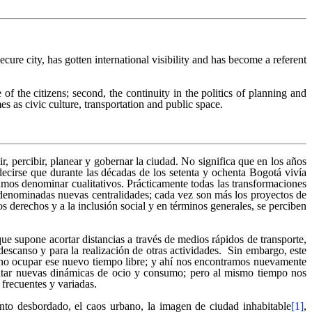
cure city, has gotten international visibility and has become a referent
of the citizens; second, the continuity in the politics of planning and
es as civic culture, transportation and public space.
 percibir, planear y gobernar la ciudad. No significa que en los años
cirse que durante las décadas de los setenta y ochenta Bogotá vivía
amos denominar cualitativos. Prácticamente todas las transformaciones
s denominadas nuevas centralidades; cada vez son más los proyectos de
os derechos y a la inclusión social y en términos generales, se perciben
e supone acortar distancias a través de medios rápidos de transporte,
descanso y para la realización de otras actividades. Sin embargo, este
dano ocupar ese nuevo tiempo libre; y ahí nos encontramos nuevamente
mentar nuevas dinámicas de ocio y consumo; pero al mismo tiempo nos
 frecuentes y variadas.
nto desbordado, el caos urbano, la imagen de ciudad inhabitable
[1]
,