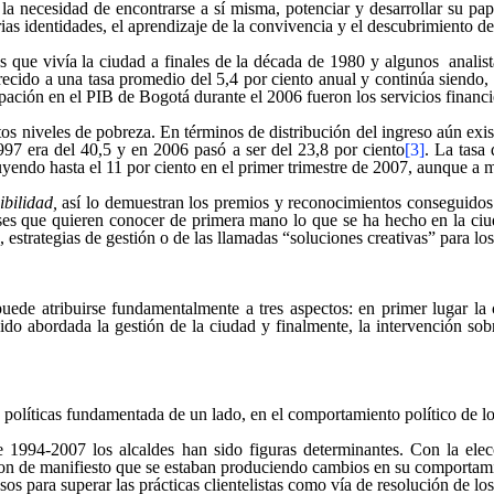
 la necesidad de encontrarse a sí misma, potenciar y desarrollar su p
as identidades, el aprendizaje de la convivencia y el descubrimiento de
s que vivía la ciudad a finales de la década de 1980 y algunos analis
ecido a una tasa promedio del 5,4 por ciento anual y continúa siendo, c
ción en el PIB de Bogotá durante el 2006 fueron los servicios financier
 niveles de pobreza. En términos de distribución del ingreso aún exist
997 era del 40,5 y en 2006 pasó a ser del 23,8 por ciento
[3]
. La tasa
inuyendo hasta el 11 por ciento en el primer trimestre de 2007, aunque 
sibilidad,
así lo demuestran los premios y reconocimientos conseguidos
íses que quieren conocer de primera mano lo que se ha hecho en la ciu
, estrategias de gestión o de las llamadas “soluciones creativas” para l
ede atribuirse fundamentalmente a tres aspectos: en primer lugar la c
sido abordada la gestión de la ciudad y finalmente, la intervención so
políticas fundamentada de un lado, en el comportamiento político de los
e 1994-2007 los alcaldes han sido figuras determinantes. Con la el
ron de manifiesto que se estaban produciendo cambios en su comportamie
asos para superar las prácticas clientelistas como vía de resolución de lo