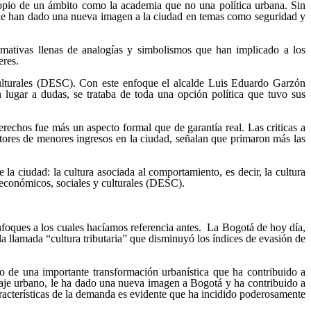
propio de un ámbito como la academia que no una política urbana. Sin
e le han dado una nueva imagen a la ciudad en temas como seguridad y
mativas llenas de analogías y simbolismos que han implicado a los
eres.
culturales (DESC). Con este enfoque el alcalde Luis Eduardo Garzón
 lugar a dudas, se trataba de toda una opción política que tuvo sus
rechos fue más un aspecto formal que de garantía real. Las criticas a
tores de menores ingresos en la ciudad, señalan que primaron más las
a ciudad: la cultura asociada al comportamiento, es decir, la cultura
s, económicos, sociales y culturales (DESC).
enfoques a los cuales hacíamos referencia antes. La Bogotá de hoy día,
a llamada “cultura tributaria” que disminuyó los índices de evasión de
 de una importante transformación urbanística que ha contribuido a
isaje urbano, le ha dado una nueva imagen a Bogotá y ha contribuido a
características de la demanda es evidente que ha incidido poderosamente