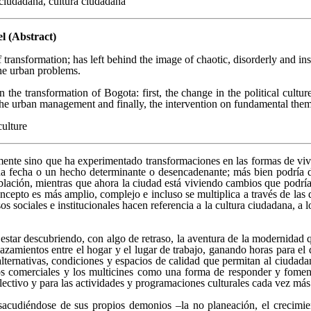
ciudadana, cultura ciudadana
l (Abstract)
 transformation; has left behind the image of chaotic, disorderly and inse
 the urban problems.
the transformation of Bogota: first, the change in the political culture 
d the urban management and finally, the intervention on fundamental them
culture
ente sino que ha experimentado transformaciones en las formas de vivir,
 fecha o un hecho determinante o desencadenante; más bien podría de
blación, mientras que ahora la ciudad está viviendo cambios que podrí
oncepto es más amplio, complejo e incluso se multiplica a través de la
os sociales e institucionales hacen referencia a la cultura ciudadana, a l
star descubriendo, con algo de retraso, la aventura de la modernidad qu
zamientos entre el hogar y el lugar de trabajo, ganando horas para el 
 alternativas, condiciones y espacios de calidad que permitan al ciuda
ntros comerciales y los multicines como una forma de responder y fo
lectivo y para las actividades y programaciones culturales cada vez más
sacudiéndose de sus propios demonios –la no planeación, el crecimie