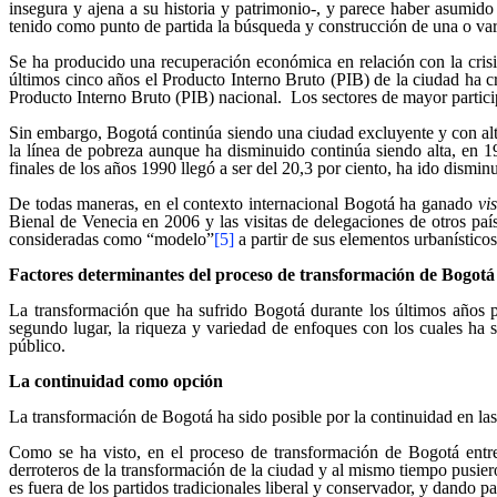
insegura y ajena a su historia y patrimonio-, y parece haber asumido
tenido como punto de partida la búsqueda y construcción de una o vari
Se ha producido una recuperación económica en relación con la crisi
últimos cinco años el Producto Interno Bruto (PIB) de la ciudad ha cr
Producto Interno Bruto (PIB) nacional. Los sectores de mayor participa
Sin embargo, Bogotá continúa siendo una ciudad excluyente y con altos
la línea de pobreza aunque ha disminuido continúa siendo alta, en 1
finales de los años 1990 llegó a ser del 20,3 por ciento, ha ido dism
De todas maneras, en el contexto internacional Bogotá ha ganado
vi
Bienal de Venecia en 2006 y las visitas de delegaciones de otros pa
consideradas como “modelo”
[5]
a partir de sus elementos urbanísticos
Factores determinantes del proceso de transformación de Bogotá
La transformación que ha sufrido Bogotá durante los últimos años pu
segundo lugar, la riqueza y variedad de enfoques con los cuales ha 
público.
La continuidad como opción
La transformación de Bogotá ha sido posible por la continuidad en las 
Como se ha visto, en el proceso de transformación de Bogotá entr
derroteros de la transformación de la ciudad y al mismo tiempo pusie
es fuera de los partidos tradicionales liberal y conservador, y dando p