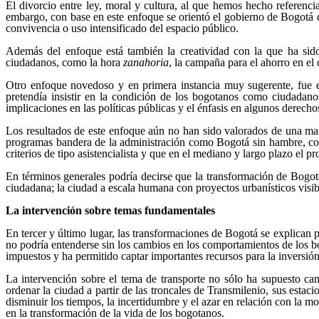
El divorcio entre ley, moral y cultura, al que hemos hecho referenc
embargo, con base en este enfoque se orientó el gobierno de Bogotá 
convivencia o uso intensificado del espacio público.
Además del enfoque está también la creatividad con la que ha sid
ciudadanos, como la hora
zanahoria
, la campaña para el ahorro en el
Otro enfoque novedoso y en primera instancia muy sugerente, fue e
pretendía insistir en la condición de los bogotanos como ciudadano
implicaciones en las políticas públicas y el énfasis en algunos derech
Los resultados de este enfoque aún no han sido valorados de una mane
programas bandera de la administración como Bogotá sin hambre, con 
criterios de tipo asistencialista y que en el mediano y largo plazo el 
En términos generales podría decirse que la transformación de Bogotá
ciudadana; la ciudad a escala humana con proyectos urbanísticos visibl
La intervención sobre temas fundamentales
En tercer y último lugar, las transformaciones de Bogotá se explican 
no podría entenderse sin los cambios en los comportamientos de los bo
impuestos y ha permitido captar importantes recursos para la inversión
La intervención sobre el tema de transporte no sólo ha supuesto c
ordenar la ciudad a partir de las troncales de Transmilenio, sus est
disminuir los tiempos, la incertidumbre y el azar en relación con la m
en la transformación de la vida de los bogotanos.