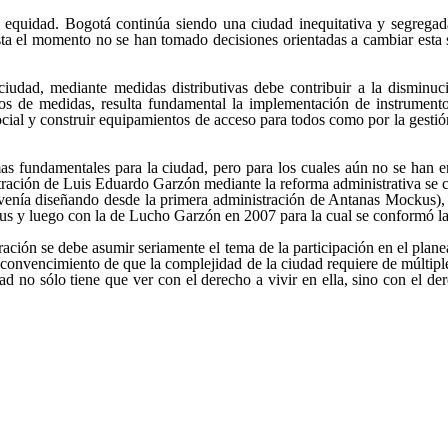
e equidad. Bogotá continúa siendo una ciudad inequitativa y segregada
sta el momento no se han tomado decisiones orientadas a cambiar esta
iudad, mediante medidas distributivas debe contribuir a la disminuci
pos de medidas, resulta fundamental la implementación de instrument
cial y construir equipamientos de acceso para todos como por la gestión
s fundamentales para la ciudad, pero para los cuales aún no se han e
stración de Luis Eduardo Garzón mediante la reforma administrativa se cr
 venía diseñando desde la primera administración de Antanas Mockus), l
us y luego con la de Lucho Garzón en 2007 para la cual se conformó l
tración se debe asumir seriamente el tema de la participación en el pla
el convencimiento de que la complejidad de la ciudad requiere de múltip
dad no sólo tiene que ver con el derecho a vivir en ella, sino con el d