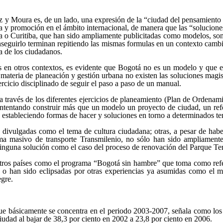
 Moura es, de un lado, una expresión de la “ciudad del pensamiento úni
a y promoción en el ámbito internacional, de manera que las “solucione
a o Curitiba, que han sido ampliamente publicitadas como modelos, son 
seguirlo terminan repitiendo las mismas formulas en un contexto cambi
a de los ciudadanos.
en otros contextos, es evidente que Bogotá no es un modelo y que en
 materia de planeación y gestión urbana no existen las soluciones magis
rcicio disciplinado de seguir el paso a paso de un manual.
 través de los diferentes ejercicios de planeamiento (Plan de Ordenam
tá intentando construir más que un modelo un proyecto de ciudad, un ref
do estableciendo formas de hacer y soluciones en torno a determinados t
divulgadas como el tema de cultura ciudadana; otras, a pesar de habe
ma masivo de transporte Transmilenio, no sólo han sido ampliamente
nguna solución como el caso del proceso de renovación del Parque Terc
e otros países como el programa “Bogotá sin hambre” que toma como ref
s o han sido eclipsadas por otras experiencias ya asumidas como el mod
egre.
ue básicamente se concentra en el periodo 2003-2007, señala como los
iudad al bajar de 38,3 por ciento en 2002 a 23,8 por ciento en 2006.