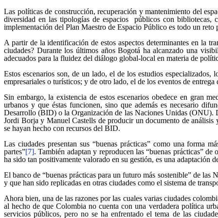
Las políticas de construcción, recuperación y mantenimiento del esp
diversidad en las tipologías de espacios públicos con bibliotecas, 
implementación del Plan Maestro de Espacio Público es todo un reto pa
A partir de la identificación de estos aspectos determinantes en la 
ciudades? Durante los últimos años Bogotá ha alcanzado una visibil
adecuados para la fluidez del diálogo global-local en materia de políti
Estos escenarios son, de un lado, el de los estudios especializados, 
empresariales o turísticos; y de otro lado, el de los eventos de entrega
Sin embargo, la existencia de estos escenarios obedece en gran med
urbanos y que éstas funcionen, sino que además es necesario difundi
Desarrollo (BID) o la Organización de las Naciones Unidas (ONU). D
Jordi Borja y Manuel Castells de producir un documento de análisis 
se hayan hecho con recursos del BID.
Las ciudades presentan sus “buenas prácticas” como una forma más d
partes”
[7]
. También adaptan y reproducen las “buenas prácticas” de 
ha sido tan positivamente valorado en su gestión, es una adaptación 
El banco de “buenas prácticas para un futuro más sostenible” de las 
y que han sido replicadas en otras ciudades como el sistema de transp
Ahora bien, una de las razones por las cuales varias ciudades colom
al hecho de que Colombia no cuenta con una verdadera política urban
servicios públicos, pero no se ha enfrentado el tema de las ciuda