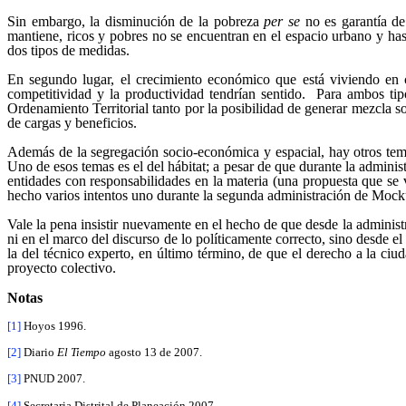
Sin embargo, la disminución de la pobreza
per se
no es garantía d
mantiene, ricos y pobres no se encuentran en el espacio urbano y ha
dos tipos de medidas.
En segundo lugar, el crecimiento económico que está viviendo en c
competitividad y la productividad tendrían sentido. Para ambos ti
Ordenamiento Territorial tanto por la posibilidad de generar mezcla so
de cargas y beneficios.
Además de la segregación socio-económica y espacial, hay otros tema
Uno de esos temas es el del hábitat; a pesar de que durante la admini
entidades con responsabilidades en la materia (una propuesta que se
hecho varios intentos uno durante la segunda administración de Mock
Vale la pena insistir nuevamente en el hecho de que desde la adminis
ni en el marco del discurso de lo políticamente correcto, sino desde 
la del técnico experto, en último término, de que el derecho a la ciu
proyecto colectivo.
Notas
[1]
Hoyos 1996.
[2]
Diario
El Tiempo
agosto 13 de 2007.
[3]
PNUD 2007.
[4]
Secretaria Distrital de Planeación 2007.