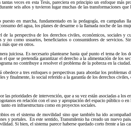
ia tantas veces en esta Tesis, pareciera en principio un enfoque más 
durante seis años y tuvieron lugar muchas de las transformaciones qu
o puesto en marcha, fundamentado en la pedagogía, en campañas lla
 consumo del agua, los planes de desarme o la llamada noche de las muj
l de la perspectiva de los derechos civiles, económicos, sociales y 
s y no como usuarios, beneficiarios o consumidores de servicios. Sin
os más que en otros.
ra juiciosa. Es necesario plantearse hasta qué punto el tema de los de
el que se pretendía garantizar el derecho a la alimentación de los sec
programa no contribuye a resolver el problema de la pobreza en la ciudad.
 obedece a tres enfoques o perspectivas para abordar los problemas de l
es y finalmente, lo social referido a la garantía de los derechos civile
por las prioridades de intervención, que a su vez están asociadas a los 
gotanos en relación con el uso y apropiación del espacio público o en l
 tanto en infraestructura como en proyectos sociales.
ambios en el sistema de movilidad sino que también ha ido acompañado
aciones y portales. En este sentido, Transmilenio ha creado un nuevo pa
ovilidad. Si bien, el sistema parece haberse quedado corto frente a las 