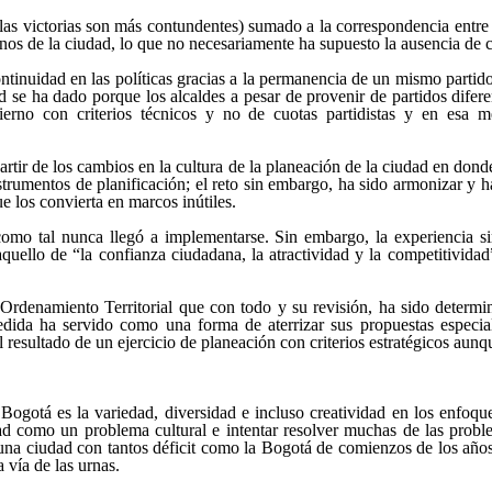
as victorias son más contundentes) sumado a la correspondencia entre lo
rnos de la ciudad, lo que no necesariamente ha supuesto la ausencia de c
inuidad en las políticas gracias a la permanencia de un mismo partido 
dad se ha dado porque los alcaldes a pesar de provenir de partidos dife
no con criterios técnicos y no de cuotas partidistas y en esa m
artir de los cambios en la cultura de la planeación de la ciudad en do
umentos de planificación; el reto sin embargo, ha sido armonizar y hac
 los convierta en marcos inútiles.
o tal nunca llegó a implementarse. Sin embargo, la experiencia sirv
aquello de “la confianza ciudadana, la atractividad y la competitivida
Ordenamiento Territorial que con todo y su revisión, ha sido determin
ida ha servido como una forma de aterrizar sus propuestas especial
esultado de un ejercicio de planeación con criterios estratégicos aunque 
ogotá es la variedad, diversidad e incluso creatividad en los enfoque
 como un problema cultural e intentar resolver muchas de las proble
n una ciudad con tantos déficit como la Bogotá de comienzos de los añ
 vía de las urnas.