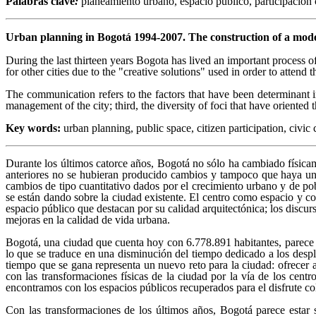
Palabras clave
:
planeamiento urbano, espacio público, participación 
Urban planning in Bogotá 1994-2007. The construction of a mode
During the last thirteen years Bogota has lived an important process of
for other cities due to the "creative solutions" used in order to attend
The communication refers to the factors that have been determinant in 
management of the city; third, the diversity of foci that have oriente
Key words:
urban planning, public space, citizen participation, civic 
Durante los últimos catorce años, Bogotá no sólo ha cambiado físicam
anteriores no se hubieran producido cambios y tampoco que haya una
cambios de tipo cuantitativo dados por el crecimiento urbano y de po
se están dando sobre la ciudad existente. El centro como espacio y c
espacio público que destacan por su calidad arquitectónica; los discurs
mejoras en la calidad de vida urbana.
Bogotá, una ciudad que cuenta hoy con 6.778.891 habitantes, parece e
lo que se traduce en una disminución del tiempo dedicado a los despla
tiempo que se gana representa un nuevo reto para la ciudad: ofrecer
con las transformaciones físicas de la ciudad por la vía de los ce
encontramos con los espacios públicos recuperados para el disfrute co
Con las transformaciones de los últimos años, Bogotá parece estar 