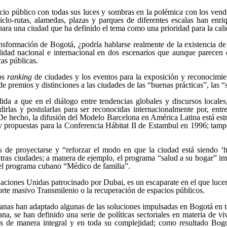
acio público con todas sus luces y sombras en la polémica con los ven
ciclo-rutas, alamedas, plazas y parques de diferentes escalas han enri
ra una ciudad que ha definido el tema como una prioridad para la calid
transformación de Bogotá, ¿podría hablarse realmente de la existencia
idad nacional e internacional en dos escenarios que aunque parecen di
cas públicas.
los
ranking
de ciudades y los eventos para la exposición y reconocimien
 de premios y distinciones a las ciudades de las “buenas prácticas”, las 
ida a que en el diálogo entre tendencias globales y discursos locale
rlas y postularlas para ser reconocidas internacionalmente por, entr
e hecho, la difusión del Modelo Barcelona en América Latina está estr
y propuestas para la Conferencia Hábitat II de Estambul en 1996; tampo
e proyectarse y “reforzar el modo en que la ciudad está siendo ‘habl
otras ciudades; a manera de ejemplo, el programa “salud a su hogar”
del programa cubano “Médico de familia”.
Naciones Unidas patrocinado por Dubai, es un escaparate en el que lucen
orte masivo Transmilenio o la recuperación de espacios públicos.
bianas han adaptado algunas de las soluciones impulsadas en Bogotá en 
a, se han definido una serie de políticas sectoriales en materia de v
des de manera integral y en toda su complejidad; como resultado Bog