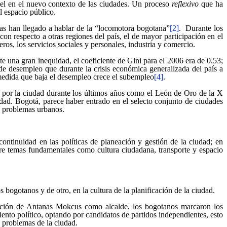
apel en el nuevo contexto de las ciudades. Un proceso
reflexivo
que ha
l espacio público.
tas han llegado a hablar de la “locomotora bogotana”
[2]
. Durante los
on respecto a otras regiones del país, el de mayor participación en el
os, los servicios sociales y personales, industria y comercio.
e una gran inequidad, el coeficiente de Gini para el 2006 era de 0.53;
 de desempleo que durante la crisis económica generalizada del país a
a medida que baja el desempleo crece el subempleo
[4]
.
 por la ciudad durante los últimos años como el León de Oro de la X
dad. Bogotá, parece haber entrado en el selecto conjunto de ciudades
os problemas urbanos.
ontinuidad en las políticas de planeación y gestión de la ciudad; en
bre temas fundamentales como cultura ciudadana, transporte y espacio
 bogotanos y de otro, en la cultura de la planificación de la ciudad.
ección de Antanas Mokcus como alcalde, los bogotanos marcaron los
nto político, optando por candidatos de partidos independientes, esto
s problemas de la ciudad.