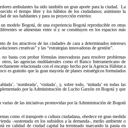
dedores ambulantes ha sido también un gran aporte para la ciudad. La
quecido el tiempo libre y los hábitos de los ciudadanos; asimismo la
ad de sus habitantes y para su proyección exterior.
 de un modelo Bogotá, de una experiencia Bogotá reproducible en otras
ferentes se alimentan entre sí y se constituyen en los espacios más
to de los atractivos de las ciudades de cara a determinados intereses
“soluciones creativas” y las “estrategias innovadoras de gestión”.
s, no basta con probar fórmulas innovadoras para resolver problemas
e otros, las agencias multilaterales como el Banco Interamericano de
echamente relacionada con el encargo hecho por la Agencia Hábitat a
co es gratuito que la gran mayoría de planes estratégicos formulados
ada’, ‘nombrada’, ‘visitada’, y, sobre todo, ‘imitada’ en todas las
 implementado por la Administración de Lucho Garzón en Bogotá y que
 varias de las iniciativas promovidas por la Administración de Bogotá
temas como el transporte o cultura ciudadana, obedece en gran medida
ivienda –sustentada en los subsidios a la demanda-, medio ambiente o
otá en calidad de ciudad capital ha terminado marcando la pauta en