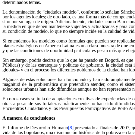
determinados temas.
La denominación de “ciudades modelo”, conforme lo señalan Sánchez y
por los agentes locales; de otro lado, es una forma más de competenci
sino por su lugar de origen. Adicionalmente, ciudades como Barcelon
la medida en que deben mantenerse vigentes y actualizadas y para con
su condición de modelo, lo que no siempre incide en la calidad de vid
Si entendemos los modelos como formulas que pueden ser replicadas 
planes estratégicos en América Latina es una clara muestra de que en
y que las condiciones de oportunidad particulares pesan más que el eje
Sin embargo, podría decirse que lo que ha pasado en Bogotá, es que a
Públicas) y de las estrategias y políticas de gobierno, la ciudad es
globales- y en el proceso los diferentes gobiernos de la ciudad han i
Algunas de estas soluciones han funcionado y han sido ampliamente 
magnitud de la problemática que pretendían atender, como el siste
soluciones urbanas han sido difundidas aunque no han representado ni
En otros casos se trata de adaptaciones creativas de experiencias d
otras a pesar de sus fortalezas prácticamente no han sido difundida
Encuentros Ciudadanos y los Presupuestos Participativos de Porto Al
A manera de conclusiones
El Informe de Desarrollo Humano
[8]
presentado a finales de 2007, q
vida de los bogotanos, una disminución histórica de la pobreza en la c