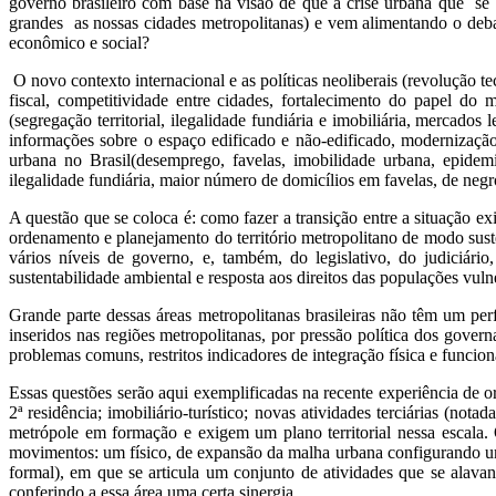
governo brasileiro com base na visão de que a crise urbana que se
grandes as nossas cidades metropolitanas) e vem alimentando o deb
econômico e social?
O novo contexto internacional e as políticas neoliberais (revolução t
fiscal, competitividade entre cidades, fortalecimento do papel do
(segregação territorial, ilegalidade fundiária e imobiliária, mercados 
informações sobre o espaço edificado e não-edificado, modernização
urbana no Brasil(desemprego, favelas, imobilidade urbana, epidemi
ilegalidade fundiária, maior número de domicílios em favelas, de negro
A questão que se coloca é: como fazer a transição entre a situação e
ordenamento e planejamento do território metropolitano de modo sust
vários níveis de governo, e, também, do legislativo, do judiciário
sustentabilidade ambiental e resposta aos direitos das populações vuln
Grande parte dessas áreas metropolitanas brasileiras não têm um per
inseridos nas regiões metropolitanas, por pressão política dos gover
problemas comuns, restritos indicadores de integração física e funcion
Essas questões serão aqui exemplificadas na recente experiência de o
2ª residência; imobiliário-turístico; novas atividades terciárias (
metrópole em formação e exigem um plano territorial nessa escala.
movimentos: um físico, de expansão da malha urbana configurando um
formal), em que se articula um conjunto de atividades que se alav
conferindo a essa área uma certa sinergia.