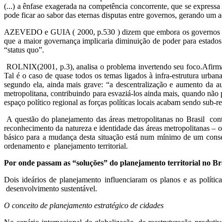
(...) a ênfase exagerada na competência concorrente, que se expressa
pode ficar ao sabor das eternas disputas entre governos, gerando um
AZEVEDO e GUIA ( 2000, p.530 ) dizem que embora os governos esta
que a maior governança implicaria diminuição de poder para estados 
“status quo”.
ROLNIX(2001, p.3), analisa o problema invertendo seu foco.Afirma qu
Tal é o caso de quase todos os temas ligados à infra-estrutura urban
segundo ela, ainda mais grave: “a descentralização e aumento da 
metropolitana, contribuindo para esvaziá-los ainda mais, quando não p
espaço político regional as forças políticas locais acabam sendo sub-r
A questão do planejamento das áreas metropolitanas no Brasil conti
reconhecimento da natureza e identidade das áreas metropolitanas – o
básico para a mudança desta situação está num mínimo de um cons
ordenamento e planejamento territorial.
Por onde passam as “soluções” do planejamento territorial no Br
Dois ideários de planejamento influenciaram os planos e as políti
desenvolvimento sustentável.
O conceito de planejamento estratégico de cidades