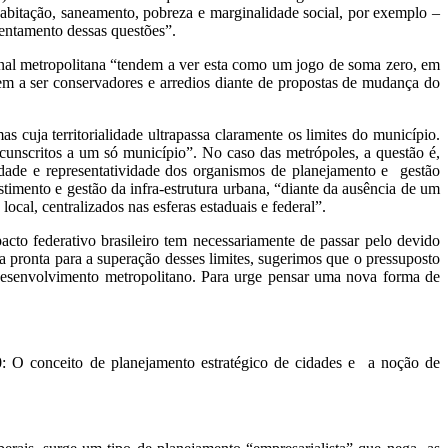
 habitação, saneamento, pobreza e marginalidade social, por exemplo –
entamento dessas questões”.
al metropolitana “tendem a ver esta como um jogo de soma zero, em
dem a ser conservadores e arredios diante de propostas de mudança do
cuja territorialidade ultrapassa claramente os limites do município.
ircunscritos a um só município”. No caso das metrópoles, a questão é,
dade e representatividade dos organismos de planejamento e gestão
stimento e gestão da infra-estrutura urbana, “diante da ausência de um
ocal, centralizados nas esferas estaduais e federal”.
cto federativo brasileiro tem necessariamente de passar pelo devido
a pronta para a superação desses limites, sugerimos que o pressuposto
esenvolvimento metropolitano. Para urge pensar uma nova forma de
80: O conceito de planejamento estratégico de cidades e a noção de