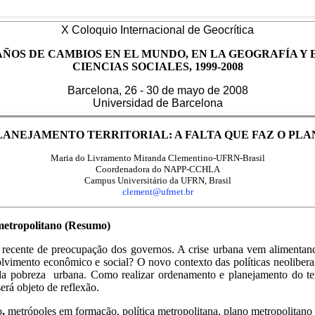
X Coloquio Internacional de Geocrítica
AÑOS DE CAMBIOS EN EL MUNDO, EN LA GEOGRAFÍA Y 
CIENCIAS SOCIALES, 1999-2008
Barcelona, 26 - 30 de mayo de 2008
Universidad de Barcelona
ANEJAMENTO TERRITORIAL: A FALTA QUE FAZ O PL
Maria do Livramento Miranda Clementino-UFRN-Brasil
Coordenadora do NAPP-CCHLA
Campus Universitário da UFRN, Brasil
clement@ufrnet.br
 metropolitano
(Resumo)
to recente de preocupação dos governos. A crise urbana vem alimentan
vimento econômico e social? O novo contexto das políticas neoliberai
 pobreza urbana. Como realizar ordenamento e planejamento do terri
erá objeto de reflexão.
o
,
metrópoles em formação, política metropolitana, plano metropolitano 