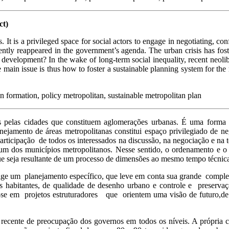
ct)
It is a privileged space for social actors to engage in negotiating, conf
ntly reappeared in the government’s agenda. The urban crisis has foster
ic development? In the wake of long-term social inequality, recent neol
 main issue is thus how to foster a sustainable planning system for the 
in formation, policy metropolitan, sustainable metropolitan plan
s pelas cidades que constituem aglomerações urbanas. É uma forma 
ejamento de áreas metropolitanas constitui espaço privilegiado de nego
articipação de todos os interessados na discussão, na negociação e na to
um dos municípios metropolitanos. Nesse sentido, o ordenamento e o p
e seja resultante de um processo de dimensões ao mesmo tempo técnica 
 exige um planejamento específico, que leve em conta sua grande compl
us habitantes, de qualidade de desenho urbano e controle e preserv
r-se em projetos estruturadores que orientem uma visão de futuro,d
o recente de preocupação dos governos em todos os níveis. A própria 