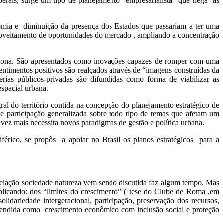
iberais, surge um tipo de planejamento “empresarialista” que nega as
nomia e diminuição da presença dos Estados que passariam a ter uma
proveitamento de oportunidades do mercado , ampliando a concentração
rcelona. São apresentados como inovações capazes de romper com uma
entimentos positivos são realçados através de “imagens construídas da
erias públicos-privadas são difundidas como forma de viabilizar as
espacial urbana.
al do território contida na concepção do planejamento estratégico de
de participação generalizada sobre todo tipo de temas que afetam um
a vez mais necessita novos paradigmas de gestão e política urbana.
érico, se propôs a apoiar no Brasil os planos estratégicos para a
 relação sociedade natureza vem sendo discutida faz algum tempo. Mas
plicando: dos “limites do crescimento” ( tese do Clube de Roma ,em
idariedade intergeracional, participação, preservação dos recursos,
entendida como crescimento econômico com inclusão social e proteção