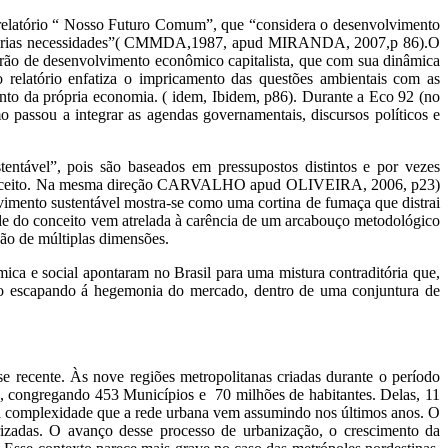
relatório “ Nosso Futuro Comum”, que “considera o desenvolvimento
as próprias necessidades”( CMMDA,1987, apud MIRANDA, 2007,p 86).O
adrão de desenvolvimento econômico capitalista, que com sua dinâmica
 relatório enfatiza o impricamento das questões ambientais com as
nto da própria economia. ( idem, Ibidem, p86). Durante a Eco 92 (no
o passou a integrar as agendas governamentais, discursos políticos e
entável”, pois são baseados em pressupostos distintos e por vezes
m conceito. Na mesma direção CARVALHO apud OLIVEIRA, 2006, p23)
vimento sustentável mostra-se como uma cortina de fumaça que distrai
ade do conceito vem atrelada à carência de um arcabouço metodológico
ção de múltiplas dimensões.
ica e social apontaram no Brasil para uma mistura contraditória que,
não escapando á hegemonia do mercado, dentro de uma conjuntura de
se recente. Às nove regiões metropolitanas criadas durante o período
s, congregando 453 Municípios e 70 milhões de habitantes. Delas, 11
 da complexidade que a rede urbana vem assumindo nos últimos anos. O
rizadas. O avanço desse processo de urbanização, o crescimento da