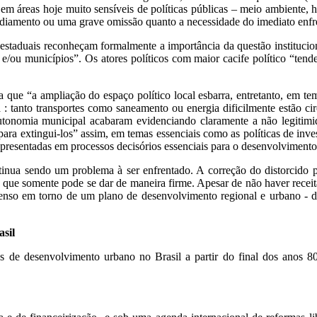
 em áreas hoje muito sensíveis de políticas públicas – meio ambiente,
 adiamento ou uma grave omissão quanto a necessidade do imediato enfr
duais reconheçam formalmente a importância da questão institucion
e/ou municípios”. Os atores políticos com maior cacife político “ten
e “a ampliação do espaço político local esbarra, entretanto, em temas 
a : tanto transportes como saneamento ou energia dificilmente estão c
autonomia municipal acabaram evidenciando claramente a não legitimi
ara extingui-los” assim, em temas essenciais como as políticas de inve
epresentadas em processos decisórios essenciais para o desenvolvimento l
nua sendo um problema à ser enfrentado. A correção do distorcido pa
 que somente pode se dar de maneira firme. Apesar de não haver receit
enso em torno de um plano de desenvolvimento regional e urbano - d
asil
cas de desenvolvimento urbano no Brasil a partir do final dos anos 