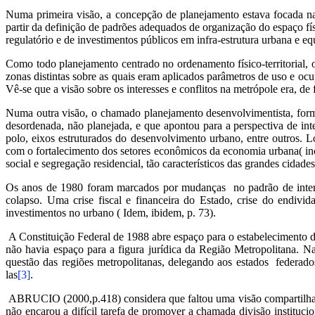
Numa primeira visão, a concepção de planejamento estava focada na q
partir da definição de padrões adequados de organização do espaço f
regulatório e de investimentos públicos em infra-estrutura urbana e e
Como todo planejamento centrado no ordenamento físico-territorial, o 
zonas distintas sobre as quais eram aplicados parâmetros de uso e oc
Vê-se que a visão sobre os interesses e conflitos na metrópole era, de fa
Numa outra visão, o chamado planejamento desenvolvimentista, form
desordenada, não planejada, e que apontou para a perspectiva de inte
polo, eixos estruturados do desenvolvimento urbano, entre outros. 
com o fortalecimento dos setores econômicos da economia urbana( inco
social e segregação residencial, tão característicos das grandes cida
Os anos de 1980 foram marcados por mudanças no padrão de interve
colapso. Uma crise fiscal e financeira do Estado, crise do endi
investimentos no urbano ( Idem, ibidem, p. 73).
A Constituição Federal de 1988 abre espaço para o estabelecimento d
não havia espaço para a figura jurídica da Região Metropolitana. N
questão das regiões metropolitanas, delegando aos estados federados
las
[3]
.
ABRUCIO (2000,p.418) considera que faltou uma visão compartilhada
não encarou a difícil tarefa de promover a chamada divisão instituci