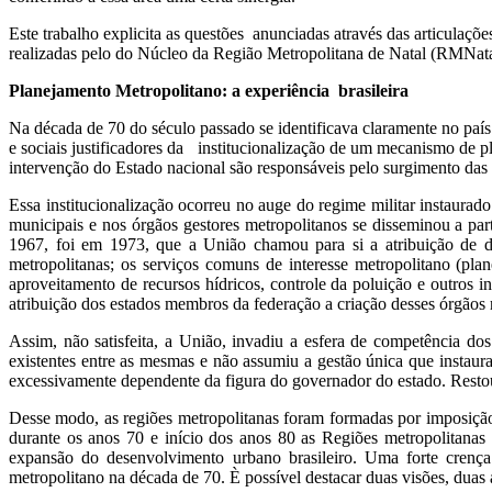
Este trabalho explicita as questões anunciadas através das articulaçõ
realizadas pelo do Núcleo da Região Metropolitana de Natal (RMNat
Planejamento Metropolitano: a experiência brasileira
Na década de 70 do século passado se identificava claramente no paí
e sociais justificadores da institucionalização de um mecanismo de 
intervenção do Estado nacional são responsáveis pelo surgimento das 
Essa institucionalização ocorreu no auge do regime militar instaura
municipais e nos órgãos gestores metropolitanos se disseminou a pa
1967, foi em 1973, que a União chamou para si a atribuição de def
metropolitanas; os serviços comuns de interesse metropolitano (pla
aproveitamento de recursos hídricos, controle da poluição e outros i
atribuição dos estados membros da federação a criação desses órgãos 
Assim, não satisfeita, a União, invadiu a esfera de competência do
existentes entre as mesmas e não assumiu a gestão única que instaur
excessivamente dependente da figura do governador do estado. Resto
Desse modo, as regiões metropolitanas foram formadas por imposição 
durante os anos 70 e início dos anos 80 as Regiões metropolitanas 
expansão do desenvolvimento urbano brasileiro. Uma forte crença
metropolitano na década de 70. È possível destacar duas visões, duas 