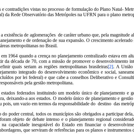
es e contradições vistas no processo de formulação do Plano Natal- Met
al) da Rede Observatório das Metrópoles na UFRN para o plano metrop
s a existência de aglomerações de caráter urbano que, pela magnitude a
planejamento e de ordenação de sua expansão.
O crescimento acelerado 
áreas metropolitanas no Brasil.
do em 1964 quando a crença no planejamento centralizado estava em alt
rtir da década de 70, com a missão de promover o desenvolvimento int
inir quais seriam as regiões metropolitanas brasileiras
[2]
. A União 
nejamento integrado do desenvolvimento econômico e social, saneament
ncluídos por lei federal) e que cabe a conselhos Deliberativo e Consul
responsáveis pela gestão metropolitana.
s estados federados instituindo um modelo único de planejamento e ge
ara, deixando-a aos estados. O modelo único de planejamento e gestão 
u pois, um vazio em termos da responsabilidade do destino das metróp
do poder central, todos os municípios são obrigados a participar dela
foram objeto de debate intenso e o planejamento regional considerado
 na capacidade inesgotável do Estado em financiar o desenvolvimen
abordagens, que serviram de referências para os planos e instrumentos 