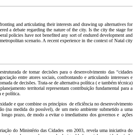
ronting and articulating their interests and drawing up alternatives for
ed a debate regarding the nature of the city. Is the city the stage for
iberal policies have not benefited any sort of endured development and
metropolitan scenario. A recent experience in the context of Natal city
estruturada de tomar decisões para o desenvolvimento das “cidades
ciação entre atores sociais, confrontando e articulando interesses e
mada de decisões. Trata-se de alternativa política ( e também técnica)
lanejamento territorial representam contribuição fundamental para a
e política.
exidade e que combine os princípios de eficiência no desenvolvimento
ação (na medida do possível), de um meio ambiente submetido a uma
e longo prazo, de modo a evitar o imediatismo dos governos e ações
criação do Ministério das Cidades em 2003, revela uma iniciativa do