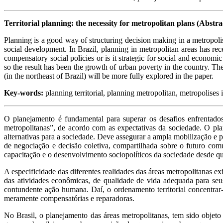
Territorial planning: the necessity for metropolitan plans (Abstra
Planning is a good way of structuring decision making in a metropolis. 
social development. In Brazil, planning in metropolitan areas has rece
compensatory social policies or is it strategic for social and econom
so the result has been the growth of urban poverty in the country. The
(in the northeast of Brazil) will be more fully explored in the paper.
Key-words:
planning territorial, planning metropolitan, metropolises 
O planejamento é fundamental para superar os desafios enfrentado
metropolitanas”, de acordo com as expectativas da sociedade. O plan
alternativas para a sociedade. Deve assegurar a ampla mobilização e p
de negociação e decisão coletiva, compartilhada sobre o futuro com
capacitação e o desenvolvimento sociopolíticos da sociedade desde qu
A especificidade das diferentes realidades das áreas metropolitanas
das atividades econômicas, de qualidade de vida adequada para se
contundente ação humana. Daí, o ordenamento territorial concentra
meramente compensatórias e reparadoras.
No Brasil, o planejamento das áreas metropolitanas, tem sido objet