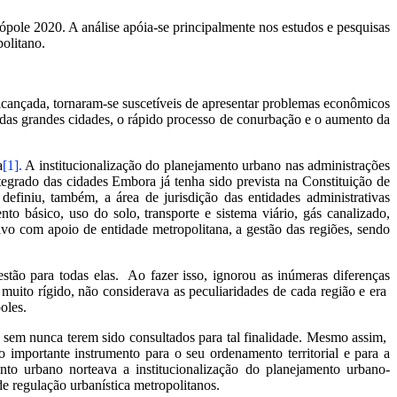
rópole 2020. A análise apóia-se principalmente nos estudos e pesquisas
olitano.
lcançada, tornaram-se suscetíveis de apresentar problemas econômicos
das grandes cidades, o rápido processo de conurbação e o aumento da
a
[1].
A institucionalização do planejamento urbano nas administrações
egrado das cidades Embora já tenha sido prevista na Constituição de
definiu, também, a área de jurisdição das entidades administrativas
o básico, uso do solo, transporte e sistema viário, gás canalizado,
tivo com apoio de entidade metropolitana, a gestão das regiões, sendo
stão para todas elas. Ao fazer isso, ignorou as inúmeras diferenças
muito rígido, não considerava as peculiaridades de cada região e era
oles.
, sem nunca terem sido consultados para tal finalidade. Mesmo assim,
 importante instrumento para o seu ordenamento territorial e para a
to urbano norteava a institucionalização do planejamento urbano-
de regulação urbanística metropolitanos.