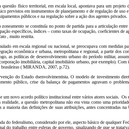
uestão físico territorial, em escala local, apontava para um projeto d
ísico previstos em instrumentos de planejamento e de regulação de uso 
quipamentos públicos e na regulação sobre a ação dos agentes privados.
zoneamento se constituía no ponto de partida para a articulação entre 
upação específicos, índices – como taxas de ocupação, coeficientes de a
to , muito restrita.
ulado em escala regional ou nacional, se preocupava com medidas pa
gração econômica e urbana, metropolitana e regional, a partir dos con
Logo, as políticas de desenvolvimento urbano do período militar, assu
rporação imobiliária, capital imobiliário urbano, por exemplo). Com i
des brasileiras ( MIRANDA, 2007, p.72).
nção do Estado dsenvolvimentista. O modelo de investimento direto 
vidamento público, crise da balança de pagamentos agravam o probl
e um novo acordo político institucional entre vários atores sociais. 
a realidade, a questão metropolitana não era vista como uma priorid
 a maioria das definições de suas atribuições, antes concentradas na U
 do federalismo, considerado por ele, aspecto básico de qualquer Fe
onal do trabalho entre esferas de governo, sinalizando de que se trat