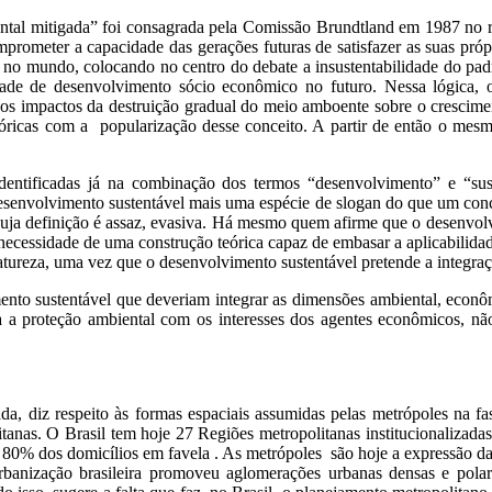
ntal mitigada” foi consagrada pela Comissão Brundtland em 1987 no 
 comprometer a capacidade das gerações futuras de satisfazer as su
is no mundo, colocando no centro do debate a insustentabilidade do p
idade de desenvolvimento sócio econômico no futuro. Nessa lógica, o
 dos impactos da destruição gradual do meio amboente sobre o crescime
teóricas com a popularização desse conceito. A partir de então o mesm
identificadas já na combinação dos termos “desenvolvimento” e “sust
desenvolvimento sustentável mais uma espécie de slogan do que u
cuja definição é assaz, evasiva. Há mesmo quem afirme que o desenvol
 necessidade de uma construção teórica capaz de embasar a aplicabilid
natureza, uma vez que o desenvolvimento sustentável pretende a integra
ento sustentável que deveriam integrar as dimensões ambiental, econôm
a a proteção ambiental com os interesses dos agentes econômicos, 
a, diz respeito às formas espaciais assumidas pelas metrópoles na fa
tanas. O Brasil tem hoje 27 Regiões metropolitanas institucionalizada
 de 80% dos domicílios em favela . As metrópoles são hoje a expressão
rbanização brasileira promoveu aglomerações urbanas densas e pola