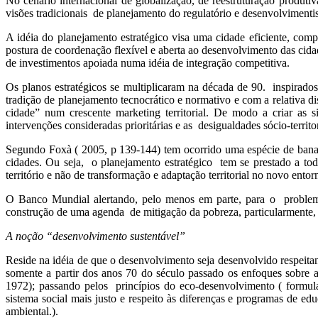
No cenário internacional de globalização, de reestruturação produti
visões tradicionais de planejamento do regulatório e desenvolvimentis
A idéia do planejamento estratégico visa uma cidade eficiente, co
postura de coordenação flexível e aberta ao desenvolvimento das cid
de investimentos apoiada numa idéia de integração competitiva.
Os planos estratégicos se multiplicaram na década de 90. inspirad
tradição de planejamento tecnocrático e normativo e com a relativa d
cidade” num crescente marketing territorial. De modo a criar as s
intervenções consideradas prioritárias e as desigualdades sócio-territo
Segundo Foxà ( 2005, p 139-144) tem ocorrido uma espécie de banaliz
cidades. Ou seja, o planejamento estratégico tem se prestado a tod
território e não de transformação e adaptação territorial no novo ento
O Banco Mundial alertando, pelo menos em parte, para o problema 
construção de uma agenda de mitigação da pobreza, particularmente,
A noção “desenvolvimento sustentável”
Reside na idéia de que o desenvolvimento seja desenvolvido respeita
somente a partir dos anos 70 do século passado os enfoques sobre 
1972); passando pelos princípios do eco-desenvolvimento ( formulad
sistema social mais justo e respeito às diferenças e programas de 
ambiental.).