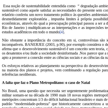
Essa noção de sustentabilidade entendida como “ degradação ambie
sustentável como aquele satisfaz as necessidades do presente sem
relatório conferiu um novo tratamento político às questões ambienta
desmedidamente exploratória , impunha limites à própria possibil
econômicas, através do qual a preocupação principal passou a ser a
Rio de Janeiro ) multiplicam-se as interpretações e as imprecisões 
estudos acadêmicos em todo o mundo
[4]
.
Não obstante a importância do conceito em si, controvérsias são 
incompatíveis. BANERJEE (2003, p.90), por exemplo considera o 
afirma que o desenvolvimento sustentável é um conceito sem teoria, 
os desatentos e/ou ilude a sociedade desinformada .Nos parece que a
apto a promover a conexão entre as ciências sociais e as ciências da 
Os esforços relativos ao planejamento na perspectiva do desenvolvim
na maioria dos planos e projetos, vem combinando a regulação par
referências neoliberais.
A falta que faz o Plano Metropolitano:
o caso de Natal
No Brasil, uma questão que necessita ser urgentemente problematizad
militar somam-se na década de 1990 mais 18 novas regiões metropoli
metrópoles concentram 1/3 do déficit habitacional brasileiro e mais
padrão “modernidade-pobreza” que historicamente caracterizou a u