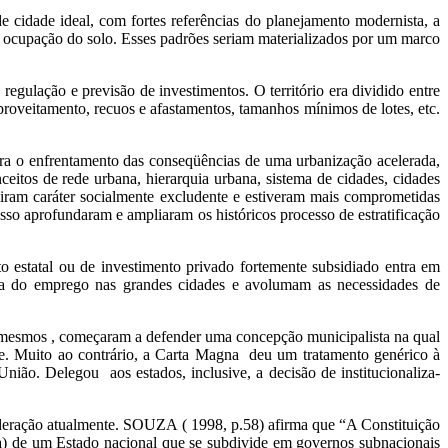
e cidade ideal, com fortes referências do planejamento modernista, a
e ocupação do solo. Esses padrões seriam materializados por um marco
regulação e previsão de investimentos. O território era dividido entre
proveitamento, recuos e afastamentos, tamanhos mínimos de lotes, etc.
ra o enfrentamento das conseqüências de uma urbanização acelerada,
ceitos de rede urbana, hierarquia urbana, sistema de cidades, cidades
miram caráter socialmente excludente e estiveram mais comprometidas
sso aprofundaram e ampliaram os históricos processo de estratificação
estatal ou de investimento privado fortemente subsidiado entra em
ema do emprego nas grandes cidades e avolumam as necessidades de
Os mesmos , começaram a defender uma concepção municipalista na qual
ade. Muito ao contrário, a Carta Magna deu um tratamento genérico à
nião. Delegou aos estados, inclusive, a decisão de institucionaliza-
deração atualmente. SOUZA ( 1998, p.58) afirma que “A Constituição
a(va) de um Estado nacional que se subdivide em governos subnacionais