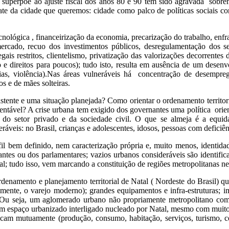
 superpõe ao ajuste fiscal dos anos 80 e 90 tem sido agravada sobrem
ate da cidade que queremos: cidade como palco de políticas sociais c
ecnológica , financeirização da economia, precarização do trabalho, enf
 mercado, recuo dos investimentos públicos, desregulamentação dos s
legais restritos, clientelismo, privatização das valorizações decorrentes 
 e direitos para poucos); tudo isto, resulta em ausência de um dese
as, violência).Nas áreas vulneráveis há concentração de desemprego
s e de mães solteiras.
xistente e uma situação planejada? Como orientar o ordenamento territo
entável? A crise urbana tem exigido dos governantes uma política orien
, do setor privado e da sociedade civil. O que se almeja é a equida
eráveis: no Brasil, crianças e adolescentes, idosos, pessoas com deficiên
fil bem definido, nem caracterização própria e, muito menos, identida
nantes ou dos parlamentares; vazios urbanos consideráveis são identifi
al; tudo isso, vem marcando a constituição de regiões metropolitanas ne
rdenamento e planejamento territorial de Natal ( Nordeste do Brasil) q
notadamente, o varejo moderno); grandes equipamentos e infra-estrutu
 Ou seja, um aglomerado urbano não propriamente metropolitano com 
 espaço urbanizado interligado nucleado por Natal, mesmo com muitos
ancam mutuamente (produção, consumo, habitação, serviços, turismo, 