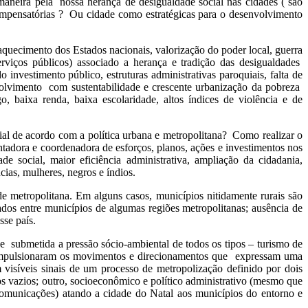
aneira pela nossa herança de desigualdade social nas cidades ( são
ompensatórias ? Ou cidade como estratégicas para o desenvolvimento
raquecimento dos Estados nacionais, valorização do poder local, guerra
erviços públicos) associado a herança e tradição das desigualdades
do investimento público, estruturas administrativas paroquiais, falta de
nvolvimento com sustentabilidade e crescente urbanização da pobreza
, baixa renda, baixa escolaridade, altos índices de violência e de
rial de acordo com a política urbana e metropolitana? Como realizar o
tadora e coordenadora de esforços, planos, ações e investimentos nos
de social, maior eficiência administrativa, ampliação da cidadania,
cias, mulheres, negros e índios.
de metropolitana. Em alguns casos, municípios nitidamente rurais são
cados entre municípios de algumas regiões metropolitanas; ausência de
sse país.
ue submetida a pressão sócio-ambiental de todos os tipos – turismo de
ras; impulsionaram os movimentos e direcionamentos que expressam uma
visíveis sinais de um processo de metropolização definido por dois
 vazios; outro, socioeconômico e político administrativo (mesmo que
comunicações) atando a cidade do Natal aos municípios do entorno e