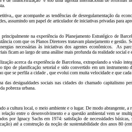
va e de financeirização e sob uma agenda internacional de reformas l
ta.
mpetitiva,, que acompanhe as tendências de desregulamentação da eco
ades, assumindo um papel de articulador de iniciativas privadas para a
os principalmente na experiência do Planejamento Estratégico de Ba
istância com que os Planos Diretores tratavam planejamento e gestão. S
inergias necessárias às iniciativas dos agentes econômicos. As parc
riais ficam ao largo de uma análise mais profunda da realidade social e 
ação acerca da experiência de Barcelona, extrapolando a visão integr
o tipo de planificação setorial e sido convertido em um instrumento 
rno que se perfila a cidade , que evolui com muita velocidade e que cad
das desigualdades sociais nas cidades do chamado capitalismo perif
 da pobreza urbana.
ndo a cultura local, o meio ambiente e o lugar. De modo abrangente, a
a relação entre o desenvolvimento e a questão ambiental vem se multi
os por Ignacy Sachs em 1974: satisfação de necessidades básicas, sol
educação) até a construção da noção de sustentabilidade dos anos 80 (