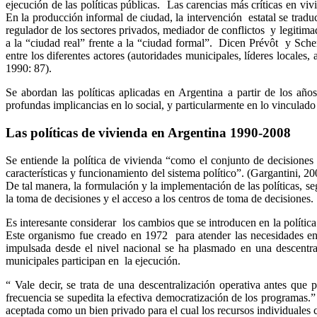
ejecución de las políticas públicas. Las carencias más críticas en viv
En la producción informal de ciudad, la intervención estatal se tradu
regulador de los sectores privados, mediador de conflictos y legitima
a la “ciudad real” frente a la “ciudad formal”. Dicen Prévôt y Sch
entre los diferentes actores (autoridades municipales, líderes locales,
1990: 87).
Se abordan las políticas aplicadas en Argentina a partir de los añ
profundas implicancias en lo social, y particularmente en lo vinculado 
Las políticas de vivienda en Argentina 1990-2008
Se entiende la política de vivienda “como el conjunto de decisiones y
características y funcionamiento del sistema político”. (Gargantini, 2
De tal manera, la formulación y la implementación de las políticas, s
la toma de decisiones y el acceso a los centros de toma de decisiones.
Es interesante considerar los cambios que se introducen en la polític
Este organismo fue creado en 1972 para atender las necesidades en 
impulsada desde el nivel nacional se ha plasmado en una descentrali
municipales participan en la ejecución.
“ Vale decir, se trata de una descentralización operativa antes que 
frecuencia se supedita la efectiva democratización de los programas.”
aceptada como un bien privado para el cual los recursos individuales 