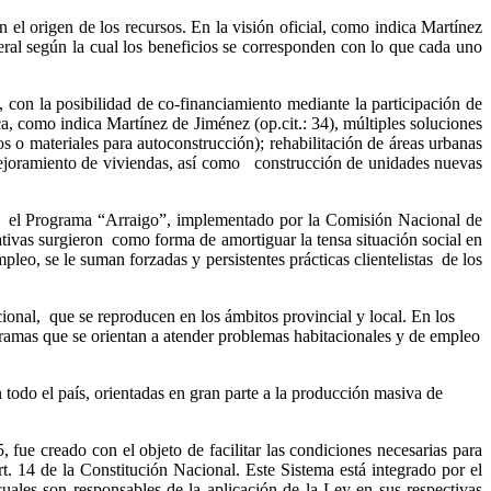
 el origen de los recursos. En la visión oficial, como indica Martínez
ral según la cual los beneficios se corresponden con lo que cada uno
con la posibilidad de co-financiamiento mediante la participación de
ca, como indica Martínez de Jiménez (op.cit.: 34), múltiples soluciones
s o materiales para autoconstrucción); rehabilitación de áreas urbanas
 mejoramiento de viviendas, así como construcción de unidades nuevas
 el Programa “Arraigo”, implementado por la Comisión Nacional de
ativas surgieron como forma de amortiguar la tensa situación social en
leo, se le suman forzadas y persistentes prácticas clientelistas de los
cional, que se reproducen en los ámbitos provincial y local. En los
gramas que se orientan a atender problemas habitacionales y de empleo
todo el país, orientadas en gran parte a la producción masiva de
 fue creado con el objeto de facilitar las condiciones necesarias para
Art. 14 de la Constitución Nacional. Este Sistema está integrado por el
les son responsables de la aplicación de la Ley en sus respectivas