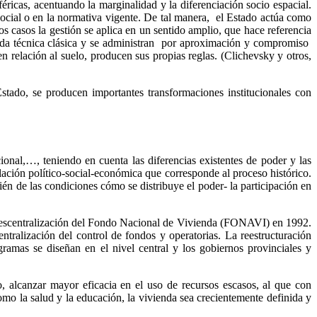
féricas, acentuando la marginalidad y la diferenciación socio espacial.
 social o en la normativa vigente. De tal manera, el Estado actúa como
s casos la gestión se aplica en un sentido amplio, que hace referencia
toda técnica clásica y se administran por aproximación y compromiso
 en relación al suelo, producen sus propias reglas. (Clichevsky y otros,
stado, se producen importantes transformaciones institucionales con
cional,…, teniendo en cuenta las diferencias existentes de poder y las
ulación político-social-económica que corresponde al proceso histórico.
én de las condiciones cómo se distribuye el poder- la participación en
 la descentralización del Fondo Nacional de Vivienda (FONAVI) en 1992.
ralización del control de fondos y operatorias. La reestructuración
gramas se diseñan en el nivel central y los gobiernos provinciales y
do, alcanzar mayor eficacia en el uso de recursos escasos, al que con
omo la salud y la educación, la vivienda sea crecientemente definida y