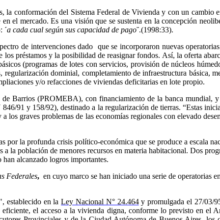
as, la conformación del Sistema Federal de Vivienda y con un cambio en
 en el mercado. Es una visión que se sustenta en la concepción neolibe
:
´
a cada cual según sus capacidad de pago
¨
.(1998:33).
ectro de intervenciones dado que se incorporaron nuevas operatorias, 
 los préstamos y la posibilidad de reasignar fondos. Así, la oferta abar
s básicos (programas de lotes con servicios, provisión de núcleos húmedo
os, regularización dominial, completamiento de infraestructura básica,
pliaciones y/o refacciones de viviendas deficitarias en lote propio.
to de Barrios (PROMEBA), con financiamiento de la banca mundial, y
46/91 y 158/92), destinado a la regularización de tierras. “Estas inici
y a los graves problemas de las economías regionales con elevado desemp
as por la profunda crisis político-económica que se produce a escala na
as a la población de menores recursos en materia habitacional. Dos pro
o han alcanzado logros importantes.
s Federales
,
en cuyo marco se han iniciado una serie de operatorias en 
", establecido en la
Ley Nacional
N° 24.464
y promulgada el 27/03/95,
y eficiente, el acceso a la vivienda digna, conforme lo previsto en el 
tores Provinciales y de la Ciudad Autónoma de Buenos Aires, los cua