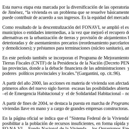
Esta nueva etapa esta marcada por la diversificación de las operatori
de Jiménez, “la vivienda es un problema que se resuelve básicamente
puede contribuir de acuerdo a sus ingresos. Es la equidad del mercado
Como resultado de la descentralización del FONAVI, se amplió el esp
municipios o entidades intermedias, a la vez que mejoró el recupero de
alternativas en la urbanización de tierras y provisión de alojamiento
deterioradas y de asentamientos precarios (reordenamiento parcelari
y demoliciones); y préstamos para terminaciones (núcleo sanitario), am
En este período también se incorporan el Programa de Mejoramien
Tierras Fiscales (CNTF) de la Presidencia de la Nación (Decreto PEN 8
las provincias, donde a la debacle financiera de las administraciones 
poderes políticos provinciales y locales.”(Gargantini, op. cit.:96).
A partir del año 2000, las acciones en materia de vivienda son afectad
primeros años del nuevo siglo fueron escasas las posibilidades abiert
–el de Emergencia Habitacional y el de Solidaridad Habitacional – n
A partir de fines de 2004, se destaca la puesta en marcha de
Programa
viviendas llave en mano y a cargo de grandes empresas constructoras.
En la página oficial se indica que el "Sistema Federal de la Vivienda
posibilitar a la población de recursos insuficientes, en forma rápida 
FO.NA.VI. - Fondo Nacional de la Vivienda -, los Organismos Ejecu