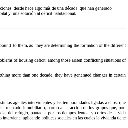
acciones, desde hace algo más de una década, que han generado
tat y una solución al déficit habitacional.
 bound to them, as they are determining the formation of the different
roblems of housing deficit, among those arisen conflicting situations of
ething more than one decade, they have generated changes in certain
intos agentes intervinientes y las temporalidades ligadas a ellos, que
s del mercado inmobiliario, como a la acción de los grupos que, por
ia, del refugio, pautadas por los tiempos lentos y cortos de la vida
o interviene aplicando políticas sociales en las cuales la vivienda tiene