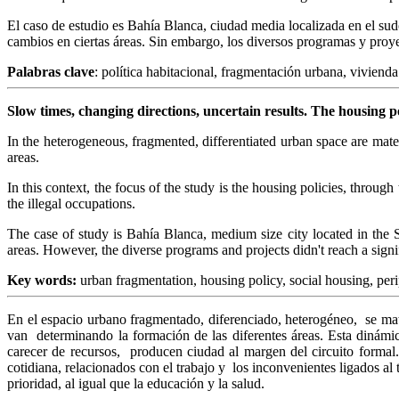
El caso de estudio es Bahía Blanca, ciudad media localizada en el su
cambios en ciertas áreas. Sin embargo, los diversos programas y proyec
Palabras clave
: política habitacional, fragmentación urbana, vivienda
Slow times, changing directions, uncertain results. The housing p
In the heterogeneous, fragmented, differentiated urban space are mate
areas.
In this context, the focus of the study is the housing policies, throug
the illegal occupations.
The case of study is Bahía Blanca, medium size city located in the
areas. However, the diverse programs and projects didn't reach a signifi
Key words:
urban fragmentation, housing policy, social housing, per
En el espacio urbano fragmentado, diferenciado, heterogéneo, se mater
van determinando la formación de las diferentes áreas. Esta dinámi
carecer de recursos, producen ciudad al margen del circuito formal.
cotidiana, relacionados con el trabajo y los inconvenientes ligados al t
prioridad, al igual que la educación y la salud.