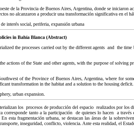
doeste de la Provincia de Buenos Aires, Argentina, donde se iniciaron 
tos no alcanzaron a producir una transformación significativa en el hábi
 de interés social, periferia, expansión urbana
olicies in Bahía Blanca (Abstract)
rialized the processes carried out by the different agents and the time
h the actions of the State and other agents, with the purpose of solving p
 Southwest of the Province of Buenos Aires, Argentina, where for som
cant transformation in the habitat and a solution to the housing deficit.
iphery, urban expansion.
ializan los procesos de producción del espacio realizados por los dist
ca corresponde tanto a la participación de quienes lo hacen a travé
 En esta fragmentación urbana, se destacan las áreas de la sobrevivenc
ransporte, inseguridad, conflicto, violencia. Ante esta realidad, el Estad