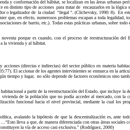
ienda y conformación del hábitat, se localizan en las áreas urbanas peri
ce en distinto tipo de acciones para tratar de encauzarlos en la lógica
dor o legalizador de la ciudad “ilegal “. (Clichevsky, 1990: 8). En esto
enier que, en efecto, numerosos problemas escapan a toda legalidad, 
 asociaciones de barrio, etc.). Todas estas prácticas urbanas, sobre todo
os noventa porque es cuando, con el proceso de reestructuración del E
a la vivienda y al hábitat.
 acciones (directas e indirectas) del sector público en materia habita
005:77). El accionar de los agentes intervinientes se enmarca en la artic
egún tiempo y lugar, no sólo depende de factores económicos sino tambi
a habitacional a partir de la reestructuración del Estado, que incluye
vivienda de la población que no podía acceder al mercado, con la cent
zación funcional hacia el nivel provincial, mediante la cual los pro
política, avalando la hipótesis de que la descentralización es, ante to
 …“Esto lleva a que, de manera diferenciada con otras áreas sociales c
constituyen la vía de acceso casi exclusiva.” (Rodríguez, 2000)