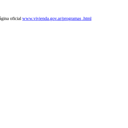
ágina oficial
www.vivienda.gov.ar/programas .html