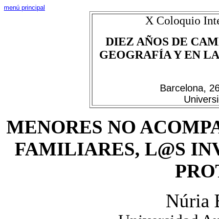
menú
principal
X Coloquio Int
DIEZ AÑOS DE CAM
GEOGRAFÍA Y
EN LA
Barcelona, 2
Univers
MENORES NO
ACOMP
FAMILIARES,
L@S
IN
PRO
Núria