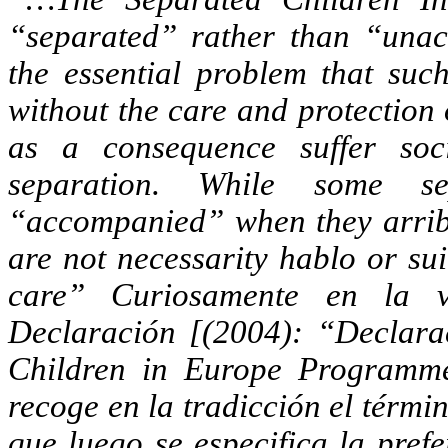
“
separated
”
rather
than
“
una
the
essential
problem
that
suc
without the care and protection
as a consequence suffer soci
separation. While some s
“accompanied” when they
arri
are not
necessarity
hablo
or sui
care”
Curiosamente
en la
Declaración
[(2004): “
Declara
Children
in
Europe
Programm
recoge en la
tradicción
el térmi
que luego se especifica la pref