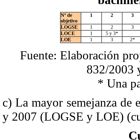
Nº de
1
2
3
objetivo
LOGSE
1
2
3
LOCE
1
5 y 3*
LOE
1
3
2*
Fuente: Elaboración pro
832/2003 
* Una pa
c) La mayor semejanza de e
y 2007 (LOGSE y LOE) (cu
C