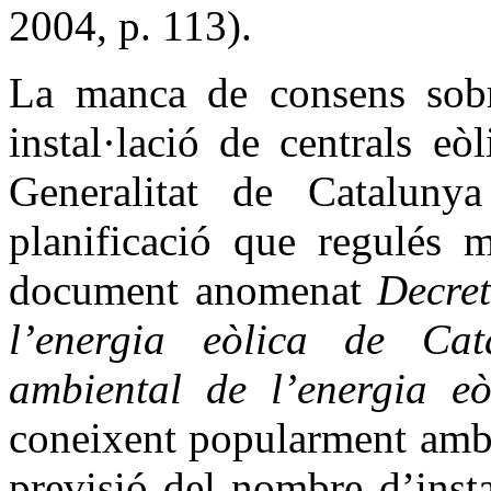
2004, p. 113).
La manca de consens sobr
instal·lació de centrals e
Generalitat de Cataluny
planificació que regulés m
document anomenat
D
ecre
l’energia eòlica de Ca
ambiental de l’energia e
coneixent popularment amb 
previsió del nombre d’inst