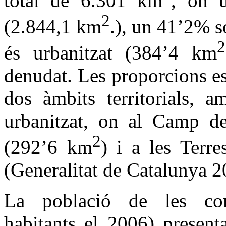
total de 6.301 km
, on u
2
(2.844,1 km
.), un 41’2% 
2
és urbanitzat (384’4 km
denudat. Les proporcions es
dos àmbits territorials, a
urbanitzat, on al Camp d
2
(292’6 km
) i a les Terr
(Generalitat de Catalunya 2
La població de les com
habitants el 2006) present