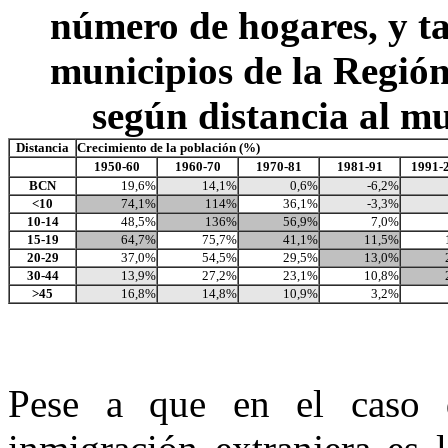
número de hogares, y t
municipios de
la Regió
según distancia al mu
Distancia
Crecimiento de la población (%)
1950-60
1960-70
1970-81
1981-91
1991-
BCN
19,6%
14,1%
0,6%
-6,2%
<10
74,1%
114%
36,1%
-3,3%
10-14
48,5%
136%
56,9%
7,0%
15-19
64,7%
75,7%
41,1%
11,5%
20-29
37,0%
54,5%
29,5%
13,0%
30-44
13,9%
27,2%
23,1%
10,8%
>45
16,8%
14,8%
10,9%
3,2%
Pese a que en el caso 