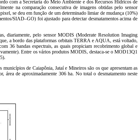
ordo com a Secretaria do Meio Ambiente e dos Recursos Hídricos de
ente na comparação consecutiva de imagens obtidas pelo sensor
 pixel, se deu em função de um determinado limiar de mudança (10%)
amentos/SIAD–GO) foi ajustado para detectar desmatamentos acima de
as, diariamente, pelo sensor MODIS (Moderate Resolution Imaging
 que, a bordo das plataformas orbitais TERRA e AQUA, está voltado,
com 36 bandas espectrais, as quais propiciam recobrimento global e
pectivamente). Entre os vários produtos MODIS, destaca-se o MOD13Q1
5).
s municípios de Caiapônia, Jataí e Mineiros são os que apresentam as
, área de aproximadamente 306 ha. No total o desmatamento neste