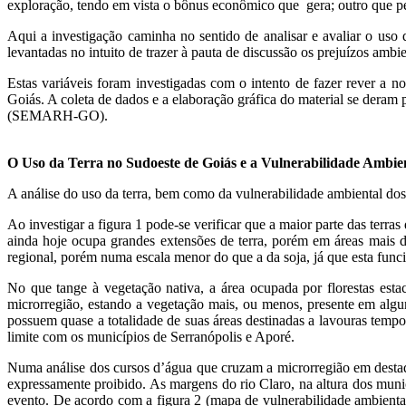
exploração, tendo em vista o bônus econômico que gera; outro que pe
Aqui a investigação caminha no sentido de analisar e avaliar o uso 
levantadas no intuito de trazer à pauta de discussão os prejuízos ambi
Estas variáveis foram investigadas com o intento de fazer rever a n
Goiás. A coleta de dados e a elaboração gráfica do material se dera
(SEMARH-GO).
O Uso da Terra no Sudoeste de Goiás e a Vulnerabilidade Ambie
A análise do uso da terra, bem como da vulnerabilidade ambiental do
Ao investigar a figura 1 pode-se verificar que a maior parte das terras
ainda hoje ocupa grandes extensões de terra, porém em áreas mais 
regional, porém numa escala menor do que a da soja, já que esta fu
No que tange à vegetação nativa, a área ocupada por florestas est
microrregião, estando a vegetação mais, ou menos, presente em alg
possuem quase a totalidade de suas áreas destinadas a lavouras tem
limite com os municípios de Serranópolis e Aporé.
Numa análise dos cursos d’água que cruzam a microrregião em destaqu
expressamente proibido. As margens do rio Claro, na altura dos muni
evento. De acordo com a figura 2 (mapa de vulnerabilidade ambiental),