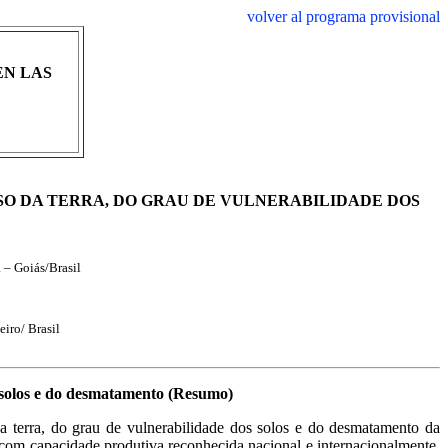
volver al programa provisional
EN LAS
SO DA TERRA, DO GRAU DE VULNERABILIDADE DOS
 – Goiás/Brasil
iro/ Brasil
s solos e do desmatamento (Resumo)
da terra, do grau de vulnerabilidade dos solos e do desmatamento da
, com capacidade produtiva reconhecida nacional e internacionalmente.