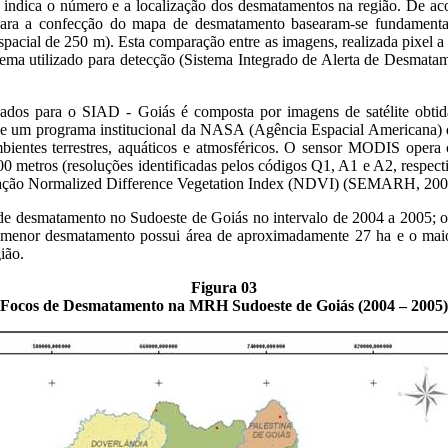
 indica o número e a localização dos desmatamentos na região. De ac
ra a confecção do mapa de desmatamento basearam-se fundamentalm
ial de 250 m). Esta comparação entre as imagens, realizada pixel a
ema utilizado para detecção (Sistema Integrado de Alerta de Desmat
os para o SIAD - Goiás é composta por imagens de satélite obtid
 de um programa institucional da NASA (Agência Espacial Americana)
bientes terrestres, aquáticos e atmosféricos. O sensor MODIS opera 
1000 metros (resoluções identificadas pelos códigos Q1, A1 e A2, res
egetação Normalized Difference Vegetation Index (NDVI) (SEMARH, 200
 de desmatamento no Sudoeste de Goiás no intervalo de 2004 a 2005; o
enor desmatamento possui área de aproximadamente 27 ha e o maior
gião.
Figura 03
Focos de Desmatamento na MRH Sudoeste de Goiás (2004 – 2005)