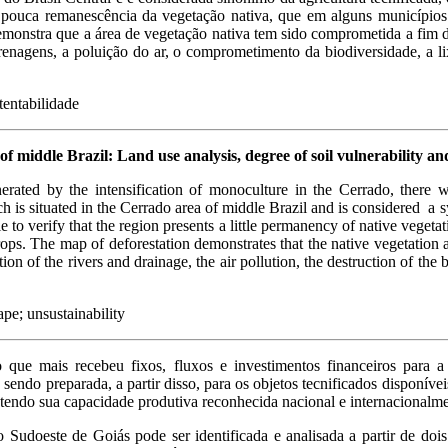
 pouca remanescência da vegetação nativa, que em alguns municípios 
onstra que a área de vegetação nativa tem sido comprometida a fim da 
renagens, a poluição do ar, o comprometimento da biodiversidade, a li
stentabilidade
 of middle
Brazil
: Land use analysis, degree of soil vulnerability an
erated by the intensification of monoculture in the Cerrado, there 
h is situated in the Cerrado area of middle Brazil and is considered a s
le to verify that the region presents a little permanency of native vegeta
ps. The map of deforestation demonstrates that the native vegetation a
on of the rivers and drainage, the air pollution, the destruction of the bi
ape; unsustainability
 que mais recebeu fixos, fluxos e investimentos financeiros para a t
do preparada, a partir disso, para os objetos tecnificados disponívei
 tendo sua capacidade produtiva reconhecida nacional e internacionalme
 Sudoeste de Goiás pode ser identificada e analisada a partir de doi