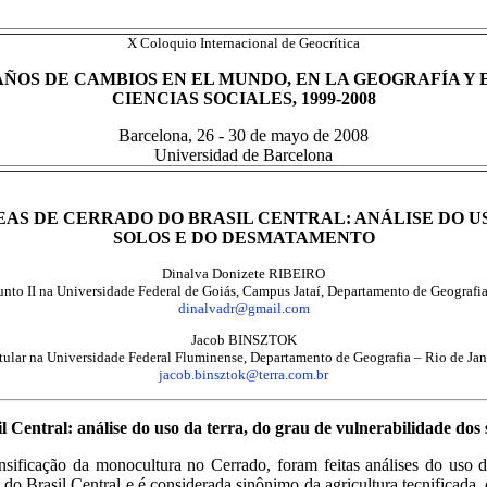
X Coloquio Internacional de Geocrítica
AÑOS DE CAMBIOS EN EL MUNDO, EN LA GEOGRAFÍA Y 
CIENCIAS SOCIALES, 1999-2008
Barcelona, 26 - 30 de mayo de 2008
Universidad de Barcelona
AS DE CERRADO DO BRASIL CENTRAL: ANÁLISE DO U
SOLOS E DO DESMATAMENTO
Dinalva Donizete RIBEIRO
junto II na Universidade Federal de Goiás, Campus Jataí, Departamento de Geografia
dinalvadr@gmail.com
Jacob BINSZTOK
Titular na Universidade Federal Fluminense, Departamento de Geografia – Rio de Jane
jacob.binsztok@terra.com.br
il Central: análise do uso da terra, do grau de vulnerabilidade do
ensificação da monocultura no Cerrado, foram feitas análises do uso 
do Brasil Central e é considerada sinônimo da agricultura tecnificada