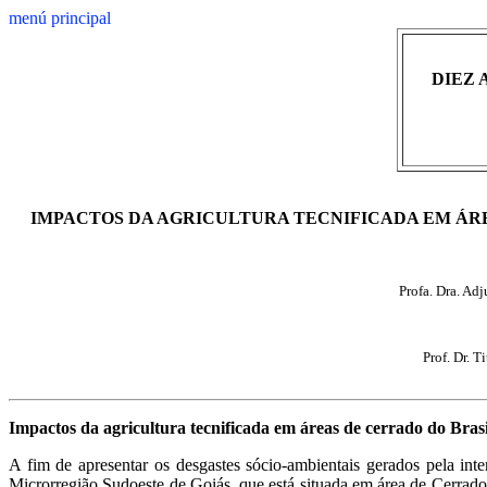
menú principal
DIEZ 
IMPACTOS DA AGRICULTURA TECNIFICADA EM ÁRE
Profa. Dra. Ad
Prof. Dr. 
Impactos da agricultura tecnificada em áreas de cerrado do Bras
A fim de apresentar os desgastes sócio-ambientais gerados pela int
Microrregião Sudoeste de Goiás, que está situada em área de Cerrado 