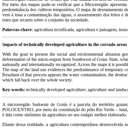
Por meio dos mapas pode-se verificar que a Microrregião apresenta
predominância dos cultivos temporários. O mapa de desmatamento dem
vem à tona a contaminação das águas, o assoreamento dos leitos e d
estes que recaem sobre o conjunto da sociedade.
Palavras-chave
: agricultura tecnificada, agricultura e paisagem, insu
I
mpacts of technically developed agriculture in the cerrado areas
With the goal to present the social and environmental abrasion gen
deforestation of the micro-region from Southwest of Goias State, whic
nationally and internationally recognized. Across the maps it is possib
The map of the land use evidences the predominance of temporary cro
Resultant of that process appears the water contamination, the destructi
which fall back over the whole society.
Key-words:
technically developed agriculture; agriculture and landsc
A microrregião Sudoeste de Goiás é a parcela do território goiano
POLOCENTRO, por meio da constituição do pólo Rio Verde – Jataí, sen
é tida como sinônimo da agricultura no seu estágio melhor elaborado,
Diante dessa realidade, a agricultura contemporânea desenvolvida no