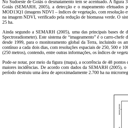
No Sudoeste de Goiás o desmatamento tem se acentuado. A figura 3
Goiás (SEMARH, 2005), a detecção e o mapeamento efetuados pa
MOD13Q1 (imagens NDVI – índices de vegetação, com resolução espac
na imagem NDVI, verificado pela redução de biomassa verde. O sist
25 ha.
Ainda segundo a SEMARH (2005), uma das principais bases de dad
Spectroradiometer). Este sistema de “imageamento” é o carro-chefe
desde 1999, para o monitoramento global da Terra, incluindo os am
contínuo a cada dois dias, com resoluções espaciais de 250, 500 e 
(250 metros), contendo, entre outras informações, os índices de v
Pode-se notar, por meio da figura (mapa), a ocorrência de 48 pontos
maiores incidências. De acordo com dados da SEMARH (2005), o m
período destruiu uma área de aproximadamente 2.700 ha na microrre