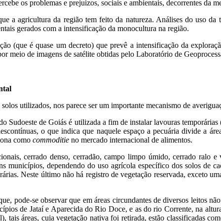
rcebe os problemas e prejuízos, sociais e ambientais, decorrentes da m
que a agricultura da região tem feito da natureza. Análises do uso da
entais gerados com a intensificação da monocultura na região.
oção (que é quase um decreto) que prevê a intensificação da exploraç
m por meio de imagens de satélite obtidas pelo Laboratório de Geoproce
ntal
s solos utilizados, nos parece ser um importante mecanismo de averigua
 do Sudoeste de Goiás é utilizada a fim de instalar lavouras temporárias
descontínuas, o que indica que naquele espaço a pecuária divide a á
nciona como
commoditie
no mercado internacional de alimentos.
acionais, cerrado denso, cerradão, campo limpo úmido, cerrado ralo e
uns municípios, dependendo do uso agrícola específico dos solos de
porárias. Neste último não há registro de vegetação reservada, excet
e, pode-se observar que em áreas circundantes de diversos leitos não 
cípios de Jataí e Aparecida do Rio Doce, e as do rio Corrente, na altu
 tais áreas, cuja vegetação nativa foi retirada, estão classificadas co