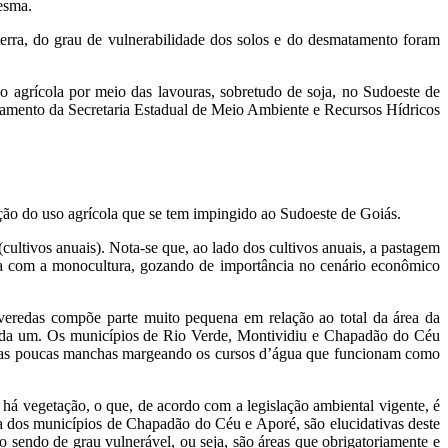
esma.
 terra, do grau de vulnerabilidade dos solos e do desmatamento foram
ão agrícola por meio das lavouras, sobretudo de soja, no Sudoeste de
ssamento da Secretaria Estadual de Meio Ambiente e Recursos Hídricos
ção do uso agrícola que se tem impingido ao Sudoeste de Goiás.
 (cultivos anuais). Nota-se que, ao lado dos cultivos anuais, a pastagem
rea com a monocultura, gozando de importância no cenário econômico
 veredas compõe parte muito pequena em relação ao total da área da
 cada um. Os municípios de Rio Verde, Montividiu e Chapadão do Céu
o umas poucas manchas margeando os cursos d’água que funcionam como
há vegetação, o que, de acordo com a legislação ambiental vigente, é
ra dos municípios de Chapadão do Céu e Aporé, são elucidativas deste
mo sendo de grau vulnerável, ou seja, são áreas que obrigatoriamente e