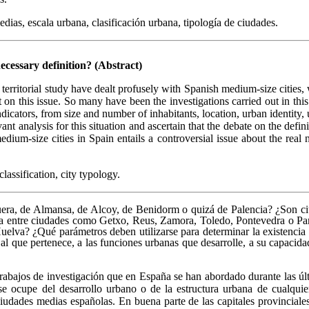
ias, escala urbana, clasificación urbana, tipología de ciudades.
ecessary definition? (Abstract)
e territorial study have dealt profusely with Spanish medium-size cities, 
pt on this issue. So many have been the investigations carried out in t
ndicators, from size and number of inhabitants, location, urban identity, 
evant analysis for this situation and ascertain that the debate on the def
medium-size cities in Spain entails a controversial issue about the rea
lassification, city typology.
ra, de Almansa, de Alcoy, de Benidorm o quizá de Palencia? ¿Son ciu
ia entre ciudades como Getxo, Reus, Zamora, Toledo, Pontevedra o Pam
Huelva? ¿Qué parámetros deben utilizarse para determinar la existenc
o al que pertenece, a las funciones urbanas que desarrolle, a su capaci
abajos de investigación que en España se han abordado durante las últ
se ocupe del desarrollo urbano o de la estructura urbana de cualquie
iudades medias españolas. En buena parte de las capitales provinciales s