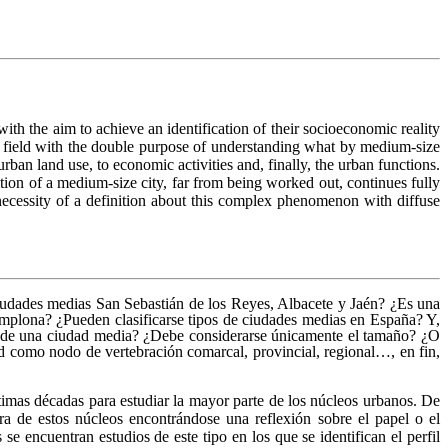
with the aim to achieve an identification of their socioeconomic reality
his field with the double purpose of understanding what by medium-size
urban land use, to economic activities and, finally, the urban functions.
inition of a medium-size city, far from being worked out, continues fully
l necessity of a definition about this complex phenomenon with diffuse
dades medias San Sebastián de los Reyes, Albacete y Jaén? ¿Es una
plona? ¿Pueden clasificarse tipos de ciudades medias en España? Y,
ia de una ciudad media? ¿Debe considerarse únicamente el tamaño? ¿O
dad como nodo de vertebración comarcal, provincial, regional…, en fin,
imas décadas para estudiar la mayor parte de los núcleos urbanos. De
ra de estos núcleos encontrándose una reflexión sobre el papel o el
e encuentran estudios de este tipo en los que se identifican el perfil