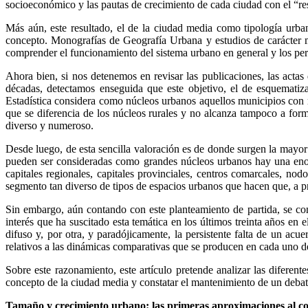
socioeconómico y las pautas de crecimiento de cada ciudad con el “r
Más aún, este resultado, el de la ciudad media como tipología urba
concepto. Monografías de Geografía Urbana y estudios de carácter m
comprender el funcionamiento del sistema urbano en general y los per
Ahora bien, si nos detenemos en revisar las publicaciones, las actas 
décadas, detectamos enseguida que este objetivo, el de esquematiza
Estadística considera como núcleos urbanos aquellos municipios con m
que se diferencia de los núcleos rurales y no alcanza tampoco a for
diverso y numeroso.
Desde luego, de esta sencilla valoración es de donde surgen la mayor
pueden ser consideradas como grandes núcleos urbanos hay una enorm
capitales regionales, capitales provinciales, centros comarcales, nod
segmento tan diverso de tipos de espacios urbanos que hacen que, a pr
Sin embargo, aún contando con este planteamiento de partida, se cons
interés que ha suscitado esta temática en los últimos treinta años en 
difuso y, por otra, y paradójicamente, la persistente falta de un acu
relativos a las dinámicas comparativas que se producen en cada uno de
Sobre este razonamiento, este artículo pretende analizar las difere
concepto de la ciudad media y constatar el mantenimiento de un debat
Tamaño y crecimiento urbano: las primeras aproximaciones al c