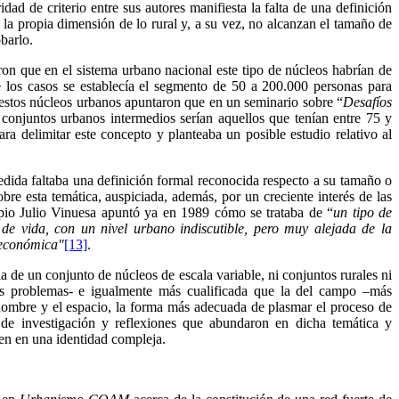
dad de criterio entre sus autores manifiesta la falta de una definición
 la propia dimensión de lo rural y, a su vez, no alcanzan el tamaño de
barlo.
ron que en el sistema urbano nacional este tipo de núcleos habrían de
e los casos se establecía el segmento de 50 a 200.000 personas para
en estos núcleos urbanos apuntaron que en un seminario sobre “
Desafíos
onjuntos urbanos intermedios serían aquellos que tenían entre 75 y
ara delimitar este concepto y planteaba un posible estudio relativo al
medida faltaba una definición formal reconocida respecto a su tamaño o
re esta temática, auspiciada, además, por un creciente interés de las
opio Julio Vinuesa apuntó ya en 1989 cómo se trataba de “
un tipo de
e vida, con un nivel urbano indiscutible, pero muy alejada de la
a económica
"
[13]
.
la de un conjunto de núcleos de escala variable, ni conjuntos rurales ni
es problemas- e igualmente más cualificada que la del campo –más
hombre y el espacio, la forma más adecuada de plasmar el proceso de
s de investigación y reflexiones que abundaron en dicha temática y
en en una identidad compleja.