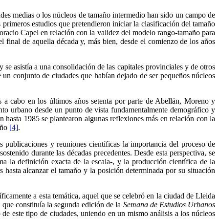
dades medias o los núcleos de tamaño intermedio han sido un campo de
 primeros estudios que pretendieron iniciar la clasificación del tamaño
Horacio Capel en relación con la validez del modelo rango-tamaño para
el final de aquella década y, más bien, desde el comienzo de los años
se asistía a una consolidación de las capitales provinciales y de otros
de un conjunto de ciudades que habían dejado de ser pequeños núcleos
os a cabo en los últimos años setenta por parte de Abellán, Moreno y
gmento urbano desde un punto de vista fundamentalmente demográfico y
n hasta 1985 se plantearon algunas reflexiones más en relación con la
maño
[4]
.
 publicaciones y reuniones científicas la importancia del proceso de
sostenido durante las décadas precedentes. Desde esta perspectiva, se
a definición exacta de la escala-, y la producción científica de la
 hasta alcanzar el tamaño y la posición determinada por su situación
íficamente a esta temática, aquel que se celebró en la ciudad de Lleida
o que constituía la segunda edición de la
Semana de Estudios Urbanos
 de este tipo de ciudades, uniendo en un mismo análisis a los núcleos