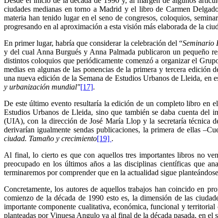
Desde el inicio de la década de 1990 y, al margen de algunos artícu
ciudades medianas en torno a Madrid y el libro de Carmen Delgado 
materia han tenido lugar en el seno de congresos, coloquios, seminar
progresando en al aproximación a esta visión más elaborada de la ciud
En primer lugar, habría que considerar la celebración del “
Seminario I
y del cual Anna Burgués y Anna Palmada publicaron un pequeño re
distintos coloquios que periódicamente comenzó a organizar el Gru
medias en algunas de las ponencias de la primera y tercera edición
una nueva edición de la Semana de Estudios Urbanos de Lleida, en esta
y urbanización mundial
"
[17]
.
De este último evento resultaría la edición de un completo libro en e
Estudios Urbanos de Lleida, sino que también se daba cuenta del in
(UIA), con la dirección de José María Llop y la secretaría técni
derivarían igualmente sendas publicaciones, la primera de ellas –C
ciudad. Tamaño y crecimiento
[19]
.
Al final, lo cierto es que con aquellos tres importantes libros no
preocupado en los últimos años a las disciplinas científicas que an
terminaremos por comprender que en la actualidad sigue planteándose
Concretamente, los autores de aquellos trabajos han coincido en prof
comienzo de la década de 1990 esto es, la dimensión de las ciudade
importante componente cualitativa, económica, funcional y territorial 
planteadas por Vinuesa Angulo ya al final de la década pasada, en el 