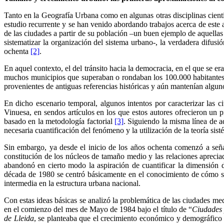
Tanto en la Geografía Urbana como en algunas otras disciplinas cien
estudio recurrente y se han venido abordando trabajos acerca de este a
de las ciudades a partir de su población –un buen ejemplo de aquella
sistematizar la organización del sistema urbano-, la verdadera difus
ochenta
[2]
.
En aquel contexto, el del tránsito hacia la democracia, en el que se e
muchos municipios que superaban o rondaban los 100.000 habitantes, 
provenientes de antiguas referencias históricas y aún mantenían alguno
En dicho escenario temporal, algunos intentos por caracterizar las 
Vinuesa, en sendos artículos en los que estos autores ofrecieron un
basado en la metodología factorial
[3]
. Siguiendo la misma línea de a
necesaria cuantificación del fenómeno y la utilización de la teoría sis
Sin embargo, ya desde el inicio de los años ochenta comenzó a señal
constitución de los núcleos de tamaño medio y las relaciones aprecia
abandonó en cierto modo la aspiración de cuantificar la dimensión 
década de 1980 se centró básicamente en el conocimiento de cómo se 
intermedia en la estructura urbana nacional.
Con estas ideas básicas se analizó la problemática de las ciudades med
en el comienzo del mes de Mayo de 1984 bajo el título de “
Ciudades 
de Lleida
, se planteaba que el crecimiento económico y demográfico h