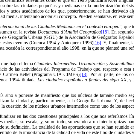
los científicos relevantes como el que en 1995 publicaría Abel Enguit
sobre las ciudades pequeñas y medianas en la modernización del siste
ios y actos académicos de los que, posteriormente, se han derivado al
ad media, intentando acotar su concepto. Pueden señalarse, en este sen
nternacional de las Ciudades Medianas en el contexto europeo
”, que 
sumen en la revista
Documents d’Analisi Geografica
[15]
. En segundo
po de Geografía Urbana (GGU) de la Asociación de Geógrafos Españoles
 de estos eventos (Cuenca 1994 y Antequera 1996)
[16]
. Y, finalmente,
 ocasión la correspondiente al año 1998, en la que se planteó una refle
l que bajo el lema
Ciudades Intermedias. Urbanización y Sostenibilid
icio de las actividades del Programa de Trabajo que, respecto a esta
ca de Carmen Bellet (Programa UIA-CIMES)
[18]
. Por su parte, de los 
uenca 1994- titulada
Las ciudades españolas a finales del siglo XX
, y
 venía sino a ponerse de manifiesto que los núcleos de tamaño medio s
alizan la ciudad y, particularmente, a la Geografía Urbana. Y, de he
 la cuestión de los núcleos urbanos intermedios como uno de los aspect
undizar en las dos cuestiones principales a los que nos referíamos líne
s medias, su escala, y, sobre todo, superando a un intento quizás ban
de su definición. La totalidad de las aportaciones que se han reunido e
sentido de la importancia de la calidad de vida de este tipo de ciudades