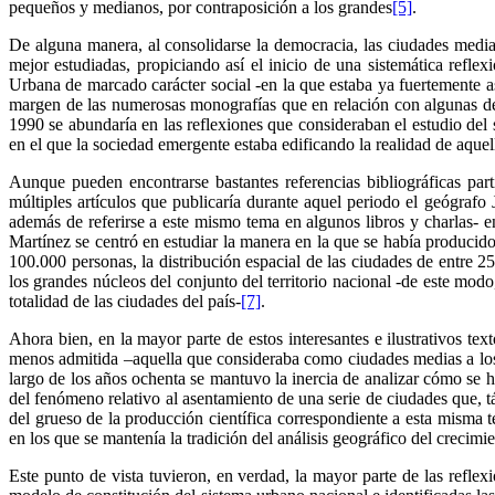
pequeños y medianos, por contraposición a los grandes
[5]
.
De alguna manera, al consolidarse la democracia, las ciudades media
mejor estudiadas, propiciando así el inicio de una sistemática refl
Urbana de marcado carácter social -en la que estaba ya fuertemente a
margen de las numerosas monografías que en relación con algunas de la
1990 se abundaría en las reflexiones que consideraban el estudio del 
en el que la sociedad emergente estaba edificando la realidad de aque
Aunque pueden encontrarse bastantes referencias bibliográficas par
múltiples artículos que publicaría durante aquel periodo el geógraf
además de referirse a este mismo tema en algunos libros y charlas- en
Martínez se centró en estudiar la manera en la que se había producid
100.000 personas, la distribución espacial de las ciudades de entre 25
los grandes núcleos del conjunto del territorio nacional -de este mo
totalidad de las ciudades del país-
[7]
.
Ahora bien, en la mayor parte de estos interesantes e ilustrativos tex
menos admitida –aquella que consideraba como ciudades medias a los n
largo de los años ochenta se mantuvo la inercia de analizar cómo se h
del fenómeno relativo al asentamiento de una serie de ciudades que, 
del grueso de la producción científica correspondiente a esta misma
en los que se mantenía la tradición del análisis geográfico del creci
Este punto de vista tuvieron, en verdad, la mayor parte de las refl