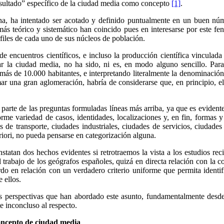
esultado” específico de la ciudad media como concepto
[1]
.
na, ha intentado ser acotado y definido puntualmente en un buen núm
ás teórico y sistemático han coincido pues en interesarse por este 
files de cada uno de sus núcleos de población.
de encuentros científicos, e incluso la producción científica vinculad
r la ciudad media, no ha sido, ni es, en modo alguno sencillo. Para
ás de 10.000 habitantes, e interpretando literalmente la denominación d
mar una gran aglomeración, habría de considerarse que, en principio, e
 parte de las preguntas formuladas líneas más arriba, ya que es eviden
e variedad de casos, identidades, localizaciones y, en fin, formas y
os de transporte, ciudades industriales, ciudades de servicios, ciudades
iori, no pueda pensarse en categorización alguna.
tatan dos hechos evidentes si retrotraemos la vista a los estudios re
el trabajo de los geógrafos españoles, quizá en directa relación con la 
erdo en relación con un verdadero criterio uniforme que permita identif
 ellos.
ntes perspectivas que han abordado este asunto, fundamentalmente desd
e inconcluso al respecto.
oncepto de ciudad media