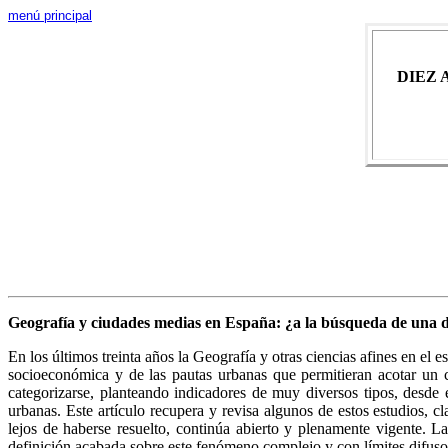
menú principal
DIEZ 
Geografía y ciudades medias en España: ¿a la búsqueda de una d
En los últimos treinta años la Geografía y otras ciencias afines en el 
socioeconómica y de las pautas urbanas que permitieran acotar un
categorizarse, planteando indicadores de muy diversos tipos, desde e
urbanas. Este artículo recupera y revisa algunos de estos estudios, cl
lejos de haberse resuelto, continúa abierto y plenamente vigente. L
definición acabada sobre este fenómeno complejo y con límites difuso