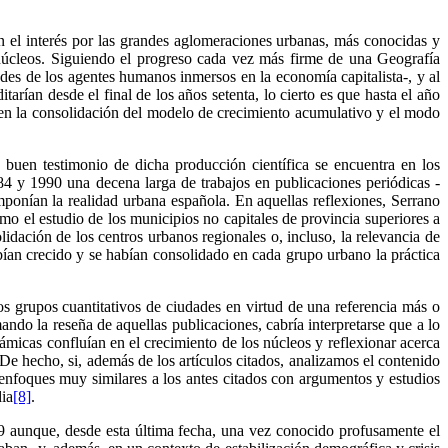
n el interés por las grandes aglomeraciones urbanas, más conocidas y
e núcleos. Siguiendo el progreso cada vez más firme de una Geografía
des de los agentes humanos inmersos en la economía capitalista-, y al
rían desde el final de los años setenta, lo cierto es que hasta el año
es en la consolidación del modelo de crecimiento acumulativo y el modo
 buen testimonio de dicha producción científica se encuentra en los
84 y 1990 una decena larga de trabajos en publicaciones periódicas -
omponían la realidad urbana española. En aquellas reflexiones, Serrano
o el estudio de los municipios no capitales de provincia superiores a
lidación de los centros urbanos regionales o, incluso, la relevancia de
bían crecido y se habían consolidado en cada grupo urbano la práctica
 los grupos cuantitativos de ciudades en virtud de una referencia más o
do la reseña de aquellas publicaciones, cabría interpretarse que a lo
ámicas confluían en el crecimiento de los núcleos y reflexionar acerca
e hecho, si, además de los artículos citados, analizamos el contenido
enfoques muy similares a los antes citados con argumentos y estudios
dia
[8]
.
89 aunque, desde esta última fecha, una vez conocido profusamente el