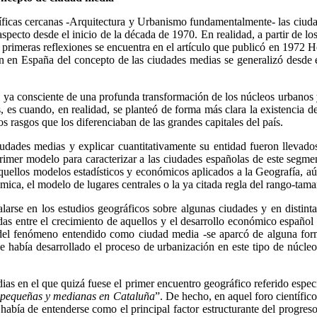
tíficas cercanas -Arquitectura y Urbanismo fundamentalmente- las ciu
specto desde el inicio de la década de 1970. En realidad, a partir de los
s primeras reflexiones se encuentra en el artículo que publicó en 1972 
ión en España del concepto de las ciudades medias se generalizó desde 
ra ya consciente de una profunda transformación de los núcleos urbanos y 
es cuando, en realidad, se planteó de forma más clara la existencia 
s rasgos que los diferenciaban de las grandes capitales del país.
ciudades medias y explicar cuantitativamente su entidad fueron llevad
 primer modelo para caracterizar a las ciudades españolas de este se
quellos modelos estadísticos y económicos aplicados a la Geografía, aú
témica, el modelo de lugares centrales o la ya citada regla del rango-ta
arse en los estudios geográficos sobre algunas ciudades y en distintas
das entre el crecimiento de aquellos y el desarrollo económico español 
del fenómeno entendido como ciudad media -se aparcó de alguna forma l
había desarrollado el proceso de urbanización en este tipo de núcleos
ias en el que quizá fuese el primer encuentro geográfico referido espec
pequeñas y medianas en Cataluña
”. De hecho, en aquel foro científic
abía de entenderse como el principal factor estructurante del progreso