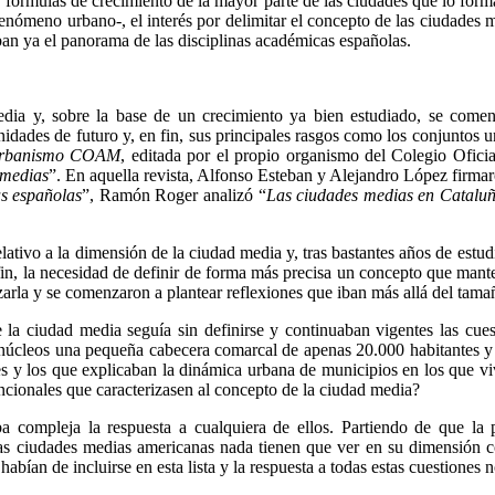
s fórmulas de crecimiento de la mayor parte de las ciudades que lo form
fenómeno urbano-, el interés por delimitar el concepto de las ciudades
an ya el panorama de las disciplinas académicas españolas.
edia y, sobre la base de un crecimiento ya bien estudiado, se comenz
unidades de futuro y, en fin, sus principales rasgos como los conjuntos 
rbanismo COAM
, editada por el propio organismo del Colegio Ofic
 medias
”. En aquella revista, Alfonso Esteban y Alejandro López firmaro
as españolas
”, Ramón Roger analizó “
Las ciudades medias en Catalu
lativo a la dimensión de la ciudad media y, tras bastantes años de estudi
 fin, la necesidad de definir de forma más precisa un concepto que mante
izarla y se comenzaron a plantear reflexiones que iban más allá del tama
 la ciudad media seguía sin definirse y continuaban vigentes las cue
núcleos una pequeña cabecera comarcal de apenas 20.000 habitantes y u
tes y los que explicaban la dinámica urbana de municipios en los que 
ncionales que caracterizasen al concepto de la ciudad media?
a compleja la respuesta a cualquiera de ellos. Partiendo de que la pr
as ciudades medias americanas nada tienen que ver en su dimensión con 
abían de incluirse en esta lista y la respuesta a todas estas cuestiones 