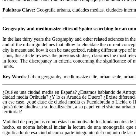
Palabras Clave:
Geografía urbana, ciudades medias, ciudades intermed
Geography and medium-size cities of
Spain
: searching for an unn
In the last thirty years the Geography and other related sciences in th
and of the urban guidelines that allow to elucidate the current conce
city is meant and how it can be categorized, raising different type of i
Thus, this article reviews the previous studies, classifies the most rel
in force. The discrepancy in criteria concerning the significance of 
limits.
Key Words
: Urban geography, medium-size citie, urban scale, urban c
¿Qué es una ciudad media en España? ¿Estamos hablando de Anteque
ciudad media Orihuela? ¿Y lo es Aranda de Duero? ¿Existe diferenc
en ese caso, ¿qué clase de ciudad media es Fuenlabrada o Lleida o 
quizá debe aludirse a su localización, a su papel en el sistema urban
territorial?
Multitud de preguntas como éstas han motivado los fundamentos de tr
hecho, es norma habitual iniciar la lectura de una monografía que 
significado de esa ciudad como parte integrante del conjunto de las c