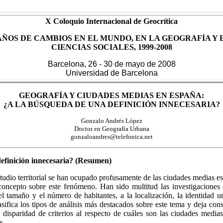
X Coloquio Internacional de Geocrítica
AÑOS DE CAMBIOS EN EL MUNDO, EN LA GEOGRAFÍA Y 
CIENCIAS SOCIALES, 1999-2008
Barcelona, 26 - 30 de mayo de 2008
Universidad de Barcelona
GEOGRAFÍA Y CIUDADES MEDIAS EN ESPAÑA:
¿A LA BÚSQUEDA DE UNA DEFINICIÓN INNECESARIA?
Gonzalo Andrés López
Doctor en Geografía Urbana
gonzaloandres@telefonica.net
efinición innecesaria? (Resumen)
estudio territorial se han ocupado profusamente de las ciudades medias e
 concepto sobre este fenómeno. Han sido multitud las investigacio
l tamaño y el número de habitantes, a la localización, la identidad u
asifica los tipos de análisis más destacados sobre este tema y deja con
a disparidad de criterios al respecto de cuáles son las ciudades medi
s.