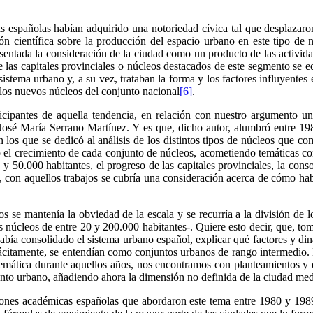
s españolas habían adquirido una notoriedad cívica tal que desplazaro
exión científica sobre la producción del espacio urbano en este tipo d
sentada la consideración de la ciudad como un producto de las activida
s capitales provinciales o núcleos destacados de este segmento se edita
sistema urbano y, a su vez, trataban la forma y los factores influyent
llos nuevos núcleos del conjunto nacional
[6]
.
ticipantes de aquella tendencia, en relación con nuestro argumento un
o José María Serrano Martínez. Y es que, dicho autor, alumbró entre 19
 los que se dedicó al análisis de los distintos tipos de núcleos que c
o el crecimiento de cada conjunto de núcleos, acometiendo temáticas com
 y 50.000 habitantes, el progreso de las capitales provinciales, la conso
do, con aquellos trabajos se cubría una consideración acerca de cómo ha
tos se mantenía la obviedad de la escala y se recurría a la división de
úcleos de entre 20 y 200.000 habitantes-. Quiere esto decir, que, toman
abía consolidado el sistema urbano español, explicar qué factores y din
tácitamente, se entendían como conjuntos urbanos de rango intermedio. D
 temática durante aquellos años, nos encontramos con planteamientos y 
miento urbano, añadiendo ahora la dimensión no definida de la ciudad me
exiones académicas españolas que abordaron este tema entre 1980 y 19