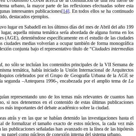
a en
Urbanismo COAM
acerca de la constitución de una red fuerte de
ma urbano, la mayor parte de las reflexiones efectuadas sobre esta
gunas interesantes publicaciones
[14]
. En todos ellos se ha continuado
tido, destacados ejemplos.
tuvo lugar en Sabadell en los últimos días del mes de Abril del año 199
 lugar, aquella misma temática sería abordada de alguna forma en los
 (AGE), deteniéndose específicamente en el estudio de las ciudades
 las ciudades medias volverían a ocupar también de forma monográfica
xión conjunta bajo el representativo título de “
Ciudades intermedias
ad
, no sólo se incluían los contenidos principales de la VII Semana de
 misma temática
,
había iniciado la Unión Internacional de Arquitectos
coloquios celebrados por el Grupo de Geografía Urbana de la AGE se
 la segunda –Antequera 1996-, encabezada por el amplio tema de
La
eguían representando uno de los temas más relevantes de cuantos han
cho, si nos detenemos en el contenido de estas últimas publicaciones
os más importantes del debate académico sobre la ciudad.
as atrás y en las que se habían detenido las investigaciones hasta el
al de formalizar el tamaño exacto de estos núcleos, la cada vez más
n las publicaciones señaladas han avanzado en la línea de las hipótesis
 y su papel como núcleos de conexión interna del sistema urbano.