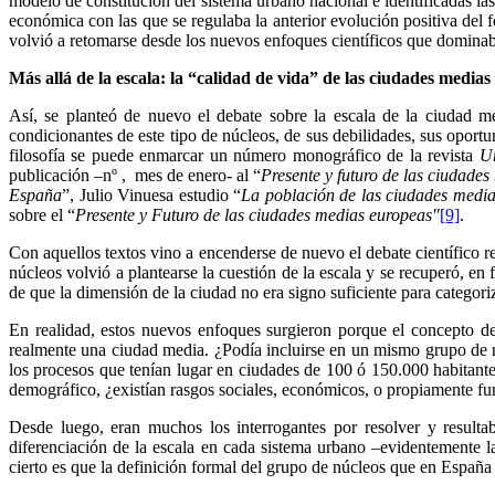
modelo de constitución del sistema urbano nacional e identificadas la
económica con las que se regulaba la anterior evolución positiva del 
volvió a retomarse desde los nuevos enfoques científicos que dominab
Más allá de la escala: la “calidad de vida” de las ciudades medias
Así, se planteó de nuevo el debate sobre la escala de la ciudad m
condicionantes de este tipo de núcleos, de sus debilidades, sus oport
filosofía se puede enmarcar un número monográfico de la revista
U
publicación –nº , mes de enero- al “
Presente y futuro de las ciudades
España
”, Julio Vinuesa estudio “
La población de las ciudades medi
sobre el “
Presente y Futuro de las ciudades medias europeas
"
[9]
.
Con aquellos textos vino a encenderse de nuevo el debate científico re
núcleos volvió a plantearse la cuestión de la escala y se recuperó, en
de que la dimensión de la ciudad no era signo suficiente para categor
En realidad, estos nuevos enfoques surgieron porque el concepto de
realmente una ciudad media. ¿Podía incluirse en un mismo grupo de 
los procesos que tenían lugar en ciudades de 100 ó 150.000 habitan
demográfico, ¿existían rasgos sociales, económicos, o propiamente fu
Desde luego, eran muchos los interrogantes por resolver y resultab
diferenciación de la escala en cada sistema urbano –evidentemente l
cierto es que la definición formal del grupo de núcleos que en España h