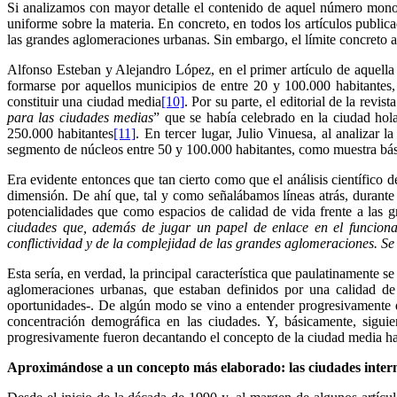
Si analizamos con mayor detalle el contenido de aquel número mon
uniforme sobre la materia. En concreto, en todos los artículos public
las grandes aglomeraciones urbanas. Sin embargo, el límite concreto 
Alfonso Esteban y Alejandro López, en el primer artículo de aquella 
formarse por aquellos municipios de entre 20 y 100.000 habitantes,
constituir una ciudad media
[10]
. Por su parte, el editorial de la rev
para las ciudades medias
” que se había celebrado en la ciudad hol
250.000 habitantes
[11]
. En tercer lugar, Julio Vinuesa, al analizar 
segmento de núcleos entre 50 y 100.000 habitantes, como muestra bási
Era evidente entonces que tan cierto como que el análisis científico 
dimensión. De ahí que, tal y como señalábamos líneas atrás, durante 
potencialidades que como espacios de calidad de vida frente a las 
ciudades que, además de jugar un papel de enlace en el funciona
conflictividad y de la complejidad de las grandes aglomeraciones. Se
Esta sería, en verdad, la principal característica que paulatinamente s
aglomeraciones urbanas, que estaban definidos por una calidad d
oportunidades-. De algún modo se vino a entender progresivamente q
concentración demográfica en las ciudades. Y, básicamente, siguie
progresivamente fueron decantando el concepto de la ciudad media hac
Aproximándose a un concepto más elaborado: las ciudades inter