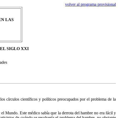
volver al programa provisional
EN LAS
EL SIGLO XXI
dades
os círculos científicos y políticos preocupados por el problema de la
e el Mundo. Este médico sabía que la derrota del hambre no era fácil y
vaticinios de cuándo se resolvería el problema del hambre, no obstante