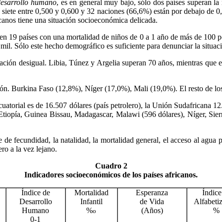
desarrollo humano
, es en general muy bajo, sólo dos países superan l
os siete entre 0,500 y 0,600 y 32 naciones (66,6%) están por debajo de
icanos tiene una situación socioeconómica delicada.
cen 19 países con una mortalidad de niños de 0 a 1 año de más de 100 p
 mil. Sólo este hecho demográfico es suficiente para denunciar la situa
ituación desigual. Libia, Túnez y Argelia superan 70 años, mientras qu
ón. Burkina Faso (12,8%), Níger (17,0%), Mali (19,0%). El resto de los
uatorial es de 16.507 dólares (país petrolero), la Unión Sudafricana 1
 Etiopía, Guinea Bissau, Madagascar, Malawi (596 dólares), Níger, Si
e de fecundidad, la natalidad, la mortalidad general, el acceso al agua
ro a la vez lejano.
Cuadro 2
Indicadores socioeconómicos de los países africanos.
Índice de
Mortalidad
Esperanza
Índice
Desarrollo
Infantil
de Vida
Alfabeti
Humano
%
(Años)
%
o
0-1