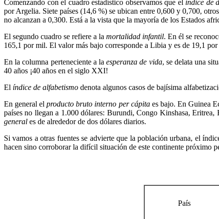
Comenzando con el cuadro estadístico observamos que el
índice de
por Argelia. Siete países (14,6 %) se ubican entre 0,600 y 0,700, otr
no alcanzan a 0,300. Está a la vista que la mayoría de los Estados afr
El segundo cuadro se refiere a la
mortalidad infantil
. En él se recono
165,1 por mil. El valor más bajo corresponde a Libia y es de 19,1 por
En la columna perteneciente a la
esperanza de vida
, se delata una s
40 años ¡40 años en el siglo XXI!
El
índice de
alfabetismo
denota algunos casos de bajísima alfabetizaci
En general el
producto bruto interno per cápita
es bajo. En Guinea Ec
países no llegan a 1.000 dólares: Burundi, Congo Kinshasa, Eritrea,
general
es de alrededor de dos dólares diarios.
Si vamos a otras fuentes se advierte que la población urbana, el índic
hacen sino corroborar la difícil situación de este continente próximo pe
País