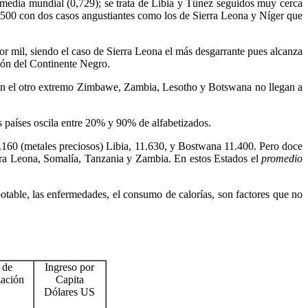
a media mundial (0,729); se trata de Libia y Túnez seguidos muy cerca
 0,500 con dos casos angustiantes como los de Sierra Leona y Níger que
or mil, siendo el caso de Sierra Leona el más desgarrante pues alcanza
ción del Continente Negro.
e en el otro extremo Zimbawe, Zambia, Lesotho y Botswana no llegan a
 países oscila entre 20% y 90% de alfabetizados.
2.160 (metales preciosos) Libia, 11.630, y Bostwana 11.400. Pero doce
erra Leona, Somalía, Tanzania y Zambia. En estos Estados el
promedio
 potable, las enfermedades, el consumo de calorías, son factores que no
 de
Ingreso por
zación
Capita
Dólares US