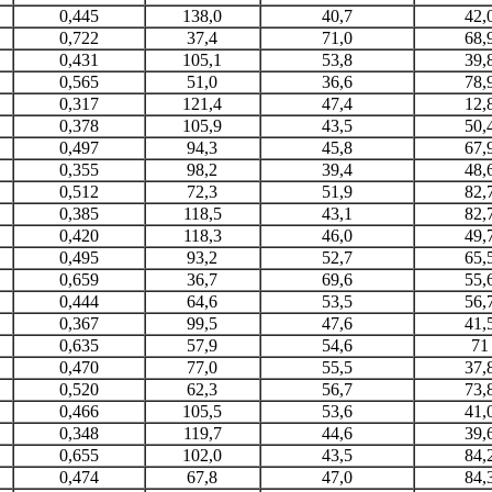
0,445
138,0
40,7
42,
0,722
37,4
71,0
68,
0,431
105,1
53,8
39,
0,565
51,0
36,6
78,
0,317
121,4
47,4
12,
0,378
105,9
43,5
50,
0,497
94,3
45,8
67,
0,355
98,2
39,4
48,
0,512
72,3
51,9
82,
0,385
118,5
43,1
82,
0,420
118,3
46,0
49,
0,495
93,2
52,7
65,
0,659
36,7
69,6
55,
0,444
64,6
53,5
56,
0,367
99,5
47,6
41,
0,635
57,9
54,6
71
0,470
77,0
55,5
37,
0,520
62,3
56,7
73,
0,466
105,5
53,6
41,
0,348
119,7
44,6
39,
0,655
102,0
43,5
84,
0,474
67,8
47,0
84,