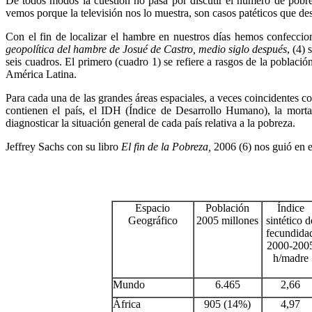
De todos modos la cuestión no pasa por discutir el número de pobre
vemos porque la televisión nos lo muestra, son casos patéticos que de
Con el fin de localizar el hambre en nuestros días hemos confeccion
geopolítica del hambre de Josué de Castro, medio siglo después
, (4)
seis cuadros. El primero (cuadro 1) se refiere a rasgos de la poblac
América Latina.
Para cada una de las grandes áreas espaciales, a veces coincidentes co
contienen el país, el IDH (Índice de Desarrollo Humano), la mortal
diagnosticar la situación general de cada país relativa a la pobreza.
Jeffrey Sachs con su libro
El fin de la Pobreza,
2006 (6) nos guió en est
Espacio
Población
Índice
Geográfico
2005 millones
sintético d
fecundida
2000-200
h/madre
Mundo
6.465
2,66
África
905 (14%)
4,97