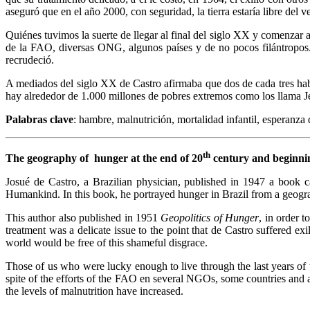
aseguró que en el año 2000, con seguridad, la tierra estaría libre del v
Quiénes tuvimos la suerte de llegar al final del siglo XX y comenzar
de la FAO, diversas ONG, algunos países y de no pocos filántropos.
recrudeció.
A mediados del siglo XX de Castro afirmaba que dos de cada tres habi
hay alrededor de 1.000 millones de pobres extremos como los llama J
Palabras clave
: hambre, malnutrición, mortalidad infantil, esperanza
th
The geography of hunger at the end of 20
century and beginnin
Josué de Castro, a Brazilian physician, published in 1947 a book 
Humankind. In this book, he portrayed hunger in Brazil from a geogr
This author also published in 1951
Geopolitics of Hunger
, in order 
treatment was a delicate issue to the point that de Castro suffered e
world would be free of this shameful disgrace.
Those of us who were lucky enough to live through the last years of t
spite of the efforts of the FAO en several NGOs, some countries and 
the levels of malnutrition have increased.