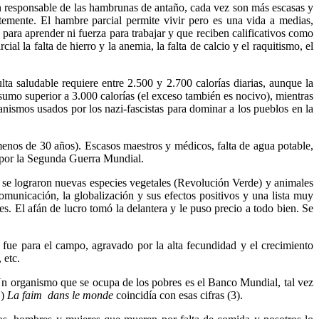
ión responsable de las hambrunas de antaño, cada vez son más escasas y
ntemente. El hambre parcial permite vivir pero es una vida a medias,
para aprender ni fuerza para trabajar y que reciben calificativos como
 la falta de hierro y la anemia, la falta de calcio y el raquitismo, el
a saludable requiere entre 2.500 y 2.700 calorías diarias, aunque la
sumo superior a 3.000 calorías (el exceso también es nocivo), mientras
nismos usados por los nazi-fascistas para dominar a los pueblos en la
 menos de 30 años). Escasos maestros y médicos, falta de agua potable,
s por la Segunda Guerra Mundial.
se lograron nuevas especies vegetales (Revolución Verde) y animales
municación, la globalización y sus efectos positivos y una lista muy
nes. El afán de lucro tomó la delantera y le puso precio a todo bien. Se
 fue para el campo, agravado por la alta fecundidad y el crecimiento
, etc.
n organismo que se ocupa de los pobres es el Banco Mundial, tal vez
1)
La faim dans le monde
coincidía con esas cifras (3).