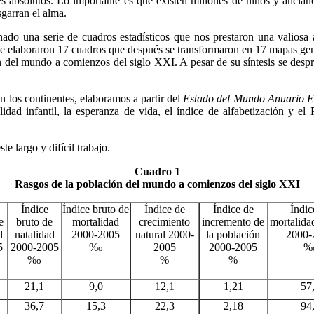
s absolutos. Lo importante es que existen millones de niños y ancia
sgarran el alma.
ado una serie de cuadros estadísticos que nos prestaron una valiosa 
 se elaboraron 17 cuadros que después se transformaron en 17 mapas gene
ión del mundo a comienzos del siglo XXI. A pesar de su síntesis se des
n los continentes, elaboramos a partir del
Estado del Mundo Anuario E
idad infantil, la esperanza de vida, el índice de alfabetización y el
e largo y difícil trabajo.
Cuadro 1
Rasgos de la población del mundo a comienzos del siglo XXI
Índice
Índice bruto de
Índice de
Índice de
Índic
e
bruto de
mortalidad
crecimiento
incremento de
mortalidad
d
natalidad
2000-2005
natural 2000-
la población
2000-
5
2000-2005
%
2005
2000-2005
%
o
%
%
%
o
21,1
9,0
12,1
1,21
57
36,7
15,3
22,3
2,18
94