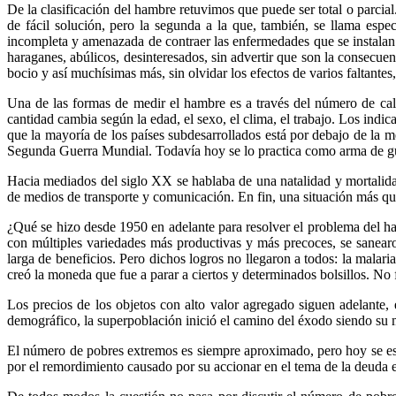
De la clasificación del hambre retuvimos que puede ser total o parcia
de fácil solución, pero la segunda a la que, también, se llama espe
incompleta y amenazada de contraer las enfermedades que se instalan e
haraganes, abúlicos, desinteresados, sin advertir que son la consecuen
bocio y así muchísimas más, sin olvidar los efectos de varios faltantes
Una de las formas de medir el hambre es a través del número de calo
cantidad cambia según la edad, el sexo, el clima, el trabajo. Los ind
que la mayoría de los países subdesarrollados está por debajo de la 
Segunda Guerra Mundial. Todavía hoy se lo practica como arma de gu
Hacia mediados del siglo XX se hablaba de una natalidad y mortalidad 
de medios de transporte y comunicación. En fin, una situación más q
¿Qué se hizo desde 1950 en adelante para resolver el problema del 
con múltiples variedades más productivas y más precoces, se sanearo
larga de beneficios. Pero dichos logros no llegaron a todos: la malaria
creó la moneda que fue a parar a ciertos y determinados bolsillos. N
Los precios de los objetos con alto valor agregado siguen adelante,
demográfico, la superpoblación inició el camino del éxodo siendo su me
El número de pobres extremos es siempre aproximado, pero hoy se es
por el remordimiento causado por su accionar en el tema de la deuda 