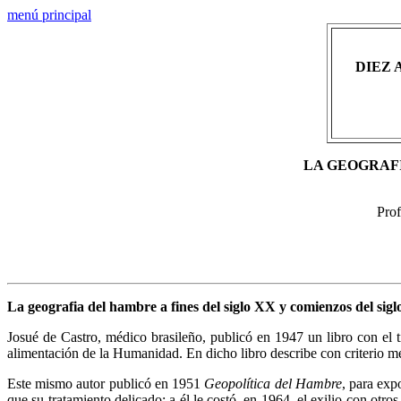
menú principal
DIEZ 
LA GEOGRAF
Prof
La geografia del hambre a fines del siglo XX y comienzos del si
Josué de Castro, médico brasileño, publicó en 1947 un libro con el 
alimentación de la Humanidad. En dicho libro describe con criterio m
Este mismo autor publicó en 1951
Geopolítica del Hambre
, para exp
que su tratamiento delicado; a él le costó, en 1964, el exilio con ot