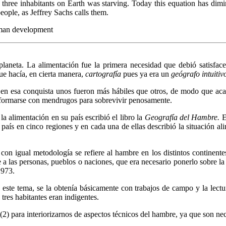
three inhabitants on Earth was starving. Today this equation has dimini
eople, as Jeffrey Sachs calls them.
human development
neta. La alimentación fue la primera necesidad que debió satisfacer
ue hacía, en cierta manera,
cartografía
pues ya era un
geógrafo intuitiv
 en esa conquista unos fueron más hábiles que otros, de modo que ac
nformarse con mendrugos para sobrevivir penosamente.
 alimentación en su país escribió el libro la
Geografía
del Hambre.
E
país en cinco regiones y en cada una de ellas describió la situación ali
 con igual metodología se refiere al hambre en los distintos continen
 las personas, pueblos o naciones, que era necesario ponerlo sobre la m
1973.
este tema, se la obtenía básicamente con trabajos de campo y la lectura
tres habitantes eran indigentes.
 para interiorizarnos de aspectos técnicos del hambre, ya que son nec