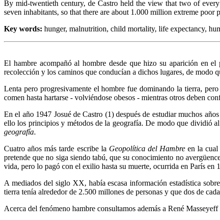
By mid-twentieth century, de Castro held the view that two of every 
seven inhabitants, so that there are about 1.000 million extreme poor p
Key words:
hunger, malnutrition, child mortality, life expectancy, 
El hambre acompañó al hombre desde que hizo su aparición en el pla
recolección y los caminos que conducían a dichos lugares, de modo q
Lenta pero progresivamente el hombre fue dominando la tierra, pero
comen hasta hartarse - volviéndose obesos - mientras otros deben co
En el año 1947 Josué de Castro (1) después de estudiar muchos años la
ello los principios y métodos de la geografía. De modo que dividió al 
geografía
.
Cuatro años más tarde escribe la
Geopolítica
del Hambre
en la cual
pretende que no siga siendo tabú, que su conocimiento no avergüence a
vida, pero lo pagó con el exilio hasta su muerte, ocurrida en París en 
A mediados del siglo XX, había escasa información estadística sobre 
tierra tenía alrededor de 2.500 millones de personas y que dos de cada 
Acerca del fenómeno hambre consultamos además a René Masseyeff (2)