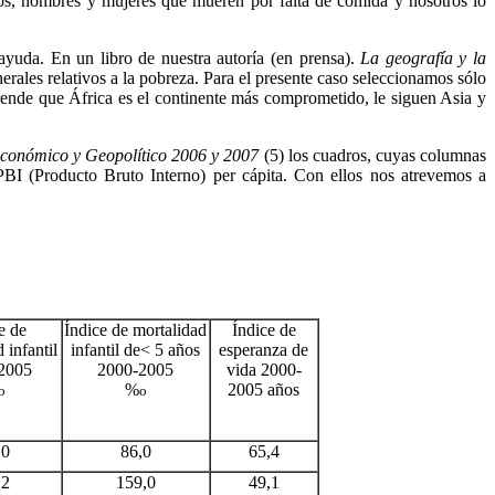
nos, hombres y mujeres que mueren por falta de comida y nosotros lo
ayuda. En un libro de nuestra autoría (en prensa).
La
geografía y la
rales relativos a la pobreza. Para el presente caso seleccionamos sólo
prende que África es el continente más comprometido, le siguen Asia y
conómico y Geopolítico 2006 y 2007
(5) los cuadros, cuyas columnas
 PBI (Producto Bruto Interno) per cápita. Con ellos nos atrevemos a
e de
Índice de mortalidad
Índice de
 infantil
infantil de< 5 años
esperanza de
2005
2000-2005
vida 2000-
%
2005 años
o
o
,0
86,0
65,4
,2
159,0
49,1