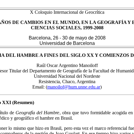
X Coloquio Internacional de Geocrítica
AÑOS DE CAMBIOS EN EL MUNDO, EN LA GEOGRAFÍA Y 
CIENCIAS SOCIALES, 1999-2008
Barcelona, 26 - 30 de mayo de 2008
Universidad de Barcelona
IA DEL
HAMBRE A FINES DEL SIGLO XX Y COMIENZOS D
Raúl Oscar Argentino Manoiloff
esor Titular del Departamento de Geografía de la Facultad de Humani
Universidad Nacional del Nordeste
Resistencia, Chaco, Argentina
Email: (
manoilof@hum.unne.edu.ar
)
glo XXI (Resumen)
título de
Geografía del Hambre
, obra que tuvo formidable acogida en l
édico y geográfico el hambre en Brasil.
oner lo mismo que hizo en Brasil, pero esta vez el marco referencial fu
ros compañeros de la gestión de Joao Goulart. En ese tiempo hizo varios 