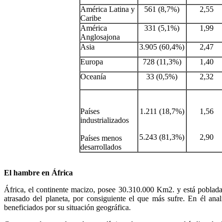
América Latina y
561 (8,7%)
2,55
Caribe
América
331 (5,1%)
1,99
Anglosajona
Asia
3.905 (60,4%)
2,47
Europa
728 (11,3%)
1,40
Oceanía
33 (0,5%)
2,32
Países
1.211 (18,7%)
1,56
industrializados
5.243 (81,3%)
2,90
Países menos
desarrollados
El hambre en África
África, el continente macizo, posee 30.310.000 Km2. y está poblada 
atrasado del planeta, por consiguiente el que más sufre. En él a
beneficiados por su situación geográfica.