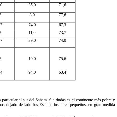
,0
35,0
71,6
8
8,0
77,6
,7
74,0
67,3
2
11,0
73,7
,7
39,0
74,0
7
10,0
75,6
,4
94,0
63,4
particular al sur del Sahara. Sin dudas es el continente más pobre y
mos dejado de lado los Estados insulares pequeños, en gran medida