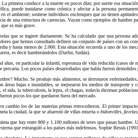
l. La primera conduce a la muerte en pocos días; por suerte esa situac
cífica, puede instalarse como crónica y afectar a la persona permane
n el ambiente; sostiene individuos enclenques que no tienen aptitudes 
cia de una estructura de carencias. Vayan como ejemplos de hambre parcial
, que es más grave.
rías que se ingiere diariamente. Se ha calculado que una persona adult
icadores que hemos consultado definen un conjunto de países con un con
media y hasta menos de 2.000. Esta situación recuerda a uno de los meca
erra, es decir hambreándolos (Darfur, Sudán).
altas, en particular la infantil, esperanza de vida reducida (casos de
ue precaria. Los pocos países desarrollados que había fueron demolido
hambre? Mucho. Se produjo más alimentos, se derrotaron enfermedades, 
n áreas bajas e inundables, se mejoraron los medios de transporte y co
, el sida, la tuberculosis, la lepra, el chagas, todavía diezman poblacio
o fueron pocos los que quedaron fuera del mercado.
 en cambio los de las materias primas retrocedieron. El primer impacto
ta la ciudad, la que se abarrotó de villas miseria o
bidonvilles
,
favelas
tima que hay entre 800 y 1.100 millones de seres que pasan hambre. U
externa que estranguló a los países más indefensos. Sophie Bessis (199