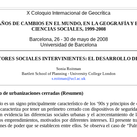
X Coloquio Internacional de Geocrítica
AÑOS DE CAMBIOS EN EL MUNDO, EN LA GEOGRAFÍA Y 
CIENCIAS SOCIALES, 1999-2008
Barcelona, 26 - 30 de mayo de 2008
Universidad de Barcelona
TORES SOCIALES INTERVINIENTES: EL DESARROLLO 
Sonia Roitman
Bartlett School of Planning - University College London
s.roitman@ucl.ac.uk
ollo de urbanizaciones cerradas (Resumen)
 es un signo principalmente característico de los ‘90s y principios de e
caracteriza por tener un perímetro cerrado con dispositivos de segurid
en evidencia las diferencias sociales urbanas y el acrecentamiento de 
os emprendimientos, motivados por diferentes intereses. El presente tra
ones de poder que se establecen entre ellos. Se observa el caso de “P