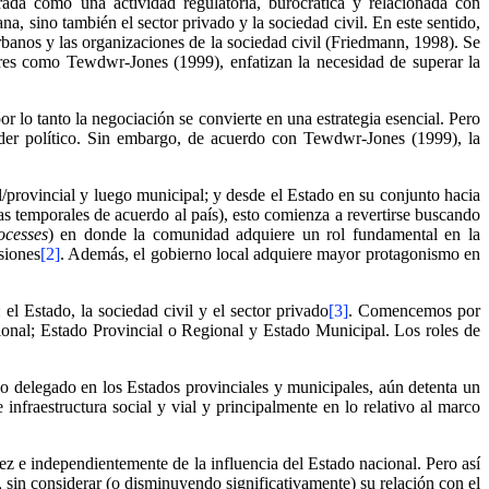
rada como una actividad regulatoria, burocrática y relacionada con
, sino también el sector privado y la sociedad civil. En este sentido,
urbanos y las organizaciones de la sociedad civil (Friedmann, 1998). Se
ores como Tewdwr-Jones (1999), enfatizan la necesidad de superar la
or lo tanto la negociación se convierte en una estrategia esencial. Pero
oder político. Sin embargo, de acuerdo con Tewdwr-Jones (1999), la
l/provincial y luego municipal; y desde el Estado en su conjunto hacia
as temporales de acuerdo al país), esto comienza a revertirse buscando
ocesses
) en donde la comunidad adquiere un rol fundamental en la
siones
[2]
. Además, el gobierno local adquiere mayor protagonismo en
 el Estado, la sociedad civil y el sector privado
[3]
. Comencemos por
acional; Estado Provincial o Regional y Estado Municipal. Los roles de
ido delegado en los Estados provinciales y municipales, aún detenta un
infraestructura social y vial y principalmente en lo relativo al marco
z e independientemente de la influencia del Estado nacional. Pero así
sin considerar (o disminuyendo significativamente) su relación con el