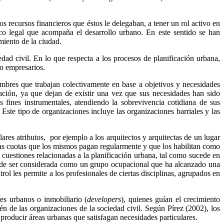
os recursos financieros que éstos le delegaban, a tener un rol activo en
rco legal que acompaña el desarrollo urbano. En este sentido se han
miento de la ciudad.
edad civil. En lo que respecta a los procesos de planificación urbana,
/o empresarios.
mbres que trabajan colectivamente en base a objetivos y necesidades
uración, ya que dejan de existir una vez que sus necesidades han sido
s fines instrumentales, atendiendo la sobrevivencia cotidiana de sus
ste tipo de organizaciones incluye las organizaciones barriales y las
res atributos, por ejemplo a los arquitectos y arquitectas de un lugar
e las cuotas que los mismos pagan regularmente y que los habilitan como
cuestiones relacionadas a la planificación urbana, tal como sucede en
puede ser considerada como un grupo ocupacional que ha alcanzado una
ol les permite a los profesionales de ciertas disciplinas, agrupados en
res urbanos o inmobiliario (
developers
), quienes guían el crecimiento
n de las organizaciones de la sociedad civil. Según Pírez (2002), los
producir áreas urbanas que satisfagan necesidades particulares.