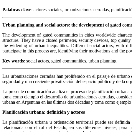
Palabras clave
: actores sociales, urbanizaciones cerradas, planificac
Urban planning and social actors: the development of gated comm
The development of gated communities in cities worldwide characteri
structure. They have a closed perimeter, security devices, top-qualit
the widening of urban inequalities. Different social actors, with di
participate in this process are, identifying their motivations and the
Key words
: social actors, gated communities, urban planning
Las urbanizaciones cerradas han proliferado en el paisaje de urbano 
seguridad y una creciente privatización del espacio público y de la or
La presente comunicación analiza el proceso de planificación urbana c
toma como ejemplo el desarrollo de urbanizaciones cerradas, consideran
urbana en Argentina en las últimas dos décadas y toma como ejemplo e
Planificación urbana: definición y actores
La planificación urbana u ordenación territorial puede ser definid
relacionada con el rol del Estado, en sus diferentes niveles, para 