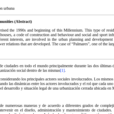
ión urbana
unities (Abstract)
sed the 1990s and beginning of this Millennium. This type of resident
y houses, a code of construction and behaviour and social and sport in
fferent interests, are involved in the urban planning and development
 power relations that are developed. The case of “Palmares”, one of the l
de ciudades en todo el mundo principalmente durante las dos últimas déc
ganización social dentro de las mismas
[1]
.
onsiderando los principales actores sociales involucrados. Los mismos e
do las dinámicas entre los actores involucrados y el rol que cada uno de 
l desarrollo y situación legal de una urbanización cerrada ubicada en
a de numerosas maneras y de acuerdo a diferentes grados de complejid
intervenir en el diseño, administración y mantenimiento de ciudades. 