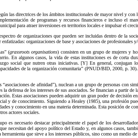
gún las directrices de los ámbitos institucionales de mayor nivel y con l
e implementación de programas y recursos financieros e incluso el ma
icipal para atraer inversiones en territorios locales e impulsar el creci
 espectro de organizaciones que pueden ser incluidas dentro de la soci
r enfatizadas: organizaciones de base y asociaciones de profesionales y
as” (
grassroots organisations
) consisten en un grupo de mujeres y ho
arrio. En algunos casos, la vida de estas instituciones es de corta d
azgo social que nutren otras iniciativas. [Y] En general, conjugan lo
 capacidades de la organización comunitaria” (PNUD/BID, 2000, p. 30). E
 “asociaciones de afinidad”), nuclean a un grupo de personas con simila
s la defensa de los intereses de sus asociados. Se financian a partir d
ación. Estas asociaciones pueden adquirir un gran poder de decisión en 
 social y de conocimiento. Siguiendo a Healey (1985), una profesión 
lidades y conocimiento en una materia determinada. Esta posición de contr
tros actores sociales.
rupo es necesario destacar principalmente el papel de los desarrollado
e necesitan del apoyo político del Estado y, en algunos casos, tambié
a herramienta que sirve a los intereses públicos, sino como un medio de 