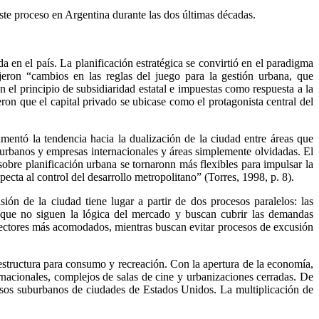
este proceso en Argentina durante las dos últimas décadas.
 en el país. La planificación estratégica se convirtió en el paradigma
jeron “cambios en las reglas del juego para la gestión urbana, que
 el principio de subsidiaridad estatal e impuestas como respuesta a la
eron que el capital privado se ubicase como el protagonista central del
mentó la tendencia hacia la dualización de la ciudad entre áreas que
 urbanos y empresas internacionales y áreas simplemente olvidadas. El
sobre planificación urbana se tornaronn más flexibles para impulsar la
specta al control del desarrollo metropolitano” (Torres, 1998, p. 8).
ión de la ciudad tiene lugar a partir de dos procesos paralelos: las
es que no siguen la lógica del mercado y buscan cubrir las demandas
 sectores más acomodados, mientras buscan evitar procesos de excusión
estructura para consumo y recreación. Con la apertura de la economía,
rnacionales, complejos de salas de cine y urbanizaciones cerradas. De
esos suburbanos de ciudades de Estados Unidos. La multiplicación de