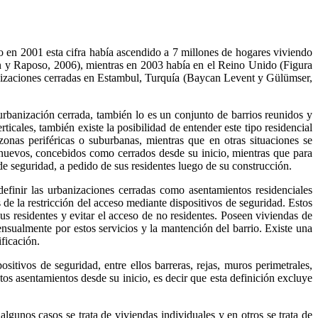
 en 2001 esta cifra había ascendido a 7 millones de hogares viviendo
n y Raposo, 2006), mientras en 2003 había en el Reino Unido (Figura
anizaciones cerradas en Estambul, Turquía (Baycan Levent y Gülümser,
banización cerrada, también lo es un conjunto de barrios reunidos y
ticales, también existe la posibilidad de entender este tipo residencial
nas periféricas o suburbanas, mientras que en otras situaciones se
 nuevos, concebidos como cerrados desde su inicio, mientras que para
de seguridad, a pedido de sus residentes luego de su construcción.
definir las urbanizaciones cerradas como asentamientos residenciales
e la restricción del acceso mediante dispositivos de seguridad. Estos
s residentes y evitar el acceso de no residentes. Poseen viviendas de
ensualmente por estos servicios y la mantención del barrio. Existe una
ficación.
tivos de seguridad, entre ellos barreras, rejas, muros perimetrales,
tos asentamientos desde su inicio, es decir que esta definición excluye
gunos casos se trata de viviendas individuales y en otros se trata de