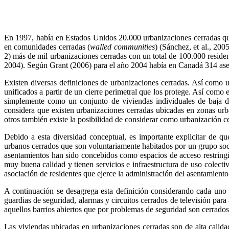
En 1997, había en Estados Unidos 20.000 urbanizaciones cerradas que
en comunidades cerradas (
walled communities
) (Sánchez, et al., 20
2) más de mil urbanizaciones cerradas con un total de 100.000 resid
2004). Según Grant (2006) para el año 2004 había en Canadá 314 asen
Existen diversas definiciones de urbanizaciones cerradas. Así como
unificados a partir de un cierre perimetral que los protege. Así como e
simplemente como un conjunto de viviendas individuales de baja de
considera que existen urbanizaciones cerradas ubicadas en zonas urb
otros también existe la posibilidad de considerar como urbanización ce
Debido a esta diversidad conceptual, es importante explicitar de qu
urbanos cerrados que son voluntariamente habitados por un grupo soci
asentamientos han sido concebidos como espacios de acceso restringid
muy buena calidad y tienen servicios e infraestructura de uso colecti
asociación de residentes que ejerce la administración del asentamient
A continuación se desagrega esta definición considerando cada uno d
guardias de seguridad, alarmas y circuitos cerrados de televisión para
aquellos barrios abiertos que por problemas de seguridad son cerrados
Las viviendas ubicadas en urbanizaciones cerradas son de alta calida