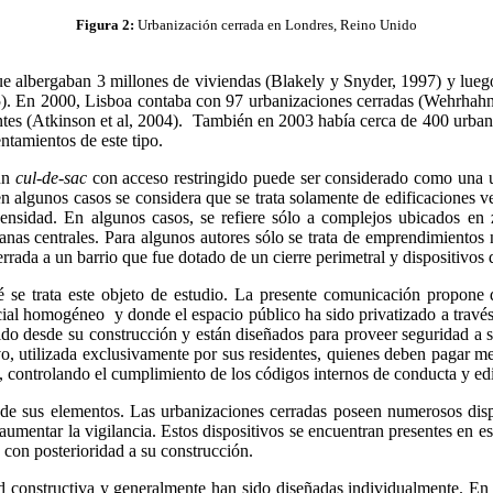
Figura 2:
Urbanización cerrada en Londres, Reino Unido
 albergaban 3 millones de viviendas (Blakely y Snyder, 1997) y luego
05). En 2000, Lisboa contaba con 97 urbanizaciones cerradas (Wehrhah
entes (Atkinson et al, 2004). También en 2003 había cerca de 400 urb
tamientos de este tipo.
 un
cul-de-sac
con acceso restringido puede ser considerado como una ur
n algunos casos se considera que se trata solamente de edificaciones ver
nsidad. En algunos casos, se refiere sólo a complejos ubicados en zo
anas centrales. Para algunos autores sólo se trata de emprendimientos
rrada a un barrio que fue dotado de un cierre perimetral y dispositivos 
é se trata este objeto de estudio. La presente comunicación propone 
al homogéneo y donde el espacio público ha sido privatizado a través d
o desde su construcción y están diseñados para proveer seguridad a su
vo, utilizada exclusivamente por sus residentes, quienes deben pagar m
o, controlando el cumplimiento de los códigos internos de conducta y edi
e sus elementos. Las urbanizaciones cerradas poseen numerosos disposi
 aumentar la vigilancia. Estos dispositivos se encuentran presentes en es
 con posterioridad a su construcción.
d constructiva y generalmente han sido diseñadas individualmente. En al