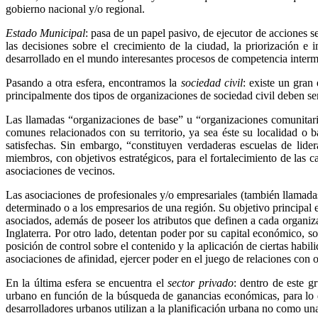
gobierno nacional y/o regional.
Estado Municipal
: pasa de un papel pasivo, de ejecutor de acciones se
las decisiones sobre el crecimiento de la ciudad, la priorización 
desarrollado en el mundo interesantes procesos de competencia intermun
Pasando a otra esfera, encontramos la
sociedad civil
: existe un gran
principalmente dos tipos de organizaciones de sociedad civil deben se
Las llamadas “organizaciones de base” u “organizaciones comunitari
comunes relacionados con su territorio, ya sea éste su localidad o b
satisfechas. Sin embargo, “constituyen verdaderas escuelas de lider
miembros, con objetivos estratégicos, para el fortalecimiento de las
asociaciones de vecinos.
Las asociaciones de profesionales y/o empresariales (también llamadas
determinado o a los empresarios de una región. Su objetivo principal e
asociados, además de poseer los atributos que definen a cada organiz
Inglaterra. Por otro lado, detentan poder por su capital económico,
posición de control sobre el contenido y la aplicación de ciertas habi
asociaciones de afinidad, ejercer poder en el juego de relaciones con o
En la última esfera se encuentra el
sector privado
: dentro de este g
urbano en función de la búsqueda de ganancias económicas, para lo qu
desarrolladores urbanos utilizan a la planificación urbana no como un