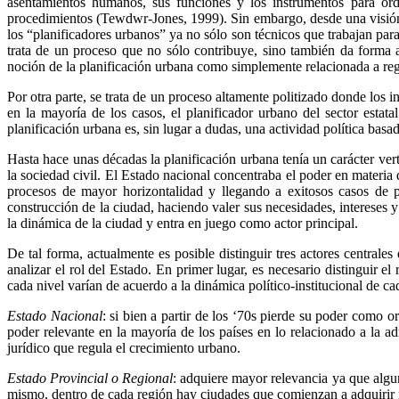
asentamientos humanos, sus funciones y los instrumentos para orde
procedimientos (Tewdwr-Jones, 1999). Sin embargo, desde una visión má
los “planificadores urbanos” ya no sólo son técnicos que trabajan para
trata de un proceso que no sólo contribuye, sino también da forma 
noción de la planificación urbana como simplemente relacionada a reg
Por otra parte, se trata de un proceso altamente politizado donde los i
en la mayoría de los casos, el planificador urbano del sector est
planificación urbana es, sin lugar a dudas, una actividad política basad
Hasta hace unas décadas la planificación urbana tenía un carácter verti
la sociedad civil. El Estado nacional concentraba el poder en materia
procesos de mayor horizontalidad y llegando a exitosos casos de p
construcción de la ciudad, haciendo valer sus necesidades, intereses 
la dinámica de la ciudad y entra en juego como actor principal.
De tal forma, actualmente es posible distinguir tres actores centrales
analizar el rol del Estado. En primer lugar, es necesario distinguir 
cada nivel varían de acuerdo a la dinámica político-institucional de ca
Estado Nacional
: si bien a partir de los ‘70s pierde su poder como 
poder relevante en la mayoría de los países en lo relacionado a la ad
jurídico que regula el crecimiento urbano.
Estado Provincial o Regional
: adquiere mayor relevancia ya que algu
mismo, dentro de cada región hay ciudades que comienzan a adquirir r