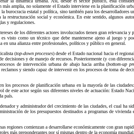
nar la dinámica urbana. Así, desde el sector público, está conside
s amplia, no solamente el Estado interviene en la planificación urbana
 la burocracia estatal y política, sino también para los desarrolladores 
a la restructuración social y económica. En este sentido, algunos aut
las y regulaciones.
ntereses de los diferentes actores involucrados tienen gran relevancia y p
atal es visto como un técnico que debe mantenerse ajeno al juego y p
a en una alianza entre profesionales, políticos y público en general.
calista (
top-down processes
) desde el Estado nacional hacia el regiona
 de decisiones y de manejo de recursos. Posteriormente (y con diferenci
rocesos de intervención urbana de abajo hacia arriba (
bottom-up pr
y reclamos y siendo capaz de intervenir en los procesos de toma de deci
 en los procesos de planificación urbana en la mayoría de las ciudades:
el rol de este actor según sus diferentes niveles de actuación: Estado N
da país.
ordenador y administrador del crecimiento de las ciudades, el cual ha s
ministración de los presupuestos destinados a programas de vivienda e 
nas regiones comienzan a desarrollarse económicamente con gran rapide
oles más preponderantes por sí mismas dentro de la economía mundial, 