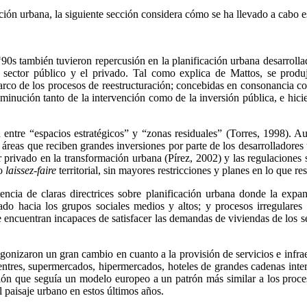
ación urbana, la siguiente sección considera cómo se ha llevado a cabo 
0s también tuvieron repercusión en la planificación urbana desarrollada
 sector público y el privado. Tal como explica de Mattos, se produ
arco de los procesos de reestructuración; concebidas en consonancia con
disminución tanto de la intervención como de la inversión pública, e hici
 entre “espacios estratégicos” y “zonas residuales” (Torres, 1998). Au
áreas que reciben grandes inversiones por parte de los desarrolladores
 privado en la transformación urbana (Pírez, 2002) y las regulaciones 
ro
laissez-faire
territorial, sin mayores restricciones y planes en lo que re
encia de claras directrices sobre planificación urbana donde la expans
tado hacia los grupos sociales medios y altos; y procesos irregular
se encuentran incapaces de satisfacer las demandas de viviendas de los
gonizaron un gran cambio en cuanto a la provisión de servicios e infra
entres, supermercados, hipermercados, hoteles de grandes cadenas inte
ación que seguía un modelo europeo a un patrón más similar a los proc
 paisaje urbano en estos últimos años.