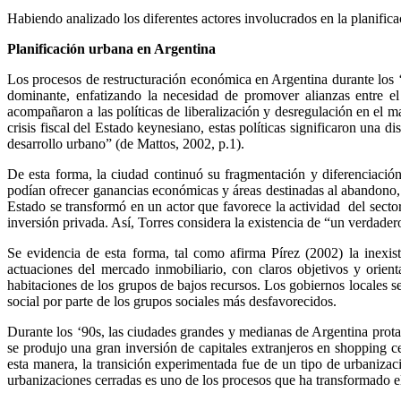
Habiendo analizado los diferentes actores involucrados en la planific
Planificación urbana en Argentina
Los procesos de restructuración económica en Argentina durante los ‘9
dominante, enfatizando la necesidad de promover alianzas entre el
acompañaron a las políticas de liberalización y desregulación en el m
crisis fiscal del Estado keynesiano, estas políticas significaron una 
desarrollo urbano” (de Mattos, 2002, p.1).
De esta forma, la ciudad continuó su fragmentación y diferenciación
podían ofrecer ganancias económicas y áreas destinadas al abandono, 
Estado se transformó en un actor que favorece la actividad del sector
inversión privada. Así, Torres considera la existencia de “un verdade
Se evidencia de esta forma, tal como afirma Pírez (2002) la inexist
actuaciones del mercado inmobiliario, con claros objetivos y orien
habitaciones de los grupos de bajos recursos. Los gobiernos locales 
social por parte de los grupos sociales más desfavorecidos.
Durante los ‘90s, las ciudades grandes y medianas de Argentina prota
se produjo una gran inversión de capitales extranjeros en shopping c
esta manera, la transición experimentada fue de un tipo de urbaniz
urbanizaciones cerradas es uno de los procesos que ha transformado el