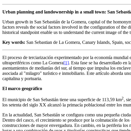
Urban planning and landownership in a small town: San Sebasti
Urban growth in San Sebastián de la Gomera, capital of the homonym 
factors reveals the social factors involved in the configuration of the
historical standpoint enable us to understand the current image of the
Key words:
San Sebastian de La Gomera, Canary Islands, Spain, socio
El proceso de terciarización experimentado por la economía mundial en
ultraperiféricos como La Gomera
[1]
. Esta fase se ha desarrollado en 
asentamientos de medianías del sur, al tiempo que impulsa los enclav
asociada al "milagro" turístico e inmobiliario. Este artículo aborda 
capitalina y portuaria.
El marco geográfico
2
El municipio de San Sebastián tiene una superficie de 113,59 km
, si
los setenta del siglo XX alcanzó la primacía poblacional entre los mu
En la actualidad, San Sebastián se configura como una pequeña ciudad
Dentro del casco, el crecimiento se produce por la colmatación de los
construcciones de mayor envergadura. En cambio, en la periferia los n
lugar a una combinación de usos y tipologías constructivas que tiende