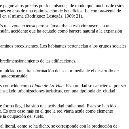
que pague altos precios por los mismos; de modo que muchos de estos
ones en aras de una optimización de beneficios. La compra-venta de
til en sí misma (Rodríguez Lestegás, 1989: 21).
s una zona extensa pero su área urbana está circunscrita a una
astián, accidente que ha actuado como barrera natural a la expansión
aminos preexistentes. Los habitantes pertenecían a los grupos sociales
obredimensionamiento de las edificaciones.
n iniciado una transformación del sector mediante el desarrollo de
a autoconstruida.
e es conocido como
Llano de La Villa
. Esta unidad se caracteriza por ser
instalado urbanizaciones turísticas, con una tipología de ciudad
 forma ilegal ha sido una actividad tradicional. Estas se han ido
ble. Es otro caso más en el que la red viaria actúa como elemento
 la ocupación del suelo.
l litoral, como se ha dicho, se corresponde con la producción de