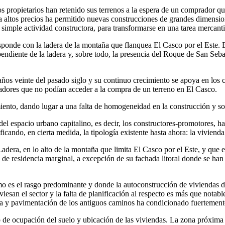
s propietarios han retenido sus terrenos a la espera de un comprador 
 a altos precios ha permitido nuevas construcciones de grandes dimensi
la simple actividad constructora, para transformarse en una tarea mercan
sponde con la ladera de la montaña que flanquea El Casco por el Este. E
 pendiente de la ladera y, sobre todo, la presencia del Roque de San Seb
años veinte del pasado siglo y su continuo crecimiento se apoya en los c
cadores que no podían acceder a la compra de un terreno en El Casco.
miento, dando lugar a una falta de homogeneidad en la construcción y s
l espacio urbano capitalino, es decir, los constructores-promotores, ha
icando, en cierta medida, la tipología existente hasta ahora: la viviend
Ladera, en lo alto de la montaña que limita El Casco por el Este, y qu
de residencia marginal, a excepción de su fachada litoral donde se han 
smo es el rasgo predominante y donde la autoconstrucción de viviendas de
aviesan el sector y la falta de planificación al respecto es más que nota
ra y pavimentación de los antiguos caminos ha condicionado fuertemente
de ocupación del suelo y ubicación de las viviendas. La zona próxima a