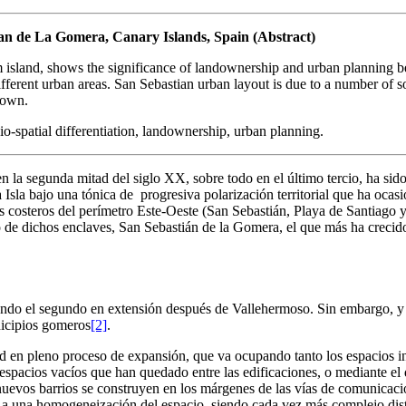
an de La Gomera, Canary Islands, Spain (Abstract)
island, shows the significance of landownership and urban planning be
 different urban areas. San Sebastian urban layout is due to a number of
 town.
-spatial differentiation, landownership, urban planning.
 la segunda mitad del siglo XX, sobre todo en el último tercio, ha sid
la Isla bajo una tónica de progresiva polarización territorial que ha ocas
es costeros del perímetro Este-Oeste (San Sebastián, Playa de Santiago
uno de dichos enclaves, San Sebastián de la Gomera, el que más ha crec
endo el segundo en extensión después de Vallehermoso. Sin embargo, y a p
nicipios gomeros
[2]
.
 en pleno proceso de expansión, que va ocupando tanto los espacios inte
 espacios vacíos que han quedado entre las edificaciones, o mediante el
uevos barrios se construyen en los márgenes de las vías de comunicació
 a una homogeneización del espacio, siendo cada vez más complejo disti