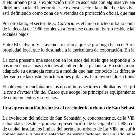
suelo urbano para la explotación turística asociada con algunas viviend
dirigimos hacia el interior de este extenso sector, la calidad de las v
está definiendo como zona de viviendas de protección oficial, que mar
Por otro lado, el sector de
El Calvario
es el único núcleo urbano conti
de la década de 1960 comienza a formarse como un barrio residencial, ac
sociales bajos.
Entre El Calvario y la avenida marítima que se prolonga hacia el Sur 
propiedad local que lo destinaba a la agricultura de exportación. En l
La zona presenta una sucesión en los usos del suelo que responde a lo
pasar en épocas más recientes al cultivo de la platanera. En estos momen
adaptado su estrategia rentista a medida que han conocido las diferent
derivado de las distintas actuaciones públicas, han favorecido su tran
Finalmente, mencionamos los dos últimos sectores delimitados. En pr
l
a
zona deextensión del Casco
que
acoge los principales equipamientos
de equipamientos y servicios.
Una aproximación histórica al crecimiento urbano de San Sebast
La evolución del núcleo de San Sebastián y, concretamente, de la Vill
actualidad. Desde la primera representación de la capital en 1588, co
de capital insular, los límites del perímetro urbano de La Villa no suf
consecuencia, a nuestro entender, de varios factores. Por un lado, el s