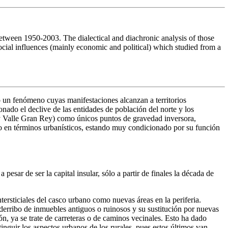
tween 1950-2003. The dialectical and diachronic analysis of those
 social influences (mainly economic and political) which studied from a
o un fenómeno cuyas manifestaciones alcanzan a territorios
ionado el declive de las entidades de población del norte y los
 y Valle Gran Rey) como únicos puntos de gravedad inversora,
ido en términos urbanísticos, estando muy condicionado por su función
esar de ser la capital insular, sólo a partir de finales la década de
rsticiales del casco urbano como nuevas áreas en la periferia.
 derribo de inmuebles antiguos o ruinosos y su sustitución por nuevas
n, ya se trate de carreteras o de caminos vecinales. Esto ha dado
nguir los aspectos urbanos de los rurales, pues estos últimos van