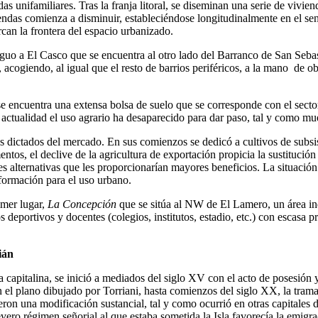
as unifamiliares. Tras la franja litoral, se diseminan una serie de vivie
iviendas comienza a disminuir, estableciéndose longitudinalmente en el s
can la frontera del espacio urbanizado.
guo a El Casco que se encuentra al otro lado del Barranco de San Sebas
ogiendo, al igual que el resto de barrios periféricos, a la mano de obra
se encuentra una extensa bolsa de suelo que se corresponde con el sect
a actualidad el uso agrario ha desaparecido para dar paso, tal y como mu
s dictados del mercado. En sus comienzos se dedicó a cultivos de subsis
tos, el declive de la agricultura de exportación propicia la sustitución 
es alternativas que les proporcionarían mayores beneficios. La situació
sformación para el uso urbano.
imer lugar,
La Concepción
que se sitúa al NW de El Lamero, un área ind
 deportivos y docentes (colegios, institutos, estadio, etc.) con escasa 
ián
a capitalina, se inició a mediados del siglo XV con el acto de posesión
n el plano dibujado por Torriani, hasta comienzos del siglo XX, la tram
rieron una modificación sustancial, tal y como ocurrió en otras capitales 
evero régimen señorial al que estaba sometida la Isla favorecía la emigra