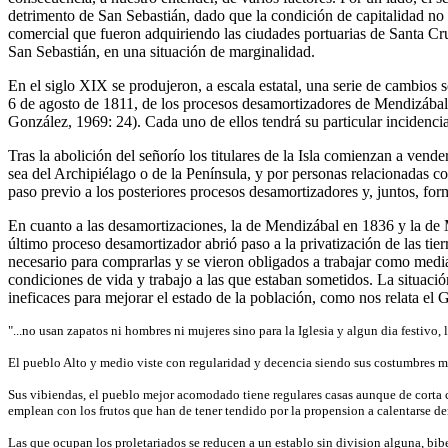
detrimento de San Sebastián, dado que la condición de capitalidad no 
comercial que fueron adquiriendo las ciudades portuarias de Santa Cru
San Sebastián, en una situación de marginalidad.
En el siglo XIX se produjeron, a escala estatal, una serie de cambios
6 de agosto de 1811, de los procesos desamortizadores de Mendizábal
González, 1969: 24). Cada uno de ellos tendrá su particular incidencia 
Tras la abolición del señorío los titulares de la Isla comienzan a vende
sea del Archipiélago o de la Península, y por personas relacionadas c
paso previo a los posteriores procesos desamortizadores y, juntos, for
En cuanto a las desamortizaciones, la de Mendizábal en 1836 y la de M
último proceso desamortizador abrió paso a la privatización de las tier
necesario para comprarlas y se vieron obligados a trabajar como media
condiciones de vida y trabajo a las que estaban sometidos. La situaci
ineficaces para mejorar el estado de la población, como nos relata e
"...no usan zapatos ni hombres ni mujeres sino para la Iglesia y algun dia festivo, 
El pueblo Alto y medio viste con regularidad y decencia siendo sus costumbres m
Sus vibiendas, el pueblo mejor acomodado tiene regulares casas aunque de corta c
emplean con los frutos que han de tener tendido por la propension a calentarse d
Las que ocupan los proletariados se reducen a un establo sin division alguna, bib