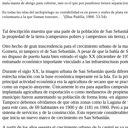
mala manta de abrigo para cubrirse, raro es el que por pundonor tienen separacion 
En todas las islas del archipielago su contabilidad es en pesos y reales de plata
columnaria a la que llaman tostones... . "(Díaz Padilla, 1986: 53-54).
Tal descripción muestra que una parte de la población de San Sebast
la propiedad de la tierra (campesinos pobres y campesinos sin tierra)
Otro hecho de gran trascendencia para el crecimiento urbano de la may
Gomera, ni tampoco el de San Sebastián. A pesar de que la bahía de S
no dispuso de puerto hasta bien entrado el siglo XX (diciembre de 1957)
entramado económico importante vinculado a las infraestructuras port
Durante el siglo XX, la imagen urbana de San Sebastián queda diferen
estrecha relación con la base económica imperante en la Isla. En la 
principal actividad económica era la agricultura de secano que se pr
como un espacio atrayente. Únicamente lo era para aquellos campesinos
implantada agricultura de exportación o como medianeros de propietario
municipio fueron aumentando su población de forma lenta -en algunos 
Tampoco debemos olvidarnos de que otras zonas como la Laguna de San
para este caso, de 69 habitantes en 1900 y de 1181 en 1960. Pero a pa
sistema de servicios y de la construcción. Esto repercute considerablem
que inicia un nuevo marco de crecimiento en San Sebastián.
A partir de los años sesenta el crecimiento urbano de la capital se v