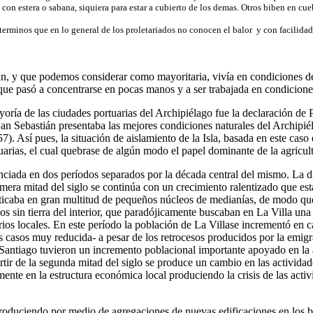
con estera o sabana, siquiera para estar a cubierto de los demas. Otros biben en cue
 enterminos que en lo general de los proletariados no conocen el balor y con facili
ián, y que podemos considerar como mayoritaria, vivía en condiciones 
, que pasó a concentrarse en pocas manos y a ser trabajada en condicion
oría de las ciudades portuarias del Archipiélago fue la declaración de
an Sebastián presentaba las mejores condiciones naturales del Archipié
. Así pues, la situación de aislamiento de la Isla, basada en este caso 
uarias, el cual quebrase de algún modo el papel dominante de la agricu
ciada en dos períodos separados por la década central del mismo. La di
primera mitad del siglo se continúa con un crecimiento ralentizado qu
acticaba en gran multitud de pequeños núcleos de medianías, de modo que
 sin tierra del interior, que paradójicamente buscaban en La Villa
una 
s locales. En este período la población de La Villase incrementó en cas
casos muy reducida- a pesar de los retrocesos producidos por la emigr
tiago tuvieron un incremento poblacional importante apoyado en la ag
rtir de la segunda mitad del siglo se produce un cambio en las activida
ente en la estructura económica local produciendo la crisis de las activ
a produciendo por medio de agregaciones de nuevas edificaciones en los 