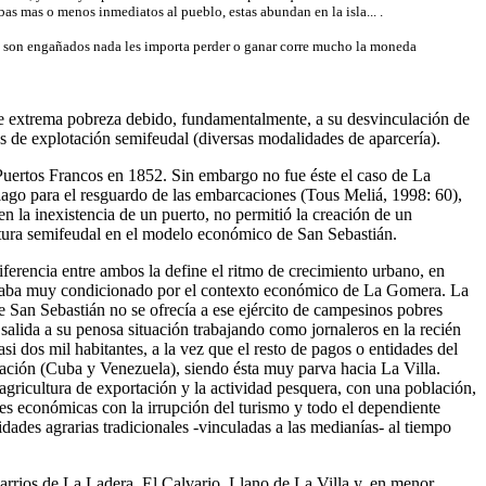
bas mas o menos inmediatos al pueblo, estas abundan en la isla... .
dad son engañados nada les importa perder o ganar corre mucho la moneda
de extrema pobreza debido, fundamentalmente, a su desvinculación de
es de explotación semifeudal (diversas modalidades de aparcería).
 Puertos Francos en 1852. Sin embargo no fue éste el caso de La
lago para el resguardo de las embarcaciones (Tous Meliá, 1998: 60),
en la inexistencia de un puerto, no permitió la creación de un
ltura semifeudal en el modelo económico de San Sebastián.
ferencia entre ambos la define el ritmo de crecimiento urbano, en
e estaba muy condicionado por el contexto económico de La Gomera. La
 San Sebastián no se ofrecía a ese ejército de campesinos pobres
salida a su penosa situación trabajando como jornaleros en la recién
i dos mil habitantes, a la vez que el resto de pagos o entidades del
ación (Cuba y Venezuela), siendo ésta muy parva hacia La Villa.
ricultura de exportación y la actividad pesquera, con una población,
des económicas con la irrupción del turismo y todo el dependiente
idades agrarias tradicionales -vinculadas a las medianías- al tiempo
barrios de La Ladera, El Calvario, Llano de La Villa y, en menor