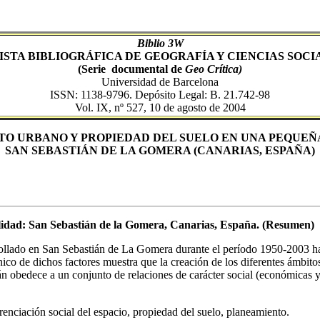
Biblio 3W
ISTA BIBLIOGRÁFICA DE GEOGRAFÍA Y CIENCIAS SOCI
(Serie documental de
Geo Crítica)
Universidad de Barcelona
ISSN: 1138-9796. Depósito Legal: B. 21.742-98
Vol. IX, nº 527, 10 de agosto de 2004
O URBANO Y PROPIEDAD DEL SUELO EN UNA PEQUEÑ
SAN SEBASTIÁN DE LA GOMERA (CANARIAS, ESPAÑA)
lidad: San Sebastián de la Gomera, Canarias, España. (Resumen)
rollado en San Sebastián de La Gomera durante el período 1950-2003 ha
crónico de dichos factores muestra que la creación de los diferentes ámb
n obedece a un conjunto de relaciones de carácter social (económicas y
renciación social del espacio, propiedad del suelo, planeamiento.