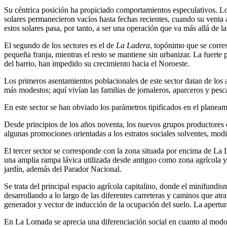
Su céntrica posición ha propiciado comportamientos especulativos. Lo
solares permanecieron vacíos hasta fechas recientes, cuando su venta
estos solares pasa, por tanto, a ser una operación que va más allá de 
El segundo de los sectores es el de
La Ladera
, topónimo que se corre
pequeña franja, mientras el resto se mantiene sin urbanizar. La fuerte
del barrio, han impedido su crecimiento hacia el Noroeste.
Los primeros asentamientos poblacionales de este sector datan de los 
más modestos; aquí vivían las familias de jornaleros, aparceros y pes
En este sector se han obviado los parámetros tipificados en el planea
Desde principios de los años noventa, los nuevos grupos productores de
algunas promociones orientadas a los estratos sociales solventes, modif
El tercer sector se corresponde con la zona situada por encima de La 
una amplia rampa lávica utilizada desde antiguo como zona agrícola y 
jardín, además del Parador Nacional.
Se trata del principal espacio agrícola capitalino, donde el minifundi
desarrollando a lo largo de las diferentes carreteras y caminos que atr
generador y vector de inducción de la ocupación del suelo. La apertu
En La Lomada se aprecia una diferenciación social en cuanto al modo 