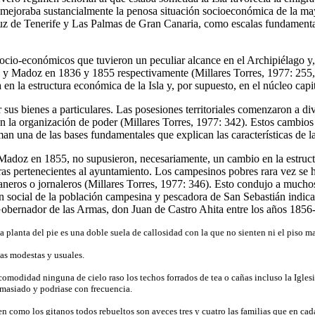
mejoraba sustancialmente la penosa situación socioeconómica de la mayor
z de Tenerife y Las Palmas de Gran Canaria, como escalas fundamentales
 socio-económicos que tuvieron un peculiar alcance en el Archipiélago y
 y Madoz en 1836 y 1855 respectivamente (Millares Torres, 1977: 255, 
en la estructura económica de la Isla y, por supuesto, en el núcleo capit
r sus bienes a particulares. Las posesiones territoriales comenzaron a di
on la organización de poder (Millares Torres, 1977: 342). Estos cambio
man una de las bases fundamentales que explican las características de l
adoz en 1855, no supusieron, necesariamente, un cambio en la estructura
ras pertenecientes al ayuntamiento. Los campesinos pobres rara vez se hic
neros o jornaleros (Millares Torres, 1977: 346). Esto condujo a muchos 
ón social de la población campesina y pescadora de San Sebastián indica
l Gobernador de las Armas, don Juan de Castro Ahita entre los años 1856
la planta del pie es una doble suela de callosidad con la que no sienten ni el piso ma
as modestas y usuales.
omodidad ninguna de cielo raso los techos forrados de tea o cañas incluso la Igles
emasiado y podriase con frecuencia.
en como los gitanos todos rebueltos son aveces tres y cuatro las familias que en cad