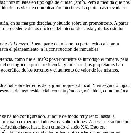
ndas unifamiliares en tipología de ciudad-jardín. Pero a medida que nos
entido de las vías de comunicación interiores. La parte más elevada se
tián, en su margen derecha, y situado sobre un promontorio. A partir
 procedente de los núcleos del interior de la isla y de los estratos
or de
El Lamero
. Buena parte del mismo ha pertenecido a la gran
estra el planeamiento, a la construcción de inmuebles.
tencia, como fue el maíz; posteriormente se introdujo el tomate, para
del uso agrícola por el residencial y turístico. Los propietarios han
n geográfica de los terrenos y el aumento de valor de los mismos,
ustrial sobre terrenos de la gran propiedad local. Y en segundo lugar,
presencia del uso residencial, constituyéndose, más bien, como un área
 y se ha ido configurando, aunque de modo muy lento, hasta la
a urbana ha experimentado escasas alteraciones. A pesar de su función
del Archipiélago, hasta bien entrado el siglo XX. Esto era
ción de los gomeros del interior hacia otras islas o continentes en