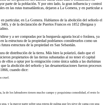
 parte de la población. Y por otro lado, la gran influencia y control
 en las rutas transatlánticas, dejaron a La Gomera, y en particular a
, en particular, en La Gomera. Hablamos de la abolición del señorío el
340), y de la declaración de Puertos Francos en 1852 (Bergasa y
alino.
vidirse y a ser compradas por la burguesía agraria local o foránea, ya
s en la estructura de la propiedad podríamos considerarlos como un
a futura estructura de la propiedad en San Sebastián.
 de distribución de la tierra. Más bien la polarizó, dado que el
ieron propietarios de las tierras subastadas al no tener el capital
de ellos a optar por la emigración como única salida a las durísimas
 que la abolición del señorío y las desamortizaciones fueron procesos
-1866, cuando dice:
s cruel.
ia, la de los labradores tienen mucho campo y poquisima comodidad, el resto lo
a una, y la mayor parte sobre una estera de palma que les sirve de cama con una