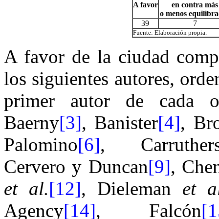
A favor
en contra más
o menos equilibr
39
7
Fuente: Elaboración propia.
A favor de la ciudad compa
los siguientes autores, orde
primer autor de cada o
Baerny
[3]
, Banister
[4]
, B
Palomino
[6]
,
Carruthe
Cervero y Duncan
[9]
, Ch
et al.
[12]
, Dieleman
et a
Agency
[14]
, Falcón
[1