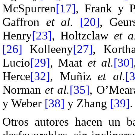
McSpurren
[17]
, Frank y 
Gaffron
et al.
[20]
,
Geu
Henry
[23]
, Holtzclaw
et a
[26]
Kolleeny
[27]
, Korth
Lucio
[29]
, Maat
et al.
[30]
Herce
[32]
, Muñiz
et al.
[
Norman
et al.
[35]
, O’Mear
y Weber
[38]
y Zhang
[39]
.
Otros autores hacen un ba