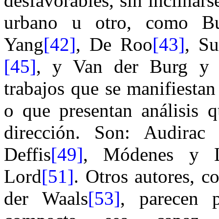
desfavorables, sin inclinar
urbano u otro, como Bu
Yang
[42]
, De
R
oo
[43]
, S
[45]
, y Van der Burg y 
trabajos que se manifiesta
o que presentan análisis 
dirección. Son: Audirac
Deffis
[49]
, Módenes y L
Lord
[51]
. Otros autores, 
der Waals
[53]
, parecen 