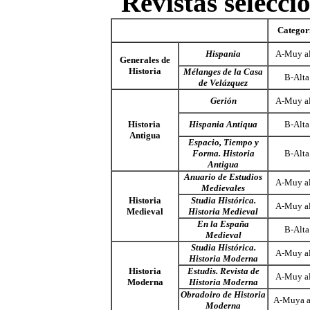
Revistas selecci
Categor
Hispania
A-Muy al
Generales de
Historia
Mélanges de
la Casa
B-Alta
de Velázquez
Gerión
A-Muy al
Historia
Hispania Antiqua
B-Alta
Antigua
Espacio, Tiempo y
Forma. Historia
B-Alta
Antigua
Anuario de Estudios
A-Muy al
Medievales
Historia
Studia Histórica.
A-Muy al
Medieval
Historia Medieval
En la España
B-Alta
Medieval
Studia Histórica.
A-Muy al
Historia Moderna
Historia
Estudis. Revista de
A-Muy al
Moderna
Historia Moderna
Obradoiro de Historia
A-Muya a
Moderna