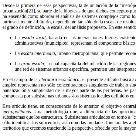
Desde la primera de esas perspectivas, la delimitación de la “metróp
urbanización
[21]
, se parte de la hipótesis de que dichos conceptos pu
ha enseñado como abordar el análisis de sistemas complejos como los 
intrínsecamente arbitrario, dependiente tan sólo de la escala de resol
el grado de definición, la escala, del análisis propuesto. En este senti
La
escala local
, basada en las interacciones fuertes existe
administrativas (municipios), representan el componente básico
La
escala intermedia
, urbano-metropolitana, que permite recon
La
gran escala
, la cual capacita la delimitación de las region
una red de sistemas urbanos específica, permiten una interpretac
En el campo de la
literatura económica
, el presente artículo busca 
empleo representan no sólo concentraciones singulares de trabajo si
banalización y simplicidad de la mayor parte de las periferias. Se pa
compuesta por subsistemas urbanos -los sistemas locales definidos en
Este artículo tiene, en consecuencia de lo anterior, el objetivo centr
metropolitanas
. Una metodología que, a diferencia de las aproximac
subsistemas que los estructuran. Subsistemas articulados en torno a “
sólo identificar los subcentros, así como las unidades funcionales a e
territorios que creemos trasciende la perspectiva ofrecida por la mayor 