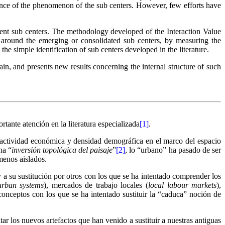
nce of the phenomenon of the sub centers. However, few efforts have
erent sub centers. The methodology developed of the Interaction Value
d around the emerging or consolidated sub centers, by measuring the
e simple identification of sub centers developed in the literature.
in, and presents new results concerning the internal structure of such
ante atención en la literatura especializada
[1]
.
a actividad económica y densidad demográfica en el marco del espacio
na “
inversión topológica del paisaje
”
[2]
, lo “urbano” ha pasado de ser
 menos aislados.
 a su sustitución por otros con los que se ha intentado comprender los
urban systems
), mercados de trabajo locales (
local labour markets
),
, conceptos con los que se ha intentado sustituir la “caduca” noción de
tar los nuevos artefactos que han venido a sustituir a nuestras antiguas