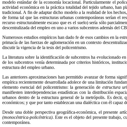
modelo estándar de la economía locacional. Particularmente el
polic
actividad económica en la práctica totalidad del tejido urbano, han 
tradicional. A fin de adaptar dicho modelo a la realidad de los hechos, 
de forma tal que las estructuras urbanas contemporáneas serían el res
recurso estructuralmente escaso que es el suelo) sería sólo parcialm
descentralizada del empleo en uno a varios subcentros además del CBD
Numerosos estudios empíricos han dado fe de esos cambios en la estruc
primacía de las fuerzas de aglomeración en un contexto descentraliz
discutir la vigencia de la tesis del policentrismo.
La literatura sobre la identificación de subcentros ha evolucionado en
de los subcentros venía determinada por criterios históricos, instituci
estructura del empleo urbano.
Las anteriores aproximaciones han permitido avanzar de forma signific
empírica recientemente desarrollada adolece de una limitación fundame
elemento esencial del policentrismo: la generación de
estructura u
manifiesten interdependencias estadísticas con la distribución espa
urbanos dentro de la estructura general de la metrópolis. Es decir, q
económicos; y que por tanto establezcan una dialéctica con él capaz de
Desde una doble perspectiva geográfica-económica, el presente artíc
(monocéntrica-policéntrica)
. Este es el objeto del presente trabajo,
contemporánea.