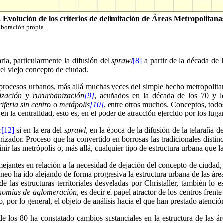
 Evolución de los criterios de delimitación de Áreas Metropolitana
aboración propia.
aria, particularmente la difusión del
sprawl
[8]
a partir de la década de 
r el viejo concepto de ciudad.
rocesos urbanos, más allá muchas veces del simple hecho metropolitan
ización
y
rururbanización
[9]
, acuñados en la década de los 70 y l
riferia sin centro
o
metápolis
[10]
, entre otros muchos. Conceptos, todos
 en la centralidad, esto es, en el poder de atracción ejercido por los luga
r
[12]
si en la era del
sprawl
, en la época de la difusión de la telaraña de
nizador. Proceso que ha convertido en borrosas las tradicionales disti
ir las metrópolis o, más allá, cualquier tipo de estructura urbana que las
ejantes en relación a la necesidad de dejación del concepto de ciudad, 
áneo ha ido alejando de forma progresiva la estructura urbana de las ár
de las estructuras territoriales desveladas por Christaller, también l
nomías de aglomeración
, es decir el papel atractor de los centros frent
, por lo general, el objeto de análisis hacia el que han prestado atenci
 de los 80 ha constatado cambios sustanciales en la estructura de las á