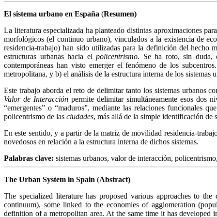
El sistema urbano en España
(
Resumen)
La literatura especializada ha planteado distintas aproximaciones par
morfológicos (el continuo urbano), vinculados a la existencia de e
residencia-trabajo) han sido utilizadas para la definición del hecho 
estructuras urbanas hacia el
policentrismo
. Se ha roto, sin duda,
contemporáneas han visto emerger el fenómeno de los subcentros.
metropolitana, y b) el análisis de la estructura interna de los sistemas
Este trabajo aborda el reto de delimitar tanto los sistemas urbanos c
Valor de Interacción
permite delimitar simultáneamente esos dos niv
“emergentes” o “maduros”, mediante las relaciones funcionales que 
policentrismo de las
ciudades
, más allá de la simple identificación de 
En este sentido, y a partir de la matriz de movilidad residencia-traba
novedosos en relación a la estructura interna de dichos sistemas.
Palabras clave:
sistemas urbanos,
valor de interacción, policentrismo
The Urban System in Spain
(
Abstract)
The specialized literature has proposed various approaches to the d
continuum), some linked to the economies of agglomeration (popul
definition of a metropolitan area. At the same time it has developed i