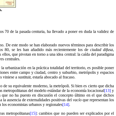
s.
los 70 de la pasada centuria, ha llevado a poner en duda la validez de
o. De este modo se han elaborado nuevos términos para describir los
os 80, se les han añadido más recientemente los de
ciudad difusa
,
 ellos, que pivotan en torno a una idea central: la caída del paradigma
res centrales.
 la urbanización en la práctica totalidad del territorio, es posible poner
nciones entre campo y ciudad, centro y suburbio, metrópolis y espacios
 viniese a sustituir, estaría abocado al fracaso.
o de su equivalente moderno, la metrópoli. Si bien es cierto que dicha
eas metropolitanas del modelo estándar de la economía locacional
[13]
y
o es que no ha puesto en discusión el concepto último en el que dichos
e a la ausencia de externalidades positivas del
vacío
que representan los
ón los economistas urbanos y regionales
[14]
.
reas metropolitanas
[15]
: cambios que no pueden ser explicados por el