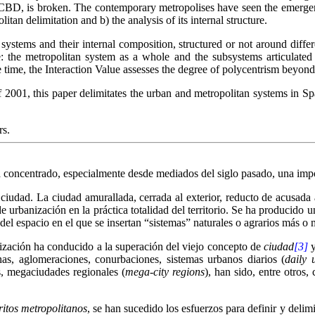
le CBD, is broken. The contemporary metropolises have seen the emerge
itan delimitation and b) the analysis of its internal structure.
 systems and their internal composition, structured or not around diff
re: the metropolitan system as a whole and the subsystems articulate
ime, the Interaction Value assesses the degree of polycentrism beyond th
f 2001, this paper delimitates the urban and metropolitan systems in Spa
rs.
 concentrado, especialmente desde mediados del siglo pasado, una import
 ciudad. La ciudad amurallada, cerrada al exterior, reducto de acusad
 urbanización en la práctica totalidad del territorio. Se ha producido u
 del espacio en el que se insertan “sistemas” naturales o agrarios más o
nización ha conducido a la superación del viejo concepto de
ciudad
[3]
y
nas, aglomeraciones, conurbaciones, sistemas urbanos diarios (
daily 
s, megaciudades regionales (
mega-city regions
), han sido, entre otros
tritos metropolitanos
, se han sucedido los esfuerzos para definir y delimi