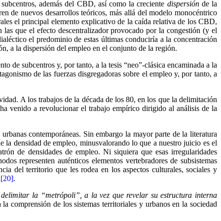
s subcentros, además del CBD, así como la creciente
dispersión
de la
eren de nuevos desarrollos teóricos, más allá del modelo monocéntrico
ales el principal elemento explicativo de la caída relativa de los CBD,
n las que el efecto descentralizador provocado por la congestión (y el
aléctico el predominio de estas últimas conduciría a la concentración
 a la dispersión del empleo en el conjunto de la región.
o de subcentros y, por tanto, a la tesis “neo”-clásica encaminada a la
otagonismo de las fuerzas disgregadoras sobre el empleo y, por tanto, a
idad. A los trabajos de la década de los 80, en los que la delimitación
a venido a revolucionar el trabajo empírico dirigido al análisis de la
es urbanas contemporáneas. Sin embargo la mayor parte de la literatura
de la densidad de empleo, minusvalorando lo que a nuestro juicio es el
patrón de densidades de empleo. Ni siquiera que esas irregularidades
 nodos representen auténticos elementos vertebradores de subsistemas
ia del territorio que les rodea en los aspectos culturales, sociales y
n
[20]
.
 delimitar la “metrópoli”, a la vez que revelar su estructura interna
 la comprensión de los sistemas territoriales y urbanos en la sociedad