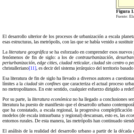
Figura 1.
Fuente: El
El desarrollo ulterior de los procesos de urbanización a escala planet
esas estructuras, las metrópolis, con las que se había venido a sustitui
La
literatura geográfica
se ha esforzado en comprender esos nuevos p
fenómenos de fin de siglo: a los de
contraurbanización
,
desurban
periurbanización
,
edge cities
,
ciudad reticular
,
ciudad sin centro
o
pe
christalleriano
[11]
, es decir del sistema jerárquico del territorio basado
Esa literatura de fin de siglo ha llevado a diversos autores a cuestiona
límites a la
ciudad sin confines
que caracteriza el actual proceso urba
no metropolitanos. En este sentido, cualquier esfuerzo dirigido a redefin
Por su parte, la
literatura económica
no ha llegado a conclusiones sem
literatura ha puesto de manifiesto que el desarrollo urbano contempor
que ha constatado, a escala regional, la progresiva complejificación 
modelos (de escala intraurbana y regional) descansan, esto es, las
eco
entornos rurales. De esta manera, las metrópolis han continuado siendo
El análisis de la realidad del desarrollo urbano a partir de la década