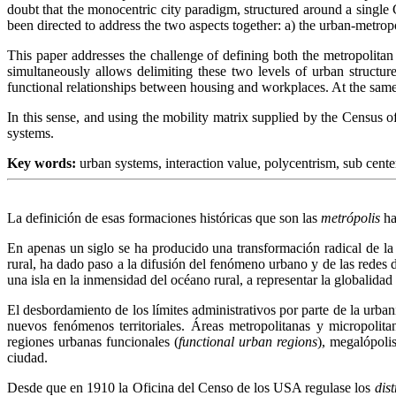
doubt that the monocentric city paradigm, structured around a sing
been directed to address the two aspects together: a) the urban-metropol
This paper addresses the challenge of defining both the metropolitan
simultaneously allows delimiting these two levels of urban structu
functional relationships between housing and workplaces. At the same t
In this sense, and using the mobility matrix supplied by the Census o
systems.
Key words:
urban systems,
interaction value, polycentrism, sub cente
La definición de esas formaciones históricas que son las
metrópolis
ha
En apenas un siglo se ha producido una transformación radical de la
rural, ha dado paso a la difusión del fenómeno urbano y de las redes de
una isla en la inmensidad del océano rural, a representar la globalidad
El desbordamiento de los límites administrativos por parte de la urba
nuevos fenómenos territoriales. Áreas metropolitanas y micropolita
regiones urbanas funcionales (
functional urban regions
), megalópoli
ciudad.
Desde que en 1910 la Oficina del Censo de los USA regulase los
dis