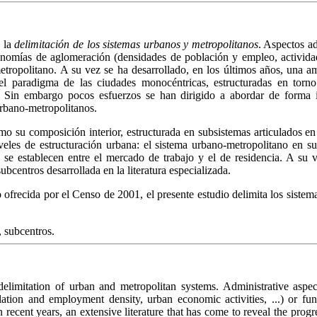
a la
delimitación de los sistemas urbanos y metropolitanos
. Aspectos ad
conomías de aglomeración (densidades de población y empleo, activida
metropolitano. A su vez se ha desarrollado, en los últimos años, una am
 el paradigma de las ciudades monocéntricas, estructuradas en to
 Sin embargo pocos esfuerzos se han dirigido a abordar de forma in
 urbano-metropolitanos.
omo su composición interior, estructurada en subsistemas articulados en 
eles de estructuración urbana: el sistema urbano-metropolitano en su
se establecen entre el mercado de trabajo y el de residencia. A su v
subcentros desarrollada en la literatura especializada.
jo ofrecida por el Censo de 2001, el presente estudio delimita los sist
, subcentros.
elimitation of urban and metropolitan systems. Administrative aspects
ation and employment density, urban economic activities, ...) or fu
n recent years, an extensive literature that has come to reveal the progr