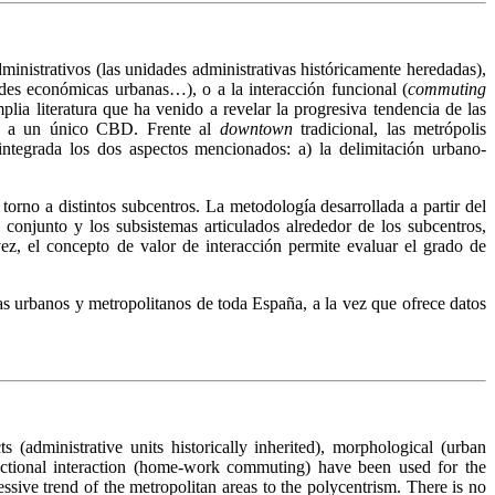
ministrativos (las unidades administrativas históricamente heredadas),
des económicas urbanas…), o a la interacción funcional (
commuting
plia literatura que ha venido a revelar la progresiva tendencia de las
rno a un único CBD. Frente al
downtown
tradicional, las metrópolis
tegrada los dos aspectos mencionados: a) la delimitación urbano-
torno a distintos subcentros. La metodología desarrollada a partir del
 conjunto y los subsistemas articulados alrededor de los subcentros,
ez, el concepto de valor de interacción permite evaluar el grado de
emas urbanos y metropolitanos de toda España, a la vez que ofrece datos
 (administrative units historically inherited), morphological (urban
nctional interaction (home-work commuting) have been used for the
essive trend of the metropolitan areas to the polycentrism. There is no