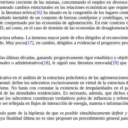
entrismo
creciente de las mismas, concentrando el empleo en diverso
planteado cambios estructurales en las relaciones económicas que requi
la literatura teórica
[16]
ha situado en la congestión de los lugares centr
ultado inestable de un conjunto de fuerzas centrípetas y centrífugas, e
ente compensado por las economías de aglomeración. En este contexto di
, así como, en el caso de dominio de las economías de desaglomeración,
tura urbana. La inmensa mayor parte de ellos dirigidos al reconocimient
ado. Muy pocos
[17]
, en cambio, dirigidos a evidenciar el progresivo pr
 las últimas décadas, ganando progresivamente rigor estadístico y objetiv
onales o administrativos
[18]
, le siguió una literatura renovada
[19]
que h
ativa en el análisis de la estructura policéntrica de las aglomeracion
ntal: define los subcentros exclusivamente en virtud de la estructura 
rbana
. No basta con constatar la existencia de irregularidades en el 
cial de las densidades residenciales. Es necesario, además, que dichos
ue los subcentros constituyan verdaderos polos de influencia y referenc
 ser reflejada en flujos de interacción de energía, materia e informació
ulo parte de la hipótesis de que
es posible simultáneamente definir y
 cuya finalidad última no es sino proponer un procedimiento general para