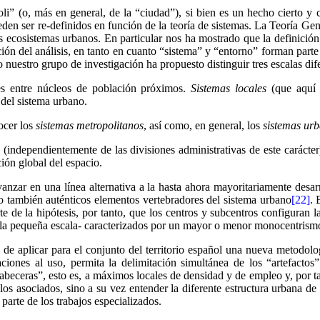
oli” (o, más en general, de la “ciudad”), si bien es un hecho cierto y 
eden ser re-definidos en función de la teoría de sistemas. La Teoría Gen
ecosistemas urbanos. En particular nos ha mostrado que la definición 
ución del análisis, en tanto en cuanto “sistema” y “entorno” forman parte
do nuestro grupo de investigación ha propuesto distinguir tres escalas dif
ntes entre núcleos de población próximos.
Sistemas locales
(que aquí 
 del sistema urbano.
ocer los
sistemas metropolitanos
, así como, en general, los
sistemas ur
es (independientemente de las divisiones administrativas de este carácte
ión global del espacio.
avanzar en una línea alternativa a la hasta ahora mayoritariamente desa
no también auténticos elementos vertebradores del sistema urbano
[22]
. 
rte de la hipótesis, por tanto, que los centros y subcentros configuran
 la pequeña escala- caracterizados por un mayor o menor monocentrismo
al de aplicar para el conjunto del territorio español una nueva metodolo
iones al uso, permita la delimitación simultánea de los “artefactos”
cabeceras”, esto es, a máximos locales de densidad y de empleo y, por 
llos asociados, sino a su vez entender la diferente estructura urbana de 
parte de los trabajos especializados.