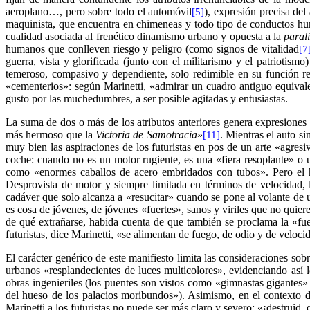
aeroplano…, pero sobre todo el automóvil
), expresión precisa del 
[5]
maquinista, que encuentra en chimeneas y todo tipo de conductos hume
cualidad asociada al frenético dinamismo urbano y opuesta a la
paral
humanos que conlleven riesgo y peligro (como signos de vitalidad
[7
guerra, vista y glorificada (junto con el militarismo y el patriotis
temeroso, compasivo y dependiente, solo redimible en su función r
«cementerios»: según Marinetti, «admirar un cuadro antiguo equivale 
gusto por las muchedumbres, a ser posible agitadas y entusiastas.
La suma de dos o más de los atributos anteriores genera expresiones
más hermoso que la
Victoria de Samotracia
»
. Mientras el auto si
[11]
muy bien las aspiraciones de los futuristas en pos de un arte «agresi
coche: cuando no es un motor rugiente, es una «fiera resoplante» o
como «enormes caballos de acero embridados con tubos». Pero el h
Desprovista de motor y siempre limitada en términos de velocidad, la
cadáver que solo alcanza a «resucitar» cuando se pone al volante de
es cosa de jóvenes, de jóvenes «fuertes», sanos y viriles que no qui
de qué extrañarse, habida cuenta de que también se proclama la «fuert
futuristas, dice Marinetti, «se alimentan de fuego, de odio y de veloci
El carácter genérico de este manifiesto limita las consideraciones sob
urbanos «resplandecientes de luces multicolores», evidenciando así l
obras ingenieriles (los puentes son vistos como «gimnastas gigantes» 
del hueso de los palacios moribundos»). Asimismo, en el contexto de l
Marinetti a los futuristas no puede ser más claro y severo: «¡destruid,