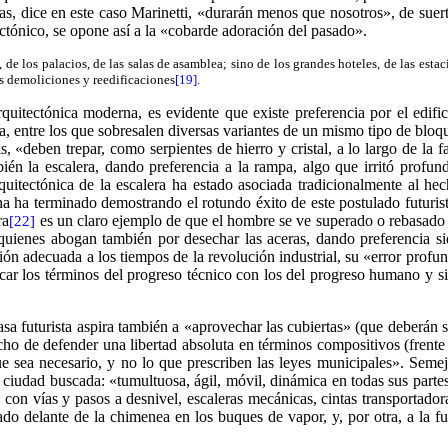
casas, dice en este caso Marinetti, «durarán menos que nosotros», de su
ctónico, se opone así a la «cobarde adoración del pasado».
 los palacios, de las salas de asamblea; sino de los grandes hoteles, de las estacio
las demoliciones y reedificaciones
[19]
.
itectónica moderna, es evidente que existe preferencia por el edifici
, entre los que sobresalen diversas variantes de un mismo tipo de bloque
, «deben trepar, como serpientes de hierro y cristal, a lo largo de la f
én la escalera, dando preferencia a la rampa, algo que irritó profun
quitectónica de la escalera ha estado asociada tradicionalmente al h
na ha terminado demostrando el rotundo éxito de este postulado futuris
ra
es un claro ejemplo de que el hombre se ve superado o rebasado (
[22]
quienes abogan también por desechar las aceras, dando preferencia sie
ión adecuada a los tiempos de la revolución industrial, su «error profu
icar los términos del progreso técnico con los del progreso humano y si
asa futurista aspira también a «aprovechar las cubiertas» (que deberán se
cho de defender una libertad absoluta en términos compositivos (frente 
ue sea necesario, y no lo que prescriben las leyes municipales». Semeja
 ciudad buscada: «tumultuosa, ágil, móvil, dinámica en todas sus parte
on vías y pasos a desnivel, escaleras mecánicas, cintas transportadoras
cado delante de la chimenea en los buques de vapor, y, por otra, a la f