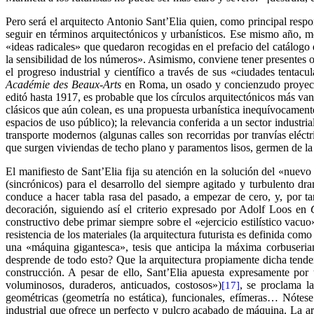
Pero será el arquitecto Antonio Sant’Elia quien, como principal respo
seguir en términos arquitectónicos y urbanísticos. Ese mismo año, m
«ideas radicales» que quedaron recogidas en el prefacio del catálogo
la sensibilidad de los números». Asimismo, conviene tener presentes o
el progreso industrial y científico a través de sus «ciudades tentacul
Académie
des Beaux-Arts
en Roma, un osado y concienzudo proyec
editó hasta 1917, es probable que los círculos arquitectónicos más va
clásicos que aún colean, es una propuesta urbanística inequívocamente
espacios de uso público); la relevancia conferida a un sector industr
transporte modernos (algunas calles son recorridas por tranvías eléct
que surgen viviendas de techo plano y paramentos lisos, germen de la 
El manifiesto de Sant’Elia fija su atención en la solución del «nuevo 
(sincrónicos) para el desarrollo del siempre agitado y turbulento dr
conduce a hacer tabla rasa del pasado, a empezar de cero, y, por ta
decoración, siguiendo así el criterio expresado por Adolf Loos en
constructivo debe primar siempre sobre el «ejercicio estilístico vacuo»
resistencia de los materiales (la arquitectura futurista es definida co
una «máquina gigantesca», tesis que anticipa la máxima corbuseri
desprende de todo esto? Que la arquitectura propiamente dicha tender
construcción. A pesar de ello, Sant’Elia apuesta expresamente por 
voluminosos, duraderos, anticuados, costosos»)
, se proclama la
[17]
geométricas (geometría no estática), funcionales, efímeras… Nótes
industrial que ofrece un perfecto y pulcro acabado de máquina. La 