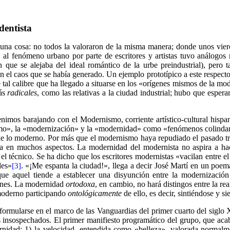
dentista
 una cosa: no todos la valoraron de la misma manera; donde unos viero
o al fenómeno urbano por parte de escritores y artistas tuvo análogos
 que se alejaba del ideal romántico de la urbe preindustrial), pero 
 el caos que se había generado. Un ejemplo prototípico a este respecto 
tal calibre que ha llegado a situarse en los «orígenes mismos de la mo
más
radicales
, como las relativas a la ciudad industrial; hubo que espe
imos barajando con el Modernismo, corriente artístico-cultural hispa
o», la «modernización» y la «modernidad» como «fenómenos colindante
s de lo moderno. Por más que el modernismo haya repudiado el pasado tra
ra en muchos aspectos. La modernidad del modernista no aspira a hace
el técnico. Se ha dicho que los escritores modernistas «vacilan entre el
les»
. «¡Me espanta la ciudad!», llega a decir José Martí en un poe
[3]
aquel tiende a establecer una disyunción entre la modernización ec
iones. La modernidad
ortodoxa
, en cambio, no hará distingos entre la re
o moderno participando
ontológicamente
de ello, es decir, sintiéndose y 
ormularse en el marco de las Vanguardias del primer cuarto del siglo XX
es insospechados. El primer manifiesto programático del grupo, que acab
rnidad: 1) la velocidad, entendida como «belleza», valorada normalmen