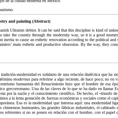
gos de la ciudad moderna en México.
banismo.
etry and painting (Abstract)
nish Ultraism debtor. It can be said that this discipline is kind of unk
 take the country through the modernity way, so it is a good moment to
n inertia to cause an esthetic renovation according to the political and
painters’ main esthetic and productive obsession. By the way, they conc
tradición-modernidad es solidario de una relación dialéctica que ha sid
 término
modernus
para referirse a algo reciente, de hace poco; no en v
pocentrismo humanista del Renacimiento hizo que el hombre de esa épo
sico grecorromano. Una de las claves de lo que se ha dado en llamar E
esta por la razón y el conocimiento científico. De hecho, el «triunfo 
os a la lenta gestación de fuerzas económicas y sociales como el capit
poránea. Esa es la modernidad que interesa aquí: una modernidad liga
s chimeneas humeantes, las grandes fábricas industriales, el cableado elé
tos referentes si no se ponen en relación con el hombre, con el papel 