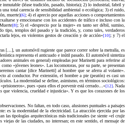
inmutable (léase tradición, pasado, historia); 2) lo industrial, fabril y
na total carencia de sensibilidad ambiental o ecológica; 3) el ruido,
ión, muerte)
; 4) el aprecio por aquellas acciones o comportamientos
[6]
exaltarse y emocionarse con los accidentes de tráfico e incluso con la
 Muerte
; 5) el «desprecio por la mujer» en tanto ser débil, sumiso,
[8]
do tipo, templos del pasado y la tradición, y, como tales, verdaderos
tarla lejos, en violentos gestos de creación y de acción»
; y 7) el
[10]
s […], un automóvil rugiente que parece correr sobre la metralla, es
lenística representa el anticuado e inútil pasado. El automóvil sintetiza
dadores animales en general) empleadas por Marinetti para referirse al
 como «jóvenes leones». Las locomotoras, por su parte, se presentan
emos cantar [dice Marinetti] al hombre que se aferra al volante».
ecto al conductor. Por extensión, el hombre a pie (peatón) es casi un
áculos
. La modernidad se define, asimismo, en términos sociológicos:
 «prisioneros», pues «para ellos el porvenir está cerrado…»
. Nada
[12]
s que violencia, crueldad e injusticia». Y es que los corazones de los
 observaciones. No faltan, en todo caso, alusiones puntuales a paisajes
e: es la modernidad de la electricidad. La atracción ejercida por las
las tipologías arquitectónicas más tradicionales (se siente «el crujir
s viejas de las ciudades, no interesan; en este sentido, el mensaje de