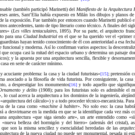
nsable (también participó Marinetti) del
Manifiesto de la Arquitectura 
eses antes, Sant’Elia había expuesto en Milán los dibujos y planos d
 de la exposición. Fue también por entonces cuando Marinetti publicó el
tros antecedentes, tanto de tipo literario como técnico. A finales del s
ares» (
Les villes tentaculaires
, 1895). Por su parte, el arquitecto fra
to para una
Ciudad Industrial
en el que se ha querido ver el «primer m
nguardistas hayan tenido conocimiento de él con anterioridad a esa fecha
 funcional y moderna. Así lo confirman varios aspectos: la descentraliza
ial que ocupa casi la mitad del espacio urbano y determina un paisaje do
ricos); y la apuesta por una arquitectura sencilla, flexible y desorname
casa en serie de carácter mínimo.
y acuciante problema: la casa y la ciudad futuristas»
; pretensión c
[15]
ama asociado a la filosofía de vida futurista. Por consiguiente, la cas
nto, a desprestigiar los monumentos
y todo aquello que signifique
[16]
Ornamento y delito
(1908); para los futuristas solo es admisible el 
, lo cual acerca la arquitectura a los dominios de la ingeniería, alejándo
mo «arquitectura del cálculo») y a todo proceder técnico-mecanicista. Para
ana de la casa como «
machine à habiter
». No solo eso: la casa habr
á a desvirtuarse en la medida en que se la identifique cada vez más co
una arquitectura «que siga siendo arte», un arte entendido como «sínt
 «nueva belleza del hormigón y del hierro» (además del cristal), aso
e que son la misma sencillez y esencialidad heredadas de las
arquite
arquitectura de la nueva ciudad no puede ser monumental, pesada ni es