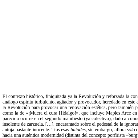
El contexto histórico, finiquitada ya la Revolución y reforzada la c
análogo espíritu turbulento, agitador y provocador, heredado en este c
la Revolución para provocar una renovación estética, pero también pol
como la de «¡Muera el cura Hidalgo!», que incluye Maples Arce en su
parecido ocurre en el segundo manifiesto (ya colectivo), dado a con
insolente de zarzuela, […], encaramado sobre el pedestal de la ignoranc
antoja bastante inocente. Tras esas
butades
, sin embargo, aflora
solo
e
hacia una auténtica modernidad (distinta del concepto porfirista –bu