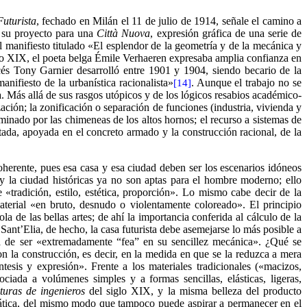
Futurista
, fechado en Milán el 11 de julio de 1914, señale el camino a
e su proyecto para una
Città Nuova
, expresión gráfica de una serie de
 manifiesto titulado «El esplendor de la geometría y de la mecánica y
iglo XIX, el poeta belga Émile Verhaeren expresaba amplia confianza en
ncés Tony Garnier desarrolló entre 1901 y 1904, siendo becario de la
anifiesto de la urbanística racionalista»
. Aunque el trabajo no se
[14]
. Más allá de sus rasgos utópicos y de los lógicos resabios académico-
ción; la zonificación o separación de funciones (industria, vivienda y
minado por las chimeneas de los altos hornos; el recurso a sistemas de
ntada, apoyada en el concreto armado y la construcción racional, de la
oherente, pues esa casa y esa ciudad deben ser los escenarios idóneos
a y la ciudad históricas ya no son aptas para el hombre moderno; ello
 «tradición, estilo, estética, proporción». Lo mismo cabe decir de la
material «en bruto, desnudo o violentamente coloreado». El principio
la de las bellas artes; de ahí la importancia conferida al cálculo de la
 Sant’Elia, de hecho, la casa futurista debe asemejarse lo más posible a
á de ser «extremadamente “fea” en su sencillez mecánica». ¿Qué se
n la construcción, es decir, en la medida en que se la reduzca a mera
esis y expresión». Frente a los materiales tradicionales («macizos,
ciada a volúmenes simples y a formas sencillas, elásticas, ligeras,
cturas de ingenieros
del siglo XIX, y la misma belleza del producto
tática, del mismo modo que tampoco puede aspirar a permanecer en el