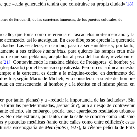
erte que «cada generación tendrá que construirse su propia ciudad»
.
[18]
nes de ferrocarril, de las carreteras inmensas, de los puertos colosales, de
o alto, que toma como referencia el rascacielos norteamericano y la
 aterrazado, así lo atestiguan. En esos dibujos se aprecia la querencia
achada». Las escaleras, en cambio, pasan a ser «inútiles» y, por tanto,
damente a sus críticos
humanistas
, para quienes las rampas eran más
echo de que sus peldaños, adaptados al paso del hombre, revelaban el
ta
. Contraviniendo la máxima clásica de Protágoras, el hombre ya
[21]
desplazado) por el tecnicismo positivista. Pero no es la única muestra
mpre a la carretera, es decir, a la máquina-coche, en detrimento del
ndo» fue, según Mario de Micheli, «no considerar la suerte del hombre
tuar, en consecuencia, al hombre y a la técnica en el mismo plano, en
r, por tanto, planas) y a «reducir la importancia de las fachadas». Sin
a fórmulas predeterminadas, ¿seriación?), aun a riesgo de contravenir
nte criterio, sin embargo, podría traer aparejados resultados urbanos
s». No debe extrañar, por tanto, que la calle se conciba como «abismo
 y pasarelas metálicas (tanto entre calles como entre edificios); estas
uturista escenografía de
Metrópolis
(1927), la célebre película de Fritz