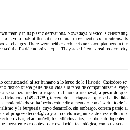
nown mainly in its plastic derivations. Nowadays Mexico is celebrating
 have a look at this artistic-cultural movement’s contributions. Its
 social changes. There were neither architects nor town planners in the
eived the Estridentopolis utopia. They acted then as real modern city
o consustancial al ser humano a lo largo de la Historia. Casiodoro (
c
.
ano dedicó buena parte de su vida a la tarea de compatibilizar el viejo
ca se sintiera moderno respecto al mundo medieval, a pesar de que,
dad Moderna (1492-1789), tercera de las etapas en que se ha dividido
de la modernidad» se ha hecho coincidir a menudo con el «triunfo de la
alismo y la burguesía, cuyo desarrollo, sin embargo, correrá parejo al
da al progreso tecnológico y al modelo maquinista de desarrollo; una
ctrico visto, el automóvil, los edificios altos, las obras de ingeniería
que juega en este contexto de exaltación tecnológica, con su vivencia