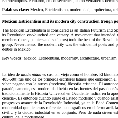
Estridentópolis. Actuaron, en consecuencia, como verdaderos demiur
Palabras clave:
México, Estridentismo, modernidad, arquitectura, ur
Mexican Estridentism and its modern city construction trough po
The Mexican Estridentism is considered as an Italian Futurism and Spa
its Revolution one-hundred anniversary. A movement that intended to
members (poets, painters and sculptors) took the best of the Revolutio
group. Nevertheless, the modern city was the estridentist poets and 
deities in Mexico.
Key words
:
Mexico, Estridentism, modernity, architecture, urbanism.
La idea de
modernidad
es casi tan vieja como el hombre. El binomio 
485-580) fue uno de los primeros escritores latinos que emplearon el
saber pagano con la nueva (moderna) filosofía cristiana. El antro
paradójicamente, esa modernidad bebía en las fuentes del pasado clá
tradicionalmente la Historia Universal en Occidente, radica en la apu
ciencia». Es entonces cuando surge el Estado moderno y cuando asistim
progresivo avance de la Revolución Industrial, ya en la Edad Contem
modernidad que tiene sus referentes iconográficos en el ferrocarril, la
civil… y la ciudad industrial en su conjunto. Pero de nada sirven es
cultural de la modernidad.