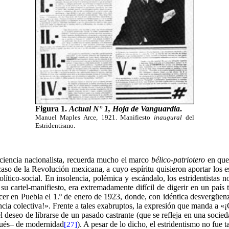
Figura 1.
Actual N° 1, Hoja de Vanguardia
.
Manuel Maples Arce, 1921. Manifiesto
inaugural
del
Estridentismo.
onciencia nacionalista, recuerda mucho el marco
bélico-patriotero
en que 
aso de la Revolución mexicana, a cuyo espíritu quisieron aportar los est
ítico-social. En insolencia, polémica y escándalo, los estridentistas no
 cartel-manifiesto, era extremadamente difícil de digerir en un país
ocer en Puebla el 1.º de enero de 1923, donde, con idéntica desvergüen
ia colectiva!». Frente a tales exabruptos, la expresión que manda a «¡Cho
l deseo de librarse de un pasado castrante (que se refleja en una soc
rgués– de modernidad
). A pesar de lo dicho, el estridentismo no fue t
[27]