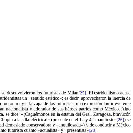
se desenvolvieron los futuristas de Milán
. El estridentismo acusa
[25]
ridentistas un «sentido estético»; es decir, aprovecharon la inercia de
 fueron muy a la zaga de los futuristas: una expresión tan irreverente
 tan nacionalista y adorador de sus héroes patrios como México. Algo
za, se dice: «¡Caguémonos en la estatua del Gral. Zaragoza, bravucón
pin a la silla eléctrica!» (presente en el 1.º y 4.º manifiestos
) se
[26]
iedad demasiado conservadora y «anquilosada») y de conducir a México
anto futurista cuanto «actualista» y «presentista»
.
[28]