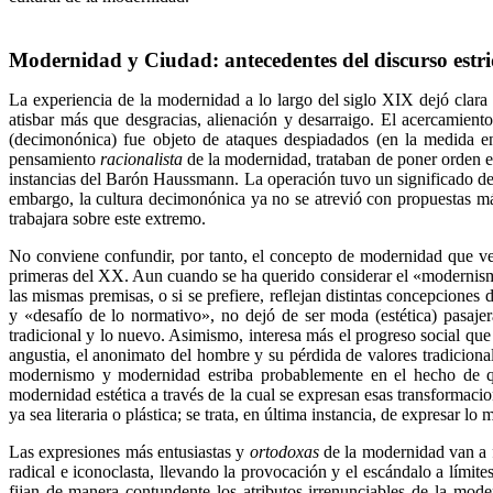
Modernidad y Ciudad: antecedentes del discurso estri
La experiencia de la modernidad a lo largo del siglo XIX dejó clara
atisbar más que desgracias, alienación y desarraigo. El acercamient
(decimonónica) fue objeto de ataques despiadados (en la medida en
pensamiento
racionalista
de la modernidad, trataban de poner orden en
instancias del Barón Haussmann. La operación tuvo un significado de 
embargo, la cultura decimonónica ya no se atrevió con propuestas 
trabajara sobre este extremo.
No conviene confundir, por tanto, el concepto de modernidad que ven
primeras del XX. Aun cuando se ha querido considerar el «modernism
las mismas premisas, o si se prefiere, reflejan distintas concepcione
y «desafío de lo normativo», no dejó de ser moda (estética) pasaje
tradicional y lo nuevo. Asimismo, interesa más el progreso social que 
angustia, el anonimato del hombre y su pérdida de valores tradiciona
modernismo y modernidad estriba probablemente en el hecho de que 
modernidad estética a través de la cual se expresan esas transformac
ya sea literaria o plástica; se trata, en última instancia, de expresar l
Las expresiones más entusiastas y
ortodoxas
de la modernidad van a f
radical e iconoclasta, llevando la provocación y el escándalo a límit
fijan de manera contundente los atributos irrenunciables de la mode