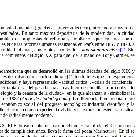
n solo bondades (gracias al progreso técnico), otros no alcanzaron a
 resultados. En tanto máxima depositaria de la modernidad, la ciudad
también de propuestas de reforma y ampliación que, en línea con el
es el de las reformas urbanas realizadas en París entre 1855 y 1870, a
dernidad urbana», dando pie al «mito de la
haussmannización
»
. Sin
[1]
rar a comienzos del siglo XX para que, de la mano de Tony Garnier, se
noamericana que se desarrolló en las últimas décadas del siglo XIX y
s del mismo fluir socio-cultural»
, lo cierto es que no responden a
[2]
dicional y haya representado «actitud crítica», «crisis de conciencia»
r tabla rasa del pasado; trata más bien de conciliar o armonizar lo
 elogio y la censura de la ciudad», en la que alcanzan a «simbolizar la
ma de 1882 (
Amor de ciudad grande
). La diferencia fundamental entre
onómico-social del progreso tecnológico-industrial-científico y la
alidad técnica como experiencia vivida y su expresión estético-artística,
siendo radicalmente moderno.
. El Futurismo italiano suscribe el que es, sin duda, el discurso más
a de cumplir cien años, lleva la firma del poeta Marinetti
. En él se
[4]
te a través de distintos medios de locomoción (ferrocarril, tranvía,