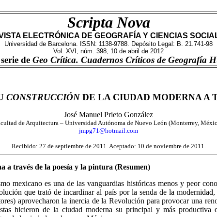
Scripta
Nova
VISTA ELECTRÓNICA DE GEOGRAFÍA Y CIENCIAS SOCIA
Universidad de Barcelona. ISSN: 1138-9788. Depósito Legal: B. 21.741-98
Vol. XVI, núm. 398, 10 de abril de 2012
serie de
Geo Crítica. Cuadernos Críticos de Geografía
SU
CONSTRUCCIÓN
DE LA CIUDAD MODERNA A T
José Manuel Prieto González
cultad de Arquitectura – Universidad Autónoma de Nuevo León (Monterrey, Méxi
jmpg71@hotmail.com
Recibido: 27 de septiembre de 2011. Aceptado: 10 de noviembre de 2011.
 a través de la poesía y la pintura (Resumen)
smo mexicano es una de las vanguardias históricas menos y peor conoci
ión que trató de incardinar al país por la senda de la modernidad, re
ltores) aprovecharon la inercia de la Revolución para provocar una reno
ntistas hicieron de la ciudad moderna su principal y más productiva 