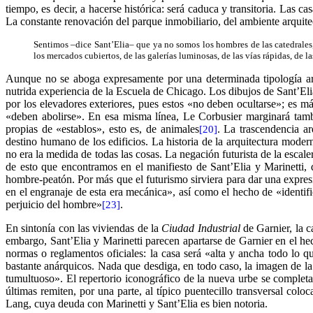
tiempo, es decir, a hacerse histórica: será caduca y transitoria. Las 
La constante renovación del parque inmobiliario, del ambiente arquite
Sentimos –dice Sant’Elia– que ya no somos los hombres de las catedrales, de
los mercados cubiertos, de las galerías luminosas, de las vías rápidas, de 
Aunque no se aboga expresamente por una determinada tipología arqu
nutrida experiencia de la Escuela de Chicago. Los dibujos de Sant’Elia
por los elevadores exteriores, pues estos «no deben ocultarse»; es más
«deben abolirse». En esa misma línea, Le Corbusier marginará tambi
propias de «establos», esto es, de animales
. La trascendencia ar
[20]
destino humano de los edificios. La historia de la arquitectura moder
no era la medida de todas las cosas. La negación futurista de la escale
de esto que encontramos en el manifiesto de Sant’Elia y Marinetti, 
hombre-peatón. Por más que el futurismo sirviera para dar una expres
en el engranaje de esta era mecánica», así como el hecho de «identif
perjuicio del hombre»
.
[23]
En sintonía con las viviendas de la
Ciudad Industrial
de Garnier, la c
embargo, Sant’Elia y Marinetti parecen apartarse de Garnier en el he
normas o reglamentos oficiales: la casa será «alta y ancha todo lo q
bastante anárquicos. Nada que desdiga, en todo caso, la imagen de la
tumultuoso». El repertorio iconográfico de la nueva urbe se completa c
últimas remiten, por una parte, al típico puentecillo transversal colo
Lang, cuya deuda con Marinetti y Sant’Elia es bien notoria.