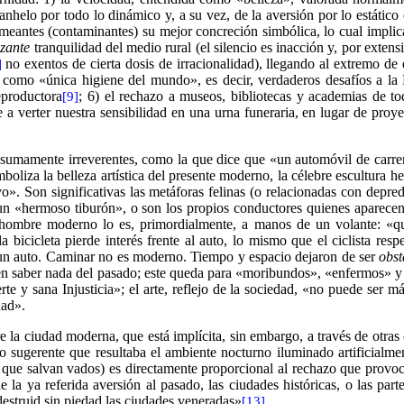
anhelo por todo lo dinámico y, a su vez, de la aversión por lo estático e 
antes (contaminantes) su mejor concreción simbólica, lo cual implica u
izante
tranquilidad del medio rural (el silencio es inacción y, por extens
no exentos de cierta dosis de irracionalidad), llegando al extremo de 
]
mo) como «única higiene del mundo», es decir, verdaderos desafíos a la
eproductora
; 6) el rechazo a museos, bibliotecas y academias de to
[9]
a verter nuestra sensibilidad en una urna funeraria, en lugar de proyec
 sumamente irreverentes, como la que dice que «un automóvil de carrera
mboliza la belleza artística del presente moderno, la célebre escultura he
vo». Son significativas las metáforas felinas (o relacionadas con depre
 un «hermoso tiburón», o son los propios conductores quienes aparecen
ombre moderno lo es, primordialmente, a manos de un volante: «quer
 bicicleta pierde interés frente al auto, lo mismo que el ciclista resp
 un auto. Caminar no es moderno. Tiempo y espacio dejaron de ser
obst
eren saber nada del pasado; este queda para «moribundos», «enfermos» y
e y sana Injusticia»; el arte, reflejo de la sociedad, «no puede ser má
dad».
re la ciudad moderna, que está implícita, sin embargo, a través de otras
o sugerente que resultaba el ambiente nocturno iluminado artificialment
que salvan vados) es directamente proporcional al rechazo que provocan 
a ya referida aversión al pasado, las ciudades históricas, o las parte
 destruid sin piedad las ciudades veneradas»
.
[13]