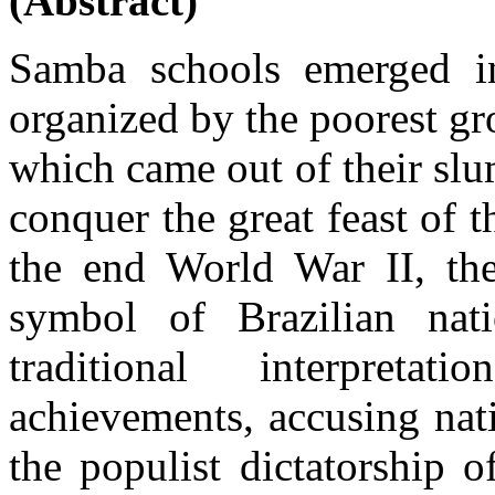
(Abstract)
Samba schools
emerged
i
organized by the
poorest gr
which
came out of their
slu
conquer
the great feast of
t
the end
World War II
, t
symbol
of
Brazilian
nat
traditional
interpretation
achievements,
accusing nat
the
populist
dictatorship o