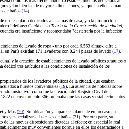
eseña como los más frecuentados 10 establecimientos dedicados al
tiguos y también los de mayores dimensiones, ya que en ellos cabían
as de baños (
14
).
de uso escolar o dedicados a las amas de casa, y a la producción
eniero Ildefonso Cerdá en su
Teoría de la Construcción de la ciudad,
cuencia era insuficiente y recomendaba "desterrarla por la infección
imientos de lavado de ropa - uno por cada 6.563 almas-, cifra a
dá, en París existían 171 lavaderos con 8.244 plazas de lavado (
17
).
cuna) y la creación de establecimientos de lavado públicos gratuitos o
dedicó tres artículos a las condiciones de instalación de los
propietarios de los lavaderos públicos de la ciudad, que estaban
inculados a huertos conventuales (
19
). La ausencia de noticias sobre
r administrativo- como fue la creación del Registro Civil de
 1822 en cuyo artículo 366 ordenaba que las casas y establecimientos
et y Mas (
20
). Su ubicación ya aparece solamente en un caso en
rtos y especializarse las casas de baños (
21
). Por otra parte, su
 de las nuevas disposiciones dictadas al efecto; en especial la real
tablecimientos muy convenientes porque en ellos los desgraciados a