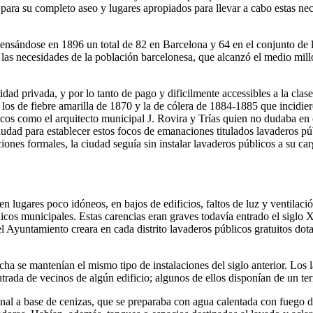
 para su completo aseo y lugares apropiados para llevar a cabo estas ne
nsándose en 1896 un total de 82 en Barcelona y 64 en el conjunto de lo
a las necesidades de la población barcelonesa, que alcanzó el medio mill
idad privada, y por lo tanto de pago y dificilmente accessibles a la clas
los de fiebre amarilla de 1870 y la de cólera de 1884-1885 que incidie
cnicos como el arquitecto municipal J. Rovira y Trías quien no dudaba en
ciudad para establecer estos focos de emanaciones titulados lavaderos pú
iones formales, la ciudad seguía sin instalar lavaderos públicos a su car
n lugares poco idóneos, en bajos de edificios, faltos de luz y ventilac
icos municipales. Estas carencias eran graves todavía entrado el siglo X
l Ayuntamiento creara en cada distrito lavaderos públicos gratuitos dot
a se mantenían el mismo tipo de instalaciones del siglo anterior. Los lav
trada de vecinos de algún edificio; algunos de ellos disponían de un terra
icional a base de cenizas, que se preparaba con agua calentada con fuego 