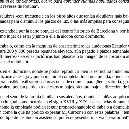
nual de las Señoritas, o Arte para aprender cuantas habilidades consti
s reveses de fortuna".
alubres -con frecuencia en los pisos altos que tenían alquileres más b
minadas para disminuir los gastos de luz, o las más amplias para consegu
extendida por la parte popular del centro histórico de Barcelona y por l
omo lugar de estar y junto a ella la alcoba como dormitorio.
e trabajo, como era la maquina de coser; primero las autóctonas Escude
tre 200 y 300 pesetas resultaba elevado, aún pagado a plazos semanales
s. Numerosas escenas pictóricas han plasmado la imagen de la costurera 
s del mobiliario.
en el domicilio, donde se podía reproducir bien la estructura tradiciona
ealizarse a destajo y podía incluir el completar toda una prenda, o inclu
 posible realizar otras tareas en serie como la paragüería, satreria, guant
calera podían participar de estos trabajos, siempre bajo la dirección de 
en el seno de la propia familia o sus aledaños, donde las niñas adquirían 
luir, tal como ocurría en el siglo XVIII y XIX, las estancias durante la
imonio la empleada podían seguir proporcionándole el trabajo a domicilio.
 como la que ha podido expresar M. Carbonell con estas palabras: "ten
do tipo de institución asistencial podía representar una vía "paraforma