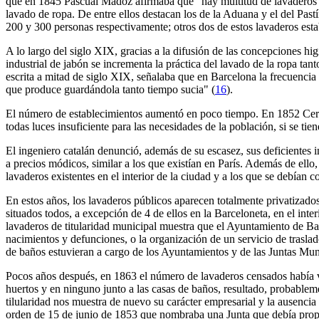
que en 1845 Pascual Madoz afirmaba que "hay multitud de lavaderos 
lavado de ropa. De entre ellos destacan los de la Aduana y el del Pas
200 y 300 personas respectivamente; otros dos de estos lavaderos esta
A lo largo del siglo XIX, gracias a la difusión de las concepciones h
industrial de jabón se incrementa la práctica del lavado de la ropa tant
escrita a mitad de siglo XIX, señalaba que en Barcelona la frecuencia 
que produce guardándola tanto tiempo sucia" (
16
).
El número de establecimientos aumentó en poco tiempo. En 1852 Cerdá
todas luces insuficiente para las necesidades de la población, si se t
El ingeniero catalán denunció, además de su escasez, sus deficientes 
a precios módicos, similar a los que existían en París. Además de ello
lavaderos existentes en el interior de la ciudad y a los que se debían co
En estos años, los lavaderos públicos aparecen totalmente privatizado
situados todos, a excepción de 4 de ellos en la Barceloneta, en el int
lavaderos de titularidad municipal muestra que el Ayuntamiento de Bar
nacimientos y defunciones, o la organización de un servicio de trasl
de baños estuvieran a cargo de los Ayuntamientos y de las Juntas Mun
Pocos años después, en 1863 el número de lavaderos censados había v
huertos y en ninguno junto a las casas de baños, resultado, probablemen
tilularidad nos muestra de nuevo su carácter empresarial y la ausencia 
orden de 15 de junio de 1853 que nombraba una Junta que debía propo