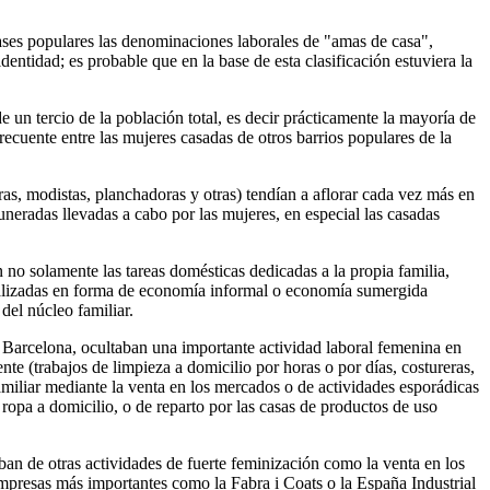
lases populares las denominaciones laborales de "amas de casa",
dentidad; es probable que en la base de esta clasificación estuviera la
 un tercio de la población total, es decir prácticamente la mayoría de
recuente entre las mujeres casadas de otros barrios populares de la
ras, modistas, planchadoras y otras) tendían a aflorar cada vez más en
neradas llevadas a cabo por las mujeres, en especial las casadas
 no solamente las tareas domésticas dedicadas a la propia familia,
realizadas en forma de economía informal o economía sumergida
del núcleo familiar.
o Barcelona, ocultaban una importante actividad laboral femenina en
ente (trabajos de limpieza a domicilio por horas o por días, costureras,
amiliar mediante la venta en los mercados o de actividades esporádicas
ropa a domicilio, o de reparto por las casas de productos de uso
caban de otras actividades de fuerte feminización como la venta en los
empresas más importantes como la Fabra i Coats o la España Industrial