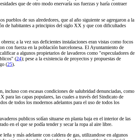
cesidades que de otro modo enervaría sus fuerzas y haría contraer
s pueblos de sus alrededores, que al año siguiente se agregaron a la
ón de habitantes a principios del siglo XX y que con dificultades
e obrera; a la vez sus deficientes instalaciones eran vistas como focos
ron con fuerza en la población barcelonesa. El Ayuntamiento de
 calificar a algunos propietarios de lavaderos como "especuladores de
blicos" (
24
); pese a la existencia de proyectos y propuestas de
go (
25
).
ión, incluso con escasas condiciones de salubridad denunciadas, como
X para las capas populares, las cuales a través del Sindicato de
ados de todos los modernos adelantos para el uso de todos los
aderos publicos solían situarse en planta baja en el interior de las
do en el que se podía tender y secar la ropa al aire libre.
de leña y más adelante con caldera de gas, utilizandose en algunos