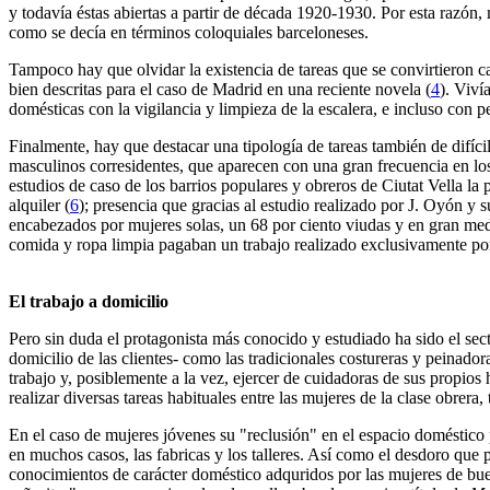
y todavía éstas abiertas a partir de década 1920-1930. Por esta razón
como se decía en términos coloquiales barceloneses.
Tampoco hay que olvidar la existencia de tareas que se convirtieron casi
bien descritas para el caso de Madrid en una reciente novela (
4
). Viví
domésticas con la vigilancia y limpieza de la escalera, e incluso con pe
Finalmente, hay que destacar una tipología de tareas también de difíci
masculinos corresidentes, que aparecen con una gran frecuencia en lo
estudios de caso de los barrios populares y obreros de Ciutat Vella la
alquiler (
6
); presencia que gracias al estudio realizado por J. Oyón y
encabezados por mujeres solas, un 68 por ciento viudas y en gran med
comida y ropa limpia pagaban un trabajo realizado exclusivamente por
El trabajo a domicilio
Pero sin duda el protagonista más conocido y estudiado ha sido el sec
domicilio de las clientes- como las tradicionales costureras y peinado
trabajo y, posiblemente a la vez, ejercer de cuidadoras de sus propios 
realizar diversas tareas habituales entre las mujeres de la clase obrera,
En el caso de mujeres jóvenes su "reclusión" en el espacio doméstico 
en muchos casos, las fabricas y los talleres. Así como el desdoro que 
conocimientos de carácter doméstico adquridos por las mujeres de bue