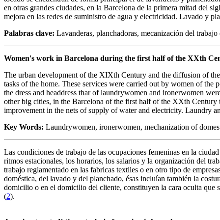
en otras grandes ciudades, en la Barcelona de la primera mitad del si
mejora en las redes de suministro de agua y electricidad. Lavado y pl
Palabras clave:
Lavanderas, planchadoras, mecanización del trabajo
Women's work in Barcelona during the first half of the XXth 
The urban development of the XIXth Century and the diffusion of the id
tasks of the home. These services were carried out by women of the pop
the dress and headdress thar of laundrywomen and ironerwomen were th
other big cities, in the Barcelona of the first half of the XXth Centur
improvement in the nets of supply of water and electricity. Laundry a
Key Words:
Laundrywomen, ironerwomen, mechanization of domesti
Las condiciones de trabajo de las ocupaciones femeninas en la ciudad 
ritmos estacionales, los horarios, los salarios y la organización del t
trabajo reglamentado en las fabricas textiles o en otro tipo de empre
doméstica, del lavado y del planchado, ésas incluían también la costur
domicilio o en el domicilio del cliente, constituyen la cara oculta q
(
2
).