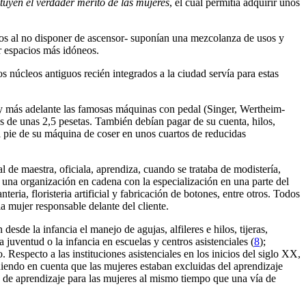
tuyen el verdader mérito de las mujeres
, el cual permitía adquirir unos
ajos al no disponer de ascensor- suponían una mezcolanza de usos y
ir espacios más idóneos.
os núcleos antiguos recién integrados a la ciudad servía para estas
r y más adelante las famosas máquinas con pedal (Singer, Wertheim-
 de unas 2,5 pesetas. También debían pagar de su cuenta, hilos,
al pie de su máquina de coser en unos cuartos de reducidas
l de maestra, oficiala, aprendiza, cuando se trataba de modistería,
so una organización en cadena con la especialización en una parte del
eria, floristeria artificial y fabricación de botones, entre otros. Todos
la mujer responsable delante del cliente.
desde la infancia el manejo de agujas, alfileres e hilos, tijeras,
 juventud o la infancia en escuelas y centros asistenciales (
8
);
 Respecto a las instituciones asistenciales en los inicios del siglo XX,
iendo en cuenta que las mujeres estaban excluidas del aprendizaje
l" de aprendizaje para las mujeres al mismo tiempo que una vía de