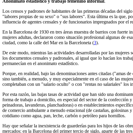
Anonimato estadístico y trabajo femenino informal
.
Los censos y padrones de habitantes de las primeras décadas del siglo
"labores propias de su sexo" o "sus labores". Esta última es la que, po
influencia de agentes censales y de funcionarios impregnados por el r
En la Barcelona de 1930 en tres áreas muestra de barrios con fuerte in
mujeres adultas, declararon como situación profesional algunas de esas
ciudad, como la calle del Mar en la Barceloneta (
3
).
De este modo, mientras las actividades desarrolladas por las mujeres s
los documentos censales y padronales, al igual que lo hacían los trab
permanecían en el anonimato estadístico.
Porque, en realidad, bajo las denominaciones antes citadas ("amas de c
sino también, a menudo, y muy especialmente en el caso de las mujer
completaban con un "salario oculto" o con "rentas no salariales" los i
Por esta razón, las bajas tasas de actividad que han sido una domina
forma de trabajo a domicilio, en especial del sector de la confección y 
peinadoras, lavanderas, planchadoras) o en establecimientos específic
de comercio ambulante a menudo estacional (de castañas, golosinas y b
cotidiano como agua, pan, leche, carbón o petróleo para hornillos.
Hay que señalar la inexistencia de guarderías para los hijos de las obr
mercados: en la Barcelona del primer tercio de siglo, aparte de las t