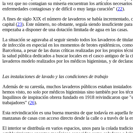
la vez que no contagian su miseria encuentran los artículos necesarios
enfermedades contagiosas y de difícil o muy larga curación" (
22
).
A fines de siglo XIX el número de lavaderos se había incrementado, ce
capital (
23
). Este número, no obstante, seguía siendo insuficiente par
empezaba a disponer de una dotación limitada de agua en las casas.
La situación se agravaba al seguir siendo todos los lavaderos de titular
de infección en especial en los momentos de brotes epidémicos, como 
Barcelona, a pesar de las duras críticas realizadas por los propios té
la salud pública dedicados a buscar locales en el casco antiguo de la 
lavaderos modelo realizados por los médicos higienistas, y de declarac
Las instalaciones de lavado y las condiciones de trabajo
Además de su carestía, muchos lavaderos públicos estaban instalados e
hemos visto, no solo por médicos higienistas sino también por los técn
Inquilinos de inspiración obrera fundado en 1918 reivindicaron que "e
trabajadores" (
26
).
Esta reivindicación es una buena muestra de que todavía en aquella fech
manzanas de casas con acceso directo desde la calle o a través de la en
El interior se distribuía en varios espacios, unos para la colada trad