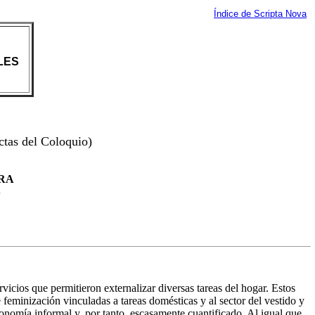
Índice de Scripta Nova
LES
ctas del Coloquio)
ERA
S
rvicios que permitieron externalizar diversas tareas del hogar. Estos
 feminización vinculadas a tareas domésticas y al sector del vestido y
onomía informal y, por tanto, escasamente cuantificado. Al igual que