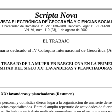
Scripta Nova
VISTA ELECTRÓNICA DE GEOGRAFÍA Y CIENCIAS SOCIA
Universidad de Barcelona.
ISSN: 1138-9788. Depósito Legal: B. 21.741-98
Vol. VI, núm. 119 (23), 1 de agosto de 2002
EL TRABAJO
ario dedicado al IV Coloquio Internacional de Geocrítica (A
 TRABAJO DE LA MUJER EN BARCELONA EN LA PRIM
MITAD DEL SIGLO XX: LAVANDERAS Y PLANCHADORA
glo XX: lavanderas y planchadoras (Resumen)
e personal y doméstica dieron lugar a la organización de una serie de se
acios especializados. Entre el amplio repertorio de actividades de fuerte
as. Se trata de un trabajo realizado generalmente en el marco de una ec