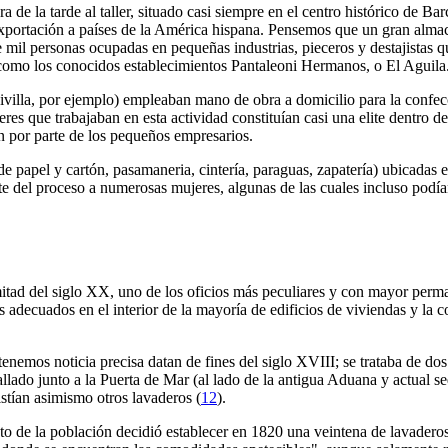
a de la tarde al taller, situado casi siempre en el centro histórico de B
 exportación a países de la América hispana. Pensemos que un gran alm
 mil personas ocupadas en pequeñas industrias, pieceros y destajistas q
como los conocidos establecimientos Pantaleoni Hermanos, o El Aguila
Sivilla, por ejemplo) empleaban mano de obra a domicilio para la confe
eres que trabajaban en esta actividad constituían casi una elite dentro d
an por parte de los pequeños empresarios.
de papel y cartón, pasamaneria, cintería, paraguas, zapatería) ubicadas 
te del proceso a numerosas mujeres, algunas de las cuales incluso podían
itad del siglo XX, uno de los oficios más peculiares y con mayor perman
s adecuados en el interior de la mayoría de edificios de viviendas y la c
enemos noticia precisa datan de fines del siglo XVIII; se trataba de dos
allado junto a la Puerta de Mar (al lado de la antigua Aduana y actual 
istían asimismo otros lavaderos (
12
).
nto de la población decidió establecer en 1820 una veintena de lavaderos