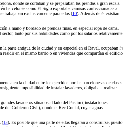
arcelona, donde se cortaban y se preparaban las prendas a gran escala
acén barcelonés como El Siglo exportaba camisas confeccionadas a
ue trabajaban exclusivamente para ellos (
10
). Además de él existían
.
cción a mano y bordado de prendas finas, en especial ropa de cama,
el sector, tanto por sus habilidades como por los salarios relativamente
en la parte antigua de la ciudad y en especial en el Raval, ocupaban
in
 residir en el mismo barrio o en viviendas que compartían el edificio
encia en la ciudad entre los ejercidos por las barcelonesas de clases
onsiguiente imposibilidad de instalar lavaderos, obligaba a realizar
 grandes lavaderos situados al lado del Pastim ( instalaciones
sede del Gobierno Civil), donde el Rec Contal, cuyas aguas
 (
13
). Es posible que una parte de ellos llegaran a construirse, puesto