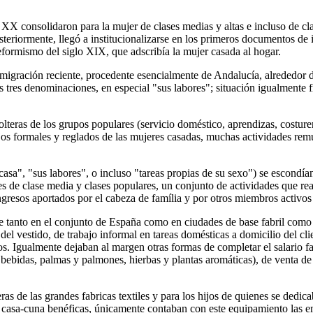
 XX consolidaron para la mujer de clases medias y altas e incluso de c
steriormente, llegó a institucionalizarse en los primeros documentos de i
eformismo del siglo XIX, que adscribía la mujer casada al hogar.
migración reciente, procedente esencialmente de Andalucía, alrededor de
 tres denominaciones, en especial "sus labores"; situación igualmente f
olteras de los grupos populares (servicio doméstico, aprendizas, costure
ajos formales y reglados de las mujeres casadas, muchas actividades remu
asa", "sus labores", o incluso "tareas propias de su sexo") se escondían
es de clase media y clases populares, un conjunto de actividades que 
ngresos aportados por el cabeza de família y por otros miembros activos 
nte tanto en el conjunto de España como en ciudades de base fabril com
del vestido, de trabajo informal en tareas domésticas a domicilio del cli
os. Igualmente dejaban al margen otras formas de completar el salario f
ebidas, palmas y palmones, hierbas y plantas aromáticas), de venta de 
eras de las grandes fabricas textiles y para los hijos de quienes se dedi
res casa-cuna benéficas, únicamente contaban con este equipamiento las 