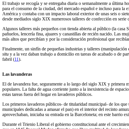
El trabajo se recogía y se entregaba diaria o semanalmente a última hor
para el consumo de la ciudad, del mercado español e incluso para la
América y contaba con un impacto laboral exterior de unas seis o siete
desde mediados siglo XIX numerosos talleres de confección en serie 
Algunos talleres más pequeños con tienda abierta al público (la casa 
pañuelos, lencería fina, ajuares y canastillas de recién nacido. Las muj
más altos que percibían y por la consideración profesional que recibí
Finalmente, un sinfín de pequeñas industrias y talleres (manipulación 
situ
y a la vez daban trabajo a domicilio en tareas de acabado o de par
fabril (
11
).
Las lavanderas
El de lavandera fue, seguramente a lo largo del siglo XIX y primera m
populares. La falta de agua corriente junto a la inexistencia de espacio
estas tareas fuera del hogar en lavaderos públicos.
Los primeros lavaderos públicos- de titularidad municipal- de los que t
municipales dedicadas a amasar el pan) en el interior del recinto amur
aprovechaban, iniciaba su entrada en la Barceloneta; en este barrio ex
Durante el Trienio Liberal el gobierno constitucional ante el crecimie