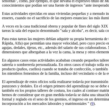
señoritas", como, por ejemplo, el que llevaba el expresivo título de
Ma
conocimientos que podían ser una fuente de ingresos "ante inesperado
Estas actividades ejercidas en unas viviendas pequeñas y a menudo ins
enseres, cuando no el sacrificio de las mejores estancias: las más ilu
A veces en la casa tradicional obrera y popular de fines del siglo XIX 
tareas la sala del espacio denominado "sala y alcoba", es decir, sala c
Para estas tareas las mujeres debían adquirir su propia herramienta d
Rápida, Alfa) que permitían una mayor velocidad, pero cuyo precio en
agujas, dedales, tijeras, etc., además del salario de sus colaboradora
dimensiones que albergaban a la vez la cama, la mesa y otros elemento
En algunos casos estas actividades acababan creando pequeños talleres 
satrería o sombrerería personalizada. En otros casos el trabajo solía r
producto (puños, cuellos) cuando se trataba de confección, o también era
los miembros femeninos de la familia, incluso del vecindario o de la es
El aprendizaje de estos oficios solía realizarse todavía por transmisión 
punzones y dedales. En el origen primero del aprendizaje no se debe exc
también en los propios talleres de costura, los cuales al contraer matr
hemos de considerar que en gran medida todavía se daba una situación
formal y reglado en el seno de los gremios, el ingreso en un determina
incorporación a los mercados laborales y matrimoniales " (
9
).