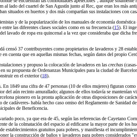
donde se encuentran las comodidades apetecibles", aunque solamente r
tím al lado del cuartel de San Agustín junto al Rec, que eran los más an
ban situados en huertos y dos más compartían sus instalaciones con cas
igienistas y de la popularización de los manuales de economía doméstica 
o entre las diferentes clases sociales como en su frecuencia (
15
). El ing
del lavado de ropa era quincenal a la vez que consideraba que dicha fre
 censó 37 contribuyentes como propietarios de lavaderos y 28 establec
iene en cuenta que en aquellas mismas fechas, según datos del propio Cer
instalaciones y propuso la colocación de lavaderos en las
crechas
(casas-
, en su propuesta de Ordenanzas Municipales para la ciudad de Barcelona 
nstruir en el exterior (
18
).
s. En 1849 una cifra de 47 personas (10 de ellos mujeres) figuran como 
erior del aún recinto amurallado; algunos de ellos todavía se mantenían v
celona pionero en la pronta aplicación de otras disposiciones de carácte
ado de cadáveres- había hecho caso omiso del Reglamento de Sanidad de
icipales de Beneficencia.
ariado poco, ya que era de 45, según las referencias de Cayetano Corn
te de la colmatación del espacio al edificarse la mayor parte de los hue
de establecimientos gratuitos para pobres, y manifiesta el incumplimiento
ner la construcción de baños y lavaderos para pobres considerados "es