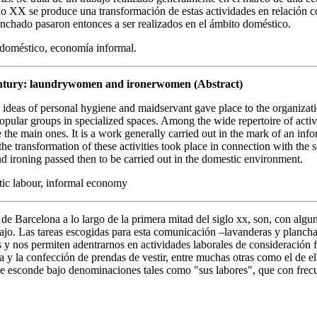
glo XX se produce una transformación de estas actividades en relación 
anchado pasaron entonces a ser realizados en el ámbito doméstico.
 doméstico, economía informal.
Century: laundrywomen and ironerwomen (Abstract)
eas of personal hygiene and maidservant gave place to the organization 
ular groups in specialized spaces. Among the wide repertoire of activit
e main ones. It is a work generally carried out in the mark of an info
y the transformation of these activities took place in connection with th
nd ironing passed then to be carried out in the domestic environment.
c labour, informal economy
de Barcelona a lo largo de la primera mitad del siglo xx, son, con alg
rabajo. Las tareas escogidas para esta comunicación –lavanderas y planch
sas y nos permiten adentrarnos en actividades laborales de consideració
a y la confección de prendas de vestir, entre muchas otras como el de el
ue se esconde bajo denominaciones tales como "sus labores", que con fre