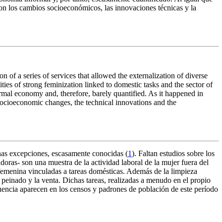
con los cambios socioeconómicos, las innovaciones técnicas y la
of a series of services that allowed the externalization of diverse
ies of strong feminization linked to domestic tasks and the sector of
rmal economy and, therefore, barely quantified. As it happened in
e socioeconomic changes, the technical innovations and the
unas excepciones, escasamente conocidas (
1
). Faltan estudios sobre los
adoras- son una muestra de la actividad laboral de la mujer fuera del
n femenina vinculadas a tareas domésticas. Además de la limpieza
 peinado y la venta. Dichas tareas, realizadas a menudo en el propio
cuencia aparecen en los censos y padrones de población de este período