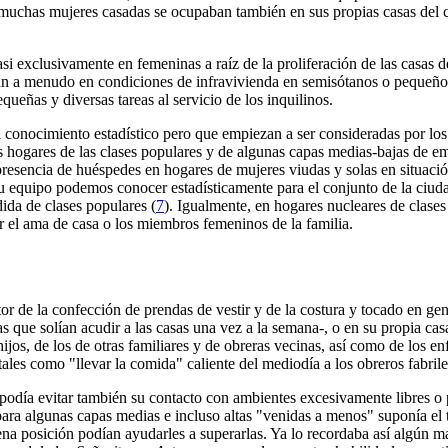
, muchas mujeres casadas se ocupaban también en sus propias casas del cu
 exclusivamente en femeninas a raíz de la proliferación de las casas de r
an a menudo en condiciones de infravivienda en semisótanos o pequeños
queñas y diversas tareas al servicio de los inquilinos.
l conocimiento estadístico pero que empiezan a ser consideradas por los 
s hogares de las clases populares y de algunas capas medias-bajas de e
 presencia de huéspedes en hogares de mujeres viudas y solas en situació
 su equipo podemos conocer estadísticamente para el conjunto de la ciu
ida de clases populares (
7
). Igualmente, en hogares nucleares de clase
 el ama de casa o los miembros femeninos de la familia.
tor de la confección de prendas de vestir y de la costura y tocado en g
ras que solían acudir a las casas una vez a la semana-, o en su propia 
hijos, de los de otras familiares y de obreras vecinas, así como de los e
 tales como "llevar la comida" caliente del mediodía a los obreros fabrile
podía evitar también su contacto con ambientes excesivamente libres o 
para algunas capas medias e incluso altas "venidas a menos" suponía el 
na posición podían ayudarles a superarlas. Ya lo recordaba así algún m