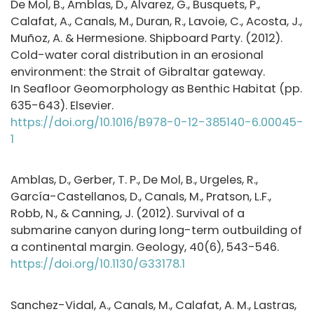
De Mol, B., Amblas, D., Alvarez, G., Busquets, P.,
Calafat, A., Canals, M., Duran, R., Lavoie, C., Acosta, J.,
Muñoz, A. & Hermesione. Shipboard Party. (2012).
Cold-water coral distribution in an erosional
environment: the Strait of Gibraltar gateway.
In Seafloor Geomorphology as Benthic Habitat (pp.
635-643). Elsevier.
https://doi.org/10.1016/B978-0-12-385140-6.00045-
1
Amblas, D., Gerber, T. P., De Mol, B., Urgeles, R.,
García-Castellanos, D., Canals, M., Pratson, L.F.,
Robb, N., & Canning, J. (2012). Survival of a
submarine canyon during long-term outbuilding of
a continental margin. Geology, 40(6), 543-546.
https://doi.org/10.1130/G33178.1
Sanchez-Vidal, A., Canals, M., Calafat, A. M., Lastras,