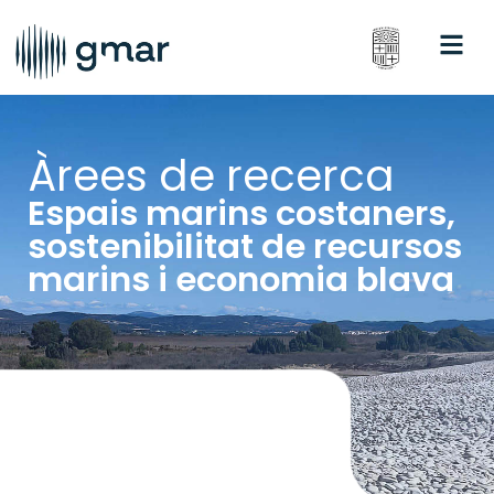
Àrees de recerca
Espais marins costaners,
sostenibilitat de recursos
marins i economia blava