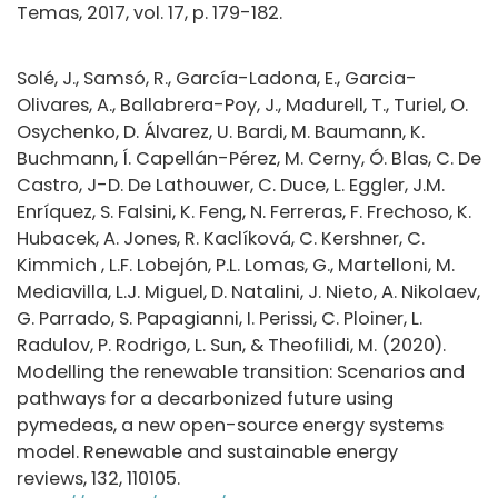
Temas, 2017, vol. 17, p. 179-182.
Solé, J., Samsó, R., García-Ladona, E., Garcia-
Olivares, A., Ballabrera-Poy, J., Madurell, T., Turiel, O.
Osychenko, D. Álvarez, U. Bardi, M. Baumann, K.
Buchmann, Í. Capellán-Pérez, M. Cerny, Ó. Blas, C. De
Castro, J-D. De Lathouwer, C. Duce, L. Eggler, J.M.
Enríquez, S. Falsini, K. Feng, N. Ferreras, F. Frechoso, K.
Hubacek, A. Jones, R. Kaclíková, C. Kershner, C.
Kimmich , L.F. Lobejón, P.L. Lomas, G., Martelloni, M.
Mediavilla, L.J. Miguel, D. Natalini, J. Nieto, A. Nikolaev,
G. Parrado, S. Papagianni, I. Perissi, C. Ploiner, L.
Radulov, P. Rodrigo, L. Sun, & Theofilidi, M. (2020).
Modelling the renewable transition: Scenarios and
pathways for a decarbonized future using
pymedeas, a new open-source energy systems
model. Renewable and sustainable energy
reviews, 132, 110105.