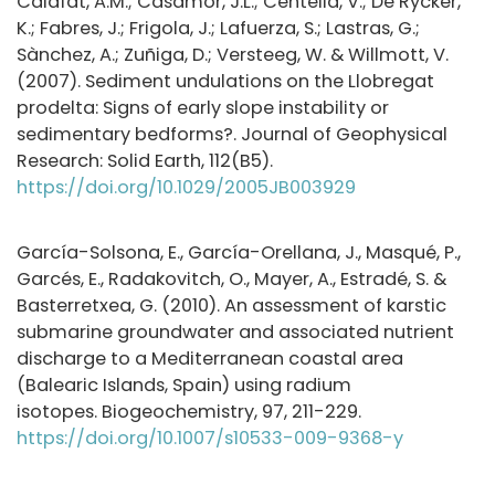
Calafat, A.M.; Casamor, J.L.; Centella, V.; De Rycker,
K.; Fabres, J.; Frigola, J.; Lafuerza, S.; Lastras, G.;
Sànchez, A.; Zuñiga, D.; Versteeg, W. & Willmott, V.
(2007). Sediment undulations on the Llobregat
prodelta: Signs of early slope instability or
sedimentary bedforms?. Journal of Geophysical
Research: Solid Earth, 112(B5).
https://doi.org/10.1029/2005JB003929
García-Solsona, E., García-Orellana, J., Masqué, P.,
Garcés, E., Radakovitch, O., Mayer, A., Estradé, S. &
Basterretxea, G. (2010). An assessment of karstic
submarine groundwater and associated nutrient
discharge to a Mediterranean coastal area
(Balearic Islands, Spain) using radium
isotopes. Biogeochemistry, 97, 211-229.
https://doi.org/10.1007/s10533-009-9368-y