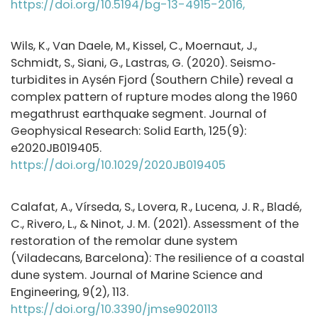
https://doi.org/10.5194/bg-13-4915-2016,
Wils, K., Van Daele, M., Kissel, C., Moernaut, J.,
Schmidt, S., Siani, G., Lastras, G. (2020). Seismo‐
turbidites in Aysén Fjord (Southern Chile) reveal a
complex pattern of rupture modes along the 1960
megathrust earthquake segment. Journal of
Geophysical Research: Solid Earth, 125(9):
e2020JB019405.
https://doi.org/10.1029/2020JB019405
Calafat, A., Vírseda, S., Lovera, R., Lucena, J. R., Bladé,
C., Rivero, L., & Ninot, J. M. (2021). Assessment of the
restoration of the remolar dune system
(Viladecans, Barcelona): The resilience of a coastal
dune system. Journal of Marine Science and
Engineering, 9(2), 113.
https://doi.org/10.3390/jmse9020113