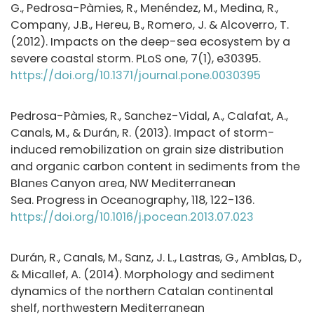
G., Pedrosa-Pàmies, R., Menéndez, M., Medina, R.,
Company, J.B., Hereu, B., Romero, J. & Alcoverro, T.
(2012). Impacts on the deep-sea ecosystem by a
severe coastal storm. PLoS one, 7(1), e30395.
https://doi.org/10.1371/journal.pone.0030395
Pedrosa-Pàmies, R., Sanchez-Vidal, A., Calafat, A.,
Canals, M., & Durán, R. (2013). Impact of storm-
induced remobilization on grain size distribution
and organic carbon content in sediments from the
Blanes Canyon area, NW Mediterranean
Sea. Progress in Oceanography, 118, 122-136.
https://doi.org/10.1016/j.pocean.2013.07.023
Durán, R., Canals, M., Sanz, J. L., Lastras, G., Amblas, D.,
& Micallef, A. (2014). Morphology and sediment
dynamics of the northern Catalan continental
shelf, northwestern Mediterranean