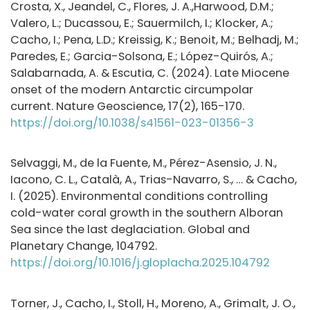
Crosta, X., Jeandel, C., Flores, J. A.,Harwood, D.M.;
Valero, L.; Ducassou, E.; Sauermilch, I.; Klocker, A.;
Cacho, I.; Pena, L.D.; Kreissig, K.; Benoit, M.; Belhadj, M.;
Paredes, E.; Garcia-Solsona, E.; López-Quirós, A.;
Salabarnada, A. & Escutia, C. (2024). Late Miocene
onset of the modern Antarctic circumpolar
current. Nature Geoscience, 17(2), 165-170.
https://doi.org/10.1038/s41561-023-01356-3
Selvaggi, M., de la Fuente, M., Pérez-Asensio, J. N.,
Iacono, C. L., Català, A., Trias-Navarro, S., … & Cacho,
I. (2025). Environmental conditions controlling
cold-water coral growth in the southern Alboran
Sea since the last deglaciation. Global and
Planetary Change, 104792.
https://doi.org/10.1016/j.gloplacha.2025.104792
Torner, J., Cacho, I., Stoll, H., Moreno, A., Grimalt, J. O.,