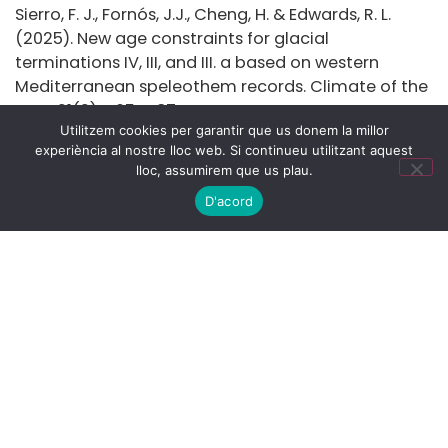
Sierro, F. J., Fornós, J.J., Cheng, H. & Edwards, R. L.
(2025). New age constraints for glacial
terminations IV, III, and III. a based on western
Mediterranean speleothem records. Climate of the
Past, 21(2), 465-487.
Utilitzem cookies per garantir que us donem la millor
https://doi.org/10.5194/cp-21-465-2025
experiència al nostre lloc web. Si continueu utilitzant aquest
lloc, assumirem que us plau.
D'acord
C/Martí i Franqués, s/n
08028 Barcelona
e-mail:
gmar.info@ub.edu