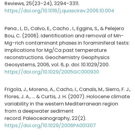
Reviews, 25(23-24), 3294-3311.
https://doi.org/10.1016/j.quascirev.2006.10.004
Pena , L. D., Calvo, E., Cacho , I., Eggins, S., & Pelejero
Bou, C. (2006). Identification and removal of Mn-
Mg-rich contaminant phases in foraminiferal tests:
Implications for Mg/Ca past temperature
reconstructions. Geochemistry Geophysics
Geosystems, 2006, vol. 6, p. doi: 10.1029/200.
https://doi.org/10.1029/2005GC000930
Frigola, J., Moreno, A., Cacho, I., Canals, M., Sierro, F. J.,
Flores, J. A., … & Curtis, J. H. (2007). Holocene climate
variability in the western Mediterranean region
from a deepwater sediment
record. Paleoceanography, 22(2).
https://doi.org/10.1029/2006PA001307