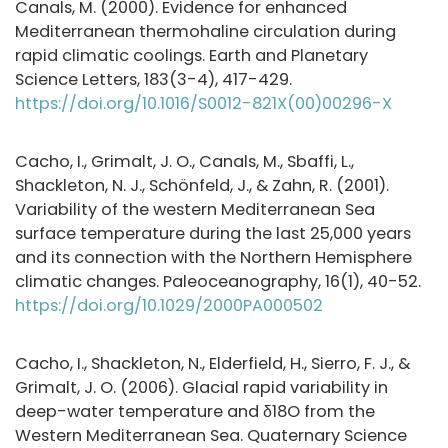
Canals, M. (2000). Evidence for enhanced
Mediterranean thermohaline circulation during
rapid climatic coolings. Earth and Planetary
Science Letters, 183(3-4), 417-429.
https://doi.org/10.1016/S0012-821X(00)00296-X
Cacho, I., Grimalt, J. O., Canals, M., Sbaffi, L.,
Shackleton, N. J., Schönfeld, J., & Zahn, R. (2001).
Variability of the western Mediterranean Sea
surface temperature during the last 25,000 years
and its connection with the Northern Hemisphere
climatic changes. Paleoceanography, 16(1), 40-52.
https://doi.org/10.1029/2000PA000502
Cacho, I., Shackleton, N., Elderfield, H., Sierro, F. J., &
Grimalt, J. O. (2006). Glacial rapid variability in
deep-water temperature and δ18O from the
Western Mediterranean Sea. Quaternary Science