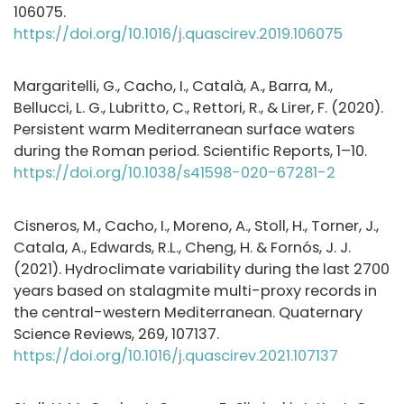
106075.
https://doi.org/10.1016/j.quascirev.2019.106075
Margaritelli, G., Cacho, I., Català, A., Barra, M.,
Bellucci, L. G., Lubritto, C., Rettori, R., & Lirer, F. (2020).
Persistent warm Mediterranean surface waters
during the Roman period. Scientific Reports, 1–10.
https://doi.org/10.1038/s41598-020-67281-2
Cisneros, M., Cacho, I., Moreno, A., Stoll, H., Torner, J.,
Catala, A., Edwards, R.L., Cheng, H. & Fornós, J. J.
(2021). Hydroclimate variability during the last 2700
years based on stalagmite multi-proxy records in
the central-western Mediterranean. Quaternary
Science Reviews, 269, 107137.
https://doi.org/10.1016/j.quascirev.2021.107137