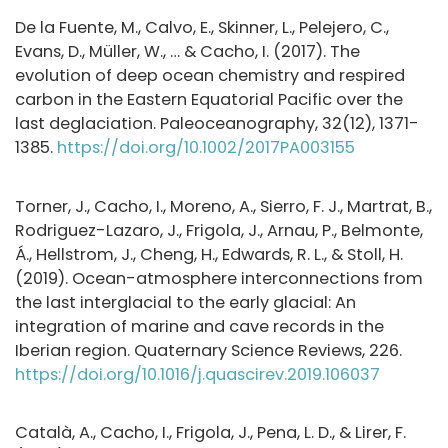
De la Fuente, M., Calvo, E., Skinner, L., Pelejero, C.,
Evans, D., Müller, W., … & Cacho, I. (2017). The
evolution of deep ocean chemistry and respired
carbon in the Eastern Equatorial Pacific over the
last deglaciation. Paleoceanography, 32(12), 1371-
1385.
https://doi.org/10.1002/2017PA003155
Torner, J., Cacho, I., Moreno, A., Sierro, F. J., Martrat, B.,
Rodriguez-Lazaro, J., Frigola, J., Arnau, P., Belmonte,
Á., Hellstrom, J., Cheng, H., Edwards, R. L., & Stoll, H.
(2019). Ocean-atmosphere interconnections from
the last interglacial to the early glacial: An
integration of marine and cave records in the
Iberian region. Quaternary Science Reviews, 226.
https://doi.org/10.1016/j.quascirev.2019.106037
Català, A., Cacho, I., Frigola, J., Pena, L. D., & Lirer, F.