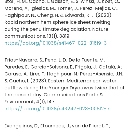
Stoll, H. M., Cacho, I., Gasson, E., Sliwinski, J., Kost, O.,
Moreno, A., Iglesias, M., Torner, J., Perez-Mejias, C.,
Haghipour, N., Cheng, H. & Edwards, R. L. (2022).
Rapid northern hemisphere ice sheet melting
during the penultimate deglaciation. Nature
communications, 13(1), 3819.
https://doi.org/10.1038/s41467-022-31619-3
Trias-Navarro, S., Pena, L. D., De la Fuente, M.,
Paredes, E., Garcia-Solsona, E., Frigola, J., Català, A.;
Caruso, A.; Lirer, F.; Haghipour, N.; Pérez-Asensio, J.N.
& Cacho, I. (2023). Eastern Mediterranean water
outflow during the Younger Dryas was twice that of
the present day. Communications Earth &
Environment, 4(1), 147.
https://doi.org/10.1038/s43247-023-00812-7
Evangelinos, D., Etourneau, J., van de Flierdt, T.,