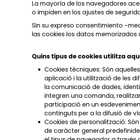
La mayoría de los navegadores ace
o impiden en los ajustes de seguri
Sin su expreso consentimiento –med
las cookies los datos memorizados 
Quins tipus de cookies utilitza a
Cookies tècniques: Són aquelles
aplicació i la utilització de les 
la comunicació de dades, identif
integren una comanda, realitzar 
participació en un esdevenimen
continguts per a la difusió de v
Cookies de personalització: Són
de caràcter general predefinides 
el tipus de navegador a través de