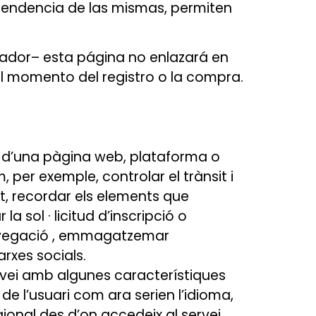
pendencia de las mismas, permiten
gador– esta página no enlazará en
l momento del registro o la compra.
s d’una pàgina web, plataforma o
m, per exemple, controlar el trànsit i
it, recordar els elements que
 sol · licitud d’inscripció o
 navegació , emmagatzemar
rxes socials.
ervei amb algunes característiques
de l’usuari com ara serien l’idioma,
gional des d’on accedeix al servei ,