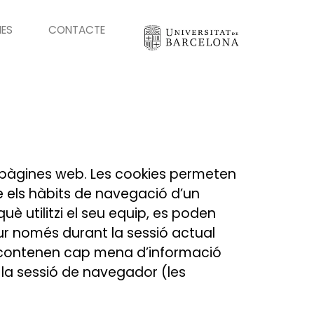
IES
CONTACTE
 pàgines web. Les cookies permeten
 els hàbits de navegació d’un
uè utilitzi el seu equip, es poden
 dur només durant la sessió actual
o contenen cap mena d’informació
r la sessió de navegador (les