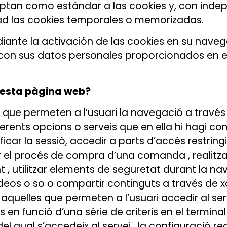
ptan como estándar a las cookies y, con inde
dad las cookies temporales o memorizadas.
iante la activación de las cookies en su nave
con sus datos personales proporcionados en e
questa pàgina web?
 que permeten a l’usuari la navegació a travé
diferents opcions o serveis que en ella hi hagi co
icar la sessió, accedir a parts d’accés restring
el procés de compra d’una comanda , realitzar la
t , utilitzar elements de seguretat durant la
ídeos o so o compartir continguts a través de xa
 aquelles que permeten a l’usuari accedir al s
en funció d’una sèrie de criteris en el terminal 
l qual s’accedeix al servei , la configuració re