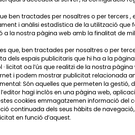
 que ben tractades per nosaltres o per tercers 
ament i anàlisi estadística de la utilització que f
ó a la nostra pàgina web amb la finalitat de mil
les que, ben tractades per nosaltres o per terc
ta dels espais publicitaris que hi ha a la pàgin
 · licitat oa l’ús que realitzi de la nostra pàgin
rnet i podem mostrar publicitat relacionada am
ental: Són aquelles que permeten la gestió, de
u, l’editor hagi inclòs en una pàgina web, aplic
. Aquestes cookies emmagatzemen informació del
ació continuada dels seus hàbits de navegació
icitat en funció d’aquest.