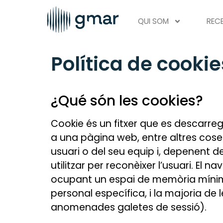
QUI SOM
REC
Política de cookie
¿Qué són les cookies?
Cookie és un fitxer que es descarr
a una pàgina web, entre altres cos
usuari o del seu equip i, depenent de
utilitzar per reconèixer l’usuari. El
ocupant un espai de memòria mínim 
personal específica, i la majoria de 
anomenades galetes de sessió).