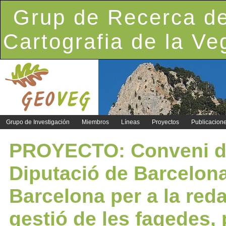
Grup de Recerca de
Cartografia de la Ve
Grupo de Investigación
Miembros
Líneas
Proyectos
Publicacion
PROYECTO: Conveni de 
Diputació de Barcelona 
Barcelona per a la red
gestió de les fagedes, 