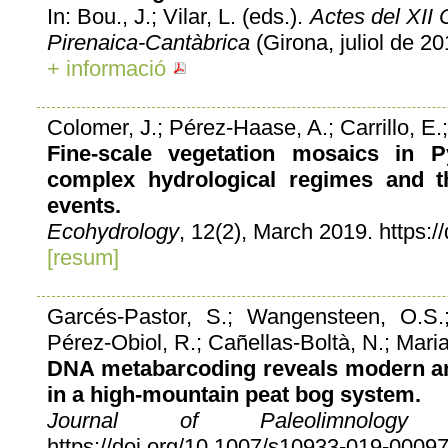
In: Bou., J.; Vilar, L. (eds.).
Actes del XII 
Pirenaica-Cantàbrica
(Girona, juliol de 20
+ informació
Colomer, J.; Pérez-Haase, A.; Carrillo, E.
Fine-scale vegetation mosaics in 
complex hydrological regimes and t
events.
Ecohydrology
, 12(2), March 2019. https:
[resum]
Garcés-Pastor, S.; Wangensteen, O.S.
Pérez-Obiol, R.; Cañellas-Boltà, N.; Maria
DNA metabarcoding reveals modern an
in a high-mountain peat bog system.
Journal of Paleolimnology
(2
https://doi.org/10.1007/s10933-019-00097