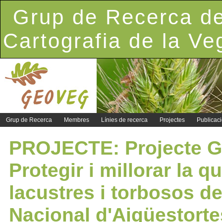
Grup de Recerca de
Cartografia de la Ve
Grup de Recerca
Membres
Línies de recerca
Projectes
Publicac
PROJECTE: Projecte G
Protegir i millorar la q
lacustres i torbosos de
Nacional d'Aigüestorte