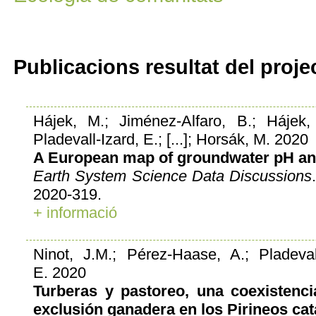
Publicacions resultat del proje
Hájek, M.; Jiménez-Alfaro, B.; Hájek, O
Pladevall-Izard, E.; [...]; Horsák, M. 2020
A European map of groundwater pH an
Earth System Science Data Discussions
2020-319.
+ informació
Ninot, J.M.; Pérez-Haase, A.; Pladevall
E. 2020
Turberas y pastoreo, una coexistenci
exclusión ganadera en los Pirineos cat