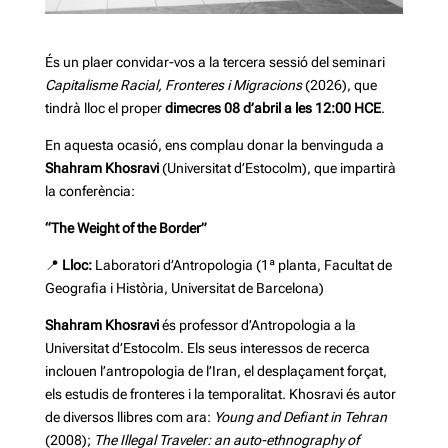
És un plaer convidar-vos a la tercera sessió del seminari
Capitalisme Racial, Fronteres i Migracions
(2026), que
tindrà lloc el proper
dimecres 08 d’abril a les 12:00 HCE
.
En aquesta ocasió, ens complau donar la benvinguda a
Shahram Khosravi
(Universitat d’Estocolm), que impartirà
la conferència:
“The Weight of the Border”
📍
Lloc:
Laboratori d’Antropologia (1ª planta, Facultat de
Geografia i Història, Universitat de Barcelona)
Shahram Khosravi
és professor d’Antropologia a la
Universitat d’Estocolm. Els seus interessos de recerca
inclouen l’antropologia de l’Iran, el desplaçament forçat,
els estudis de fronteres i la temporalitat. Khosravi és autor
de diversos llibres com ara:
Young and Defiant in Tehran
(2008);
The Illegal Traveler: an auto-ethnography of