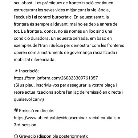
seu abast. Les pràctiques de fronterització continuen
estructurant les seves vides mitjançant la vigilància,
l’exclusió i el control burocràtic. En aquest sentit, la
frontera és sempre al davant, mai no es deixa enrere del
tot. La frontera, doncs, no és només un lloc sinó una
condició duradora. En aquesta xerrada, em baso en
exemples de l’Iran i Suècia per demostrar com les fronteres
operen com a instruments de governança racialitzada i
mobilitat diferenciada.
📌 Inscripció:
https://form.jotform.com/260823309761357
(Si us plau, inscriviu-vos per assegurar la vostra plaça i
rebre actualitzacions sobre l’enllaç de l’emissió en directe i
qualsevol canvi)
🎥 Emissió en directe:
https://www.ub.edu/ubtv/video/seminar-racial-capitalism-
3rd-session
📺 Gravació (disponible posteriorment):