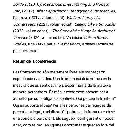
borders
, (2010);
Precarious Lives: Waiting and Hope in
Iran
, (2017);
After Deportation: Ethnographic Perspectives
,
Palgrave (2017, volum editat);
Waiting. A project in
Conversation
(2021, volum editat),
Seeing Like a Smuggler
(2022, volum editat), i
The Gaze of the X-ray: An Archive of
Violence
(2024, volum editat). Va iniciar
Critical Border
Studies
, una xarxa per a investigadors, artistes i activistes
per interactuar.
Resum de la conferència
Les fronteres no són merament línies als mapes; són
experiències viscudes. Una frontera existeix només en la
mesura que és sentida, i no s’experimenta de la mateixa
manera per tothom. És més intensament present per a
aquells que són obligats a sentir-la. Qui percep la frontera?
Qui en suporta el pes? Per a les persones carregades de
precarietat legal, racialització i pobresa, la frontera esdevé
una condició persistent. Els segueix, configurant on poden
anar, com es mouen i quines oportunitats queden fora del