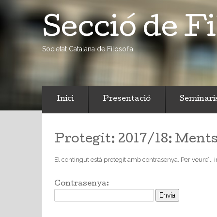
Secció de Fi
Societat Catalana de Filosofia
Inici
Presentació
Seminari
Protegit: 2017/18: Ment
El contingut està protegit amb contrasenya. Per veure’l, 
Contrasenya: