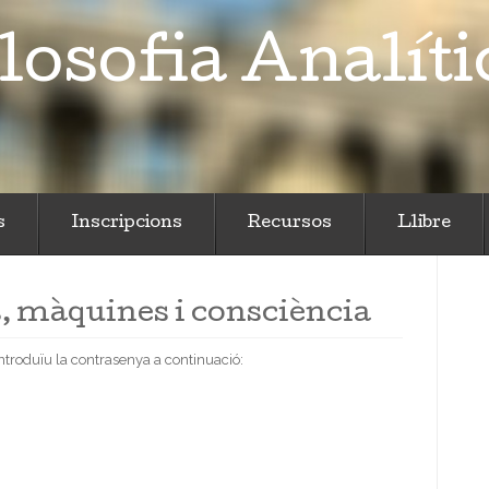
losofia Analíti
s
Inscripcions
Recursos
Llibre
s, màquines i consciència
introduïu la contrasenya a continuació: