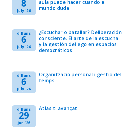
8
aula puede hacer cuando el
mundo duda
July '26
¿Escuchar o batallar? Deliberación
dilluns
6
consciente. El arte de la escucha
y la gestión del ego en espacios
July '26
democráticos
Organització personal i gestió del
dilluns
6
temps
July '26
Atlas.ti avançat
dilluns
29
jun '26