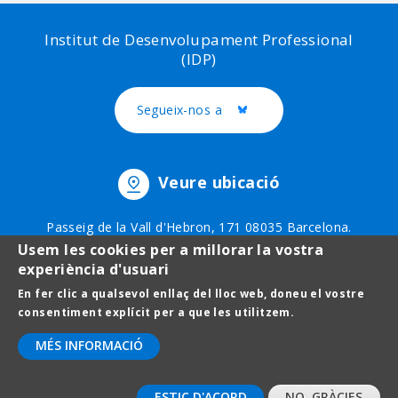
Institut de Desenvolupament Professional
(IDP)
Segueix-nos a
Twitter
Veure ubicació
Passeig de la Vall d'Hebron, 171 08035 Barcelona.
Telèfon: 93 403 51 75
Usem les cookies per a millorar la vostra
experiència d'usuari
En fer clic a qualsevol enllaç del lloc web, doneu el vostre
Footer
Avís legal
consentiment explícit per a que les utilitzem.
menu
Protecció de dades
MÉS INFORMACIÓ
Contact
ESTIC D'ACORD
NO, GRÀCIES