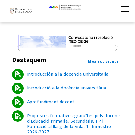
Institut de D
Skip
S
to
main
navigation
Destaquem
Més activitats
Introducción a la docencia universitaria
Introducció a la docència universitària
Aprofundiment docent
Propostes formatives gratuïtes pels docents
d'Educació Primària, Secundària, FP i
Formació al llarg de la Vida. 1r trimestre
2026-2027