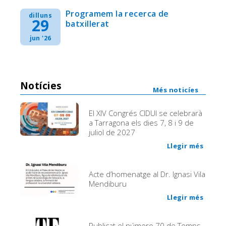
Programem la recerca de
dilluns
29
batxillerat
jun '26
Notícies
Més noticíes
El XIV Congrés CIDUI se celebrarà
a Tarragona els dies 7, 8 i 9 de
juliol de 2027
Llegir més
Acte d’homenatge al Dr. Ignasi Vila
Mendiburu
Llegir més
Publicat el número 70 de Temps