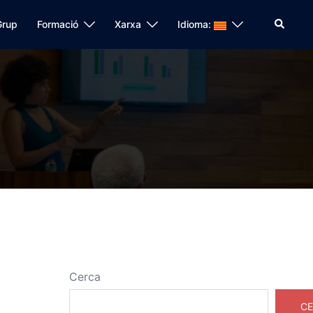
Search
Grup
Formació
Xarxa
Idioma:
Cerca
CE