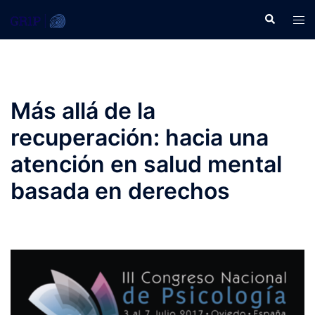
Saltar
Buscar
Alte
al
men
contenido
Más allá de la
recuperación: hacia una
atención en salud mental
basada en derechos