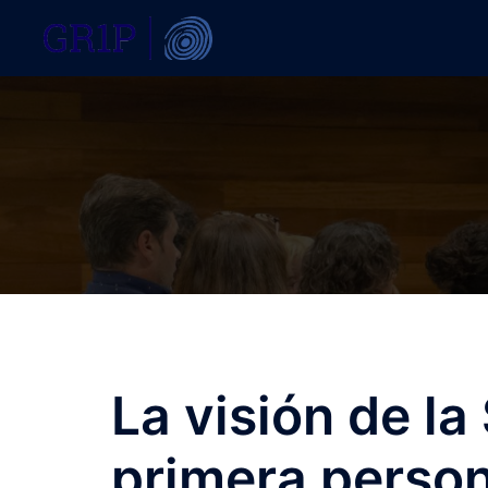
Saltar
al
contenido
La visión de la
primera person