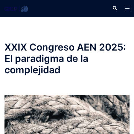
Saltar
Buscar
Alte
al
men
contenido
XXIX Congreso AEN 2025:
El paradigma de la
complejidad