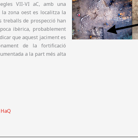
segles VII-VI aC, amb una
 la zona oest es localitza la
s treballs de prospecció han
època ibèrica, probablement
indicar que aquest jaciment es
nament de la fortificació
ocumentada a la part més alta
hjHaQ