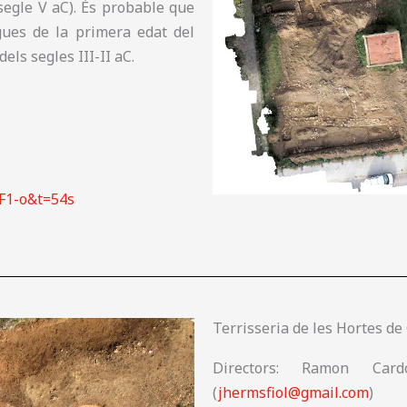
(segle V aC). És probable que
gues de la primera edat del
els segles III-II aC.
F1-o&t=54s
Terrisseria de les Hortes de
Directors: Ramon Car
(
jhermsfiol@gmail.com
)