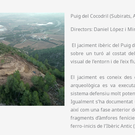
Puig del Cocodril (Subirats, 
Directors: Daniel López i Mi
El jaciment ibèric del Puig d
sobre un turó al costat de
visual de l’entorn i de l’eix fl
El jaciment es coneix des 
arqueològica es va executa
sistema defensiu molt poten
Igualment s’ha documentat un
així com una fase anterior de
fragments d’àmfores fenície
ferro-inicis de l’Ibèric Antic 