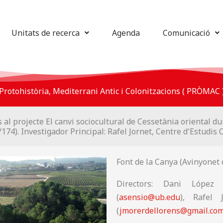
Unitats de recerca
Agenda
Comunicació
Protohistòria, Mediterrani Antic i Colonitzacions ( PRÒMAC 
s al projecte El canvi sociocultural de Cessetània oriental d
). Investigador Principal: Rafel Jornet, Centre d'Estudis 
Font de la Canya (Avinyonet 
Directors: Dani López 
(
asensio@ub.edu
), Rafel 
(
jmorerdellorens@gmail.co