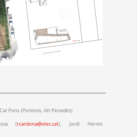
 Cal Pons (Pontons, Alt Penedès)
dona (
rcardona@xtec.cat
), Jordi Herms