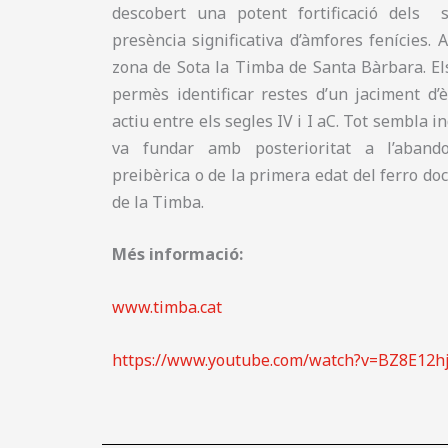
descobert una potent fortificació dels 
presència significativa d’àmfores fenícies. A
zona de Sota la Timba de Santa Bàrbara. El
permès identificar restes d’un jaciment d’
actiu entre els segles IV i I aC. Tot sembla 
va fundar amb posterioritat a l’abando
preibèrica o de la primera edat del ferro d
de la Timba.
Més informació:
www.timba.cat
https://www.youtube.com/watch?v=BZ8E12