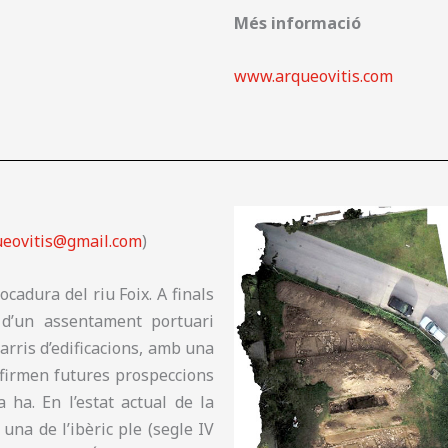
Més informació
www.arqueovitis.com
ueovitis@gmail.com
)
cadura del riu Foix. A finals
s d’un assentament portuari
arris d’edificacions, amb una
nfirmen futures prospeccions
 ha. En l’estat actual de la
una de l’ibèric ple (segle IV