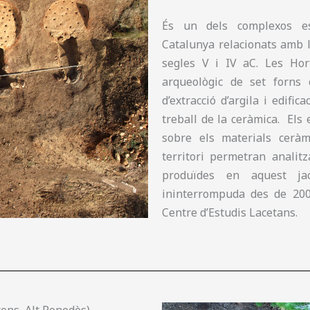
És un dels complexos esp
Catalunya relacionats amb l
segles V i IV aC. Les Hor
arqueològic de set forns 
d’extracció d’argila i edif
treball de la ceràmica. Els 
sobre els materials ceràmi
territori permetran analit
produïdes en aquest ja
ininterrompuda des de 2008
Centre d’Estudis Lacetans.