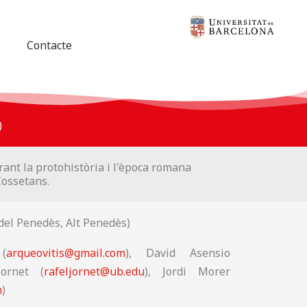
Contacte
)
urant la protohistòria i l'època romana
Cossetans.
del Penedès, Alt Penedès)
(
arqueovitis@gmail.com
), David Asensio
Jornet (
rafeljornet@ub.edu
), Jordi Morer
m
)