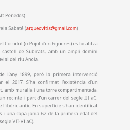
Alt Penedès)
reia Sabaté (
arqueovitis@gmail.com
)
el Cocodril (o Pujol d’en Figueres) es localitza
l castell de Subirats, amb un ampli domini
uvial del riu Anoia.
de l’any 1899, però la primera intervenció
r el 2017. S’ha confirmat l’existència d’un
t, amb muralla i una torre compartimentada.
 recinte i part d’un carrer del segle III aC,
 l’ibèric antic. En superfície s’han identificat
s i una copa jònia B2 de la primera edat del
(segle VII-VI aC).