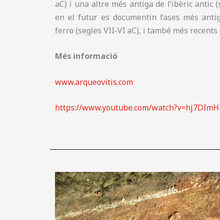
aC) i una altre més antiga de l’ibèric antic 
en el futur es documentin fases més anti
ferro (segles VII-VI aC), i també més recents d
Més informació
www.arqueovitis.com
https://www.youtube.com/watch?v=hj7DImH