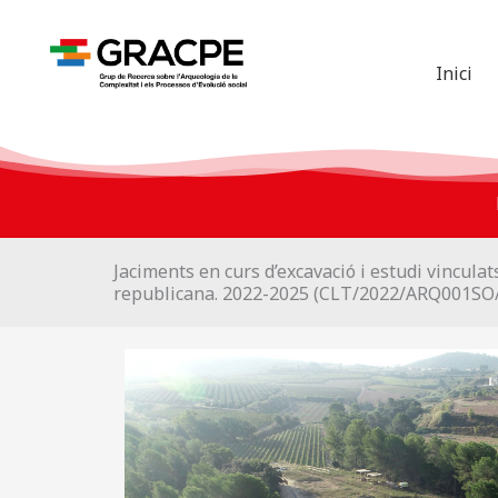
Vés
al
contingut
Inici
Jaciments en curs d’excavació i estudi vinculat
republicana. 2022-2025 (CLT/2022/ARQ001SO/174