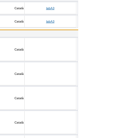
Català
labA3
Català
labA3
Català
Català
Català
Català