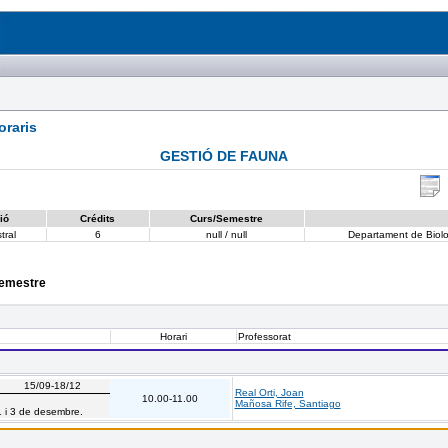
raris
GESTIÓ DE FAUNA
ió
Crédits
Curs/Semestre
tral
6
null / null
Departament de Biolog
semestre
Horari
Professorat
15/09-18/12
Real Orti, Joan
10.00-11.00
Mañosa Rife, Santiago
1 i 3 de desembre.