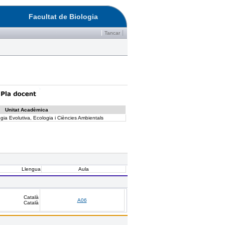
Facultat de Biologia
Tancar
Unitat Acadèmica
ia Evolutiva, Ecologia i Ciències Ambientals
Llengua
Aula
Català
A06
Català