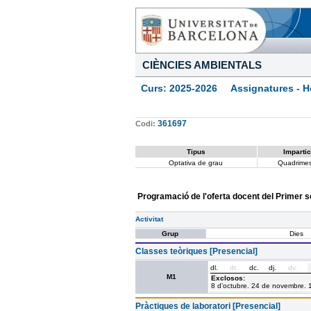
CIÈNCIES AMBIENTALS
Curs: 2025-2026 Assignatures - Ho
361697
Codi:
Tipus
Impartic
Optativa de grau
Quadrimes
Programació de l'oferta docent del Primer 
Activitat
Grup
Dies
Classes teòriques [Presencial]
dl.
dt.
dc.
dj.
dv.
M1
Exclosos:
8 d’octubre. 24 de novembre. 
Pràctiques de laboratori [Presencial]