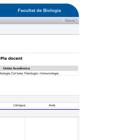
Facultat de Biologia
Tancar
Unitat Acadèmica
ologia Cel·lular, Fisiologia i Immunologia
Llengua
Aula