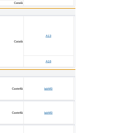
Català
A13
Català
A16
Castellà
labM3
Castellà
labM3