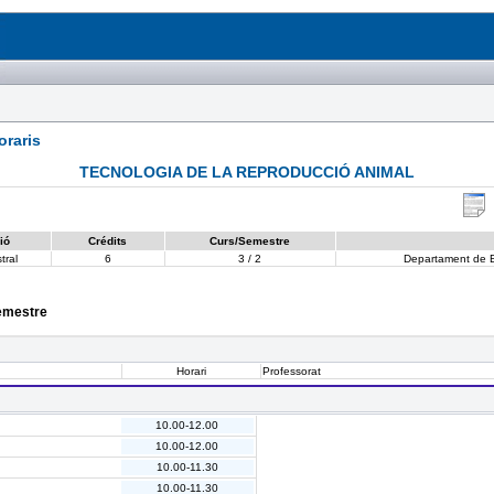
raris
TECNOLOGIA DE LA REPRODUCCIÓ ANIMAL
ió
Crédits
Curs/Semestre
tral
6
3 / 2
Departament de Bi
semestre
Horari
Professorat
10.00-12.00
10.00-12.00
10.00-11.30
10.00-11.30