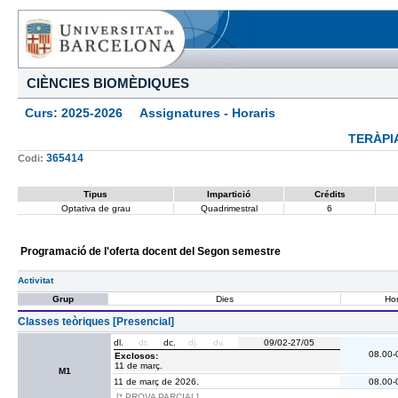
CIÈNCIES BIOMÈDIQUES
Curs: 2025-2026 Assignatures - Horaris
TERÀPI
365414
Codi:
Tipus
Impartició
Crédits
Optativa de grau
Quadrimestral
6
Programació de l'oferta docent del Segon semestre
Activitat
Grup
Dies
Hor
Classes teòriques [Presencial]
dl.
dt.
dc.
dj.
dv.
09/02-27/05
08.00-
Exclosos:
11 de març.
M1
11 de març de 2026.
08.00-
[* PROVA PARCIAL]