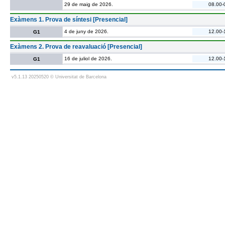
29 de maig de 2026.
08.00-
Exàmens 1. Prova de síntesi [Presencial]
4 de juny de 2026.
12.00-
G1
Exàmens 2. Prova de reavaluació [Presencial]
16 de juliol de 2026.
12.00-
G1
v5.1.13 20250520 © Universitat de Barcelona