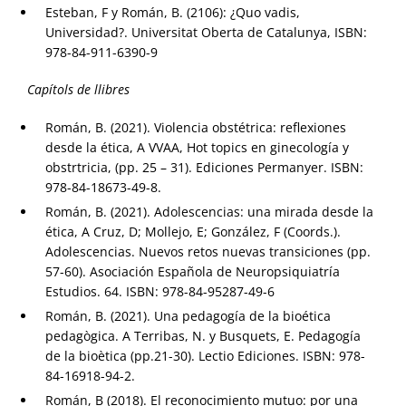
Esteban, F y Román, B. (2106): ¿Quo vadis,
Universidad?. Universitat Oberta de Catalunya, ISBN:
978-84-911-6390-9
Capítols de llibres
Román, B. (2021). Violencia obstétrica: reflexiones
desde la ética, A VVAA, Hot topics en ginecología y
obstrtricia, (pp. 25 – 31). Ediciones Permanyer. ISBN:
978-84-18673-49-8.
Román, B. (2021). Adolescencias: una mirada desde la
ética, A Cruz, D; Mollejo, E; González, F (Coords.).
Adolescencias. Nuevos retos nuevas transiciones (pp.
57-60). Asociación Española de Neuropsiquiatría
Estudios. 64. ISBN: 978-84-95287-49-6
Román, B. (2021). Una pedagogía de la bioética
pedagògica. A Terribas, N. y Busquets, E. Pedagogía
de la bioètica (pp.21-30). Lectio Ediciones. ISBN: 978-
84-16918-94-2.
Román, B (2018). El reconocimiento mutuo: por una