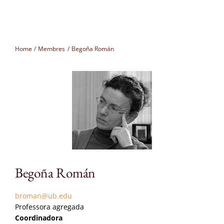
Membres
Home
Membres
Begoña Román
Projectes
Seminaris
Congressos
CAT
Begoña Román
broman@ub.edu
Professora agregada
Coordinadora