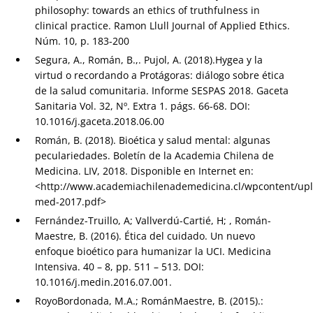
philosophy: towards an ethics of truthfulness in
clinical practice. Ramon Llull Journal of Applied Ethics.
Núm. 10, p. 183-200
Segura, A., Román, B.,. Pujol, A. (2018).Hygea y la
virtud o recordando a Protágoras: diálogo sobre ética
de la salud comunitaria. Informe SESPAS 2018. Gaceta
Sanitaria Vol. 32, Nº. Extra 1. págs. 66-68. DOI:
10.1016/j.gaceta.2018.06.00
Román, B. (2018). Bioética y salud mental: algunas
peculariedades. Boletín de la Academia Chilena de
Medicina. LIV, 2018. Disponible en Internet en:
<http://www.academiachilenademedicina.cl/wpcontent/upl
med-2017.pdf>
Fernández-Truillo, A; Vallverdú-Cartié, H; , Román-
Maestre, B. (2016). Ética del cuidado. Un nuevo
enfoque bioético para humanizar la UCI. Medicina
Intensiva. 40 – 8, pp. 511 – 513. DOI:
10.1016/j.medin.2016.07.001.
RoyoBordonada, M.A.; RománMaestre, B. (2015).: