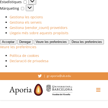
Estadístiques
Estadístiques
Màrqueting
Màrqueting
Gestiona les opcions
Gestiona els serveis
Gestiona {vendor_count} proveïdors
Llegeix més sobre aquests propòsits
Acceptar
Denegar
Veure les preferències
Desa les preferències
Veure les preferències
Política de cookies
Declaració de privadesa
Skip
|
gr.aporia@ub.edu
to
content
Togg
Navi
Inici