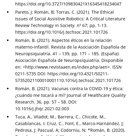
https://doi.org/10.3727/109830421X16345418234047
Pareto, J; Román, B; Torras, C. (2021). The Ethical
Issues of Social Assistive Robotics: A Critical Literature
Review Technology in Society. nº 67; pp. 1-13.
https://doi.org/10.1016/j.techsoc.2021.101726
Román, B. (2021). Aspectos éticos en la relación
materno-infantil. Revista de la Asociación Española de
Neuropsiquiatría. 41 – 139, pp. 171 – 185. (España):
Asociación Española de Neuropsiquiatría. Disponible
en: <http://www.revistaaen.es/index.php/aen>. ISSN
0211-5735 DOI: https://doi.org/10.4321/S0211-
57352021100010001110.1016/j.techsoc.2021.101726
Román, B. (2021). Vacunas contra la COVID-19 y ética:
¿cuándo me tocará a mí? Journal of Healthcare Quality
Research. 36, pp. 57 – 58. DOI:
10.1016/j.jhqr.2021.02.003
Tuca, A., Viladot, M., Barrera, C., Chicote, M.,
Casablancas, I; Cruz, C., Font, E., Marco-Harnández, J;
Pedrosa, J; Pascual, A; Codorniu, N; *Román, B. (2020).