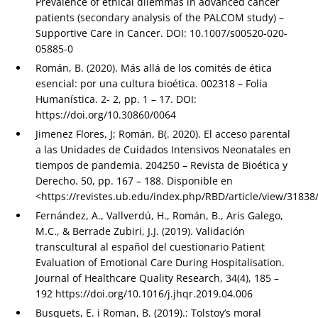
Prevalence of ethical dilemmas in advanced cancer
patients (secondary analysis of the PALCOM study) –
Supportive Care in Cancer. DOI: 10.1007/s00520-020-
05885-0
Román, B. (2020). Más allá de los comités de ética
esencial: por una cultura bioética. 002318 – Folia
Humanística. 2- 2, pp. 1 – 17. DOI:
https://doi.org/10.30860/0064
Jimenez Flores, J; Román, B(. 2020). El acceso parental
a las Unidades de Cuidados Intensivos Neonatales en
tiempos de pandemia. 204250 – Revista de Bioética y
Derecho. 50, pp. 167 – 188. Disponible en
<https://revistes.ub.edu/index.php/RBD/article/view/31838
Fernández, A., Vallverdú, H., Román, B., Aris Galego,
M.C., & Berrade Zubiri, J.J. (2019). Validación
transcultural al español del cuestionario Patient
Evaluation of Emotional Care During Hospitalisation.
Journal of Healthcare Quality Research, 34(4), 185 –
192 https://doi.org/10.1016/j.jhqr.2019.04.006
Busquets, E. i Roman, B. (2019).: Tolstoy’s moral