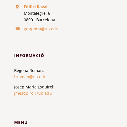
Edifici Raval
Montalegre, 6
08001 Barcelona
gr.aporia@ub.edu
INFORMACIÓ
Begoña Román:
broman@ub.edu
Josep Maria Esquirol:
jmesquirol@ub.edu
MENU