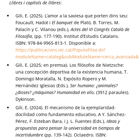
Llibres i capítols de llibres
:
Gili, E. (2025). L’amor a la saviesa que porten dins seu:
Foucault, Hadot i
El banquet
de Plató, B. Torres, M.
Palacín y C. Vilanou (eds.),
Actes del VI Congrés Català de
Filosofia
, (pp. 177-190). Institut d’Estudis Catalans.
ISBN: 978-84-9965-813-1. Disponible a:
https://publicacions.iec.cat/PopulaFitxa.do?
moduleName=cataleg&subModuleName=cerca_avanzada&i
Gili, E. (2025; en premsa). Los filósofos de Nietzsche:
una concepción deportiva de la existencia humana, T.
Domingo Moratalla, N. Expósito Ropero y M.
Hernández Iglesias (Eds.),
Ser humano: ¿animales?
¿dioses? ¿máquinas? Humanidad en vilo
, (3912 paraules).
Dykinson.
Gili, E. (2024). El mecanismo de la ejemplaridad-
docilidad como fundamento educativo, A Y. Sánchez-
Pérez, F. Esteban Bara, i J. L. Fuentes (Eds.),
Ideas y
propuestas para pensar la universidad en tiempos de
incertidumbre
(pp. 139-142). Octaedro. ISBN: