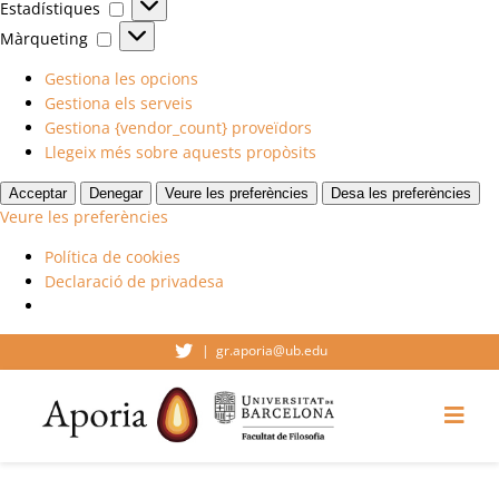
Estadístiques
Estadístiques
Màrqueting
Màrqueting
Gestiona les opcions
Gestiona els serveis
Gestiona {vendor_count} proveïdors
Llegeix més sobre aquests propòsits
Acceptar
Denegar
Veure les preferències
Desa les preferències
Veure les preferències
Política de cookies
Declaració de privadesa
Skip
|
gr.aporia@ub.edu
to
content
Togg
Navi
Inici