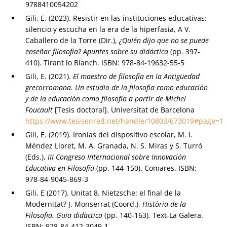
9788410054202
Gili, E. (2023). Resistir en las instituciones educativas:
silencio y escucha en la era de la hiperfasia, A V.
Caballero de la Torre (Dir.),
¿Quién dijo que no se puede
enseñar filosofía? Apuntes sobre su didáctica
(pp. 397-
410). Tirant lo Blanch. ISBN: 978-84-19632-55-5
Gili, E. (2021).
El maestro de filosofía en la Antigüedad
grecorromana. Un estudio de la filosofía como educación
y de la educación como filosofía a partir de Michel
Foucault
[Tesis doctoral]. Universitat de Barcelona
https://www.tesisenred.net/handle/10803/673019#page=1
Gili, E. (2019). Ironías del dispositivo escolar, M. I.
Méndez Lloret, M. A. Granada, N. S. Miras y S. Turró
(Eds.),
III Congreso Internacional sobre Innovación
Educativa en Filosofía
(pp. 144-150). Comares. ISBN:
978-84-9045-869-3
Gili, E (2017). Unitat 8. Nietzsche: el final de la
Modernitat? J. Monserrat (Coord.),
Història de la
Filosofia. Guia didàctica
(pp. 140-163). Text-La Galera.
ISBN: 978-84-412-3049-1