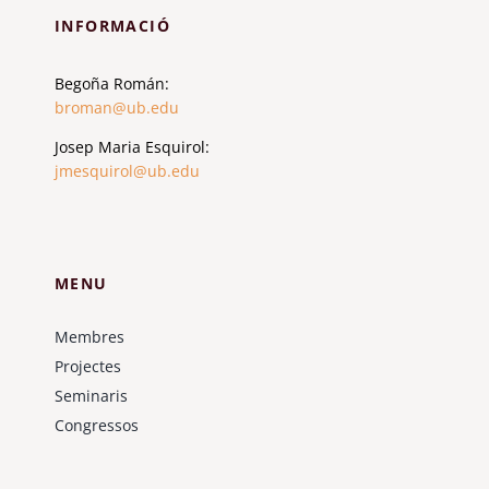
INFORMACIÓ
Begoña Román:
broman@ub.edu
Josep Maria Esquirol:
jmesquirol@ub.edu
MENU
Membres
Projectes
Seminaris
Congressos