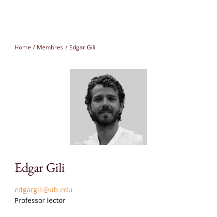
Membres
Home
Membres
Edgar Gili
Projectes
Seminaris
Congressos
CAT
Edgar Gili
edgargili@ub.edu
Professor lector