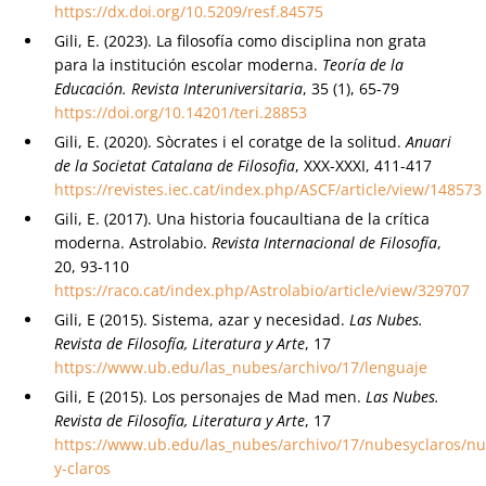
https://dx.doi.org/10.5209/resf.84575
Gili, E. (2023). La filosofía como disciplina non grata
para la institución escolar moderna.
Teoría de la
Educación. Revista Interuniversitaria
, 35 (1), 65-79
https://doi.org/10.14201/teri.28853
Gili, E. (2020). Sòcrates i el coratge de la solitud.
Anuari
de la Societat Catalana de Filosofia
, XXX-XXXI, 411-417
https://revistes.iec.cat/index.php/ASCF/article/view/148573
Gili, E. (2017). Una historia foucaultiana de la crítica
moderna. Astrolabio.
Revista Internacional de Filosofía
,
20, 93-110
https://raco.cat/index.php/Astrolabio/article/view/329707
Gili, E (2015). Sistema, azar y necesidad.
Las Nubes.
Revista de Filosofía, Literatura y Arte
, 17
https://www.ub.edu/las_nubes/archivo/17/lenguaje
Gili, E (2015). Los personajes de Mad men.
Las Nubes.
Revista de Filosofía, Literatura y Arte
, 17
https://www.ub.edu/las_nubes/archivo/17/nubesyclaros/n
y-claros